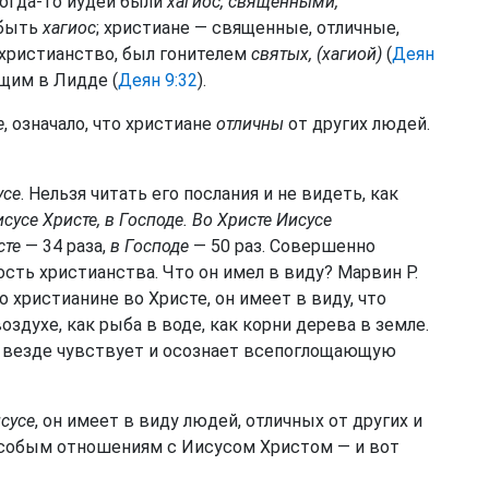
когда-то иудеи были
хагиос, священными,
 быть
хагиос
; христиане — священные, отличные,
в христианство, был гонителем
святых, (хагиой)
(
Деян
им в Лидде (
Деян 9:32
).
е
, означало, что христиане
отличны
от других людей.
усе
. Нельзя читать его послания и не видеть, как
исусе Христе, в Господе. Во Христе Иисусе
сте
— 34 раза,
в Господе
— 50 раз. Совершенно
ость христианства. Что он имел в виду? Марвин Р.
о христианине во Христе, он имеет в виду, что
оздухе, как рыба в воде, как корни дерева в земле.
 и везде чувствует и осознает всепоглощающую
сусе
, он имеет в виду людей, отличных от других и
особым отношениям с Иисусом Христом — и вот