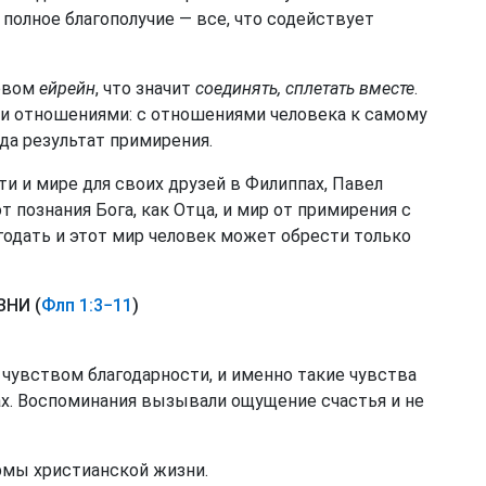
 полное благополучие — все, что содействует
ловом
ейрейн
, что значит
соединять, сплетать вместе
.
ми отношениями: с отношениями человека к самому
гда результат примирения.
ти и мире для своих друзей в Филиппах, Павел
т познания Бога, как Отца, и мир от примирения с
годать и этот мир человек может обрести только
НИ (
Флп 1:3−11
)
 чувством благодарности, и именно такие чувства
ах. Воспоминания вызывали ощущение счастья и не
рмы христианской жизни.