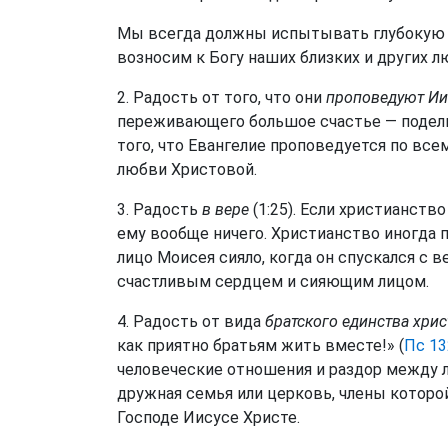
Мы всегда должны испытывать глубокую 
возносим к Богу наших близких и других л
2. Радость от того, что они
проповедуют Ии
переживающего большое счастье — подели
того, что Евангелие проповедуется по все
любви Христовой.
3. Радость
в вере
(1:25). Если христианств
ему вообще ничего. Христианство иногда
лицо Моисея сияло, когда он спускался с 
счастливым сердцем и сияющим лицом.
4. Радость от вида
братского единства хри
как приятно братьям жить вместе!» (
Пс 13
человеческие отношения и раздор между л
дружная семья или церковь, члены которо
Господе Иисусе Христе.