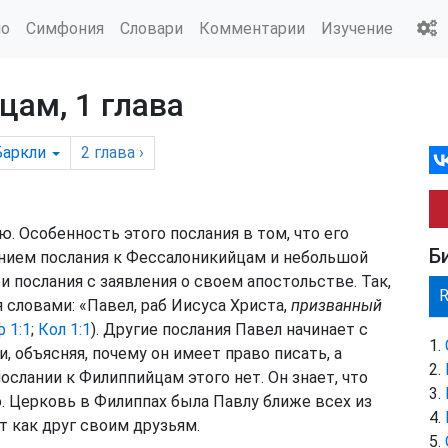
ио
Симфония
Словари
Комментарии
Изучение
цам, 1 глава
Баркли
2
глава
›
. Особенность этого послания в том, что его
Б
чением послания к Фессалоникийцам и небольшой
и послания с заявления о своем апостольстве. Так,
 словами: «Павел, раб Иисуса Христа,
призванный
ф 1:1
;
Кол 1:1
). Другие послания Павел начинает с
 объясняя, почему он имеет право писать, а
ослании к Филиппийцам этого нет. Он знает, что
 Церковь в Филиппах была Павлу ближе всех из
т как друг своим друзьям.