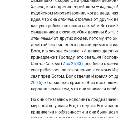
связывают скорее с витражными церковн
Хагиос
, или в древнееврейском —
кадош
, 
иудейском мировоззрении, когда вещь на
идея, что она
отлична, отделена
от других в
как употребляется слово
святой
в Ветхом З
священников сказано: «Они должны быть
отличными
от других людей, потому что о
десятой частью всего производимого и из
Бога, и в законе сказано: «И всякая десят
принадлежит Господу; это
святыня
Господн
Святое Святых
(
Исх 26:33
); оно было
отличн
употреблялось по отношению к самому И
свят
пред Богом. Бог отделил Израиля от д
20:26
). «Только вас признал Я из всех плем
народов земли тем, что они занимали осо
Но они отказались исполнить предназначе
мир, они не узнали Его, отвергли Его и ра
привилегии и обязанности, и они были во