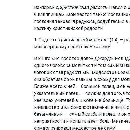
Во-первых,
христианская радость
. Павел с
Филиппийцам называется также посланием 
послания такова: я радуюсь, радуйтесь и 
картину христианской радости.
1. Радость
христианской молитвы
(1:4) — 
милосердному престолу Божьему.
В книге «Не простое дело» Джордж Рейндр
одного человека молиться и тем самым и
человек стал радостным. Медсестра больш
она обратила свои пальцы в схему для мо
Ближе всего к ней — большой палец, и он н
указательный палец, — служил для того, чт
нее всех учителей в школе и в больнице. 
начальство и высокопоставленные лица, р
безымянный, — самый слабый палец, и он 
неприятности и испытывает боль. Мизине
символизировал медсестре ее саму.