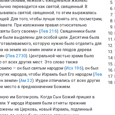
ыми окнами, нежели с ежедневной жизнью.
обычно переводится как
святой, священный
. В
зывалась
святой, священной
, то этим выражалась
ещей. Для того, чтобы лучше понять это, посмотрим,
авете. При изложении правил относительно
святы
Богу своему» (
Лев 21:6
). Священники были
ни были выделены для особой цели. Десятина была
готавливаемого, которую нужно было отделить для
ина на земле из семян земли и из плодов дерева
я» (
Лев 27:30
). Центральной частью храма было
о
от всех других мест. Это слово также
зраилю — он был
святым народом
(
Исх 19:6
); он был
ругих народов, чтобы Израиль был Его народом (
Лев
ен земли» (
Ам 3:2
). Иудеи
отличались
от всех других
бое место в предназначении Божием.
нную им Богом роль. Когда Сын Божий пришел в
спяли. У народа Израиля были отняты прежние
зложены на Церковь, новый Израиль, подлинный