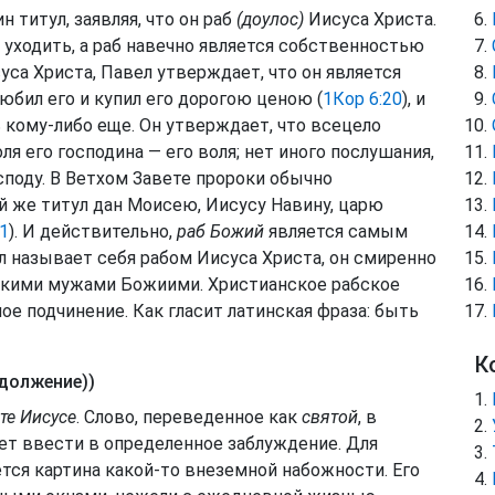
н титул, заявляя, что он раб
(доулос)
Иисуса Христа.
 и уходить, а раб навечно является собственностью
уса Христа, Павел утверждает, что он является
юбил его и купил его дорогою ценою (
1Кор 6:20
), и
 кому-либо еще. Он утверждает, что всецело
ля его господина — его воля; нет иного послушания,
поду. В Ветхом Завете пророки обычно
ой же титул дан Моисею, Иисусу Навину, царю
21
). И действительно,
раб Божий
является самым
 называет себя рабом Иисуса Христа, он смиренно
ликими мужами Божиими. Христианское рабское
ое подчинение. Как гласит латинская фраза: быть
К
должение))
те Иисусе
. Слово, переведенное как
святой
, в
жет ввести в определенное заблуждение. Для
тся картина какой-то внеземной набожности. Его