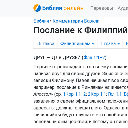
Библия
онлайн
Переводы
Ауд
Библия
›
Комментарии Баркли
Послание к Филиппий
‹ 6
глава
Филиппийцам
1
глава
ДРУГ — ДЛЯ ДРУЗЕЙ (
Флп 1:1−2
)
Первые строки задают тон всему посланию
написал друг для своих друзей. За исклю
записки Филимону, Павел начинает все сво
например, послание к Римлянам начинается
Апостол
» (ср.
1Кор 1:1−2
;
2Кор 1:1
;
Гал 1:1
;
Е
заявления о своем официальном положении,
адресаты должны слушать его. Однако, в п
филиппийцы будут слушать его с любовью.
основанных им церквей; и потому он пише