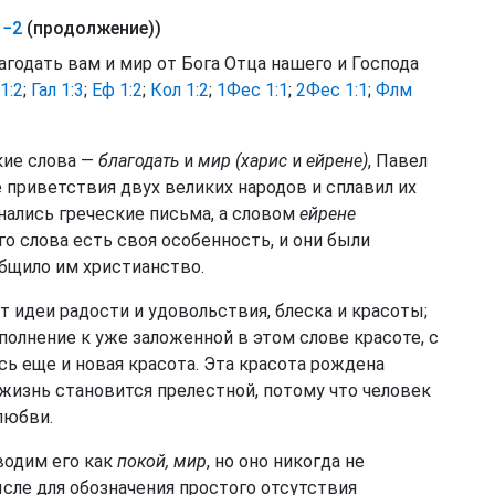
1−2
(продолжение))
агодать вам и мир от Бога Отца нашего и Господа
1:2
;
Гал 1:3
;
Еф 1:2
;
Кол 1:2
;
1Фес 1:1
;
2Фес 1:1
;
Флм
кие слова —
благодать
и
мир (харис
и
ейрене)
, Павел
 приветствия двух великих народов и сплавил их
нались греческие письма, а словом
ейрене
го слова есть своя особенность, и они были
бщило им христианство.
т идеи радости и удовольствия, блеска и красоты;
ополнение к уже заложенной в этом слове красоте, с
сь еще и новая красота. Эта красота рождена
изнь становится прелестной, потому что человек
любви.
одим его как
покой, мир
, но оно никогда не
сле для обозначения простого отсутствия