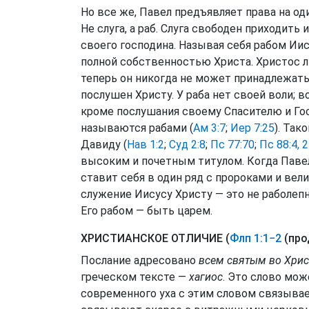
Но все же, Павел предъявляет права на оди
Не слуга, а раб. Слуга свободен приходить
своего господина. Называя себя рабом Иис
полной собственностью Христа. Христос л
теперь он никогда не может принадлежать
послушен Христу. У раба нет своей воли; во
кроме послушания своему Спасителю и Гос
называются рабами (
Ам 3:7
;
Иер 7:25
). Так
Давиду (
Нав 1:2
;
Суд 2:8
;
Пс 77:70
;
Пс 88:4, 
высоким и почетным титулом. Когда Павел
ставит себя в один ряд с пророками и ве
служение Иисусу Христу — это не раболепн
Его рабом — быть царем.
ХРИСТИАНСКОЕ ОТЛИЧИЕ (
Флп 1:1−2
(про
Послание адресовано
всем святым во Хрис
греческом тексте —
хагиос
. Это слово мо
современного уха с этим словом связывае