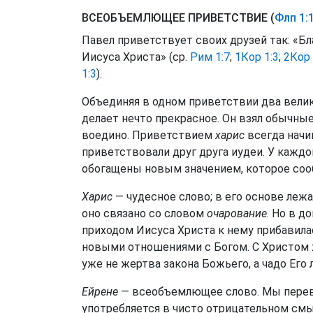
ВСЕОБЪЕМЛЮЩЕЕ ПРИВЕТСТВИЕ (
Флп 1:
Павел приветствует своих друзей так: «Бл
Иисуса Христа» (ср.
Рим 1:7
;
1Кор 1:3
;
2Кор 
1:3
).
Объединяя в одном приветствии два вели
делает нечто прекрасное. Он взял обычные
воедино. Приветствием
харис
всегда начи
приветствовали друг друга иудеи. У каждо
обогащены новым значением, которое соо
Харис
— чудесное слово; в его основе лежа
оно связано со словом
очарование
. Но в д
приходом Иисуса Христа к нему прибавила
новыми отношениями с Богом. С Христом ж
уже не жертва закона Божьего, а чадо Его 
Ейрене
— всеобъемлющее слово. Мы перев
употребляется в чисто отрицательном смы