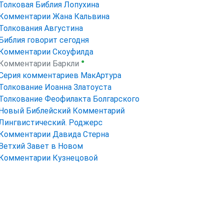
Толковая Библия Лопухина
Комментарии Жана Кальвина
Толкования Августина
Библия говорит сегодня
Комментарии Скоуфилда
●
Комментарии Баркли
Серия комментариев МакАртура
Толкование Иоанна Златоуста
Толкование Феофилакта Болгарского
Новый Библейский Комментарий
Лингвистический. Роджерс
Комментарии Давида Стерна
Ветхий Завет в Новом
Комментарии Кузнецовой