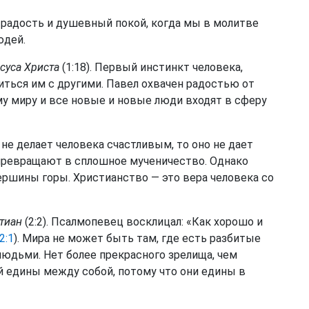
радость и душевный покой, когда мы в молитве
юдей.
суса Христа
(1:18). Первый инстинкт человека,
ться им с другими. Павел охвачен радостью от
му миру и все новые и новые люди входят в сферу
о не делает человека счастливым, то оно не дает
 превращают в сплошное мученичество. Однако
вершины горы. Христианство — это вера человека со
стиан
(2:2). Псалмопевец восклицал: «Как хорошо и
2:1
). Мира не может быть там, где есть разбитые
юдьми. Нет более прекрасного зрелища, чем
й едины между собой, потому что они едины в