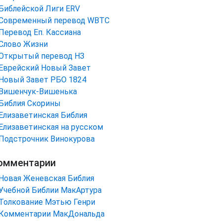
Библейской Лиги ERV
Cовременный перевод WBTC
Перевод Еп. Кассиана
Слово Жизни
Открытый перевод НЗ
Еврейский Новый Завет
Новый Завет РБО 1824
Вишенчук-Вишенька
Библия Скорины
Елизаветинская Библия
Елизаветинская на русском
Подстрочник Винокурова
омментарии
Новая Женевская Библия
Учебной Библии МакАртура
Толкование Мэтью Генри
Комментарии МакДональда