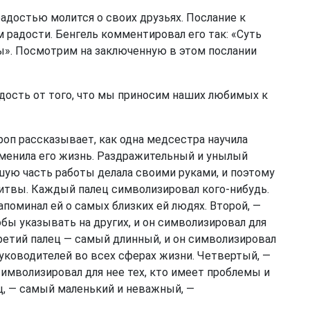
 радостью молится о своих друзьях. Послание к
радости. Бенгель комментировал его так: «Суть
вы». Посмотрим на заключенную в этом послании
радость от того, что мы приносим наших любимых к
оп рассказывает, как одна медсестра научила
зменила его жизнь. Раздражительный и унылый
ую часть работы делала своими руками, и поэтому
литвы. Каждый палец символизировал кого-нибудь.
апоминал ей о самых близких ей людях. Второй, —
обы указывать на других, и он символизировал для
Третий палец — самый длинный, и он символизировал
уководителей во всех сферах жизни. Четвертый, —
символизировал для нее тех, кто имеет проблемы и
ц, — самый маленький и неважный, —