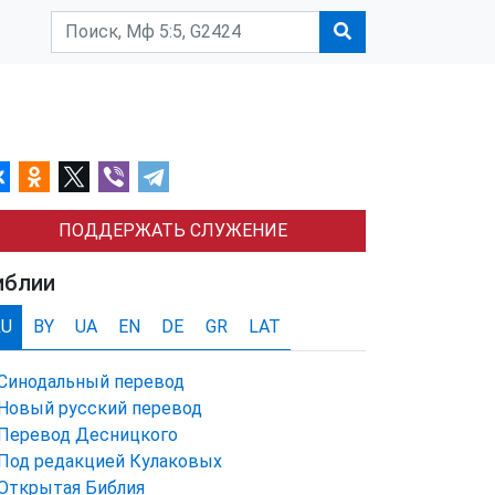
ПОДДЕРЖАТЬ СЛУЖЕНИЕ
иблии
RU
BY
UA
EN
DE
GR
LAT
Синодальный перевод
Новый русский перевод
Перевод Десницкого
Под редакцией Кулаковых
Открытая Библия