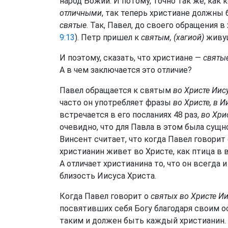
народ Божий. И потому, точно так же, как 
отличными
, так теперь христиане должны
святые
. Так, Павел, до своего обращения 
9:13
). Петр пришел к
святым, (хагиой)
живущ
И поэтому, сказать, что христиане —
святы
А в чем заключается это отличие?
Павел обращается к святым
во Христе Иис
часто он употребляет фразы
во Христе, в И
встречается в его посланиях 48 раз,
во Хри
очевидно, что для Павла в этом была сущн
Винсент считает, что когда Павел говорит 
христианин живет во Христе, как птица в в
А отличает христианина то, что он всегда
близость Иисуса Христа.
Когда Павел говорит о
святых во Христе Ии
посвятивших себя Богу благодаря своим 
таким и должен быть каждый христианин.