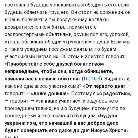
постоянно будешь успокаивать и ободрять его, если
будешь облегчать труд его. Он стоит на сражении, он
и раны получает; а ты послужи ему, когда он
возвратится с поля битвы, прими его с
распростертыми объятиями, осуши пот его, успокой,
утешь, обласкай, ободри утружденную душу. Если мы
с таким усердием послужим святым, то будем
участниками наград их. Об этом и Христос говорит:
«
Приобретайте себе друзей богатством
неправедным, чтобы они, когда обнищаете,
приняли вас в вечные обители
» (
Лк 16:9
). Видишь ли,
как они сделались участниками? «
От первого дня
», —
говорит, — «
даже доныне
». Поэтому я «
с радостью
»,
— говорит, — «
за ваше участие
», и радуюсь не о
прошедшем только, но и о будущем, потому что по
прошедшему я заключаю и о будущем. «
Будучи
уверен в том, что начавший в вас доброе дело
будет совершать его даже до дня Иисуса Христа
»
(ст. 6).