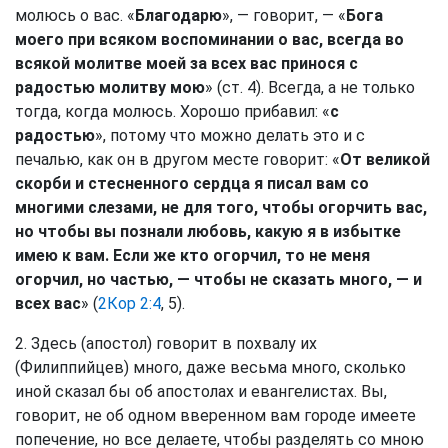
молюсь о вас. «
Благодарю
», — говорит, — «
Бога
моего при всяком воспоминании о вас, всегда во
всякой молитве моей за всех вас принося с
радостью молитву мою
» (ст. 4). Всегда, а не только
тогда, когда молюсь. Хорошо прибавил: «
с
радостью
», потому что можно делать это и с
печалью, как он в другом месте говорит: «
От великой
скорби и стесненного сердца я писал вам со
многими слезами, не для того, чтобы огорчить вас,
но чтобы вы познали любовь, какую я в избытке
имею к вам. Если же кто огорчил, то не меня
огорчил, но частью, — чтобы не сказать много, — и
всех вас
» (
2Кор 2:4
, 5).
2. Здесь (апостол) говорит в похвалу их
(Филиппийцев) много, даже весьма много, сколько
иной сказал бы об апостолах и евангелистах. Вы,
говорит, не об одном вверенном вам городе имеете
попечение, но все делаете, чтобы разделять со мною