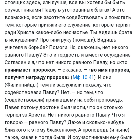
стоящих здесь, или лучше, все вы хотели бы быть
соучастниками Павлу в уготованных благах! А это
возможно, если захотите содействовать и помогать
тем, которые приняли его служение, которые терпят
ради Христа какое-либо несчастье. Ты видишь брата
в искушении? Протяни руку (помощи). Видишь
учителя в борьбе? Помоги. Но, скажешь, нет никого
равного Павлу? Это и гордость и вместе осуждение.
Согласен и я, что нет никого равного Павлу; но «кто
принимает пророка
», — сказано, — «
во имя пророка,
получит награду пророка
» (
Мф 10:41
). И они
(Филиппийцы) тем ли заслужили похвалу, что
содействовали Павлу? Нет, — но тем, что
(содействовали) принявшему на себя проповедь.
Павел потому достоин был чести, что он столько
терпел за Христа. Нет никого равного Павлу. Что я
говорю — равного Павлу? Даже и сколько-нибудь
близкого к этому блаженному. А проповедь (и ныне)
та же, какая и тогда была. И соучастниками ему были