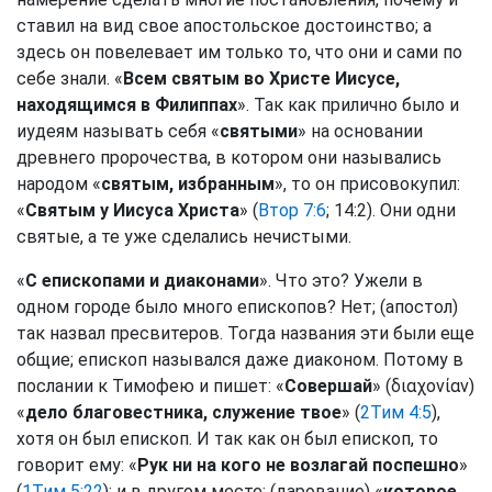
ставил на вид свое апостольское достоинство; а
здесь он повелевает им только то, что они и сами по
себе знали. «
Всем святым во Христе Иисусе,
находящимся в Филиппах
». Так как прилично было и
иудеям называть себя «
святыми
» на основании
древнего пророчества, в котором они назывались
народом «
святым, избранным
», то он присовокупил:
«
Святым у Иисуса Христа
» (
Втор 7:6
; 14:2). Они одни
святые, а те уже сделались нечистыми.
«
С епископами и диаконами
». Что это? Ужели в
одном городе было много епископов? Нет; (апостол)
так назвал пресвитеров. Тогда названия эти были еще
общие; епископ назывался даже диаконом. Потому в
послании к Тимофею и пишет: «
Совершай
» (διαχονίαν)
«
дело благовестника, служение твое
» (
2Тим 4:5
),
хотя он был епископ. И так как он был епископ, то
говорит ему: «
Рук ни на кого не возлагай поспешно
»
(
1Тим 5:22
); и в другом месте: (дарование) «
которое