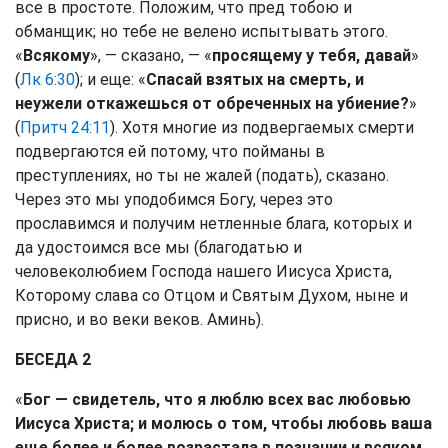
все в простоте. Положим, что пред тобою и
обманщик; но тебе не велено испытывать этого.
«
Всякому
», — сказано, — «
просящему у тебя, давай
»
(
Лк 6:30
); и еще: «
Спасай взятых на смерть, и
неужели откажешься от обреченных на убиение?
»
(
Притч 24:11
). Хотя многие из подвергаемых смерти
подвергаются ей потому, что пойманы в
преступлениях, но ты не жалей (подать), сказано.
Через это мы уподобимся Богу, через это
прославимся и получим нетленные блага, которых и
да удостоимся все мы (благодатью и
человеколюбием Господа нашего Иисуса Христа,
Которому слава со Отцом и Святым Духом, ныне и
присно, и во веки веков. Аминь).
БЕСЕДА 2
«
Бог — свидетель, что я люблю всех вас любовью
Иисуса Христа; и молюсь о том, чтобы любовь ваша
еще более и более возрастала в познании и всяком