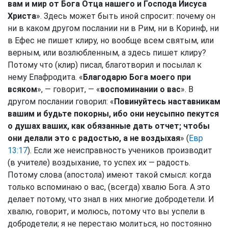
вам и мир от Бога Отца нашего и Господа Иисуса
Христа
». Здесь может быть иной спросит: почему он
ни в каком другом послании ни в Рим, ни в Коринф, ни
в Ефес не пишет клиру, но вообще всем святым, или
верным, или возлюбленным, а здесь пишет клиру?
Потому что (клир) писал, благотворил и посылал к
нему Епафродита. «
Благодарю Бога моего при
всяком
», — говорит, — «
воспоминании о вас
». В
другом послании говорил: «
Повинуйтесь наставникам
вашим и будьте покорны, ибо они неусыпно пекутся
о душах ваших, как обязанные дать отчет; чтобы
они делали это с радостью, а не воздыхая
» (
Евр
13:17
). Если же неисправность учеников производит
(в учителе) воздыхание, то успех их — радость.
Потому слова (апостола) имеют такой смысл: когда
только вспоминаю о вас, (всегда) хвалю Бога. А это
делает потому, что знал в них многие добродетели. И
хвалю, говорит, и молюсь, потому что вы успели в
добродетели; я не перестаю молиться, но постоянно