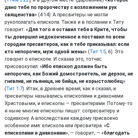
дано тебе по пророчеству с возложением рук
священства
» (4:14). А пресвитеры не могли
рукополагать епископа. Также и в послании к Титу
говорит: «
Для того я оставил тебя в Крите, чтобы
ты довершил недоконченное и поставил по всем
городам пресвитеров, как я тебе приказывал: если
кто непорочен, муж одной жены
» (
Тит 1:5
, 6). Это
говорит о епископе. И сказав это, тотчас
присовокупил: «
Ибо епископ должен быть
непорочен, как Божий домостроитель, не дерзок, не
гневлив, не пьяница, не бийца, не корыстолюбец
»
(
Тит 1:7
). Итак, в древнее время, как я сказал, и
пресвитеры назывались епископами и диаконами
Христовыми, и епископы — пресвитерами. Потому-то
и ныне многие епископы пишут: сопресвитеру и
содиакону. А впоследствии каждому присвоено
особенное имя: епископа или пресвитера. «
С
епископами и диаконами
», — говорит, — «
благодать