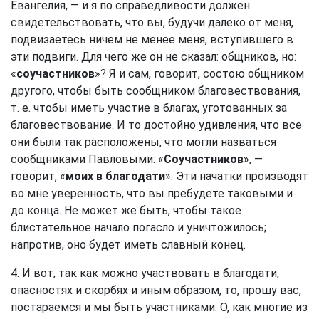
Евангелия, — и я по справедливости должен
свидетельствовать, что вы, будучи далеко от меня,
подвизаетесь ничем не менее меня, вступившего в
эти подвиги. Для чего же он не сказал: общников, но:
«
соучастников
»? Я и сам, говорит, состою общником
другого, чтобы быть сообщником благовествования,
т. е. чтобы иметь участие в благах, уготованных за
благовествование. И то достойно удивления, что все
они были так расположены, что могли назваться
сообщниками Павловыми: «
Соучастников
», —
говорит, «
моих в благодати
». Эти начатки производят
во мне уверенность, что вы пребудете таковыми и
до конца. Не может же быть, чтобы такое
блистательное начало погасло и уничтожилось;
напротив, оно будет иметь славный конец.
4. И вот, так как можно участвовать в благодати,
опасностях и скорбях и иным образом, то, прошу вас,
постараемся и мы быть участниками. О, как многие из