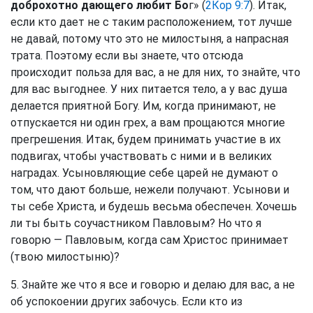
доброхотно дающего любит Бо
г» (
2Кор 9:7
). Итак,
если кто дает не с таким расположением, тот лучше
не давай, потому что это не милостыня, а напрасная
трата. Поэтому если вы знаете, что отсюда
происходит польза для вас, а не для них, то знайте, что
для вас выгоднее. У них питается тело, а у вас душа
делается приятной Богу. Им, когда принимают, не
отпускается ни один грех, а вам прощаются многие
прегрешения. Итак, будем принимать участие в их
подвигах, чтобы участвовать с ними и в великих
наградах. Усыновляющие себе царей не думают о
том, что дают больше, нежели получают. Усынови и
ты себе Христа, и будешь весьма обеспечен. Хочешь
ли ты быть соучастником Павловым? Но что я
говорю — Павловым, когда сам Христос принимает
(твою милостыню)?
5. Знайте же что я все и говорю и делаю для вас, а не
об успокоении других забочусь. Если кто из