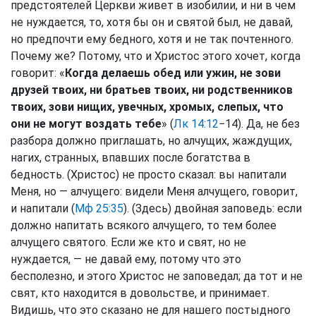
предстоятелей Церкви живет в изобилии, и ни в чем
не нуждается, то, хотя бы он и святой был, не давай,
но предпочти ему бедного, хотя и не так почтенного.
Почему же? Потому, что и Христос этого хочет, когда
говорит: «
Когда делаешь обед или ужин, не зови
друзей твоих, ни братьев твоих, ни родственников
твоих, зови нищих, увечных, хромых, слепых, что
они не могут воздать тебе
» (
Лк 14:12
−14). Да, не без
разбора должно приглашать, но алчущих, жаждущих,
нагих, странных, впавших после богатства в
бедность. (Христос) не просто сказал: вы напитали
Меня, но — алчущего: видели Меня алчущего, говорит,
и напитали (
Мф 25:35
). (Здесь) двойная заповедь: если
должно напитать всякого алчущего, то тем более
алчущего святого. Если же кто и свят, но не
нуждается, — не давай ему, потому что это
бесполезно, и этого Христос не заповедал; да тот и не
свят, кто находится в довольстве, и принимает.
Видишь, что это сказано не для нашего постыдного