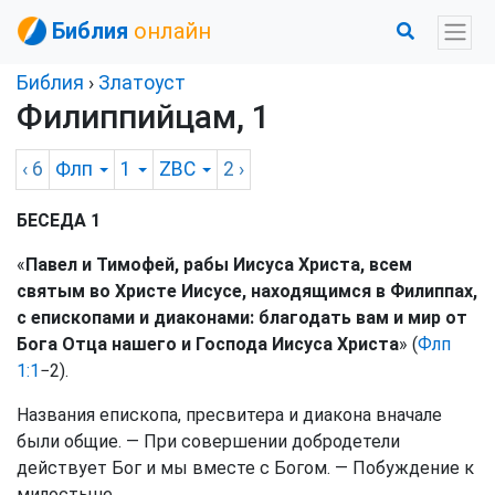
Библия
онлайн
Библия
›
Златоуст
Филиппийцам, 1
‹ 6
Флп
1
ZBC
2
›
БЕСЕДА 1
«
Павел и Тимофей, рабы Иисуса Христа, всем
святым во Христе Иисусе, находящимся в Филиппах,
с епископами и диаконами: благодать вам и мир от
Бога Отца нашего и Господа Иисуса Христа
» (
Флп
1:1
−2).
Названия епископа, пресвитера и диакона вначале
были общие. — При совершении добродетели
действует Бог и мы вместе с Богом. — Побуждение к
милостыне.