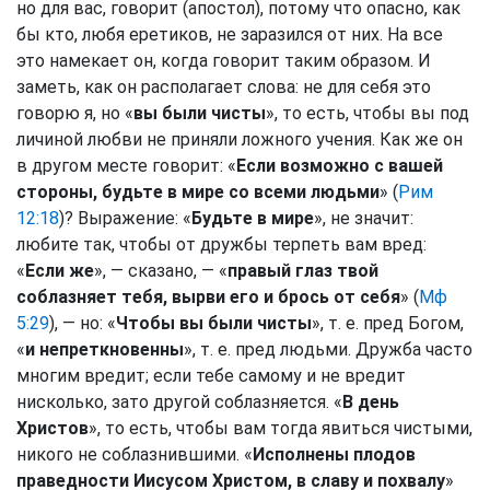
но для вас, говорит (апостол), потому что опасно, как
бы кто, любя еретиков, не заразился от них. На все
это намекает он, когда говорит таким образом. И
заметь, как он располагает слова: не для себя это
говорю я, но «
вы были чисты
», то есть, чтобы вы под
личиной любви не приняли ложного учения. Как же он
в другом месте говорит: «
Если возможно с вашей
стороны, будьте в мире со всеми людьми
» (
Рим
12:18
)? Выражение: «
Будьте в мире
», не значит:
любите так, чтобы от дружбы терпеть вам вред:
«
Если же
», — сказано, — «
правый глаз твой
соблазняет тебя, вырви его и брось от себя
» (
Мф
5:29
), — но: «
Чтобы вы были чисты
», т. е. пред Богом,
«
и непреткновенны
», т. е. пред людьми. Дружба часто
многим вредит; если тебе самому и не вредит
нисколько, зато другой соблазняется. «
В день
Христов
», то есть, чтобы вам тогда явиться чистыми,
никого не соблазнившими. «
Исполнены плодов
праведности Иисусом Христом, в славу и похвалу
»