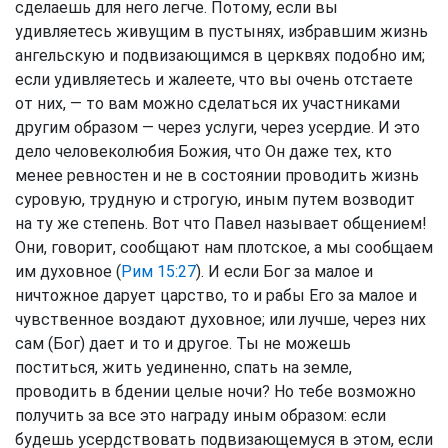
сделаешь для него легче. Потому, если вы
удивляетесь живущим в пустынях, избравшим жизнь
ангельскую и подвизающимся в церквях подобно им;
если удивляетесь и жалеете, что вы очень отстаете
от них, — то вам можно сделаться их участниками
другим образом — через услуги, через усердие. И это
дело человеколюбия Божия, что Он даже тех, кто
менее ревностен и не в состоянии проводить жизнь
суровую, трудную и строгую, иным путем возводит
на ту же степень. Вот что Павел называет общением!
Они, говорит, сообщают нам плотское, а мы сообщаем
им духовное (
Рим 15:27
). И если Бог за малое и
ничтожное дарует царство, то и рабы Его за малое и
чувственное воздают духовное; или лучше, через них
сам (Бог) дает и то и другое. Ты не можешь
поститься, жить уединенно, спать на земле,
проводить в бдении целые ночи? Но тебе возможно
получить за все это награду иным образом: если
будешь усердствовать подвизающемуся в этом, если