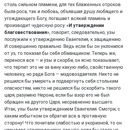
столь сильном пламени, для тех блаженных отроков
была роса, так и любовь, объявшая душу любящего и
угождающего Богу, погашает всякий пламень и
производит чудесную росу. «
И утверждении
благовествования
», говорит; следовательно, узы
послужили к утверждению Евангелия, к защищению.
И совершенно правильно. Ведь если бы он уклонился
от уз, то показал бы себя обманщиком. Теперь же,
перенося все — и узы и скорби, он ясно показывает,
что терпит это не за вину какую-либо, свойственную
человеку, но ради Бога — мздовоздаятеля. Никто не
решился бы умереть и подвергнуть себя стольким
опасностям, никто не решился бы оскорбить такого
царя, разумею Нерона, если бы взор его не был
обращен на другого Царя, несравненно высшего.
Итак, узы были утверждением Евангелия. Смотри, с
каким избытком он обратил все в противную
сторону! Что почитали слабостью и укоризной, то он
называет утверждением, так что, если бы этого не