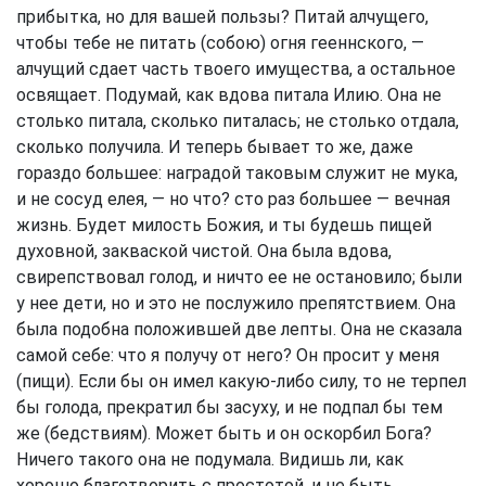
прибытка, но для вашей пользы? Питай алчущего,
чтобы тебе не питать (собою) огня гееннского, —
алчущий сдает часть твоего имущества, а остальное
освящает. Подумай, как вдова питала Илию. Она не
столько питала, сколько питалась; не столько отдала,
сколько получила. И теперь бывает то же, даже
гораздо большее: наградой таковым служит не мука,
и не сосуд елея, — но что? сто раз большее — вечная
жизнь. Будет милость Божия, и ты будешь пищей
духовной, закваской чистой. Она была вдова,
свирепствовал голод, и ничто ее не остановило; были
у нее дети, но и это не послужило препятствием. Она
была подобна положившей две лепты. Она не сказала
самой себе: что я получу от него? Он просит у меня
(пищи). Если бы он имел какую-либо силу, то не терпел
бы голода, прекратил бы засуху, и не подпал бы тем
же (бедствиям). Может быть и он оскорбил Бога?
Ничего такого она не подумала. Видишь ли, как
хорошо благотворить с простотой, и не быть