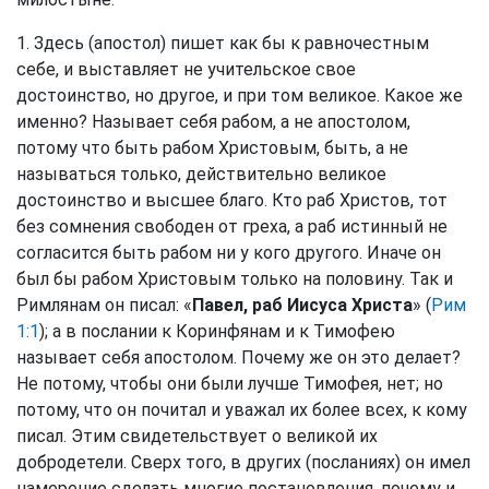
1. Здесь (апостол) пишет как бы к равночестным
себе, и выставляет не учительское свое
достоинство, но другое, и при том великое. Какое же
именно? Называет себя рабом, а не апостолом,
потому что быть рабом Христовым, быть, а не
называться только, действительно великое
достоинство и высшее благо. Кто раб Христов, тот
без сомнения свободен от греха, а раб истинный не
согласится быть рабом ни у кого другого. Иначе он
был бы рабом Христовым только на половину. Так и
Римлянам он писал: «
Павел, раб Иисуса Христа
» (
Рим
1:1
); а в послании к Коринфянам и к Тимофею
называет себя апостолом. Почему же он это делает?
Не потому, чтобы они были лучше Тимофея, нет; но
потому, что он почитал и уважал их более всех, к кому
писал. Этим свидетельствует о великой их
добродетели. Сверх того, в других (посланиях) он имел
намерение сделать многие постановления, почему и