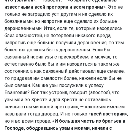
известными всей претории и всем прочим
». Это не
только не заградило уст другим и не сделало их
боязливыми, но напротив еще сделало их больше
дерзновенными. Итак, если те, которые находились
близ опасностей, не потерпели никакого вреда,
напротив еще больше получили дерзновения, то тем
более вы должны быть дерзновенны. Если бы
связанный носил узы с прискорбием, и молчал, то
естественно было бы и им находиться в таком же
состоянии; а как связанный действовал еще смелее,
то придавал им смелости более, нежели если бы не
был связан. Как же узы послужили к успеху
Евангелия? Бог так устроил, говорит (апостол), что
узы мои во Христе и для Христа не оставались
неизвестными «всей претории», — каковым именем
называли тогда дворец. И не только «
всей претории
»,
но и во всем городе. «
И большая часть из братьев в
Господе, ободрившись узами моими, начали с