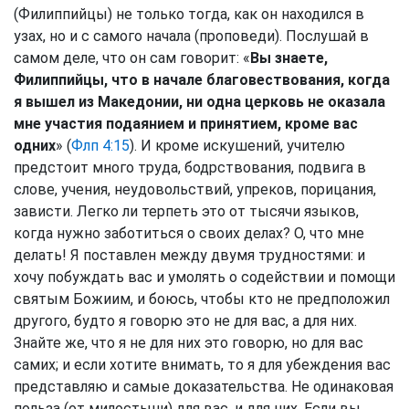
(Филиппийцы) не только тогда, как он находился в
узах, но и с самого начала (проповеди). Послушай в
самом деле, что он сам говорит: «
Вы знаете,
Филиппийцы, что в начале благовествования, когда
я вышел из Македонии, ни одна церковь не оказала
мне участия подаянием и принятием, кроме вас
одних
» (
Флп 4:15
). И кроме искушений, учителю
предстоит много труда, бодрствования, подвига в
слове, учения, неудовольствий, упреков, порицания,
зависти. Легко ли терпеть это от тысячи языков,
когда нужно заботиться о своих делах? О, что мне
делать! Я поставлен между двумя трудностями: и
хочу побуждать вас и умолять о содействии и помощи
святым Божиим, и боюсь, чтобы кто не предположил
другого, будто я говорю это не для вас, а для них.
Знайте же, что я не для них это говорю, но для вас
самих; и если хотите внимать, то я для убеждения вас
представляю и самые доказательства. Не одинаковая
польза (от милостыни) для вас, и для них. Если вы