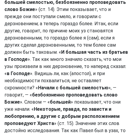
большей смелостью, безбоязненно проповедовать
слово Божие
» (ст. 14). Этим показывает, что и
прежде они поступали смело, и говорили с
дерзновением; а теперь гораздо более. Итак, если
другие, говорит, по причине моих уз становятся
дерзновенными, то гораздо более я (сам); если я
других сделал дерзновенными, то тем более сам
должен быть таковым. «
И большая часть из братьев
в Господе
». Так как много значило сказать, что мои
узы произвели в них дерзновение, то наперед сказал:
«
в Господе
». Видишь ли, как (апостол), и при
необходимости похвалиться, не оставляет
скромности? «
Начали с большей смелостью
», —
говорит, — «
безбоязненно проповедовать слово
Божие
». Словом — «
большей
» показывает, что они
уже начали. «
Некоторые, правда, по зависти и
любопрению, а другие с добрым расположением
проповедуют Христа
» (ст. 15). Значение этих слов
достойно исследования. Так как Павел был в узах, то