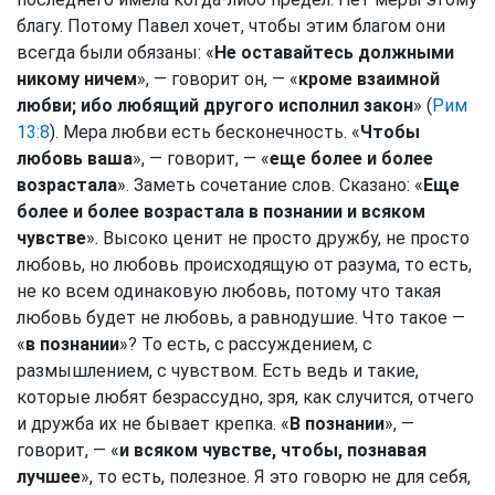
благу. Потому Павел хочет, чтобы этим благом они
всегда были обязаны: «
Не оставайтесь должными
никому ничем
», — говорит он, — «
кроме взаимной
любви; ибо любящий другого исполнил закон
» (
Рим
13:8
). Мера любви есть бесконечность. «
Чтобы
любовь ваша
», — говорит, — «
еще более и более
возрастала
». Заметь сочетание слов. Сказано: «
Еще
более и более возрастала в познании и всяком
чувстве
». Высоко ценит не просто дружбу, не просто
любовь, но любовь происходящую от разума, то есть,
не ко всем одинаковую любовь, потому что такая
любовь будет не любовь, а равнодушие. Что такое —
«
в познании
»? То есть, с рассуждением, с
размышлением, с чувством. Есть ведь и такие,
которые любят безрассудно, зря, как случится, отчего
и дружба их не бывает крепка. «
В познании
», —
говорит, — «
и всяком чувстве, чтобы, познавая
лучшее
», то есть, полезное. Я это говорю не для себя,