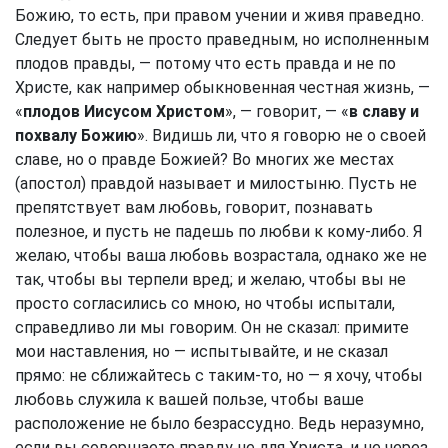
Божию, то есть, при правом учении и живя праведно.
Следует быть не просто праведным, но исполненным
плодов правды, — потому что есть правда и не по
Христе, как например обыкновенная честная жизнь, —
«
плодов Иисусом Христом
», — говорит, — «
в славу и
похвалу Божию
». Видишь ли, что я говорю не о своей
славе, но о правде Божией? Во многих же местах
(апостол) правдой называет и милостыню. Пусть не
препятствует вам любовь, говорит, познавать
полезное, и пусть не падешь по любви к кому-либо. Я
желаю, чтобы ваша любовь возрастала, однако же не
так, чтобы вы терпели вред; и желаю, чтобы вы не
просто согласились со мною, но чтобы испытали,
справедливо ли мы говорим. Он не сказал: примите
мои наставления, но — испытывайте, и не сказал
прямо: не сближайтесь с таким-то, но — я хочу, чтобы
любовь служила к вашей пользе, чтобы ваше
расположение не было безрассудно. Ведь неразумно,
если вы совершаете правду не для Христа, и не через