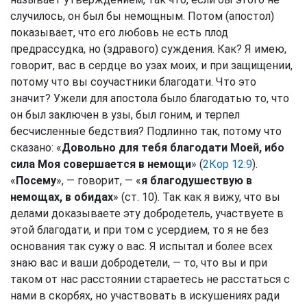
случилось, он был бы немощным. Потом (апостол)
показывает, что его любовь не есть плод
предрассудка, но (здравого) суждения. Как? Я имею,
говорит, вас в сердце во узах моих, и при защищении,
потому что вы соучастники благодати. Что это
значит? Ужели для апостола было благодатью то, что
он был заключен в узы, был гоним, и терпел
бесчисленные бедствия? Подлинно так, потому что
сказано: «
Довольно для тебя благодати Моей, ибо
сила Моя совершается в немощи
» (
2Кор 12:9
).
«
Посему
», — говорит, — «
я благодушествую в
немощах, в обидах
» (ст. 10). Так как я вижу, что вы
делами доказываете эту добродетель, участвуете в
этой благодати, и при том с усердием, то я не без
основания так сужу о вас. Я испытал и более всех
знаю вас и ваши добродетели, — то, что вы и при
таком от нас расстоянии стараетесь не расстаться с
нами в скорбях, но участвовать в искушениях ради