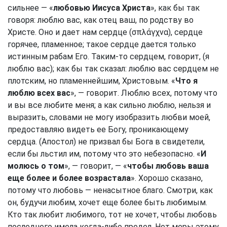
сильнее — «
любовью Иисуса Христа
», как бы так
говоря: люблю вас, как отец ваш, по родству во
Христе. Оно и дает нам сердце (σπλάγχνα), сердце
горячее, пламенное; такое сердце дается только
истинным рабам Его. Таким-то сердцем, говорит, (я
люблю вас); как бы так сказал: люблю вас сердцем не
плотским, но пламеннейшим, Христовым. «
Что я
люблю всех вас
», — говорит. Люблю всех, потому что
и вы все любите меня; а как сильно люблю, нельзя и
выразить, словами не могу изобразить любви моей,
предоставляю видеть ее Богу, проникающему
сердца. (Апостол) не призвал бы Бога в свидетели,
если бы льстил им, потому что это небезопасно. «
И
молюсь о том
», — говорит, — «
чтобы любовь ваша
еще более и более возрастала
». Хорошо сказано,
потому что любовь — ненасытное благо. Смотри, как
он, будучи любим, хочет еще более быть любимым.
Кто так любит любимого, тот не хочет, чтобы любовь
последнего имела когда-либо предел. Нет меры этому