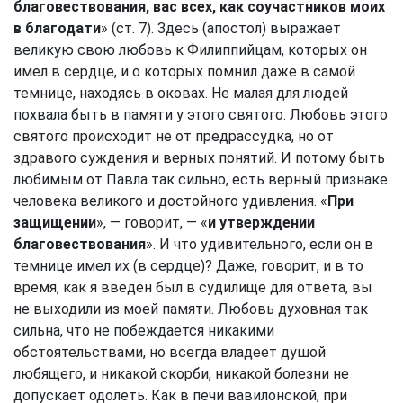
благовествования, вас всех, как соучастников моих
в благодати
» (ст. 7). Здесь (апостол) выражает
великую свою любовь к Филиппийцам, которых он
имел в сердце, и о которых помнил даже в самой
темнице, находясь в оковах. Не малая для людей
похвала быть в памяти у этого святого. Любовь этого
святого происходит не от предрассудка, но от
здравого суждения и верных понятий. И потому быть
любимым от Павла так сильно, есть верный признаке
человека великого и достойного удивления. «
При
защищении
», — говорит, — «
и утверждении
благовествования
». И что удивительного, если он в
темнице имел их (в сердце)? Даже, говорит, и в то
время, как я введен был в судилище для ответа, вы
не выходили из моей памяти. Любовь духовная так
сильна, что не побеждается никакими
обстоятельствами, но всегда владеет душой
любящего, и никакой скорби, никакой болезни не
допускает одолеть. Как в печи вавилонской, при