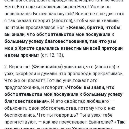
Него. Вот еще выражение: через Него! Ужели он
пользовался Богом, как слугой? Вовсе нет: не для того
я так сказал, говорит (апостол), чтобы меня хвалили,
но чтобы прославлялся Бог. «
Желаю, братия, чтобы
вы знали, что обстоятельства мои послужили к
большему успеху благовествования, так что узы
мои о Христе сделались известными всей претории
и всем прочим
» (ст. 12, 13).
2. Вероятно, (Филиппийцы) услышав, что (апостол) в
узах, скорбели и думали, что проповедь прекратилась.
Что же он делает? Тотчас уничтожает это
предположение, и говорит: «
Чтобы вы знали, что
обстоятельства мои послужили к большему успеху
благовествования
». И это свойство любящего —
объяснить свои обстоятельства, потому что о них
беспокоились. Что ты говоришь? Ты в узах, тебе
препятствуют, — как же преуспевает Евангелие? «
Так
что узы мои
», — говорит, — «
о Христе сделались