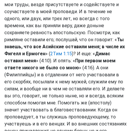
мои труды, везде присутствуете и содействуете и
соучаствуете в моей проповеди. И в течение не
одного, или двух, или трех лет, но всегда с того
времени, как вы приняли веру, даже доныне
сохраняете ревность апостольскую. Посмотри, как
римляне оставили его; послушай, что он говорит: «
Ты
знаешь, что все Асийские оставили меня; в числе их
Фигелл и Ермоген
» (
2Тим 1:15
)? И еще: «
Димас
оставил меня
» (4:10). И опять: «
При первом моем
ответе никого не было со мною
» (4:16). А они
(Филиппийцы) и в отдалении от него участвовали в
его скорбях, посылали к нему мужей, служили ему по
силам, и вообще ни в чем не оставляли его. И делаете
вы это, говорит, не только ныне, но и всегда, всяким
способом помогая мне. Помогать же (апостолу)
значит участвовать в благовествовании. Когда он
проповедует, а ты служишь проповедующему, то
участвуешь и в его венцах. И во внешних состязаниях
венец принадлежит не одному борцу, но и его