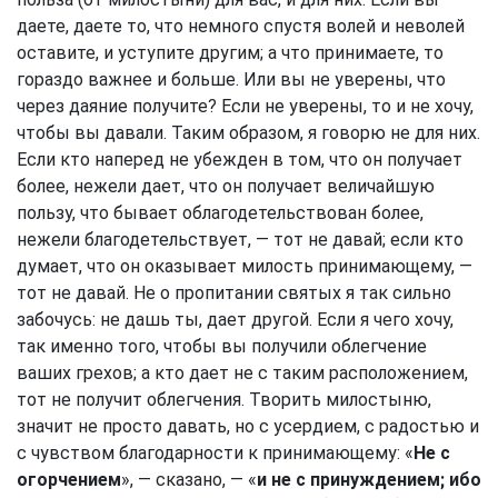
даете, даете то, что немного спустя волей и неволей
оставите, и уступите другим; а что принимаете, то
гораздо важнее и больше. Или вы не уверены, что
через даяние получите? Если не уверены, то и не хочу,
чтобы вы давали. Таким образом, я говорю не для них.
Если кто наперед не убежден в том, что он получает
более, нежели дает, что он получает величайшую
пользу, что бывает облагодетельствован более,
нежели благодетельствует, — тот не давай; если кто
думает, что он оказывает милость принимающему, —
тот не давай. Не о пропитании святых я так сильно
забочусь: не дашь ты, дает другой. Если я чего хочу,
так именно того, чтобы вы получили облегчение
ваших грехов; а кто дает не с таким расположением,
тот не получит облегчения. Творить милостыню,
значит не просто давать, но с усердием, с радостью и
с чувством благодарности к принимающему: «
Не с
огорчением
», — сказано, — «
и не с принуждением; ибо