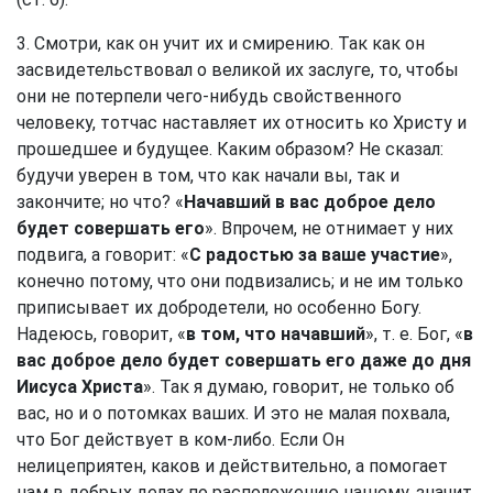
3. Смотри, как он учит их и смирению. Так как он
засвидетельствовал о великой их заслуге, то, чтобы
они не потерпели чего-нибудь свойственного
человеку, тотчас наставляет их относить ко Христу и
прошедшее и будущее. Каким образом? Не сказал:
будучи уверен в том, что как начали вы, так и
закончите; но что? «
Начавший в вас доброе дело
будет совершать его
». Впрочем, не отнимает у них
подвига, а говорит: «
С радостью за ваше участие
»,
конечно потому, что они подвизались; и не им только
приписывает их добродетели, но особенно Богу.
Надеюсь, говорит, «
в том, что начавший
», т. е. Бог, «
в
вас доброе дело будет совершать его даже до дня
Иисуса Христа
». Так я думаю, говорит, не только об
вас, но и о потомках ваших. И это не малая похвала,
что Бог действует в ком-либо. Если Он
нелицеприятен, каков и действительно, а помогает
нам в добрых делах по расположению нашему, значит