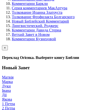
Комментарии Баркли
Серия комментариев МакАртура
Толкование Иоанна Златоуста
Толкование Феофилакта Болгарского
Новый Библейский Комментарий
Лингвистический. Роджерс
Комментарии Давида Стерна
Ветхий Завет в Новом
Комментарии Кузнецовой
×
Переклад Огієнка. Выберите книгу Библии
Новый Завет
Матвія
Марка
Луки
Івана
Дії
Якова
1 Петра
2 Петра