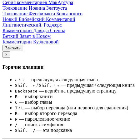
Серия комментариев МакАртура
Толкование Иоанна Златоуста
Толкование Феофилакта Болгарского
Новый Библейский Комментарий
Лингвистический. Роджерс
Комментарии Давида Стерна
Ветхий Завет в Новом
Комментарии Кузнецовой
Закрыть
×
Горячие клавиши
/
— предыдущая / следующая глава
←
→
+
/
+
— предыдущая / следующая книга
Shift
←
Shift
→
— вернёт на предыдущую страницу
Backspace
— выбор книги
B
— выбор главы
C
/
— выбор перевода (или первого для сравнения)
T
L
— выбор второго перевода
R
— параллельное чтение
P
— поиск / симфония
/
+
— эта подсказка
Shift
/