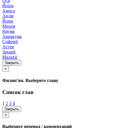
Осії
Йоіла
Амоса
Авдія
Йони
Михея
Наума
Аввакума
Софонії
Аггея
Захарії
Малахії
Закрыть
×
Филип’ян. Выберите главу
Список глав
1
2
3
4
Закрыть
×
Выберите перевод / комментарий