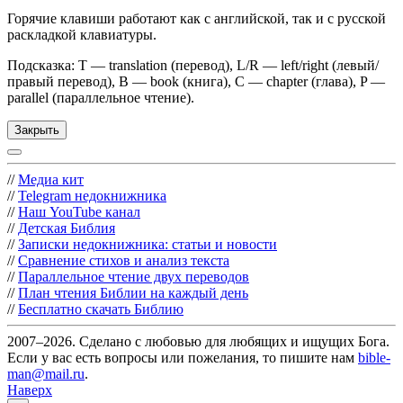
Горячие клавиши работают как с английской, так и с русской
раскладкой клавиатуры.
Подсказка: T — translation (перевод), L/R — left/right (левый/
правый перевод), B — book (книга), C — chapter (глава), P —
parallel (параллельное чтение).
Закрыть
//
Медиа кит
//
Telegram недокнижника
//
Наш YouTube канал
//
Детская Библия
//
Записки недокнижника: статьи и новости
//
Сравнение стихов и анализ текста
//
Параллельное чтение двух переводов
//
План чтения Библии на каждый день
//
Бесплатно скачать Библию
2007–2026. Сделано с любовью для любящих и ищущих Бога.
Если у вас есть вопросы или пожелания, то пишите нам
bible-
man@mail.ru
.
Наверх