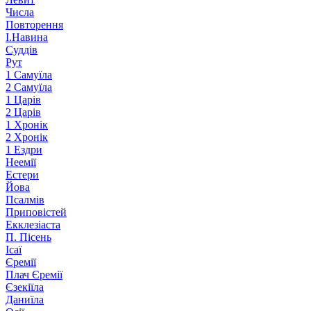
Числа
Повторення
І.Навина
Суддів
Рут
1 Самуїла
2 Самуїла
1 Царів
2 Царів
1 Хронік
2 Хронік
1 Ездри
Неемії
Естери
Йова
Псалмів
Приповістей
Екклезіаста
П. Пісень
Ісаї
Єремії
Плач Єремії
Єзекіїла
Даниїла