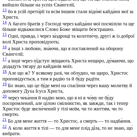
вийшло більше на успіх Єва́нгелії,
13
бо в усій прето́рії та всім іншим стали відо́мі кайда́ни мої за
Христа.
14
А багато братів у Господі через кайда́ни мої посміліли та ще
більше відва́жилися Слово Боже звіщати безстрашно.
15
Одні, правда, і через за́здрощі та колотне́чу, другі ж із доброї
волі Христа проповідують;
16
а інші з любови, зна́ючи, що я поставлений на оборону
Єва́нгелії;
17
а інші через пі́дступ звіщають Христа нещиро, ду́маючи, що
додаду́ть тягару́ до кайда́нів моїх.
18
Але що ж? У всякому разі, чи облудно, чи щиро, Христос
проповідується, а тим я радію та й бу́ду радіти.
19
Бо знаю, що це бу́де мені на спасі́ння через вашу молитву й
допомогу Духа Ісуса Христа,
20
через чека́ння й надію мою, що я ні в чо́му не бу́ду
посоро́млений, але ці́лою сміли́вістю, як за́вжди, так і тепер
Христос буде звели́чений у тілі моїм, чи то життям, чи то
смертю.
21
Бо для мене життя — то Христос, а смерть — то надба́ння.
22
А коли життя в тілі — то для мене плід ді́ла, то не знаю, що́
вибрати.