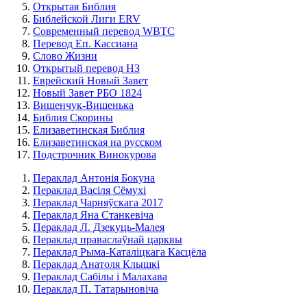
Открытая Библия
Библейской Лиги ERV
Cовременный перевод WBTC
Перевод Еп. Кассиана
Слово Жизни
Открытый перевод НЗ
Еврейский Новый Завет
Новый Завет РБО 1824
Вишенчук-Вишенька
Библия Скорины
Елизаветинская Библия
Елизаветинская на русском
Подстрочник Винокурова
Пераклад Антонія Бокуна
Пераклад Васіля Сёмухі
Пераклад Чарняўскага 2017
Пераклад Яна Станкевіча
Пераклад Л. Дзекуць-Малея
Пераклад праваслаўнай царквы
Пераклад Рыма-Каталіцкага Касцёла
Пераклад Анатоля Клышкi
Пераклад Сабілы і Малахава
Пераклад П. Татарыновіча