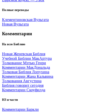
Полные переводы
Клементиновская Вульгата
Новая Вульгата
Комментарии
На всю Библию
Новая Женевская Библия
Учебной Библии МакАртура
Толкование Мэтью Генри
Комментарии МакДональда
Толковая Библия Лопухина
Комментарии Жана Кальвина
Толкования Августина
Библия говорит сегодня
Комментарии Скоуфилда
НЗ и части
Комментарии Баркли