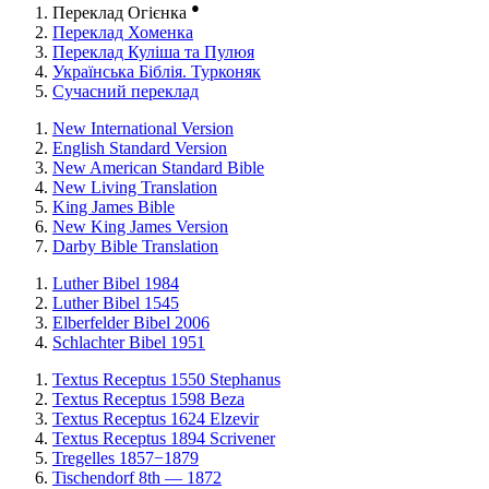
●
Переклад Огієнка
Переклад Хоменка
Переклад Куліша та Пулюя
Українська Біблія. Турконяк
Сучасний переклад
New International Version
English Standard Version
New American Standard Bible
New Living Translation
King James Bible
New King James Version
Darby Bible Translation
Luther Bibel 1984
Luther Bibel 1545
Elberfelder Bibel 2006
Schlachter Bibel 1951
Textus Receptus 1550 Stephanus
Textus Receptus 1598 Beza
Textus Receptus 1624 Elzevir
Textus Receptus 1894 Scrivener
Tregelles 1857−1879
Tischendorf 8th — 1872