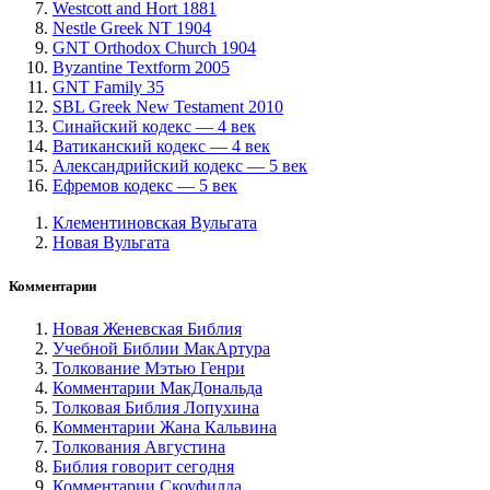
Westcott and Hort 1881
Nestle Greek NT 1904
GNT Orthodox Church 1904
Byzantine Textform 2005
GNT Family 35
SBL Greek New Testament 2010
Синайский кодекс — 4 век
Ватиканский кодекс — 4 век
Александрийский кодекс — 5 век
Ефремов кодекс — 5 век
Клементиновская Вульгата
Новая Вульгата
Комментарии
Новая Женевская Библия
Учебной Библии МакАртура
Толкование Мэтью Генри
Комментарии МакДональда
Толковая Библия Лопухина
Комментарии Жана Кальвина
Толкования Августина
Библия говорит сегодня
Комментарии Скоуфилда