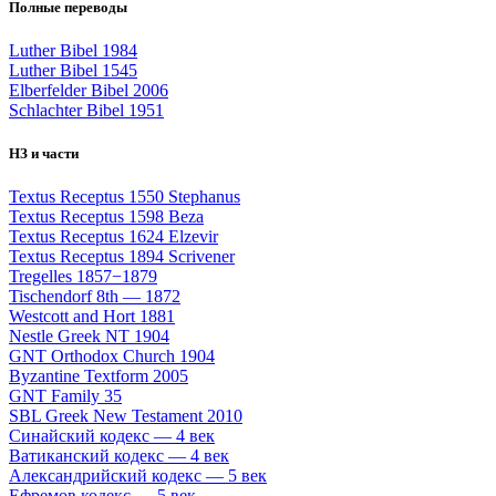
Полные переводы
Luther Bibel 1984
Luther Bibel 1545
Elberfelder Bibel 2006
Schlachter Bibel 1951
НЗ и части
Textus Receptus 1550 Stephanus
Textus Receptus 1598 Beza
Textus Receptus 1624 Elzevir
Textus Receptus 1894 Scrivener
Tregelles 1857−1879
Tischendorf 8th — 1872
Westcott and Hort 1881
Nestle Greek NT 1904
GNT Orthodox Church 1904
Byzantine Textform 2005
GNT Family 35
SBL Greek New Testament 2010
Синайский кодекс — 4 век
Ватиканский кодекс — 4 век
Александрийский кодекс — 5 век
Ефремов кодекс — 5 век