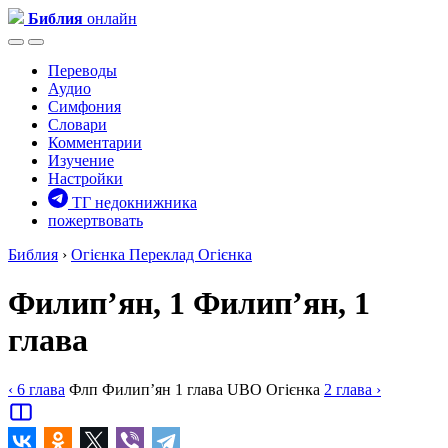
Библия
онлайн
Переводы
Аудио
Симфония
Словари
Комментарии
Изучение
Настройки
ТГ недокнижника
пожертвовать
Библия
›
Огієнка
Переклад Огієнка
Филип’ян, 1
Филип’ян, 1
глава
‹ 6
глава
Флп
Филип’ян
1
глава
UBO
Огієнка
2
глава
›