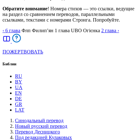
Обратите внимание
! Номера стихов — это ссылки, ведущие
на раздел со сравнением переводов, параллельными
ссылками, текстами с номерами Стронга. Попробуйте.
‹ 6
глава
Флп
Филип’ян
1
глава
UBO
Огієнка
2
глава
›
ПОЖЕРТВОВАТЬ
Библии
RU
BY
UA
EN
DE
GR
LAT
Синодальный перевод
Новый русский перевод
Перевод Десницкого
Под редакцией Кулаковых