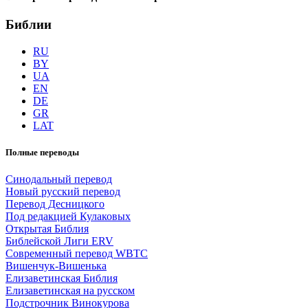
Библии
RU
BY
UA
EN
DE
GR
LAT
Полные переводы
Синодальный перевод
Новый русский перевод
Перевод Десницкого
Под редакцией Кулаковых
Открытая Библия
Библейской Лиги ERV
Cовременный перевод WBTC
Вишенчук-Вишенька
Елизаветинская Библия
Елизаветинская на русском
Подстрочник Винокурова