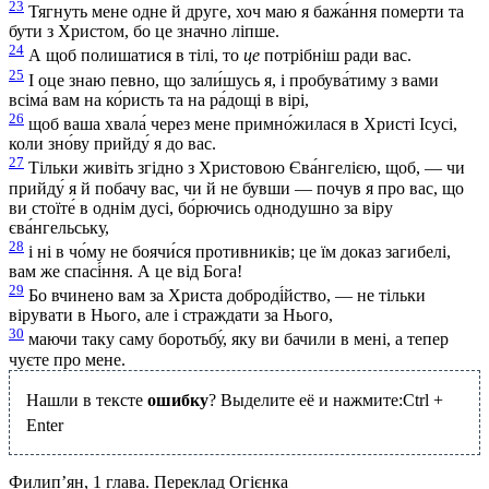
23
Тягнуть мене одне й друге, хоч маю я бажа́ння померти та
бути з Христом, бо це значно ліпше.
24
А щоб полишатися в тілі, то
це
потрібніш ради вас.
25
І оце знаю певно, що зали́шусь я, і пробува́тиму з вами
всіма́ вам на ко́ристь та на ра́дощі в вірі,
26
щоб ваша хвала́ через мене примно́жилася в Христі Ісусі,
коли зно́ву прийду́ я до вас.
27
Тільки живіть згідно з Христовою Єва́нгелією, щоб, — чи
прийду́ я й побачу вас, чи й не бувши — почув я про вас, що
ви стоїте́ в однім дусі, бо́рючись однодушно за віру
єва́нгельську,
28
і ні в чо́му не боячи́ся противників; це їм доказ загибелі,
вам же спасі́ння. А це від Бога!
29
Бо вчинено вам за Христа доброді́йство, — не тільки
вірувати в Нього, але і страждати за Нього,
30
маючи таку саму боротьбу́, яку ви бачили в мені, а тепер
чуєте про мене.
Нашли в тексте
ошибку
? Выделите её и нажмите:
Ctrl
+
Enter
Филип’ян, 1 глава. Переклад Огієнка