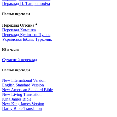
Пераклад П. Татарыновіча
Полные переводы
●
Переклад Огієнка
Переклад Хоменка
Переклад Куліша та Пулюя
Українська Біблія. Турконяк
НЗ и части
Сучасний переклад
Полные переводы
New International Version
English Standard Version
New American Standard Bible
New Living Translation
King James Bible
New King James Version
Darby Bible Translation