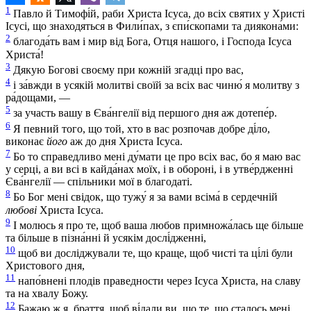
1
Павло й Тимофі́й, раби Христа Ісуса, до всіх святих у Христі
Ісусі, що знаходяться в Фили́пах, з єпи́скопами та диякона́ми:
2
благода́ть вам і мир від Бога, Отця нашого, і Господа Ісуса
Христа́!
3
Дякую Богові своєму при кожній згадці про вас,
4
і за́вжди в усякій молитві своїй за всіх вас чиню́ я молитву з
ра́дощами, —
5
за участь вашу в Єва́нгелії від першого дня аж дотепе́р.
6
Я певний того, що той, хто в вас розпочав добре ді́ло,
виконає
його
аж до дня Христа Ісуса.
7
Бо то справедливо мені ду́мати це про всіх вас, бо я маю вас
у серці, а ви всі в кайда́нах моїх, і в обороні, і в утве́рдженні
Єва́нгелії — спільники мої в благодаті.
8
Бо Бог мені свідок, що тужу́ я за вами всіма́ в сердечній
любові
Христа Ісуса.
9
І молюсь я про те, щоб ваша любов примножа́лась ще більше
та більше в пізна́нні й усякім дослі́дженні,
10
щоб ви досліджували те, що краще, щоб чисті та ці́лі були
Христового дня,
11
напо́внені плодів праведности через Ісуса Христа, на славу
та на хвалу Божу.
12
Бажаю ж я, браття, щоб ві́дали ви, що те, що сталось мені,