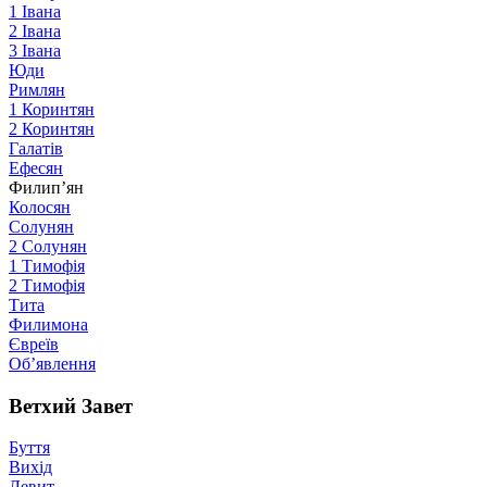
1 Івана
2 Івана
3 Івана
Юди
Римлян
1 Коринтян
2 Коринтян
Галатів
Ефесян
Филип’ян
Колосян
Солунян
2 Солунян
1 Тимофія
2 Тимофія
Тита
Филимона
Євреїв
Об’явлення
Ветхий Завет
Буття
Вихід
Левит