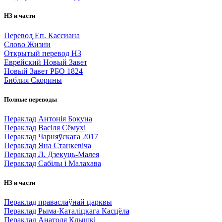
НЗ и части
Перевод Еп. Кассиана
Слово Жизни
Открытый перевод НЗ
Еврейский Новый Завет
Новый Завет РБО 1824
Библия Скорины
Полные переводы
Пераклад Антонія Бокуна
Пераклад Васіля Сёмухі
Пераклад Чарняўскага 2017
Пераклад Яна Станкевіча
Пераклад Л. Дзекуць-Малея
Пераклад Сабілы і Малахава
НЗ и части
Пераклад праваслаўнай царквы
Пераклад Рыма-Каталіцкага Касцёла
Пераклад Анатоля Клышкi