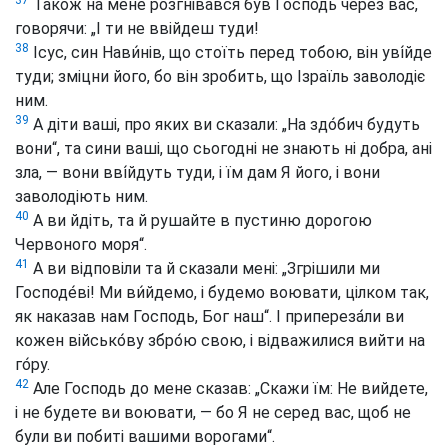
Також на мене розгнівався був Господь через вас,
говорячи: „І ти не ввійдеш туди!
38
Ісус, син Нави́нів, що стоїть перед тобою, він уві́йде
туди; зміцни його, бо він зробить, що Ізраїль заволодіє
ним.
39
А діти ваші, про яких ви сказали: „На здо́бич будуть
вони“, та сини ваші, що сьогодні не знають ні добра, ані
зла, — вони вві́йдуть туди, і їм дам Я його, і вони
заволодіють ним.
40
А ви йдіть, та й рушайте в пустиню дорогою
Червоного моря“.
41
А ви відповіли та й сказали мені: „Згрішили ми
Господе́ві! Ми ви́йдемо, і будемо воювати, цілком так,
як наказав нам Господь, Бог наш“. І припереза́ли ви
кожен військо́ву збро́ю свою, і відважилися вийти на
го́ру.
42
Але Господь до мене сказав: „Скажи їм: Не вийдете,
і не будете ви воювати, — бо Я не серед вас, щоб не
були ви побиті вашими ворогами“.