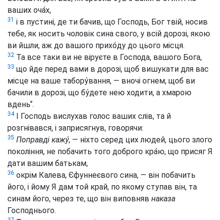
ваших оча́х,
31
і в пустині, де ти бачив, що Господь, Бог твій, носив
тебе, як носить чоловік сина свого, у всій дорозі, якою
ви йшли, аж до вашого прихо́ду до цього місця.
32
Та все таки ви не віруєте в Господа, вашого Бога,
33
що йде перед вами в дорозі, щоб вишукати для вас
місце на ваше табору́вання, — вночі огнем, щоб ви
бачили в дорозі, що бу́дете нею ходити, а хмарою
вдень“.
34
І Господь вислухав голос ваших слів, та й
розгнівався, і заприсягнув, говорячи:
35
Поправді кажу́
, — ніхто серед цих людей, цього злого
покоління, не побачить того доброго кра́ю, що присяг Я
дати вашим батькам,
36
окрім Калева, Єфуннеєвого сина, — він побачить
його, і йому Я дам той край, по якому ступав він, та
синам його, через те, що він виповняв
наказа
Господнього.
37