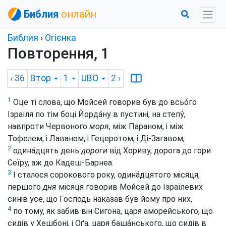
Библия
онлайн
Библия
›
Огієнка
Повторення, 1
‹ 36
Втор
1
UBO
2
›
1
Оце ті слова, що Мойсей говорив був до всьо́го
Ізраїля по тім боці Йорда́ну в пустині, на степу́,
навпроти Червоного
моря
, між Параном, і між
Тофелем, і Лаваном, і Гецеротом, і Ді-Загавом,
2
одина́дцять день
дороги
від Хориву, дорога до гори
Сеїру, аж до Кадеш-Барнеа.
3
І сталося сорокового року, одина́дцятого місяця,
першого
дня
місяця говорив Мойсей до Ізраїлевих
синів усе, що Господь наказав був йому про них,
4
по тому, як забив він Сигона, царя аморейського, що
сидів у Хешбоні, і Оґа, царя баша́нського, що сидів в