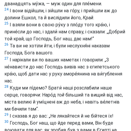
дванадцять му́жа, — муж один для пле́мени.
24
І вони відійшли, і зійшли на го́ру, і прийшли аж до
долини Ешкол, та й вислідили його,
Край
.
25
І взяли вони в свою ру́ку з пло́ду того кра́ю, і
прине́сли до нас, і здали́ нам справу, і сказали: „Добрий
той край, що Господь, Бог наш, дає нам!“
26
Та ви не хотіли йти, і були неслухня́ні наказам
Господа, Бога вашого.
27
І нарікали ви по ваших наметах і говорили: „З
не́нависти до нас Господь вивів нас з єгипетського
кра́ю, щоб дати нас у руку аморе́янина на ви́гублення
нас.
28
Куди ми пі́демо? Брати́ наші розслабили наше
серце, говорячи: Наро́д
той
більший та вищий від нас,
міста великі й умі́цнені аж до неба, і навіть ве́летнів
ми бачили там“.
29
І сказав я до вас: „Не лякайтеся й не бійтеся їх!
30
Господь, Бог наш, що йде перед вами, Він буде
воювати для вас, як зробив був з вами в Єгипті на