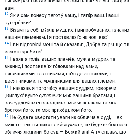
тисячу раз, і нехай поблагосло́вить вас, як Він говорив
вам.
12
Як я сам понесу тяготу́ вашу, і тяга́р ваш, і ваші
супере́чки?
13
Візьміть собі му́жів мудрих, і випробуваних, і знаних
вашим племенам, і я поставлю їх на чолі́ вас“.
14
І ви відповіли́ мені та й сказали: „Добра та річ, що ти
кажеш зробити“.
15
І взяв я голі́в ваших племе́н, мужів мудрих та
знаних, і поставив їх го́ловами над вами, —
тисячниками, і сотниками, і п'ятдесятниками, і
десятниками, та урядниками для ваших племе́н.
16
І наказав я того ча́су вашим су́ддям, говорячи:
„Вислухо́вуйте
суперечки
між вашими братами, і
розсуджуйте справедливо між чоловіком та між
братом його, та між прихо́дьком його.
17
Не будете звертати уваги на обличчя в суді, — як
мало́го, так і великого ви́слухаєте, не будете боятися
обличчя люди́ни, бо суд — Божий він! А ту справу, що