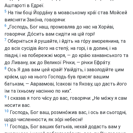
Аштароті в Едреї.
5
На тім боці Йорда́ну в моавському кра́ї став Мойсей
виясняти Зако́на, говорячи:
6
„Господь, Бог наш, промовляв до нас на Хори́ві,
говорячи: До́сить вам сидіти на цій горі!
7
Оберніться й рушайте, і йдіть на го́ру амореянина, та
до всіх сусідів його на степу́, на горі, і в долині, і на
півдні, і на побережжі моря, — до кра́ю ханаанського та
до Ливану, аж до Великої Річки, — річки Ефра́ту.
8
Ось Я дав вам цей край! Увійдіть, і заволодійте цим
кра́єм, що на нього Господь був присяг вашим
батькам, — Авраамові, Ісакові та Якову, що дасть
його
їм та їхньому насінню по них“.
9
І сказав я того ча́су до вас, говорячи: „Не мо́жу я сам
носити вас.
10
Господь, Бог ваш, розмно́жив вас, і ось ви сьогодні,
щодо численности, як зо́рі небесні!
11
Господь, Бог ваших батьків, нехай додасть вам у