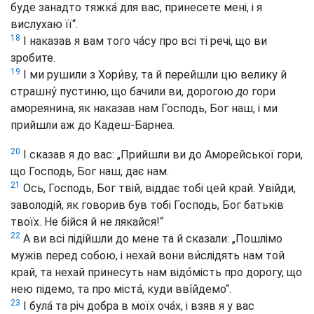
буде занадто тяжка́ для вас, принесете мені, і я
вислухаю її“.
18
I наказав я вам того ча́су про всі ті речі, що ви
зробите.
19
І ми рушили з Хори́ву, та й перейшли цю велику й
страшну́ пустиню, що бачили ви, дорогою
до
гори
амореянина, як наказав нам Господь, Бог наш, і ми
прийшли аж до Кадеш-Барнеа.
20
І сказав я до вас: „Прийшли ви до Аморейської гори,
що Господь, Бог наш, дає нам.
21
Ось, Господь, Бог твій, віддає тобі цей край. Увійди,
заволодій, як говорив був тобі Господь, Бог батьків
твоїх. Не бійся й не лякайся!“
22
А ви всі підійшли до мене та й сказали: „Пошлімо
мужів перед собою, і нехай вони ви́слідять нам той
край, та нехай принесуть нам відо́мість про дорогу, що
нею підемо, та про міста́, куди вві́йдемо“.
23
І була́ та річ добра в моїх оча́х, і взяв я у вас