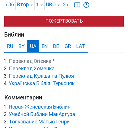
‹ 36
Втор
1
UBO
2
›
ПОЖЕРТВОВАТЬ
Библии
RU
BY
UA
EN
DE
GR
LAT
●
Переклад Огієнка
Переклад Хоменка
Переклад Куліша та Пулюя
Українська Біблія. Турконяк
Комментарии
Новая Женевская Библия
Учебной Библии МакАртура
Толкование Мэтью Генри