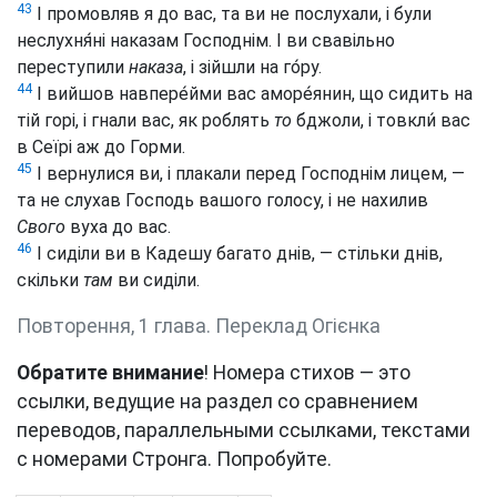
43
І промовляв я до вас, та ви не послухали, і були
неслухня́ні наказам Господнім. І ви свавільно
переступили
наказа
, і зійшли на го́ру.
44
І вийшов навпере́йми вас аморе́янин, що сидить на
тій горі, і гнали вас, як роблять
то
бджоли, і товкли́ вас
в Сеїрі аж до Горми.
45
І вернулися ви, і плакали перед Господнім лицем, —
та не слухав Господь вашого голосу, і не нахилив
Свого
вуха до вас.
46
І сиділи ви в Кадешу багато днів, — стільки днів,
скільки
там
ви сиділи.
Повторення, 1 глава. Переклад Огієнка
Обратите внимание
! Номера стихов — это
ссылки, ведущие на раздел со сравнением
переводов, параллельными ссылками, текстами
с номерами Стронга. Попробуйте.