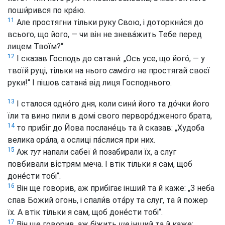
поши́рився по кра́ю.
11
Але простягни тільки руку Свою, і доторкни́ся до
всього, що його, — чи він не знева́жить Тебе перед
лицем Твоїм?“
12
І сказав Господь до сатани́: „Ось усе, що його́, — у
твоїй руці, тільки на нього
само́го
не простягай своєї
руки!“ І пішов сатана́ від лиця Господнього.
13
І сталося одно́го дня, коли сини́ його та до́чки його
їли та вино пили в домі свого перворо́дженого брата,
14
то прибіг до Йова послане́ць та й сказав: „Худоба
велика ора́ла, а ослиці па́слися при них.
15
Аж
тут
напали сабеї й позабирали їх, а слуг
повбивали ві́стрям меча. І втік тільки я сам, щоб
доне́сти тобі“.
16
Він ще говорив, аж прибігає інший та й каже: „З неба
спав Божий огонь, і спали́в ота́ру та слуг, та й пожер
їх. А втік тільки я сам, щоб доне́сти тобі“.
17
Він ще говорив, аж біжить
ще
інший та й каже: