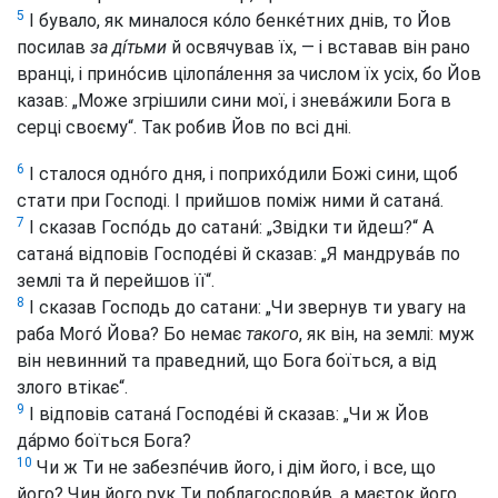
5
І бувало, як миналося ко́ло бенке́тних днів, то Йов
посилав
за ді́тьми
й освячував їх, — і вставав він рано
вранці, і прино́сив цілопа́лення за числом їх усіх, бо Йов
казав: „Може згрішили сини мої, і знева́жили Бога в
серці своєму“. Так робив Йов по всі дні.
6
І сталося одно́го дня, і поприхо́дили Божі сини, щоб
стати при Господі. І прийшов поміж ними й сатана́.
7
І сказав Госпо́дь до сатани́: „Звідки ти йдеш?“ А
сатана́ відповів Господе́ві й сказав: „Я мандрува́в по
землі та й перейшов її“.
8
І сказав Господь до сатани: „Чи звернув ти увагу на
раба Мого́ Йова? Бо немає
такого
, як він, на землі: муж
він невинний та праведний, що Бога боїться, а від
злого втікає“.
9
І відповів сатана́ Господе́ві й сказав: „Чи ж Йов
да́рмо боїться Бога?
10
Чи ж Ти не забезпе́чив його, і дім його, і все, що
його? Чин його рук Ти поблагослови́в, а маєток його