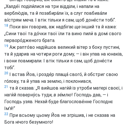
„Халде́ї поділи́лися на три відділи, і напали на
верблю́дів, та й позабира́ли їх, а слуг повбива́ли
ві́стрям меча. І втік тільки я сам, щоб доне́сти тобі“.
18
Поки він говорив, аж надбігає
ще
інший та й каже:
„Сини твої та до́чки твої їли та вино пили́ в домі свого
перворо́дженого брата.
19
Аж рапто́во надійшов великий вітер з боку пустині,
та й ударив на чотири роги дому, — і він упав на юнаків,
і вони повмирали. І втік тільки я сам, щоб доне́сти
тобі“.
20
І встав Йов, і розде́р плаща́ свого́, й обстриг свою
го́лову, та й упав на землю, і поклонився,
21
та й сказав: „Я вийшов наги́й із утроби матері своєї, і
наги́й поверну́сь туди,
в зе́млю
! Господь дав, — і
Господь узяв. Нехай буде благослове́нне Господнє
Ім'я́!“
22
При всьому цьому Йов не згрішив, і не сказав на
Бога нічого безумного!