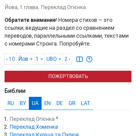
Йова, 1 глава. Переклад Огієнка
Обратите внимание
! Номера стихов — это
ссылки, ведущие на раздел со сравнением
переводов, параллельными ссылками, текстами
с номерами Стронга. Попробуйте.
‹ 10
Йов
1
UBO
2
›
ПОЖЕРТВОВАТЬ
Библии
RU
BY
UA
EN
DE
GR
LAT
●
Переклад Огієнка
Переклад Хоменка
Переклад Куліша та Пулюя