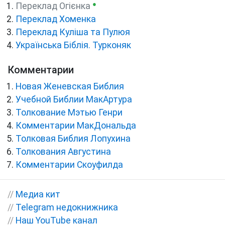
●
Переклад Огієнка
Переклад Хоменка
Переклад Куліша та Пулюя
Українська Біблія. Турконяк
Комментарии
Новая Женевская Библия
Учебной Библии МакАртура
Толкование Мэтью Генри
Комментарии МакДональда
Толковая Библия Лопухина
Толкования Августина
Комментарии Скоуфилда
//
Медиа кит
//
Telegram недокнижника
//
Наш YouTube канал