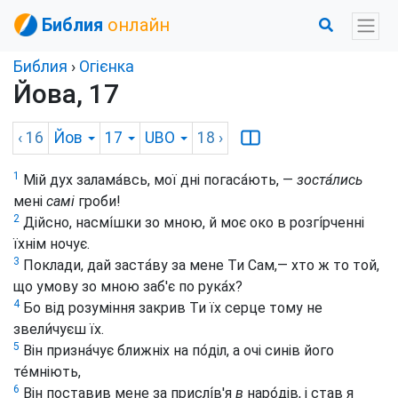
Библия
онлайн
Библия
›
Огієнка
Йова, 17
‹ 16
Йов
17
UBO
18
›
1
Мій дух залама́всь, мої дні погаса́ють, —
зоста́лись
мені
самі
гроби!
2
Дійсно, насмі́шки зо мною, й моє око в розгі́рченні
їхнім ночує.
3
Поклади, дай заста́ву за мене Ти Сам,— хто ж то той,
що умову зо мною заб'є по рука́х?
4
Бо від розуміння закрив Ти їх серце тому не
звели́чуєш їх.
5
Він призна́чує ближніх на по́діл, а очі синів його
те́мніють,
6
Він поставив мене за прислі́в'я
в
наро́дів, і став я