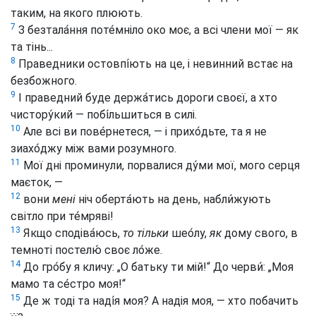
таким, на якого плюють.
7
З безтала́ння поте́мніло око моє, а всі члени мої — як
та тінь...
8
Праведники остовпі́ють на це, і невинний встає на
безбожного.
9
І праведний буде держа́тись дороги своєї, а хто
чистору́кий — побі́льшиться в силі.
10
Але всі ви пове́рнетеся, — і прихо́дьте, та я не
зиахо́джу між вами розумного.
11
Мої дні проминули, порвалися ду́ми мої, мого серця
маєток, —
12
вони
мені
ніч оберта́ють на день, набли́жують
світло при те́мряві!
13
Якщо сподіва́юсь,
то тільки
шео́лу,
як
дому свого, в
темноті постелю́ своє ло́же.
14
До гро́бу я кличу: „О батьку ти мій!“ До черви́: „Моя
мамо та се́стро моя!“
15
Де ж тоді та наді́я моя? А надія моя, — хто побачить