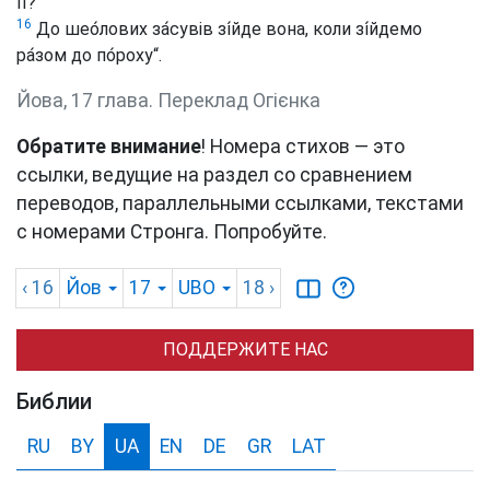
її?
16
До шео́лових за́сувів зі́йде вона, коли зі́йдемо
ра́зом до по́роху“.
Йова, 17 глава. Переклад Огієнка
Обратите внимание
! Номера стихов — это
ссылки, ведущие на раздел со сравнением
переводов, параллельными ссылками, текстами
с номерами Стронга. Попробуйте.
‹ 16
Йов
17
UBO
18
›
ПОДДЕРЖИТЕ НАС
Библии
RU
BY
UA
EN
DE
GR
LAT