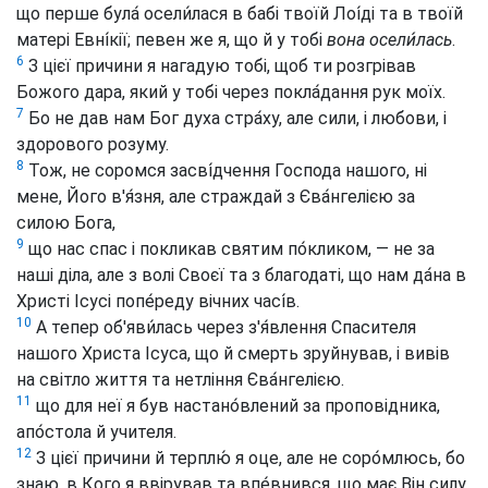
що перше була́ осели́лася в бабі твоїй Лоі́ді та в твоїй
матері Евні́кії; певен же я, що й у тобі
вона осели́лась
.
6
З цієї причини я нагадую тобі, щоб ти розгрівав
Божого дара, який у тобі через покла́дання рук моїх.
7
Бо не дав нам Бог духа стра́ху, але сили, і любови, і
здорового розуму.
8
Тож, не соромся засві́дчення Господа нашого, ні
мене, Його в'я́зня, але страждай з Єва́нгелією за
силою Бога,
9
що нас спас і покликав святим по́кликом, — не за
наші діла, але з волі Своєї та з благодаті, що нам да́на в
Христі Ісусі попе́реду вічних часі́в.
10
А тепер об'яви́лась через з'я́влення Спасителя
нашого Христа Ісуса, що й смерть зруйнував, і вивів
на світло життя та нетління Єва́нгелією.
11
що для неї я був настано́влений за проповідника,
апо́стола й учителя.
12
З цієї причини й терплю́ я оце, але не соро́млюсь, бо
знаю, в Кого я ввірував та впе́внився, що має Він силу