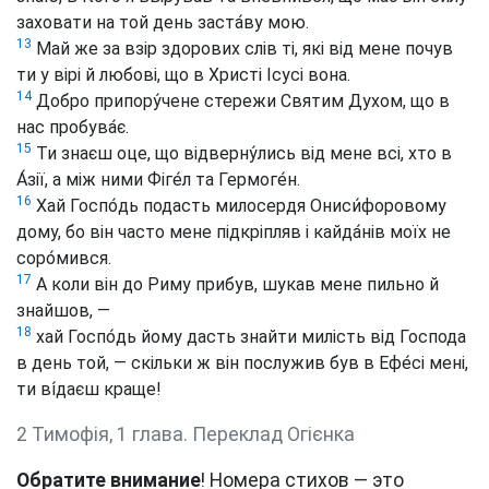
заховати на той день заста́ву мою.
13
Май же за взір здорових слів ті, які від мене почув
ти у вірі й любові, що в Христі Ісусі вона.
14
Добро припору́чене стережи Святим Духом, що в
нас пробува́є.
15
Ти знаєш оце, що відверну́лись від мене всі, хто в
А́зії, а між ними Фіге́л та Гермоге́н.
16
Хай Госпо́дь подасть милосердя Ониси́форовому
дому, бо він часто мене підкріпляв і кайда́нів моїх не
соро́мився.
17
А коли він до Риму прибув, шукав мене пильно й
знайшов, —
18
хай Госпо́дь йому дасть знайти милість від Господа
в день той, — скільки ж він послужив був в Ефе́сі мені,
ти ві́даєш краще!
2 Тимофія, 1 глава. Переклад Огієнка
Обратите внимание
! Номера стихов — это