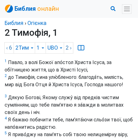
Библия
онлайн
Библия
›
Огієнка
2 Тимофія, 1
‹ 6
2Тим
1
UBO
2
›
1
Павло, з волі Божої апо́стол Христа Ісуса, за
обі́тницею життя, що в Христі Ісусі,
2
до Тимофія, сина улю́бленого: благода́ть, милість,
мир від Бога Отця й Христа Ісуса, Господа нашого!
3
Дякую Богові, Якому служу́ від предків чистим
сумлінням, що тебе пам'ятаю я за́вжди в молитвах
своїх день і ніч.
4
Я бажаю побачити тебе, пам'ята́ючи сльо́зи твої, щоб
напо́внитись радістю.
5
Я приво́джу на пам'ять собі твою нелицемірну віру,