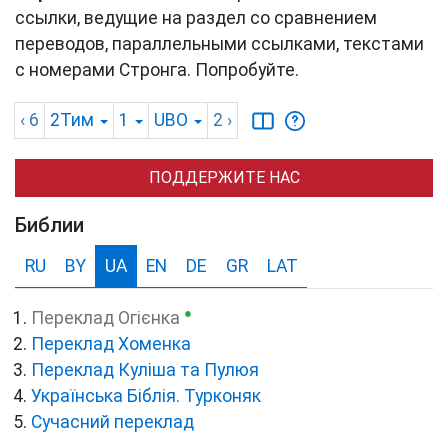
ссылки, ведущие на раздел со сравнением
переводов, параллельными ссылками, текстами
с номерами Стронга. Попробуйте.
‹ 6
2Тим
1
UBO
2
›
ПОДДЕРЖИТЕ НАС
Библии
RU
BY
UA
EN
DE
GR
LAT
●
Переклад Огієнка
Переклад Хоменка
Переклад Куліша та Пулюя
Українська Біблія. Турконяк
Сучасний переклад