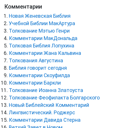
Комментарии
Новая Женевская Библия
Учебной Библии МакАртура
Толкование Мэтью Генри
Комментарии МакДональда
Толковая Библия Лопухина
Комментарии Жана Кальвина
Толкования Августина
Библия говорит сегодня
Комментарии Скоуфилда
Комментарии Баркли
Толкование Иоанна Златоуста
Толкование Феофилакта Болгарского
Новый Библейский Комментарий
Лингвистический. Роджерс
Комментарии Давида Стерна
Ветхий Завет в Новом