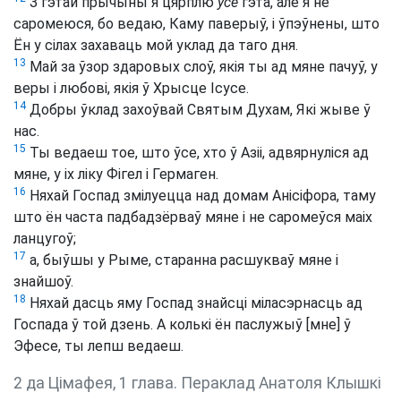
З гэтай прычыны я цярплю
ўсё
гэта, але я не
саромеюся, бо ведаю, Каму паверыў, і ўпэўнены, што
Ён у сілах захаваць мой уклад да таго дня.
13
Май за ўзор здаровых слоў, якія ты ад мяне пачуў, у
веры і любові, якія ў Хрысце Ісусе.
14
Добры ўклад захоўвай Святым Духам, Які жыве ў
нас.
15
Ты ведаеш тое, што ўсе, хто ў Азіі, адвярнуліся ад
мяне, у іх ліку Фігел і Гермаген.
16
Няхай Госпад змілуецца над домам Анісіфора, таму
што ён часта падбадзёрваў мяне і не саромеўся маіх
ланцугоў;
17
а, быўшы у Рыме, старанна расшукваў мяне і
знайшоў.
18
Няхай дасць яму Госпад знайсці міласэрнасць ад
Госпада ў той дзень. А колькі ён паслужыў [мне] ў
Эфесе, ты лепш ведаеш.
2 да Цімафея, 1 глава. Пераклад Анатоля Клышкi