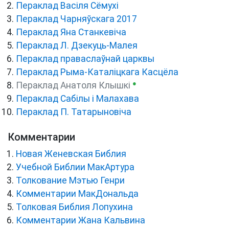
Пераклад Васіля Сёмухі
Пераклад Чарняўскага 2017
Пераклад Яна Станкевіча
Пераклад Л. Дзекуць-Малея
Пераклад праваслаўнай царквы
Пераклад Рыма-Каталіцкага Касцёла
●
Пераклад Анатоля Клышкi
Пераклад Сабілы і Малахава
Пераклад П. Татарыновіча
Комментарии
Новая Женевская Библия
Учебной Библии МакАртура
Толкование Мэтью Генри
Комментарии МакДональда
Толковая Библия Лопухина
Комментарии Жана Кальвина