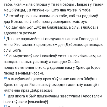
табе, якая жыла спярша ў тваёй бабцы Лаідзе і ў тваёй
маці Яўніцы, і, я ўпэўнены, што яна
жыве
і ў табе.
6
З гэтай прычыны напамінаю табе, каб ты радзімаў
дар Божы, які ў табе праз ускладанне маіх рук.
7
бо даў нам Бог Дух не баязлівасці, а сілы, і любові, і
здаровага розуму.
8
Дык не саромейся ні сведчання нашага Госпада, ні
мяне, Яго вязня, а цярпі разам для Дабравесця паводле
сілы Бога,
9
Які выратаваў нас і паклікаў святым пакліканнем, не
паводле нашых учынкаў, а паводле Свайго
прадвызначэння і ласкі, дадзенай нам у Хрысце Ісусе
перад вечнымі часамі,
10
а выяўленай цяпер праз з’яўленне нашага Збаўцы
Хрыста Ісуса, Які знішчыў смерць і асвятліў жыццё і
нятленне праз Дабравесце,
11
для якога я быў прызначаны звестуном і Апосталам
і настаўнікам [язычнікаў].
12