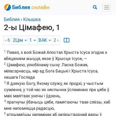
Библия
онлайн
Библия
›
Клышка
2-ы Цімафею, 1
‹ 6
2Цім
1
BAK
2
›
1
Павел, з волі Божай Апостал Хрыста Ісуса згодна з
абяцаннем жыцця, якое ў Хрысце Ісусе, —
2
Цімафею, улюбёнаму сыну: Ласка Божая,
міласэрнасць, мір ад Бога Бацькі і Хрыста Ісуса,
нашага Госпада.
3
Я дзякую Богу, Якому служу, як продкі, у чыстым
сумленні, у той час як няспынна ўспамінаю пра цябе ў
маіх малітвах уночы і ўдзень,
4
прагнучы ўбачыць цябе, памятаючы твае слёзы, каб
мне напомніцца радасцю,
5
атрымаўшы напамінак аб непрытворнай веры ў