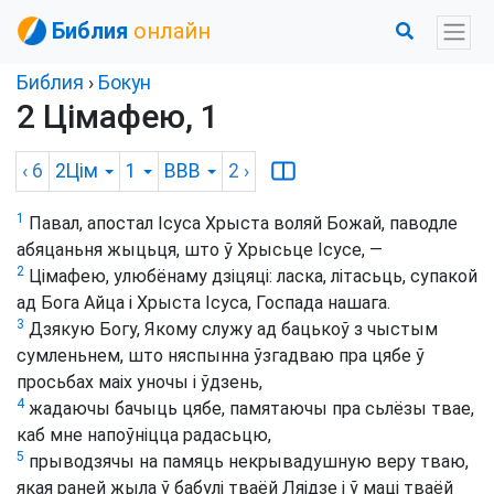
Библия
онлайн
Библия
›
Бокун
2 Цімафею, 1
‹ 6
2Цім
1
BBB
2
›
1
Павал, апостал Ісуса Хрыста воляй Божай, паводле
абяцаньня жыцьця, што ў Хрысьце Ісусе, —
2
Цімафею, улюбёнаму дзіцяці: ласка, літасьць, супакой
ад Бога Айца і Хрыста Ісуса, Госпада нашага.
3
Дзякую Богу, Якому служу ад бацькоў з чыстым
сумленьнем, што няспынна ўзгадваю пра цябе ў
просьбах маіх уночы і ўдзень,
4
жадаючы бачыць цябе, памятаючы пра сьлёзы твае,
каб мне напоўніцца радасьцю,
5
прыводзячы на памяць некрывадушную веру тваю,
якая раней жыла ў бабулі тваёй Ляідзе і ў маці тваёй