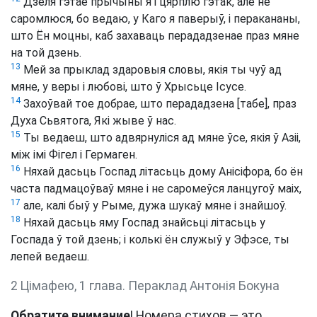
Дзеля гэтае прычыны я і цярплю гэтак, але не
саромлюся, бо ведаю, у Каго я паверыў, і перакананы,
што Ён моцны, каб захаваць перададзенае праз мяне
на той дзень.
13
Мей за прыклад здаровыя словы, якія ты чуў ад
мяне, у веры і любові, што ў Хрысьце Ісусе.
14
Захоўвай тое добрае, што перададзена [табе], праз
Духа Сьвятога, Які жыве ў нас.
15
Ты ведаеш, што адвярнуліся ад мяне ўсе, якія ў Азіі,
між імі Фігел і Гермаген.
16
Няхай дасьць Госпад літасьць дому Анісіфора, бо ён
часта падмацоўваў мяне і не саромеўся ланцугоў маіх,
17
але, калі быў у Рыме, дужа шукаў мяне і знайшоў.
18
Няхай дасьць яму Госпад знайсьці літасьць у
Госпада ў той дзень; і колькі ён служыў у Эфэсе, ты
лепей ведаеш.
2 Цімафею, 1 глава. Пераклад Антонія Бокуна
Обратите внимание
! Номера стихов — это