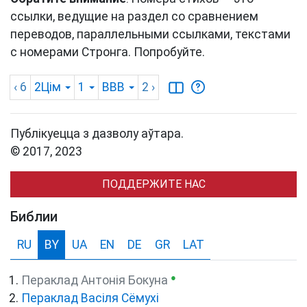
ссылки, ведущие на раздел со сравнением
переводов, параллельными ссылками, текстами
с номерами Стронга. Попробуйте.
‹ 6
2Цім
1
BBB
2
›
Публікуецца з дазволу аўтара.
© 2017, 2023
ПОДДЕРЖИТЕ НАС
Библии
RU
BY
UA
EN
DE
GR
LAT
●
Пераклад Антонія Бокуна
Пераклад Васіля Сёмухі