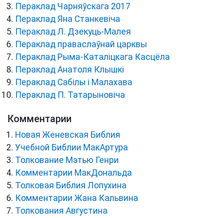
Пераклад Чарняўскага 2017
Пераклад Яна Станкевіча
Пераклад Л. Дзекуць-Малея
Пераклад праваслаўнай царквы
Пераклад Рыма-Каталіцкага Касцёла
Пераклад Анатоля Клышкi
Пераклад Сабілы і Малахава
Пераклад П. Татарыновіча
Комментарии
Новая Женевская Библия
Учебной Библии МакАртура
Толкование Мэтью Генри
Комментарии МакДональда
Толковая Библия Лопухина
Комментарии Жана Кальвина
Толкования Августина