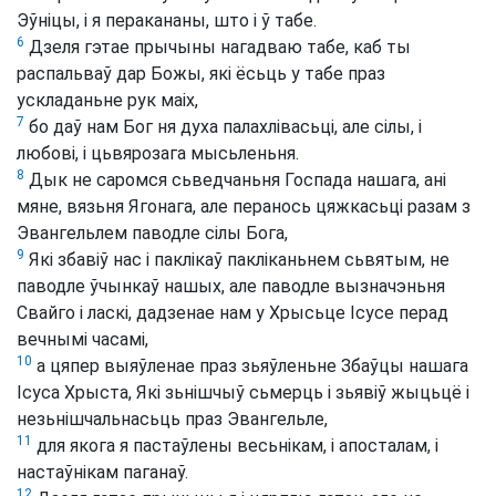
Эўніцы, і я перакананы, што і ў табе.
6
Дзеля гэтае прычыны нагадваю табе, каб ты
распальваў дар Божы, які ёсьць у табе праз
ускладаньне рук маіх,
7
бо даў нам Бог ня духа палахлівасьці, але сілы, і
любові, і цьвярозага мысьленьня.
8
Дык не саромся сьведчаньня Госпада нашага, ані
мяне, вязьня Ягонага, але перанось цяжкасьці разам з
Эвангельлем паводле сілы Бога,
9
Які збавіў нас і паклікаў пакліканьнем сьвятым, не
паводле ўчынкаў нашых, але паводле вызначэньня
Свайго і ласкі, дадзенае нам у Хрысьце Ісусе перад
вечнымі часамі,
10
а цяпер выяўленае праз зьяўленьне Збаўцы нашага
Ісуса Хрыста, Які зьнішчыў сьмерць і зьявіў жыцьцё і
незьнішчальнасьць праз Эвангельле,
11
для якога я пастаўлены весьнікам, і апосталам, і
настаўнікам паганаў.
12