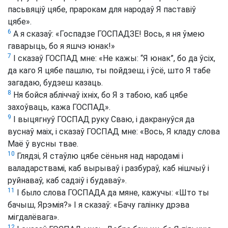
пасьвяціў цябе, прарокам для народаў Я паставіў
цябе».
6
А я сказаў: «Госпадзе ГОСПАДЗЕ! Вось, я ня ўмею
гаварыць, бо я яшчэ юнак!»
7
І сказаў ГОСПАД мне: «Не кажы: “Я юнак”, бо да ўсіх,
да каго Я цябе пашлю, ты пойдзеш, і ўсё, што Я табе
загадаю, будзеш казаць.
8
Ня бойся абліччаў іхніх, бо Я з табою, каб цябе
захоўваць, кажа ГОСПАД».
9
І выцягнуў ГОСПАД руку Сваю, і дакрануўся да
вуснаў маіх, і сказаў ГОСПАД мне: «Вось, Я кладу слова
Маё ў вусны твае.
10
Глядзі, Я стаўлю цябе сёньня над народамі і
валадарствамі, каб вырываў і разбураў, каб нішчыў і
руйнаваў, каб садзіў і будаваў».
11
І было слова ГОСПАДА да мяне, кажучы: «Што ты
бачыш, Ярэмія?» І я сказаў: «Бачу галінку дрэва
мігдалёвага».
12