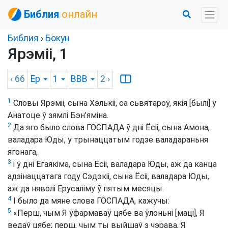
Библия
онлайн
Библия
›
Бокун
Ярэміі, 1
‹ 66
Ер
1
BBB
2
›
1
Словы Ярэміі, сына Хэлькіі, са сьвятароў, якія [былі] ў
Анатоце ў зямлі Бэн’яміна.
2
Да яго было слова ГОСПАДА ў дні Ёсіі, сына Амона,
валадара Юды, у трынаццатым годзе валадараньня
ягонага,
3
і ў дні Егаякіма, сына Ёсіі, валадара Юды, аж да канца
адзінаццатага году Сэдэкіі, сына Ёсіі, валадара Юды,
аж да няволі Ерусаліму ў пятым месяцы.
4
І было да мяне слова ГОСПАДА, кажучы:
5
«Перш, чым Я ўфармаваў цябе ва ўлоньні [маці], Я
ведаў цябе; перш, чым ты выйшаў з чэрава, Я