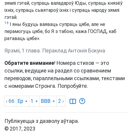
зямлі гэтай, супраць валадароў Юды, супраць князёў
іхніх, супраць сьвятароў іхніх і супраць народу зямлі
гэтай.
19
І яны будуць ваяваць супраць цябе, але не
перамогуць цябе, бо Я з табою, кажа ГОСПАД, каб
ратаваць цябе».
Ярэміі, 1 глава. Пераклад Антонія Бокуна
Обратите внимание
! Номера стихов — это
ссылки, ведущие на раздел со сравнением
переводов, параллельными ссылками, текстами
с номерами Стронга. Попробуйте.
‹ 66
Ер
1
BBB
2
›
Публікуецца з дазволу аўтара.
© 2017, 2023