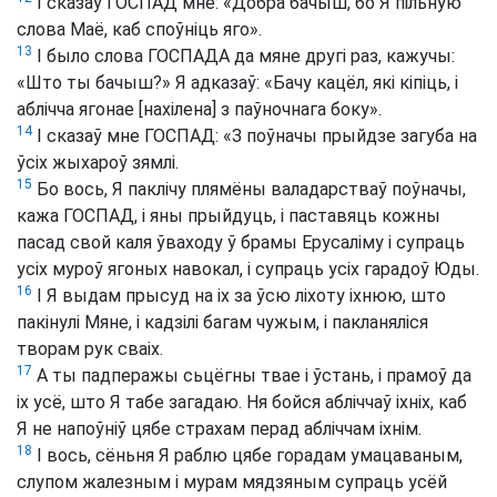
І сказаў ГОСПАД мне: «Добра бачыш, бо Я пільную
слова Маё, каб споўніць яго».
13
І было слова ГОСПАДА да мяне другі раз, кажучы:
«Што ты бачыш?» Я адказаў: «Бачу кацёл, які кіпіць, і
аблічча ягонае [нахілена] з паўночнага боку».
14
І сказаў мне ГОСПАД: «З поўначы прыйдзе загуба на
ўсіх жыхароў зямлі.
15
Бо вось, Я паклічу плямёны валадарстваў поўначы,
кажа ГОСПАД, і яны прыйдуць, і паставяць кожны
пасад свой каля ўваходу ў брамы Ерусаліму і супраць
усіх муроў ягоных навокал, і супраць усіх гарадоў Юды.
16
І Я выдам прысуд на іх за ўсю ліхоту іхнюю, што
пакінулі Мяне, і кадзілі багам чужым, і пакланяліся
творам рук сваіх.
17
А ты падперажы сьцёгны твае і ўстань, і прамоў да
іх усё, што Я табе загадаю. Ня бойся абліччаў іхніх, каб
Я не напоўніў цябе страхам перад абліччам іхнім.
18
І вось, сёньня Я раблю цябе горадам умацаваным,
слупом жалезным і мурам мядзяным супраць усёй