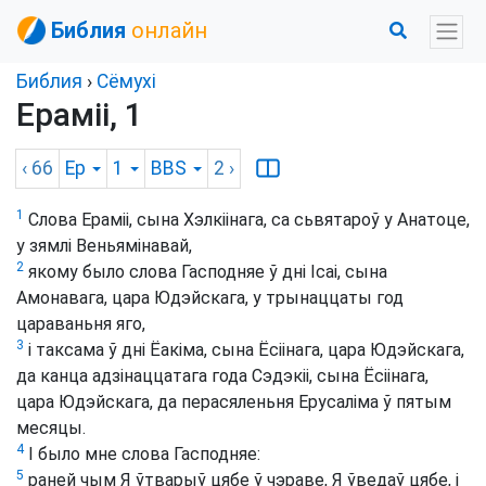
Библия
онлайн
Библия
›
Сёмухі
Ераміі, 1
‹ 66
Ер
1
BBS
2
›
1
Слова Ераміі, сына Хэлкіінага, са сьвятароў у Анатоце,
у зямлі Веньямінавай,
2
якому было слова Гасподняе ў дні Ісаі, сына
Амонавага, цара Юдэйскага, у трынаццаты год
цараваньня яго,
3
і таксама ў дні Ёакіма, сына Ёсіінага, цара Юдэйскага,
да канца адзінаццатага года Сэдэкіі, сына Ёсіінага,
цара Юдэйскага, да перасяленьня Ерусаліма ў пятым
месяцы.
4
І было мне слова Гасподняе:
5
раней чым Я ўтварыў цябе ў чэраве, Я ўведаў цябе, і