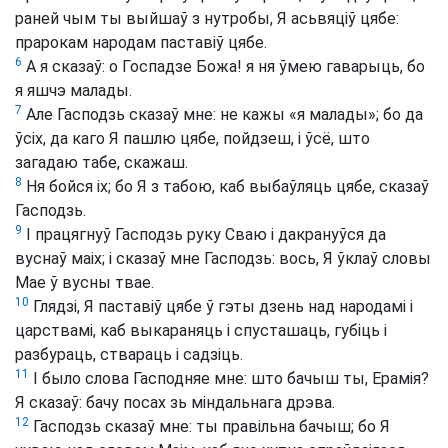
раней чым ты выйшаў з нутробы, Я асьвяціў цябе:
прарокам народам паставіў цябе.
6
А я сказаў: о Госпадзе Божа! я ня ўмею гаварыць, бо
я яшчэ малады.
7
Але Гасподзь сказаў мне: не кажы «я малады»; бо да
ўсіх, да каго Я пашлю цябе, пойдзеш, і ўсё, што
загадаю табе, скажаш.
8
Ня бойся іх; бо Я з табою, каб выбаўляць цябе, сказаў
Гасподзь.
9
І працягнуў Гасподзь руку Сваю і дакрануўся да
вуснаў маіх; і сказаў мне Гасподзь: вось, Я ўклаў словы
Мае ў вусны твае.
10
Глядзі, Я паставіў цябе ў гэты дзень над народамі і
царствамі, каб выкараняць і спусташаць, губіць і
разбураць, ствараць і садзіць.
11
І было слова Гасподняе мне: што бачыш ты, Ерамія?
Я сказаў: бачу посах зь міндальнага дрэва.
12
Гасподзь сказаў мне: ты правільна бачыш; бо Я