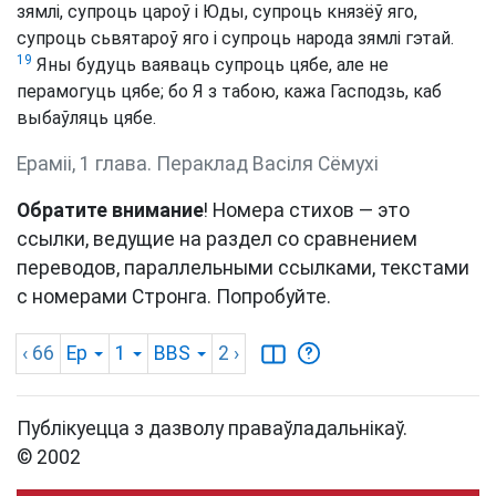
зямлі, супроць цароў і Юды, супроць князёў яго,
супроць сьвятароў яго і супроць народа зямлі гэтай.
19
Яны будуць ваяваць супроць цябе, але не
перамогуць цябе; бо Я з табою, кажа Гасподзь, каб
выбаўляць цябе.
Ераміі, 1 глава. Пераклад Васіля Сёмухі
Обратите внимание
! Номера стихов — это
ссылки, ведущие на раздел со сравнением
переводов, параллельными ссылками, текстами
с номерами Стронга. Попробуйте.
‹ 66
Ер
1
BBS
2
›
Публікуецца з дазволу праваўладальнікаў.
© 2002