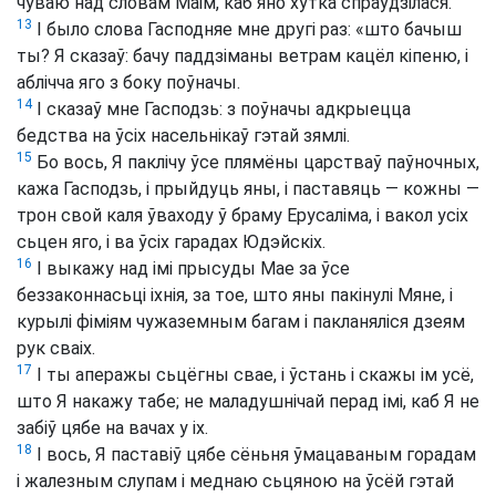
чуваю над словам Маім, каб яно хутка спраўдзілася.
13
І было слова Гасподняе мне другі раз: «што бачыш
ты? Я сказаў: бачу паддзіманы ветрам кацёл кіпеню, і
аблічча яго з боку поўначы.
14
І сказаў мне Гасподзь: з поўначы адкрыецца
бедства на ўсіх насельнікаў гэтай зямлі.
15
Бо вось, Я паклічу ўсе плямёны царстваў паўночных,
кажа Гасподзь, і прыйдуць яны, і паставяць — кожны —
трон свой каля ўваходу ў браму Ерусаліма, і вакол усіх
сьцен яго, і ва ўсіх гарадах Юдэйскіх.
16
І выкажу над імі прысуды Мае за ўсе
беззаконнасьці іхнія, за тое, што яны пакінулі Мяне, і
курылі фіміям чужаземным багам і пакланяліся дзеям
рук сваіх.
17
І ты аперажы сьцёгны свае, і ўстань і скажы ім усё,
што Я накажу табе; не маладушнічай перад імі, каб Я не
забіў цябе на вачах у іх.
18
І вось, Я паставіў цябе сёньня ўмацаваным горадам
і жалезным слупам і меднаю сьцяною на ўсёй гэтай