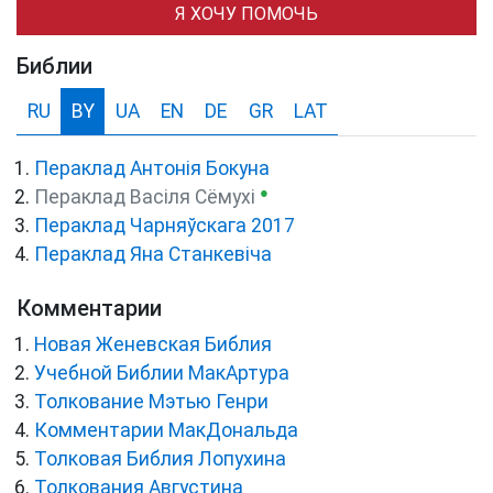
Я ХОЧУ ПОМОЧЬ
Библии
RU
BY
UA
EN
DE
GR
LAT
Пераклад Антонія Бокуна
●
Пераклад Васіля Сёмухі
Пераклад Чарняўскага 2017
Пераклад Яна Станкевіча
Комментарии
Новая Женевская Библия
Учебной Библии МакАртура
Толкование Мэтью Генри
Комментарии МакДональда
Толковая Библия Лопухина
Толкования Августина