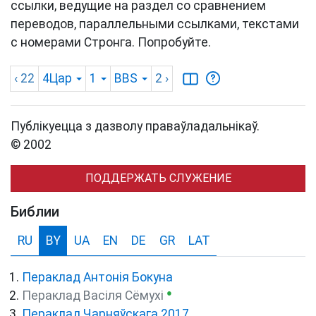
ссылки, ведущие на раздел со сравнением
переводов, параллельными ссылками, текстами
с номерами Стронга. Попробуйте.
‹ 22
4Цар
1
BBS
2
›
Публікуецца з дазволу праваўладальнікаў.
© 2002
ПОДДЕРЖАТЬ СЛУЖЕНИЕ
Библии
RU
BY
UA
EN
DE
GR
LAT
Пераклад Антонія Бокуна
●
Пераклад Васіля Сёмухі
Пераклад Чарняўскага 2017