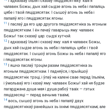
І адказваў Ільля і сказаў пяцідзясятніку: калі я
чалавек Божы, дык хай сыдзе агонь зь неба і папаліць
цябе і твой пяцідзясятак. І сышоў агонь зь неба і
папаліў яго і пяцідзясятак ягоны.
11
І паслаў да яго цар другога пяцідзясятніка зь ягоным
пяцідзясяткам. І ён пачаў гаварыць яму: чалавек
Божы! так сказаў цар: сыдзі хутчэй.
12
І адказваў Ільля і сказаў яму: калі я чалавек Божы,
дык хай сыдзе агонь зь неба і папаліць цябе і твой
пяцідзясятак. І сышоў агонь Божы зь неба і папаліў яго
і пяцідзясятак ягоны.
13
І яшчэ паслаў трэцім разам пяцідзясятніка зь
ягоным пяцідзясяткам. І падняўся, і прыйшоў
пяцідзясятнік трэці, і ўпаў на калені свае перад Ільлём,
і ўмольваў яго і казаў яму: чалавек Божы! хай ня будзе
пагарджана душа мая і душа рабоў тваіх — гэтых
пяцідзесяці — перад вачыма тваімі;
14
вось, сышоў агонь зь неба і папаліў двух
пяцідзясятнікаў ранейшых зь іхнімі пяцідзясяткамі; але