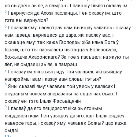
ня сыдзеш зь яе, а памрэш. І пайшоў Ільля і сказаў ім.
5
І вярнуліся да Ахозіі пасланцы. І ён сказаў ім: што
гэта вы вярнуліся?
6
І сказалі яму: насустрач нам выйшаў чалавек і сказаў
нам: ідзеце, вярнецеся да цара, які паслаў вас, і
скажэце яму: так кажа Гасподзь: хіба няма Бога ў
Ізраілі, што ты пасылаеш пытацца ў Вэльзэвула,
божышча Акаронскага? За тое з пасьцелі, на якую ты
лёг, ня сыдзеш зь яе, а памрэш.
7
І сказаў ім: які з выгляду той чалавек, які выйшаў
напярэймы вам і казаў вам словы гэтыя?
8
Яны сказалі яму: чалавек той увесь у валасах і
скураным поясам аперазаны па сьцёгнах сваіх. І
сказаў ён: гэта Ільля Фэсьвіцянін.
9
І паслаў да яго пяцідзясятніка зь ягоным
пяцідзясяткам. І ён узышоў да яго, калі Ільля сядзеў
наверсе гары, і сказаў яму: чалавек Божы? цар кажа:
сыдзі.
10