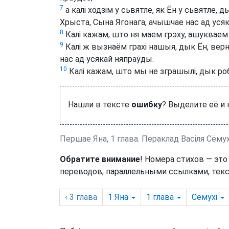
7
а калі ходзім у сьвятле, як Ён у сьвятле, 
Хрыста, Сына Ягонага, ачышчае нас ад усяк
8
Калі кажам, што ня маем грэху, ашукваем с
9
Калі ж вызнаём грахі нашыя, дык Ён, верн
нас ад усякай няпраўды.
10
Калі кажам, што мы не зграшылі, дык роб
Нашли в тексте
ошибку
? Выделите её и
Першае Яна, 1 глава. Пераклад Васіля Сёмух
Обратите внимание
! Номера стихов — это
переводов, параллельными ссылками, текс
‹ 3
глава
1 Яна
1
глава
Сёмухі