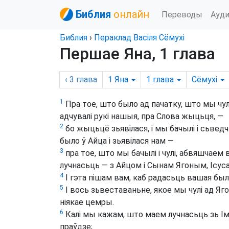
Библия
онлайн
Переводы
Ауд
Библия
›
Пераклад Васіля Сёмухі
Першае Яна, 1 глава
‹ 3
глава
1 Яна
1
глава
Сёмухі
1
Пра тое, што было ад пачатку, што мы чулі
адчувалі рукі нашыя, пра Слова жыцьця, —
2
бо жыцьцё зьявілася, і мы бачылі і сьвед
было ў Айца і зьявілася нам —
3
пра тое, што мы бачылі і чулі, абвяшчаем в
лучнасьць — з Айцом і Сынам Ягоным, Ісу
4
І гэта пішам вам, каб радасьць вашая был
5
І вось зьвеставаньне, якое мы чулі ад Яго
ніякае цемры.
6
Калі мы кажам, што маем лучнасьць зь Ім,
праўдзе;