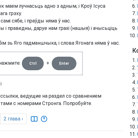
дык маем лучнасьць адно з адным, і Кроў Ісуса
ага грэху.
амі сябе, і праўды няма ў нас.
ы і праведны, даруе нам грахі (нашыя) і ачысьціць
ім зь Яго падманшчыка, і слова Ягонага няма ў нас.
К
 нажмите:
+
Ctrl
Enter
і
 ссылки, ведущие на раздел со сравнением
тами с номерами Стронга. Попробуйте.
2
глава
›