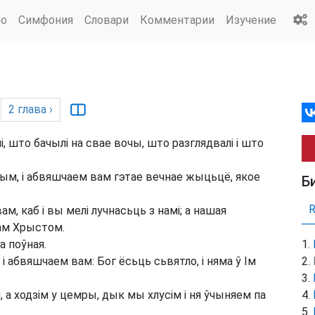
ио
Симфония
Словари
Комментарии
Изучение
2
глава
›
, што бачылі на свае вочы, што разглядвалі і што
чым, і абвяшчаем вам гэтае вечнае жыцьцё, якое
Б
ам, каб і вы мелі лучнасьць з намі; а нашая
сам Хрыстом.
а поўная.
 і абвяшчаем вам: Бог ёсьць сьвятло, і няма ў Ім
 а ходзім у цемры, дык мы хлусім і ня ўчыняем па