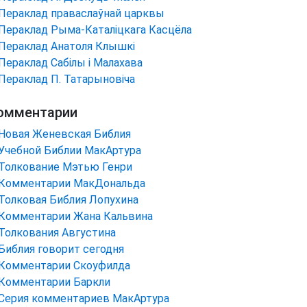
Пераклад праваслаўнай царквы
Пераклад Рыма-Каталіцкага Касцёла
Пераклад Анатоля Клышкi
Пераклад Сабілы і Малахава
Пераклад П. Татарыновіча
омментарии
Новая Женевская Библия
Учебной Библии МакАртура
Толкование Мэтью Генри
Комментарии МакДональда
Толковая Библия Лопухина
Комментарии Жана Кальвина
Толкования Августина
Библия говорит сегодня
Комментарии Скоуфилда
Комментарии Баркли
Серия комментариев МакАртура