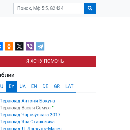
Я ХОЧУ ПОМОЧЬ
иблии
RU
BY
UA
EN
DE
GR
LAT
Пераклад Антонія Бокуна
●
Пераклад Васіля Сёмухі
Пераклад Чарняўскага 2017
Пераклад Яна Станкевіча
Пераклад Л. Дзекуць-Малея