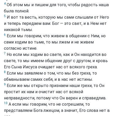
4
Об этом мы и пишем для того, чтобы радость наша
была полной.
5
И вот та весть, которую мы сами слышали от Него
и теперь передаем вам: Бог — это свет, и в Нем нет
никакой тьмы.
6
Если мы говорим, что живем в общении с Ним, но
сами ходим во тьме, то мы лжем и не живем
согласно истине.
7
Но если мы ходим во свете, как и Он находится во
свете, то мы имеем общение друг с другом, и кровь
Его Сына Иисуса очищает нас от всякого греха.
8
Если мы заявляем о том, что мы без греха, то
обманываем самих себя, и в нас нет истины.
9
Если же мы открыто признаем наши грехи, то Он
простит их нам и очистит нас от всякой
неправедности, потому что Он верен и справедлив.
10
A если мы говорим, что не согрешили, то
представляем Бога лжецом, а значит, Его слова нет в