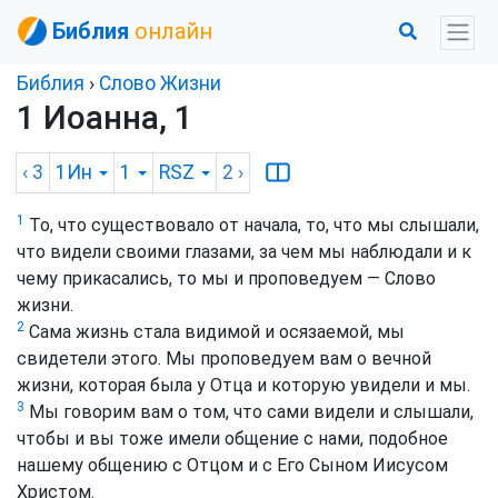
Библия
онлайн
Библия
›
Слово Жизни
1 Иоанна, 1
‹ 3
1Ин
1
RSZ
2
›
1
То, что существовало от начала, то, что мы слышали,
что видели своими глазами, за чем мы наблюдали и к
чему прикасались, то мы и проповедуем — Слово
жизни.
2
Сама жизнь стала видимой и осязаемой, мы
свидетели этого. Мы проповедуем вам о вечной
жизни, которая была у Отца и которую увидели и мы.
3
Мы говорим вам о том, что сами видели и слышали,
чтобы и вы тоже имели общение с нами, подобное
нашему общению с Отцом и с Его Сыном Иисусом
Христом.