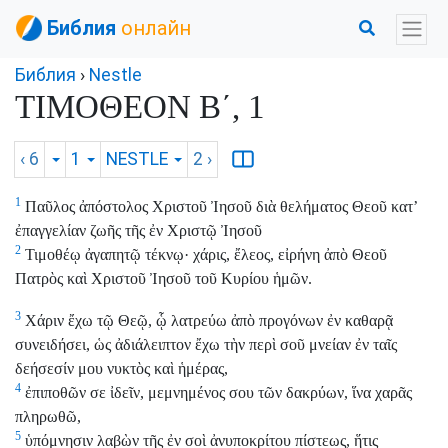
Библия
онлайн
Библия
›
Nestle
ΤΙΜΟΘΕΟΝ Β΄, 1
‹ 6
1
NESTLE
2
›
1
Παῦλος ἀπόστολος Χριστοῦ Ἰησοῦ διὰ θελήματος Θεοῦ κατ’
ἐπαγγελίαν ζωῆς τῆς ἐν Χριστῷ Ἰησοῦ
2
Τιμοθέῳ ἀγαπητῷ τέκνῳ· χάρις, ἔλεος, εἰρήνη ἀπὸ Θεοῦ
Πατρὸς καὶ Χριστοῦ Ἰησοῦ τοῦ Κυρίου ἡμῶν.
3
Χάριν ἔχω τῷ Θεῷ, ᾧ λατρεύω ἀπὸ προγόνων ἐν καθαρᾷ
συνειδήσει, ὡς ἀδιάλειπτον ἔχω τὴν περὶ σοῦ μνείαν ἐν ταῖς
δεήσεσίν μου νυκτὸς καὶ ἡμέρας,
4
ἐπιποθῶν σε ἰδεῖν, μεμνημένος σου τῶν δακρύων, ἵνα χαρᾶς
πληρωθῶ,
5
ὑπόμνησιν λαβὼν τῆς ἐν σοὶ ἀνυποκρίτου πίστεως, ἥτις