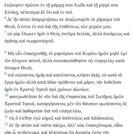
ἐνῴκησεν πρῶτον ἐν τῇ μάμμῃ σου Λωΐδι καὶ τῇ μητρί σου
Εὐνίκῃ, πέπεισμαι δὲ ὅτι καὶ ἐν σοί.
6
Δι’ ἣν αἰτίαν ἀναμιμνῄσκω σε ἀναζωπυρεῖν τὸ χάρισμα τοῦ
Θεοῦ, ὅ ἐστιν ἐν σοὶ διὰ τῆς ἐπιθέσεως τῶν χειρῶν μου.
7
οὐ γὰρ ἔδωκεν ἡμῖν ὁ Θεὸς πνεῦμα δειλίας, ἀλλὰ δυνάμεως καὶ
ἀγάπης καὶ σωφρονισμοῦ.
8
Μὴ οὖν ἐπαισχυνθῇς τὸ μαρτύριον τοῦ Κυρίου ἡμῶν μηδὲ ἐμὲ
τὸν δέσμιον αὐτοῦ, ἀλλὰ συνκακοπάθησον τῷ εὐαγγελίῳ κατὰ
δύναμιν Θεοῦ,
9
τοῦ σώσαντος ἡμᾶς καὶ καλέσαντος κλήσει ἁγίᾳ, οὐ κατὰ τὰ
ἔργα ἡμῶν ἀλλὰ κατὰ ἰδίαν πρόθεσιν καὶ χάριν, τὴν δοθεῖσαν
ἡμῖν ἐν Χριστῷ Ἰησοῦ πρὸ χρόνων αἰωνίων,
10
φανερωθεῖσαν δὲ νῦν διὰ τῆς ἐπιφανείας τοῦ Σωτῆρος ἡμῶν
Χριστοῦ Ἰησοῦ, καταργήσαντος μὲν τὸν θάνατον φωτίσαντος δὲ
ζωὴν καὶ ἀφθαρσίαν διὰ τοῦ εὐαγγελίου,
11
εἰς ὃ ἐτέθην ἐγὼ κήρυξ καὶ ἀπόστολος καὶ διδάσκαλος·
12
δι’ ἣν αἰτίαν καὶ ταῦτα πάσχω, ἀλλ’ οὐκ ἐπαισχύνομαι, οἶδα
γὰρ ᾧ πεπίστευκα, καὶ πέπεισμαι ὅτι δυνατός ἐστιν τὴν