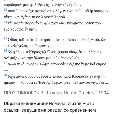
παραθήκην μου φυλάξαι εἰς ἐκείνην τὴν ἡμέραν.
13
ὑποτύπωσιν ἔχε ὑγιαινόντων λόγων ὧν παρ’ ἐμοῦ ἤκουσας ἐν
πίστει καὶ ἀγάπῃ τῇ ἐν Χριστῷ Ἰησοῦ·
14
τὴν καλὴν παραθήκην φύλαξον διὰ Πνεύματος Ἁγίου τοῦ
ἐνοικοῦντος ἐν ἡμῖν.
15
Οἶδας τοῦτο, ὅτι ἀπεστράφησάν με πάντες οἱ ἐν τῇ Ἀσίᾳ, ὧν
ἐστιν Φύγελος καὶ Ἑρμογένης.
16
δῴη ἔλεος ὁ Κύριος τῷ Ὀνησιφόρου οἴκῳ, ὅτι πολλάκις με
ἀνέψυξεν, καὶ τὴν ἅλυσίν μου οὐκ ἐπαισχύνθη,
17
ἀλλὰ γενόμενος ἐν Ῥώμῃ σπουδαίως ἐζήτησέν με καὶ εὗρεν·
—
18
δῴη αὐτῷ ὁ Κύριος εὑρεῖν ἔλεος παρὰ Κυρίου ἐν ἐκείνῃ τῇ
ἡμέρᾳ·— καὶ ὅσα ἐν Ἐφέσῳ διηκόνησεν, βέλτιον σὺ γινώσκεις.
ΠΡΟΣ ΤΙΜΟΘΕΟΝ Β΄, 1 глава. Nestle Greek NT 1904
Обратите внимание
! Номера стихов — это
ссылки, ведущие на раздел со сравнением