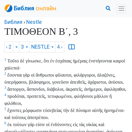
Библия
онлайн
Библия
›
Nestle
ΤΙΜΟΘΕΟΝ Β΄, 3
‹ 2
3
NESTLE
4
›
1
Τοῦτο δὲ γίνωσκε, ὅτι ἐν ἐσχάταις ἡμέραις ἐνστήσονται καιροὶ
χαλεποί·
2
ἔσονται γὰρ οἱ ἄνθρωποι φίλαυτοι, φιλάργυροι, ἀλαζόνες,
ὑπερήφανοι, βλάσφημοι, γονεῦσιν ἀπειθεῖς, ἀχάριστοι, ἀνόσιοι,
3
ἄστοργοι, ἄσπονδοι, διάβολοι, ἀκρατεῖς, ἀνήμεροι, ἀφιλάγαθοι,
4
προδόται, προπετεῖς, τετυφωμένοι, φιλήδονοι μᾶλλον ἢ
φιλόθεοι,
5
ἔχοντες μόρφωσιν εὐσεβείας τὴν δὲ δύναμιν αὐτῆς ἠρνημένοι·
καὶ τούτους ἀποτρέπου.
6
ἐκ τούτων γάρ εἰσιν οἱ ἐνδύνοντες εἰς τὰς οἰκίας καὶ
αἰχμαλωτίζοντες γυναικάρια σεσωρευμένα ἁμαρτίαις, ἀγόμενα