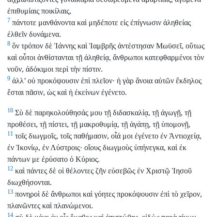
ἐπιθυμίαις ποικίλαις,
7
πάντοτε μανθάνοντα καὶ μηδέποτε εἰς ἐπίγνωσιν ἀληθείας
ἐλθεῖν δυνάμενα.
8
ὃν τρόπον δὲ Ἰάννης καὶ Ἰαμβρῆς ἀντέστησαν Μωϋσεῖ, οὕτως
καὶ οὗτοι ἀνθίστανται τῇ ἀληθείᾳ, ἄνθρωποι κατεφθαρμένοι τὸν
νοῦν, ἀδόκιμοι περὶ τὴν πίστιν.
9
ἀλλ’ οὐ προκόψουσιν ἐπὶ πλεῖον· ἡ γὰρ ἄνοια αὐτῶν ἔκδηλος
ἔσται πᾶσιν, ὡς καὶ ἡ ἐκείνων ἐγένετο.
10
Σὺ δὲ παρηκολούθησάς μου τῇ διδασκαλίᾳ, τῇ ἀγωγῇ, τῇ
προθέσει, τῇ πίστει, τῇ μακροθυμίᾳ, τῇ ἀγάπῃ, τῇ ὑπομονῇ,
11
τοῖς διωγμοῖς, τοῖς παθήμασιν, οἷά μοι ἐγένετο ἐν Ἀντιοχείᾳ,
ἐν Ἰκονίῳ, ἐν Λύστροις· οἵους διωγμοὺς ὑπήνεγκα, καὶ ἐκ
πάντων με ἐρύσατο ὁ Κύριος.
12
καὶ πάντες δὲ οἱ θέλοντες ζῆν εὐσεβῶς ἐν Χριστῷ Ἰησοῦ
διωχθήσονται.
13
πονηροὶ δὲ ἄνθρωποι καὶ γόητες προκόψουσιν ἐπὶ τὸ χεῖρον,
πλανῶντες καὶ πλανώμενοι.
14