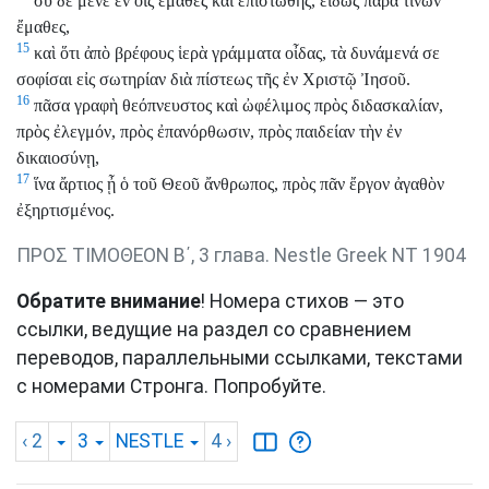
σὺ δὲ μένε ἐν οἷς ἔμαθες καὶ ἐπιστώθης, εἰδὼς παρὰ τίνων
ἔμαθες,
15
καὶ ὅτι ἀπὸ βρέφους ἱερὰ γράμματα οἶδας, τὰ δυνάμενά σε
σοφίσαι εἰς σωτηρίαν διὰ πίστεως τῆς ἐν Χριστῷ Ἰησοῦ.
16
πᾶσα γραφὴ θεόπνευστος καὶ ὠφέλιμος πρὸς διδασκαλίαν,
πρὸς ἐλεγμόν, πρὸς ἐπανόρθωσιν, πρὸς παιδείαν τὴν ἐν
δικαιοσύνῃ,
17
ἵνα ἄρτιος ᾖ ὁ τοῦ Θεοῦ ἄνθρωπος, πρὸς πᾶν ἔργον ἀγαθὸν
ἐξηρτισμένος.
ΠΡΟΣ ΤΙΜΟΘΕΟΝ Β΄, 3 глава. Nestle Greek NT 1904
Обратите внимание
! Номера стихов — это
ссылки, ведущие на раздел со сравнением
переводов, параллельными ссылками, текстами
с номерами Стронга. Попробуйте.
‹ 2
3
NESTLE
4
›