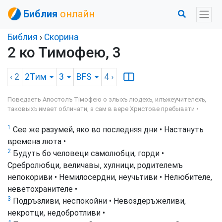
Библия
онлайн
Библия
›
Скорина
2 ко Тимофею, 3
‹ 2
2Тим
3
BFS
4
›
Поведаеть Апостолъ Тімофею о злыхъ людехъ, илъжеучителехъ,
таковыхъ имает обличати, а сам в вере Христове пребывати •
1
Сее же разумей, яко во последняя дни • Настануть
времена люта •
2
Будуть бо человеци самолюбци, горди •
Сребролюбци, величавы, хулници, родителемъ
непокориви • Немилосердни, неучьтиви • Нелюбителе,
неветохранителе •
3
Подръзливи, неспокойни • Невоздеръжеливи,
некротци, недобротливи •