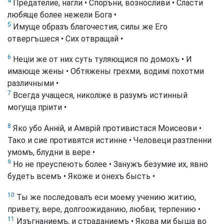
4
Предателие, нагли • Споръни, возносливи • Сласти
любяще более нежели Бога •
5
Имуще образъ благочестия, силы же Его
отвергъшеся • Сих отвращай •
6
Неціи же от них суть туляющися по домохъ • И
имающе жены • Обтяжены грехми, водимі похотми
различными •
7
Всегда учащеся, николіже в разумъ истинный
могуща пріити •
8
Яко убо Анній, и Амврій противистася Моисеови •
Тако и сие противятся истинне • Человеци разтленни
умомъ, блудни в вере •
9
Но не преуспеють более • Занужъ безумие их, явно
будеть всемъ • Якоже и онехъ бысть •
10
Ты же последовалъ еси моему учению житию,
привету, вере, долгоожиданию, любви, терпению •
11
Изъгнаниемъ, и страданиемъ • Якова ми быша во