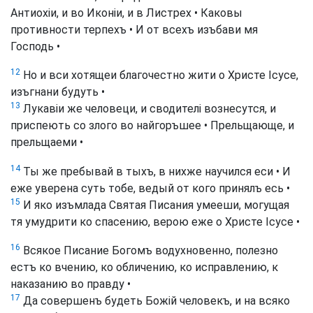
Антиохіи, и во Иконіи, и в Листрех • Каковы
противности терпехъ • И от всехъ изъбави мя
Господь •
12
Но и вси хотящеи благочестно жити о Христе Ісусе,
изъгнани будуть •
13
Лукавіи же человеци, и сводителі вознесутся, и
приспеють со злого во найгоръшее • Прельщающе, и
прельщаеми •
14
Ты же пребывай в тыхъ, в нихже научился еси • И
еже уверена суть тобе, ведый от кого принялъ есь •
15
И яко изъмлада Святая Писания умееши, могущая
тя умудрити ко спасению, верою еже о Христе Ісусе •
16
Всякое Писание Богомъ водухновенно, полезно
естъ ко вчению, ко обличению, ко исправлению, к
наказанию во правду •
17
Да совершенъ будеть Божій человекъ, и на всяко