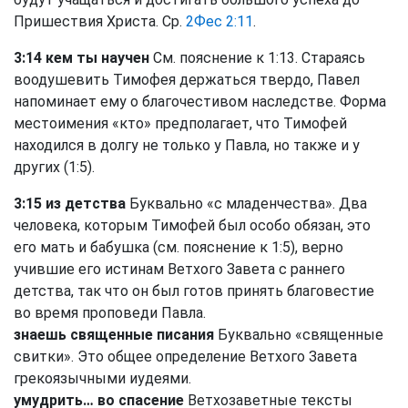
Пришествия Христа. Ср.
2Фес 2:11
.
3:14 кем ты научен
См. пояснение к 1:13. Стараясь
воодушевить Тимофея держаться твердо, Павел
напоминает ему о благочестивом наследстве. Форма
местоимения «кто» предполагает, что Тимофей
находился в долгу не только у Павла, но также и у
других (1:5).
3:15 из детства
Буквально «с младенчества». Два
человека, которым Тимофей был особо обязан, это
его мать и бабушка (см. пояснение к 1:5), верно
учившие его истинам Ветхого Завета с раннего
детства, так что он был готов принять благовестие
во время проповеди Павла.
знаешь священные писания
Буквально «священные
свитки». Это общее определение Ветхого Завета
грекоязычными иудеями.
умудрить… во спасение
Ветхозаветные тексты