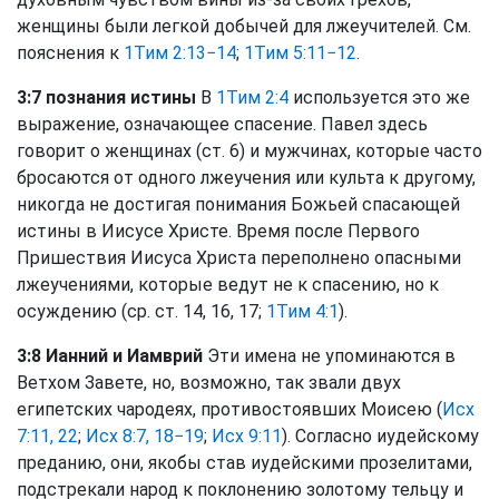
женщины были легкой добычей для лжеучителей. См.
пояснения к
1Тим 2:13−14
;
1Тим 5:11−12
.
3:7 познания истины
В
1Тим 2:4
используется это же
выражение, означающее спасение. Павел здесь
говорит о женщинах (ст. 6) и мужчинах, которые часто
бросаются от одного лжеучения или культа к другому,
никогда не достигая понимания Божьей спасающей
истины в Иисусе Христе. Время после Первого
Пришествия Иисуса Христа переполнено опасными
лжеучениями, которые ведут не к спасению, но к
осуждению (ср. ст. 14, 16, 17;
1Тим 4:1
).
3:8 Ианний и Иамврий
Эти имена не упоминаются в
Ветхом Завете, но, возможно, так звали двух
египетских чародеях, противостоявших Моисею (
Исх
7:11, 22
;
Исх 8:7, 18−19
;
Исх 9:11
). Согласно иудейскому
преданию, они, якобы став иудейскими прозелитами,
подстрекали народ к поклонению золотому тельцу и