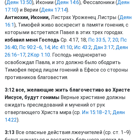
(
Деян 13:50
), Иконии (
Деян 14:6
), Фессалоники (
Деян
17:10
) и Верии (
Деян 17:14
).
Антиохии, Иконии,
Листрах Уроженец Листры (
Деян
16:1
), Тимофей живо воскресит в памяти гонения, с
которыми встретился Павел в этих трех городах.
избавил меня Господь
Ср. 4:17, 18;
Пс 33:5, 7, 20
;
Пс
36:40
;
Пс 90:2−6, 14
;
Ис 41:10
;
Ис 43:2
;
Дан 3:17
;
Деян
26:16−17
;
2Кор 1:10
. Господь неоднократно
освобождал Павла, и это должно было ободрить
Тимофея перед лицом гонений в Ефесе со стороны
противников благовестия.
3:12 все, желающие жить благочестиво во Христе
Иисусе, будут гонимы
Верные христиане должны
ожидать преследований и мучений от рук
отвергающего Христа мира (ср.
Ин 15:18−21
;
Деян
14:22
).
3:13
Все опасные действия лжеучителей (ср. ст. 1−9)
будут учащаться и достигать большого успеха до