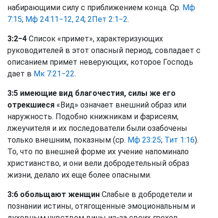
набирающими силу с приближением конца. Ср.
Мф
7:15
;
Мф 24:11−12, 24
;
2Пет 2:1−2
.
3:2−4
Список «примет», характеризующих
руководителей в этот опасный период, совпадает с
описанием примет неверующих, которое Господь
дает в
Мк 7:21−22
.
3:5 имеющие вид благочестия, силы же его
отрекшиеся
«Вид» означает внешний образ или
наружность. Подобно книжникам и фарисеям,
лжеучителя и их последователи были озабочены
только внешним, показным (ср.
Мф 23:25
;
Тит 1:16
).
То, что по внешней форме их учение напоминало
христианство, и они вели добродетельный образ
жизни, делало их еще более опасными.
3:6 обольщают женщин
Слабые в добродетели и
познании истины, отягощенные эмоциональным и
духовным чувством вины из-за своих грехов,