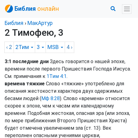
Библия
онлайн
Библия
›
МакАртур
2 Тимофею, 3
‹ 2
2Тим
3
MSB
4
›
3:1 последние дни
Здесь говорится о нашей эпохе,
времени после первого Пришествия Господа Иисуса.
См. примечания к
1Тим 4:1
.
времена тяжкие
Слово «тяжкие» употреблено для
описания жестокости характера двух одержимых
бесами людей (
Мф 8:28
). Слово «времена» относится
скорее к эпохе, чем к часам или календарному
времени. Подобная жестокая, опасная эра (или эпоха,
по мере приближения Второго Пришествия Христа)
будет отмечена увеличением зла (ст. 13). Век
переполнен опасными учениями церкви,