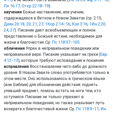
Лк 16:17
;
Откр 22:18−19
).
научения
Божье наставление, или учение,
содержащееся в Ветхом и Новом Заветах (ср. 2:15;
Деян 20:18, 20, 21, 27
;
1Кор 2:14−16
;
Кол 3:16
;
1Ин 2:20,
24, 27
). Писание дает всеобъемлющее и полное
представление о Божьей истине, необходимое для
жизни и благочестия. Ср.
Пс 118:97−105
.
обличения
Упрек в неправильном поведении или
неправильной вере. Писание указывает на грехи (
Евр
4:12−13
), которые требуют исповедания и покаяния.
исправления
Восстановление чего-либо до должного
уровня. В Новом Завете слово употребляется только в
этом месте. Оно использовалось в греческом языке
(вне Библии) для обозначения действия: поднять
упавший предмет, помочь встать на ноги тем, кто
оступился. Писание не только упрекает в
неправильном поведении, но также указывает путь
возврата к благочестивой жизни. Ср.
Пс 118:9−11
;
Ин