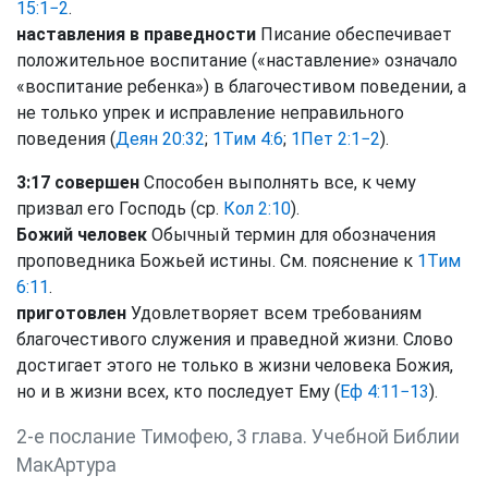
15:1−2
.
наставления в праведности
Писание обеспечивает
положительное воспитание («наставление» означало
«воспитание ребенка») в благочестивом поведении, а
не только упрек и исправление неправильного
поведения (
Деян 20:32
;
1Тим 4:6
;
1Пет 2:1−2
).
3:17 совершен
Способен выполнять все, к чему
призвал его Господь (ср.
Кол 2:10
).
Божий человек
Обычный термин для обозначения
проповедника Божьей истины. См. пояснение к
1Тим
6:11
.
приготовлен
Удовлетворяет всем требованиям
благочестивого служения и праведной жизни. Слово
достигает этого не только в жизни человека Божия,
но и в жизни всех, кто последует Ему (
Еф 4:11−13
).
2-е послание Тимофею, 3 глава. Учебной Библии
МакАртура