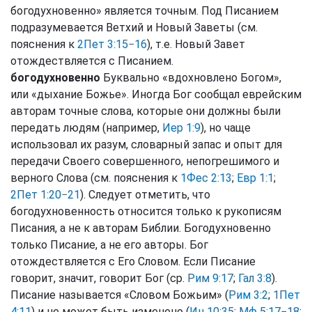
богодухновенно» является точным. Под Писанием
подразумевается Ветхий и Новый Заветы (см.
пояснения к
2Пет 3:15−16
), т.е. Новый Завет
отождествляется с Писанием.
богодухновенно
Буквально «вдохновлено Богом»,
или «дыхание Божье». Иногда Бог сообщал еврейским
авторам точные слова, которые они должны были
передать людям (например,
Иер 1:9
), но чаще
использовал их разум, словарный запас и опыт для
передачи Своего совершенного, непогрешимого и
верного Слова (см. пояснения к
1Фес 2:13
;
Евр 1:1
;
2Пет 1:20−21
). Следует отметить, что
богодухновенность относится только к рукописям
Писания, а не к авторам Библии. Богодухновенно
только Писание, а не его авторы. Бог
отождествляется с Его Словом. Если Писание
говорит, значит, говорит Бог (ср.
Рим 9:17
;
Гал 3:8
).
Писание называется «Словом Божьим» (
Рим 3:2
;
1Пет
4:11
) и не может быть изменено (
Ин 10:35
;
Мф 5:17−18
;