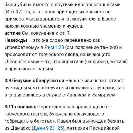
были убиты вместе с другими идолопоклонниками
(Исх 32). То, что Павел приводит их в качестве
примера, указывавшего, что лжеучителя в Ефесе
являли ложные знамения и чудеса.
истине
См. пояснение к ст. 7.
Невежды
— это же слово переведено как
«превратному» в
Рим 1:28
(см. пояснение там же) и
происходит от греческого слова, означающего
«бесполезный» — то, что испытали (например, металл)
и признали негодным.
3:9 безумие обнаружится
Раньше или позже станет
очевидным, что лжеучителя оказались глупцами, как
это выяснилось в случае с Ианнием и Иамврием.
3:11 гонениях
Переведено как производное от
греческого глагола, буквально означающего
«обращать в бегство». Павел был вынужден бежать
из Дамаска (
Деян 9:23−25
), Антиохии Писидийской