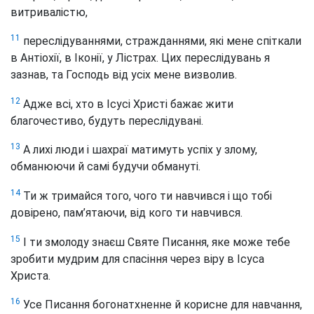
витривалістю,
11
переслідуваннями, стражданнями, які мене спіткали
в Антіохії, в Іконії, у Лістрах. Цих переслідувань я
зазнав, та Господь від усіх мене визволив.
12
Адже всі, хто в Ісусі Христі бажає жити
благочестиво, будуть переслідувані.
13
А лихі люди і шахраї матимуть успіх у злому,
обманюючи й самі будучи обмануті.
14
Ти ж тримайся того, чого ти навчився і що тобі
довірено, пам’ятаючи, від кого ти навчився.
15
І ти змолоду знаєш Святе Писання, яке може тебе
зробити мудрим для спасіння через віру в Ісуса
Христа.
16
Усе Писання богонатхненне й корисне для навчання,