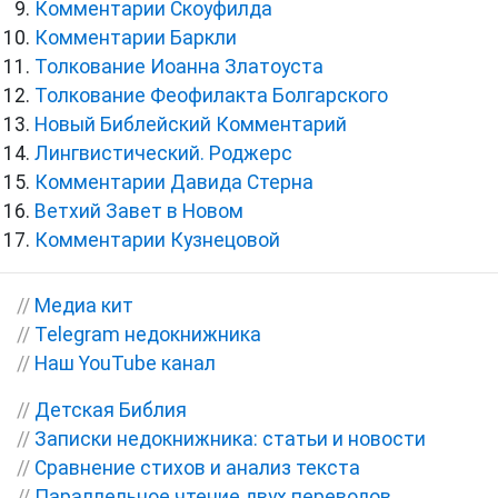
Комментарии Скоуфилда
Комментарии Баркли
Толкование Иоанна Златоуста
Толкование Феофилакта Болгарского
Новый Библейский Комментарий
Лингвистический. Роджерс
Комментарии Давида Стерна
Ветхий Завет в Новом
Комментарии Кузнецовой
//
Медиа кит
//
Telegram недокнижника
//
Наш YouTube канал
//
Детская Библия
//
Записки недокнижника: статьи и новости
//
Сравнение стихов и анализ текста
//
Параллельное чтение двух переводов