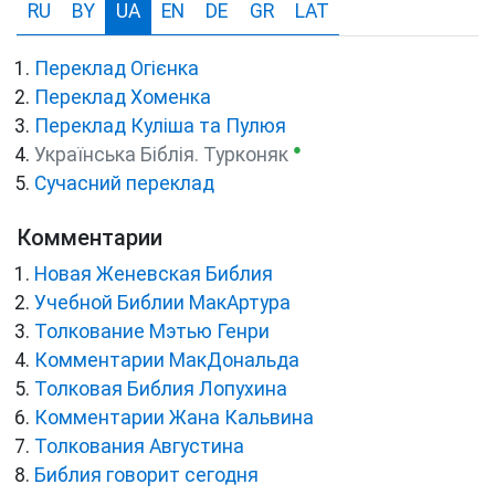
RU
BY
UA
EN
DE
GR
LAT
Переклад Огієнка
Переклад Хоменка
Переклад Куліша та Пулюя
●
Українська Біблія. Турконяк
Сучасний переклад
Комментарии
Новая Женевская Библия
Учебной Библии МакАртура
Толкование Мэтью Генри
Комментарии МакДональда
Толковая Библия Лопухина
Комментарии Жана Кальвина
Толкования Августина
Библия говорит сегодня