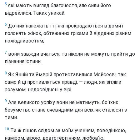
5
які мають вигляд благочестя, але сили його
відреклися. Таких уникай.
6
До них належать і ті, які прокрадаються в доми і
полонять жінок, обтяжених гріхами й відданих різним
пожадливостям;
7
вони завжди вчаться, та ніколи не можуть прийти до
пізнання істини.
8
Як Янній та Ямврій протиставилися Мойсеєві, так
само й ці противляться правді, — люди, які зітліли
розумом, недосвідчені у вірі.
9
Але великого успіху вони не матимуть, бо їхнє
безумство стане очевидним для всіх, як сталося і з
тими.
10
Ти ж пішов слідом за моїм ученням, поведінкою,
наміром, вірою, довготерпінням, любов’ю,