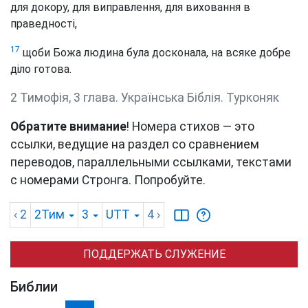
для докору, для виправлення, для виховання в
праведності,
17
щоби Божа людина була досконала, на всяке добре
діло готова.
2 Тимофія, 3 глава. Українська Біблія. Турконяк
Обратите внимание
! Номера стихов — это
ссылки, ведущие на раздел со сравнением
переводов, параллельными ссылками, текстами
с номерами Стронга. Попробуйте.
‹ 2
2Тим
3
UTT
4
›
ПОДДЕРЖАТЬ СЛУЖЕНИЕ
Библии