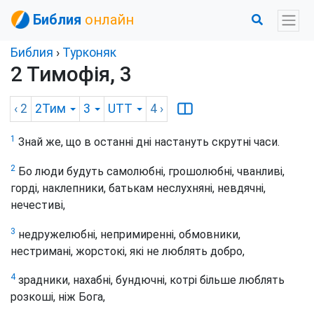
Библия
онлайн
Библия
›
Турконяк
2 Тимофія, 3
‹ 2
2Тим
3
UTT
4
›
1
Знай же, що в останні дні настануть скрутні часи.
2
Бо люди будуть самолюбні, грошолюбні, чванливі,
горді, наклепники, батькам неслухняні, невдячні,
нечестиві,
3
недружелюбні, непримиренні, обмовники,
нестримані, жорстокі, які не люблять добро,
4
зрадники, нахабні, бундючні, котрі більше люблять
розкоші, ніж Бога,