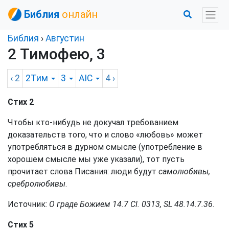
Библия
онлайн
Библия
›
Августин
2 Тимофею, 3
‹ 2
2Тим
3
AIC
4
›
Стих 2
Чтобы кто-нибудь не докучал требованием
доказательств того, что и слово «любовь» может
употребляться в дурном смысле (употребление в
хорошем смысле мы уже указали), тот пусть
прочитает слова Писания: люди будут
самолюбивы,
сребролюбивы
.
Источник:
О граде Божием 14.7 Cl. 0313, SL 48.14.7.36
.
Стих 5