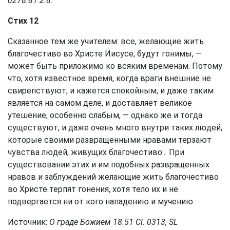
0278.81.2.8
.
Стих 12
Сказанное тем же учителем: все, желающие жить
благочестиво во Христе Иисусе, будут гонимы, —
может быть приложимо ко всяким временам. Потому
что, хотя известное время, когда враги внешние не
свирепствуют, и кажется спокойным, и даже таким
является на самом деле, и доставляет великое
утешение, особенно слабым, — однако же и тогда
существуют, и даже очень много внутри таких людей,
которые своими развращенными нравами терзают
чувства людей, живущих благочестиво... При
существовании этих и им подобных развращенных
нравов и заблуждений желающие жить благочестиво
во Христе терпят гонения, хотя тело их и не
подвергается ни от кого нападению и мучению.
Источник:
О граде Божием 18.51 Сl. 0313, SL