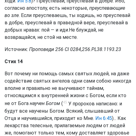
ходи.
Ин 5:8
)? Преуспевай, преуспевай в добре. Ибо,
согласно апостолу, есть некоторые,
преуспевающие
во зле
. Если преуспеваешь, ты ходишь, но преуспевай
в добре, преуспевай в праведной вере, преуспевай в
добрых нравах: пой — и иди.Не блуждай, не
возвращайся, не стой на месте.
Источник:
Проповеди 256 Cl 0284,256.PL38.1193.23
Стих 14
Вот почему ни помощь самых святых людей, на даже
содействие святых ангелов одни сами собою никогда
вполне и правильно не выучивают тайнам,
относящимся к внутренней жизни с Богом, если кто
45
не от Бога
научен Богом
(
У пророков написано: и
будут все научены Богом. Всякий, слышавший от
Отца и научившийся, приходит ко Мне.
Ин 6:45
)... Как
лекарства телесные, прилагаемые людям от людей
же, помогают только тем, кому доставляет здоровье