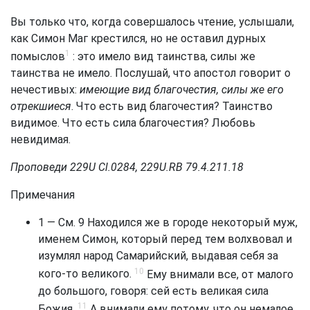
Вы только что, когда совершалось чтение, услышали,
как Симон Маг крестился, но не оставил дурных
1
помыслов
: это имело вид таинства, силы же
таинства не имело. Послушай, что апостол говорит о
нечестивых:
имеющие вид благочестия, силы же его
отрекшиеся
. Что есть вид благочестия? Таинство
видимое. Что есть сила благочестия? Любовь
невидимая.
Проповеди 229U Cl.0284, 229U.RB 79.4.211.18
Примечания
1 — См.
9 Находился же в городе некоторый муж,
именем Симон, который перед тем волхвовал и
изумлял народ Самарийский, выдавая себя за
10
кого-то великого.
Ему внимали все, от малого
до большого, говоря: сей есть великая сила
11
Божия.
А внимали ему потому, что он немалое