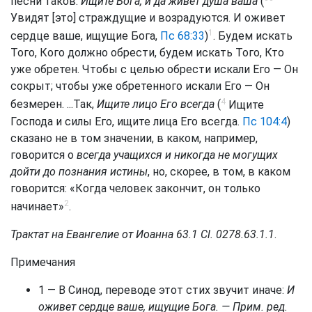
песни таков:
Ищите Бога, и да живет душа ваша
(
Увидят [это] страждущие и возрадуются. И оживет
1
сердце ваше, ищущие Бога,
Пс 68:33
)
. Будем искать
Того, Кого должно обрести, будем искать Того, Кто
уже обретен. Чтобы с целью обрести искали Его — Он
сокрыт; чтобы уже обретенного искали Его — Он
4
безмерен. ...Так,
Ищите лицо Его всегда
(
Ищите
Господа и силы Его, ищите лица Его всегда.
Пс 104:4
)
сказано не в том значении, в каком, например,
говорится о
всегда учащихся и никогда не могущих
дойти до познания истины
, но, скорее, в том, в каком
говорится: «Когда человек закончит, он только
2
начинает»
.
Трактат на Евангелие от Иоанна 63.1 Сl. 0278.63.1.1
.
Примечания
1 — В Синод, переводе этот стих звучит иначе:
И
оживет сердце ваше, ищущие Бога. — Прим. ред.