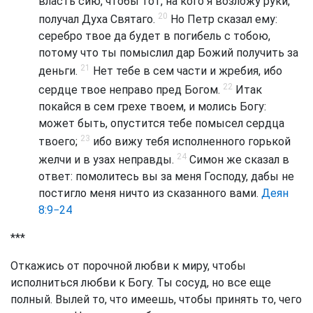
власть сию, чтобы тот, на кого я возложу руки,
20
получал Духа Святаго.
Но Петр сказал ему:
серебро твое да будет в погибель с тобою,
потому что ты помыслил дар Божий получить за
21
деньги.
Нет тебе в сем части и жребия, ибо
22
сердце твое неправо пред Богом.
Итак
покайся в сем грехе твоем, и молись Богу:
может быть, опустится тебе помысел сердца
23
твоего;
ибо вижу тебя исполненного горькой
24
желчи и в узах неправды.
Симон же сказал в
ответ: помолитесь вы за меня Господу, дабы не
постигло меня ничто из сказанного вами.
Деян
8:9−24
***
Откажись от порочной любви к миру, чтобы
исполниться любви к Богу. Ты сосуд, но все еще
полный. Вылей то, что имеешь, чтобы принять то, чего