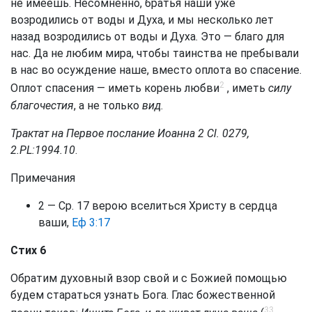
не имеешь. Несомненно, братья наши уже
возродились от воды и Духа, и мы несколько лет
назад возродились от воды и Духа. Это — благо для
нас. Да не любим мира, чтобы таинства не пребывали
в нас во осуждение наше, вместо оплота во спасение.
2
Оплот спасения — иметь корень любви
, иметь
силу
благочестия
, а не только
вид
.
Трактат на Первое послание Иоанна 2 Сl. 0279,
2.PL:1994.10
.
Примечания
2 — Ср.
17 верою вселиться Христу в сердца
ваши,
Еф 3:17
Стих 6
Обратим духовный взор свой и с Божией помощью
будем стараться узнать Бога. Глас божественной
33