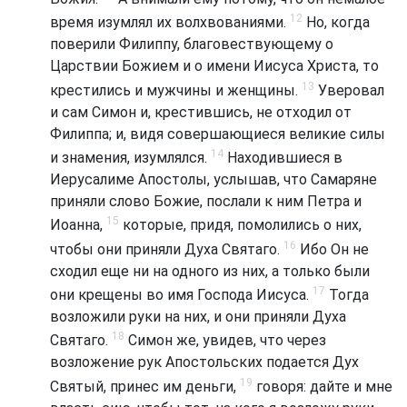
12
время изумлял их волхвованиями.
Но, когда
поверили Филиппу, благовествующему о
Царствии Божием и о имени Иисуса Христа, то
13
крестились и мужчины и женщины.
Уверовал
и сам Симон и, крестившись, не отходил от
Филиппа; и, видя совершающиеся великие силы
14
и знамения, изумлялся.
Находившиеся в
Иерусалиме Апостолы, услышав, что Самаряне
приняли слово Божие, послали к ним Петра и
15
Иоанна,
которые, придя, помолились о них,
16
чтобы они приняли Духа Святаго.
Ибо Он не
сходил еще ни на одного из них, а только были
17
они крещены во имя Господа Иисуса.
Тогда
возложили руки на них, и они приняли Духа
18
Святаго.
Симон же, увидев, что через
возложение рук Апостольских подается Дух
19
Святый, принес им деньги,
говоря: дайте и мне