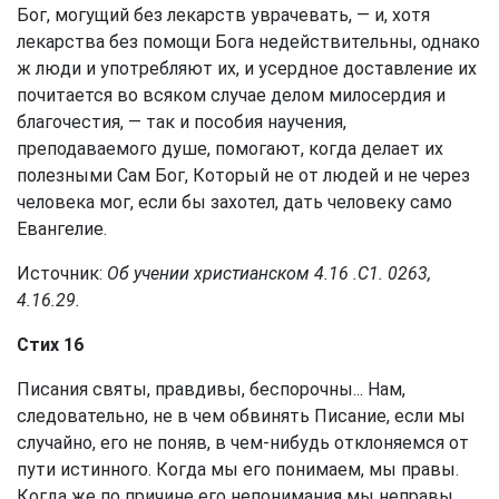
Бог, могущий без лекарств уврачевать, — и, хотя
лекарства без помощи Бога недействительны, однако
ж люди и употребляют их, и усердное доставление их
почитается во всяком случае делом милосердия и
благочестия, — так и пособия научения,
преподаваемого душе, помогают, когда делает их
полезными Сам Бог, Который не от людей и не через
человека мог, если бы захотел, дать человеку само
Евангелие.
Источник:
Об учении христианском 4.16 .С1. 0263,
4.16.29.
Стих 16
Писания святы, правдивы, беспорочны... Нам,
следовательно, не в чем обвинять Писание, если мы
случайно, его не поняв, в чем-нибудь отклоняемся от
пути истинного. Когда мы его понимаем, мы правы.
Когда же по причине его непонимания мы неправы,