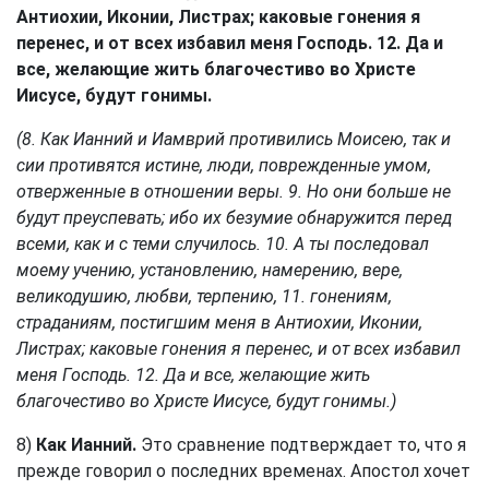
Антиохии, Иконии, Листрах; каковые гонения я
перенес, и от всех избавил меня Господь. 12. Да и
все, желающие жить благочестиво во Христе
Иисусе, будут гонимы.
(8. Как Ианний и Иамврий противились Моисею, так и
сии противятся истине, люди, поврежденные умом,
отверженные в отношении веры. 9. Но они больше не
будут преуспевать; ибо их безумие обнаружится перед
всеми, как и с теми случилось. 10. А ты последовал
моему учению, установлению, намерению, вере,
великодушию, любви, терпению, 11. гонениям,
страданиям, постигшим меня в Антиохии, Иконии,
Листрах; каковые гонения я перенес, и от всех избавил
меня Господь. 12. Да и все, желающие жить
благочестиво во Христе Иисусе, будут гонимы.)
8)
Как Ианний.
Это сравнение подтверждает то, что я
прежде говорил о последних временах. Апостол хочет