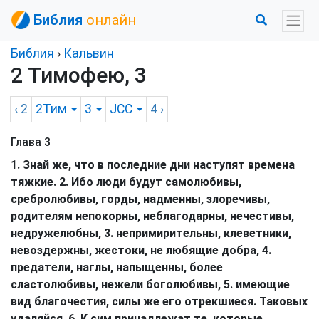
Библия
онлайн
Библия
›
Кальвин
2 Тимофею, 3
‹ 2
2Тим
3
JCC
4
›
Глава 3
1. Знай же, что в последние дни наступят времена
тяжкие. 2. Ибо люди будут самолюбивы,
сребролюбивы, горды, надменны, злоречивы,
родителям непокорны, неблагодарны, нечестивы,
недружелюбны, 3. непримирительны, клеветники,
невоздержны, жестоки, не любящие добра, 4.
предатели, наглы, напыщенны, более
сластолюбивы, нежели боголюбивы, 5. имеющие
вид благочестия, силы же его отрекшиеся. Таковых
удаляйся. 6. К сим принадлежат те, которые