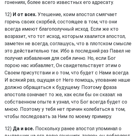
гонениях, более всего известных его адресату.
12)
И от всех.
Утешение, коим апостол смягчает
горечь своих скорбей, состоящее в том, что они
всегда имеют благополучный исход. Если же кто
возразит, что тот исход, которым хвалится апостол,
заметен не всегда, соглашусь, что в плотском смысле
это действительно так. Ибо в последний раз Павел не
получил избавления для себя лично. Но, если Бог
порою нас избавляет, Он свидетельствует этим о
Своем присутствии и о том, что будет с Нами всегда.
И всякий раз, ощущая от Него помощь, упование наше
должно обращаться к будущему. Поэтому фраза
апостола означает то же, как если бы он сказал: на
собственном опыте я узнал, что Бог всегда будет со
мною. Поэтому у тебя нет причин колебаться в том,
чтобы последовать за Ним по моему примеру.
12)
Да и все.
Поскольку ранее апостол упоминал о
выпавших на его долю гонениях, теперь он добавляет,