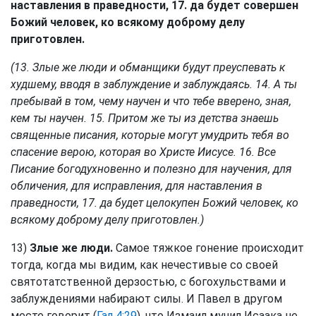
наставления в праведности, 17. да будет совершен
Божий человек, ко всякому доброму делу
приготовлен.
(13. Злые же люди и обманщики будут преуспевать к
худшему, вводя в заблуждение и заблуждаясь. 14. А ты
пребывай в том, чему научен и что тебе вверено, зная,
кем ты научен. 15. Притом же ты из детства знаешь
священные писания, которые могут умудрить тебя во
спасение верою, которая во Христе Иисусе. 16. Все
Писание богодухновенно и полезно для научения, для
обличения, для исправления, для наставления в
праведности, 17. да будет целокупен Божий человек, ко
всякому доброму делу приготовлен.)
13)
Злые же люди.
Самое тяжкое гонение происходит
тогда, когда мы видим, как нечестивые со своей
святотатственной дерзостью, с богохульствами и
заблуждениями набирают силы. И Павел в другом
месте говорит (
Гал 4:29
), что Измаил мучил Исаака не