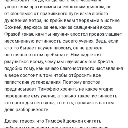
упорством противимся всем козням дьявола, не
отклоняемся от правильного пути из-за любого
дуновения ветра, но пребываем твердыми в истине
Божией, держась за нее, как за священный якорь.
Фразой «зная, кем ты научен» апостол провозглашает
несомненную истинность своего учения. Ведь, если
кто-то бывает научен плохому, он не должен
постоянно в этом пребывать. Нам надлежит
разучиться всему, чему мы научились вне Христа,
подобно тому, как начало благочестивого наставления
в вере состоит в том, чтобы отбросить все
папистские установления. Поэтому апостол
предписывает Тимофею хранить не какое угодно
переданное ему учение, а только такое, истинность
которого для него ясна, то есть, проявлять в этом
деле разборчивость.
Далее, говоря, что Тимофей должен считать
небесным речением все, чему от него научился,