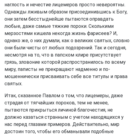
наглость и нечестие лицемеров просто невероятны.
Однажды лживым образом присоединившись к Богу,
они затем бесстыднейше пытаются оправдать
любые, даже самые тяжкие пороки. Сколькими
мерзостями кишела некогда жизнь фарисеев? И,
однако же, о них думали, как о великих святых, словно
они были чисты от любых подозрений. Так и сегодня,
несмотря на то, что в папском клире присутствует
грязь, зловоние которой распространилось по всему
миру, паписты не прекращают надменно и по-
мошеннически присваивать себе все титулы и права
святых.
Итак, сказанное Павлом о том, что лицемеры, даже
страдая от тягчайших пороков, тем не менее,
пытаются прикрыться личиной благочестия, не
должно казаться странным с учетом находящихся у
нас перед глазами примеров. Действительно, мир
достоин того, чтобы его обманывали подобные