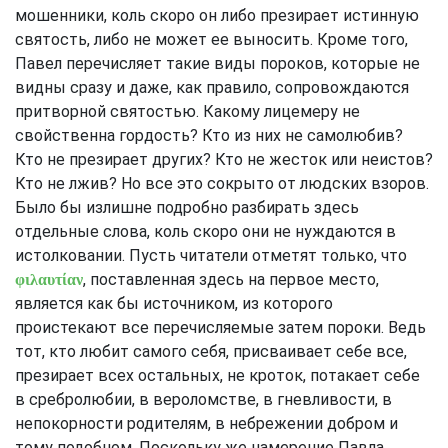
мошенники, коль скоро он либо презирает истинную
святость, либо не может ее выносить. Кроме того,
Павел перечисляет такие виды пороков, которые не
видны сразу и даже, как правило, сопровождаются
притворной святостью. Какому лицемеру не
свойственна гордость? Кто из них не самолюбив?
Кто не презирает других? Кто не жесток или неистов?
Кто не лжив? Но все это сокрыто от людских взоров.
Было бы излишне подробно разбирать здесь
отдельные слова, коль скоро они не нуждаются в
истолковании. Пусть читатели отметят только, что
, поставленная здесь на первое место,
φιλαυτίαν
является как бы источником, из которого
проистекают все перечисляемые затем пороки. Ведь
тот, кто любит самого себя, присваивает себе все,
презирает всех остальных, не кроток, потакает себе
в сребролюбии, в вероломстве, в гневливости, в
непокорности родителям, в небрежении добром и
тому подобном. Поскольку же намерение Павла