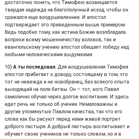
достаточно понять, что Тимофею возвещается
твердая надежда на благополучный исход, чтобы он
сражался еще воодушевленнее. И апостол
подтверждает это приведенным выше примером.
Ведь подобно тому, как истина Божие возобладала
вопреки всему мошенничеству волхвов, так и
евангельскому учению апостол обещает победу над
любыми человеческими выдумками.
10)
А ты последовал.
Для воодушевления Тимофея
апостол прибегает к доводу, состоящему в том, что
тот не невежда и не новобранец, без всякого опыта
выходящий на поле битвы. Он — тот, кого Павел
самолично обучал через долгое воспитание. И здесь
идет речь не только об учении. Немаловажны и
другие упомянутые Павлом качества, так что его
слова как бы рисуют перед нами живой портрет
доброго пастыря. А добрый пастырь воспитывает и
обучает своих учеников не только словом, но и в