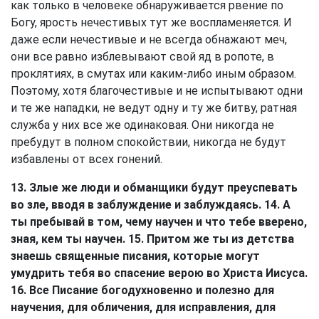
как только в человеке обнаруживается рвение по
Богу, ярость нечестивых тут же воспламеняется. И
даже если нечестивые и не всегда обнажают меч,
они все равно изблевывают свой яд в ропоте, в
проклятиях, в смутах или каким-либо иным образом.
Поэтому, хотя благочестивые и не испытывают одни
и те же нападки, не ведут одну и ту же битву, ратная
служба у них все же одинаковая. Они никогда не
пребудут в полном спокойствии, никогда не будут
избавлены от всех гонений.
13. Злые же люди и обманщики будут преуспевать
во зле, вводя в заблуждение и заблуждаясь. 14. А
ты пребывай в том, чему научен и что тебе вверено,
зная, кем ты научен. 15. Притом же ты из детства
знаешь священные писания, которые могут
умудрить тебя во спасение верою во Христа Иисуса.
16. Все Писание богодухновенно и полезно для
научения, для обличения, для исправления, для