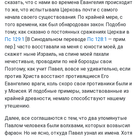
сказать, что с нами во времена Евангелия происходит
то же, что испытывала Церковь почти с самого
начала своего существования. По крайней мере, с
того времени, как был обнародован закон. Подобно
тому, как сказано о постоянных сражениях Церкви в
Пс 129:1
[В Синодальном переводе
Пс 128:1
— прим.
пер.]: часто восставали на меня с юности моей, да
скажет ныне Израиль, на спине моей пахали
нечестивые, проводили по ней борозды свои.
Поэтому, как учит Павел, вовсе не удивительно, если
против Христа восстают противящиеся Его
Евангелию враги, коль скоро свои противники были и
у Моисея. И подобные примеры, заимствованные из
крайней древности, немало способствуют нашему
утешению.
Далее, все соглашаются с тем, что два упомянутые
Павлом человека были волхвами, которых возвысил
фараон. Но не ясно, откуда Павел узнал их имена. Хотя