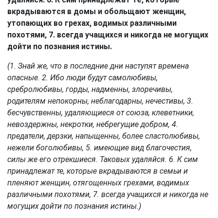
вкрадываются в домы и обольщают женщин,
утопающих во грехах, водимых различными
похотями, 7. всегда учащихся и никогда не могущих
дойти по познания истины.
(1. Знай же, что в последние дни наступят времена
опасные. 2. Ибо люди будут самолюбивы,
сребролюбивы, горды, надменны, злоречивы,
родителям непокорны, неблагодарны, нечестивы, 3.
бесчувственны, удаляющиеся от союза, клеветники,
невоздержны, некротки, небрегущие добром, 4.
предатели, дерзки, напыщенны, более сластолюбивы,
нежели боголюбивы, 5. имеющие вид благочестия,
силы же его отрекшиеся. Таковых удаляйся. 6. К сим
принадлежат те, которые вкрадываются в семьи и
пленяют женщин, отягощенных грехами, водимых
различными похотями, 7. всегда учащихся и никогда не
могущих дойти по познания истины.)