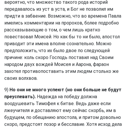
вероятно, что множество такого рода историй
передавалось из уст в уста, и Бог не позволил им
придти в забвение. Возможно, что во времена Павла
имелись комментарии на пророков, более подробно
рассказывающие о том, о чем лишь кратко
повествовал Моисей. Но как бы то ни было, апостол
приводит эти имена вполне сознательно. Можно
предположить, что их было двое по следующей
причине: коль скоро Господь поставил над Своим
народом двух вождей Моисея и Аарона, фараон
захотел противопоставить этим людям столько же
своих волхвов.
9)
Но они не много успеют (но они больше не будут
преуспевать).
Надежда на победу должна
воодушевить Тимофея к битве. Ведь даже если
лжеучителя и доставляют ему сейчас скорбь, им в
будущем, по обещанию апостола, и притом довольно
скоро, предстоят позор и бесславие. Хотя исход дела