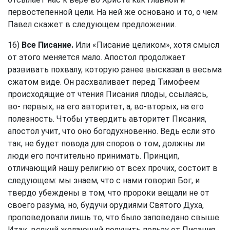
первостепенной цели. На ней же основано и то, о чем
Павел скажет в следующем предложении.
16)
Все Писание.
Или «Писание целиком», хотя смысл
от этого меняется мало. Апостол продолжает
развивать похвалу, которую ранее высказал в весьма
сжатом виде. Он расхваливает перед Тимофеем
происходящие от чтения Писания плоды, ссылаясь,
во- первых, на его авторитет, а, во-вторых, на его
полезность. Чтобы утвердить авторитет Писания,
апостол учит, что оно богодухновенно. Ведь если это
так, не будет повода для споров о том, должны ли
люди его почтительно принимать. Принцип,
отличающий нашу религию от всех прочих, состоит в
следующем: мы знаем, что с нами говорил Бог, и
твердо убеждены в том, что пророки вещали не от
своего разума, но, будучи орудиями Святого Духа,
проповедовали лишь то, что было заповедано свыше.
Итак, всякий желающий получить пользу от Писания