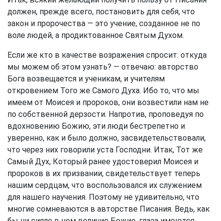
должен, прежде всего, постановить для себя, что
закон и пророчества — это учение, созданное не по
воле людей, а продиктованное Святым Духом.
Если же кто в качестве возражения спросит: откуда
мы можем об этом узнать? — отвечаю: авторство
Бога возвещается и ученикам, и учителям
откровением Того же Самого Духа. Ибо то, что мы
имеем от Моисея и пророков, они возвестили нам не
по собственной дерзости. Напротив, проповедуя по
вдохновению Божию, эти люди бестрепетно и
уверенно, как и было должно, засвидетельствовали,
что через них говорили уста Господни. Итак, Тот же
Самый Дух, Который ранее удостоверил Моисея и
пророков в их призвании, свидетельствует теперь
нашим сердцам, что воспользовался их служением
для нашего научения. Поэтому не удивительно, что
многие сомневаются в авторстве Писания. Ведь, как
бы ни сияло в нем величие Божие, глаза имеются