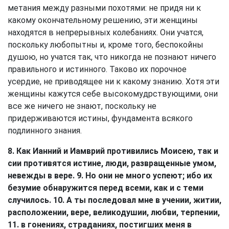
метания между разными похотями: не придя ни к
какому окончательному решению, эти женщины
находятся в непрерывных колебаниях. Они учатся,
поскольку любопытны и, кроме того, беспокойны
душою, но учатся так, что никогда не познают ничего
правильного и истинного. Таково их порочное
усердие, не приводящее ни к какому знанию. Хотя эти
женщины кажутся себе высокомудрствующими, они
все же ничего не знают, поскольку не
придерживаются истины, фундамента всякого
подлинного знания.
8. Как Ианний и Иамврий противились Моисею, так и
сии противятся истине, люди, развращенные умом,
невежды в вере. 9. Но они не много успеют; ибо их
безумие обнаружится перед всеми, как и с теми
случилось. 10. А ты последовал мне в учении, житии,
расположении, вере, великодушии, любви, терпении,
11. в гонениях, страданиях, постигших меня в