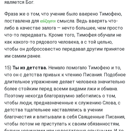
является Бог.
Фраза же о том, что учение было вверено Тимофею,
поставлена для
смысла. Ведь вверять что-
αύξησιν
либо в качестве залога — нечто большее, чем просто
что-то передавать. Кроме того, Тимофея обучали не
как какого-то рядового человека, а с той целью,
чтобы он добросовестно передавал другим принятое
им самим ранее.
15)
Ты из детства.
Немало помогало Тимофею и то,
что он с детства привык к чтению Писания. Подобное
длительное упражнение делает человека значительно
более стойким перед всеми видами лжи и обмана.
Поэтому некогда благоразумно заботились о том,
чтобы люди, предназначенные к служению Слова, с
детства тщательнее наставлялись в учении
благочестия и впитывали в себя Священные Писания,
чтобы потом не приступать к своим обязанностям,
будучи новичками или недостаточно опытными. И то,