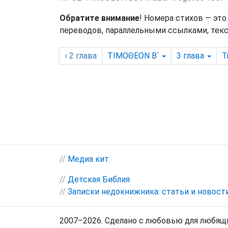
Обратите внимание
! Номера стихов — это
переводов, параллельными ссылками, текс
‹ 2
глава
ΤΙΜΟΘΕΟΝ Β΄
3
глава
T
//
Медиа кит
//
Детская Библия
//
Записки недокнижника: статьи и новост
2007–2026. Сделано с любовью для любящи