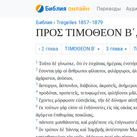
Библия
онлайн
Переводы
Ауд
Библия
›
Tregelles 1857−1879
ΠΡΟΣ ΤΙΜΟΘΕΟΝ Β΄, 
‹ 2
глава
ΤΙΜΟΘΕΟΝ Β΄
3
глава
T
1
Τοῦτο δὲ γίνωσκε, ὅτι ἐν ἐσχάταις ἡμέραις ἐνστήσ
2
ἔσονται γὰρ οἱ ἄνθρωποι φίλαυτοι, φιλάργυροι, ἀλ
ἀχάριστοι, ἀνόσιοι,
3
ἄστοργοι, ἄσπονδοι, διάβολοι, ἀκρατεῖς, ἀνήμεροι
4
προδόται, προπετεῖς, τετυφωμένοι, φιλήδονοι μᾶλ
5
ἔχοντες μόρφωσιν εὐσεβείας, τὴν δὲ δύναμιν αὐτῆ
6
ἐκ τούτων γάρ εἰσιν οἱ ἐνδύνοντες εἰς τὰς οἰκίας
ἀγόμενα ἐπιθυμίαις ποικίλαις,
7
πάντοτε μανθάνοντα, καὶ μηδέποτε εἰς ἐπίγνωσιν 
8
ὃν τρόπον δὲ Ἰάννης καὶ Ἰαμβρῆς ἀντέστησαν Μωϋ
κατεφθαρμένοι τὸν νοῦν, ἀδόκιμοι περὶ τὴν πίστιν.