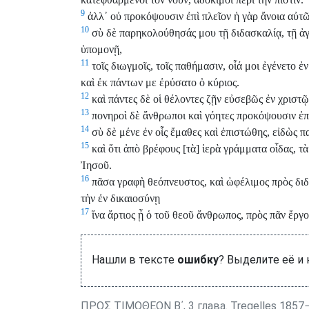
9
ἀλλ᾽ οὐ προκόψουσιν ἐπὶ πλεῖον ἡ γὰρ ἄνοια αὐτῶν
10
σὺ δὲ παρηκολούθησάς μου τῇ διδασκαλίᾳ, τῇ ἀγω
ὑπομονῇ,
11
τοῖς διωγμοῖς, τοῖς παθήμασιν, οἷά μοι ἐγένετο ἐ
καὶ ἐκ πάντων με ἐρύσατο ὁ κύριος.
12
καὶ πάντες δὲ οἱ θέλοντες ζῇν εὐσεβῶς ἐν χριστ
13
πονηροὶ δὲ ἄνθρωποι καὶ γόητες προκόψουσιν ἐπὶ
14
σὺ δὲ μένε ἐν οἷς ἔμαθες καὶ ἐπιστώθης, εἰδὼς π
15
καὶ ὅτι ἀπὸ βρέφους [τὰ] ἱερὰ γράμματα οἶδας, τ
Ἰησοῦ.
16
πᾶσα γραφὴ θεόπνευστος, καὶ ὠφέλιμος πρὸς διδ
τὴν ἐν δικαιοσύνῃ
17
ἵνα ἄρτιος ᾖ ὁ τοῦ θεοῦ ἄνθρωπος, πρὸς πᾶν ἔργ
Нашли в тексте
ошибку
? Выделите её и
ΠΡΟΣ ΤΙΜΟΘΕΟΝ Β΄, 3 глава. Tregelles 1857