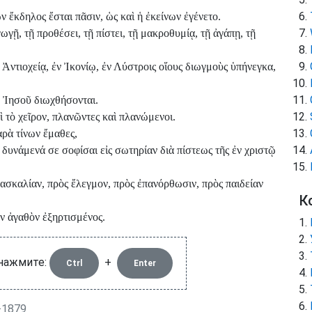
 ἔκδηλος ἔσται πᾶσιν, ὡς καὶ ἡ ἐκείνων ἐγένετο.
γῇ, τῇ προθέσει, τῇ πίστει, τῇ μακροθυμίᾳ, τῇ ἀγάπῃ, τῇ
ν Ἀντιοχείᾳ, ἐν Ἰκονίῳ, ἐν Λύστροις οἵους διωγμοὺς ὑπήνεγκα,
ῷ Ἰησοῦ διωχθήσονται.
 τὸ χεῖρον, πλανῶντες καὶ πλανώμενοι.
αρὰ τίνων ἔμαθες,
ὰ δυνάμενά σε σοφίσαι εἰς σωτηρίαν διὰ πίστεως τῆς ἐν χριστῷ
ασκαλίαν, πρὸς ἔλεγμον, πρὸς ἐπανόρθωσιν, πρὸς παιδείαν
К
ον ἀγαθὸν ἐξηρτισμένος.
 нажмите:
+
Ctrl
Enter
−1879