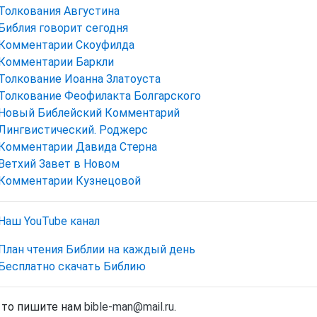
Толкования Августина
Библия говорит сегодня
Комментарии Скоуфилда
Комментарии Баркли
Толкование Иоанна Златоуста
Толкование Феофилакта Болгарского
Новый Библейский Комментарий
Лингвистический. Роджерс
Комментарии Давида Стерна
Ветхий Завет в Новом
Комментарии Кузнецовой
Наш YouTube канал
План чтения Библии на каждый день
Бесплатно скачать Библию
, то пишите нам
bible-man@mail.ru
.