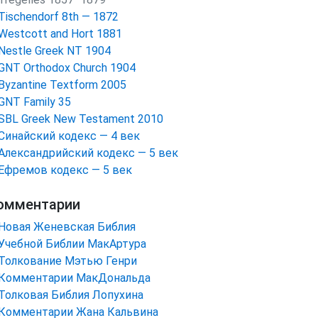
Tischendorf 8th — 1872
Westcott and Hort 1881
Nestle Greek NT 1904
GNT Orthodox Church 1904
Byzantine Textform 2005
GNT Family 35
SBL Greek New Testament 2010
Синайский кодекс — 4 век
Александрийский кодекс — 5 век
Ефремов кодекс — 5 век
омментарии
Новая Женевская Библия
Учебной Библии МакАртура
Толкование Мэтью Генри
Комментарии МакДональда
Толковая Библия Лопухина
Комментарии Жана Кальвина