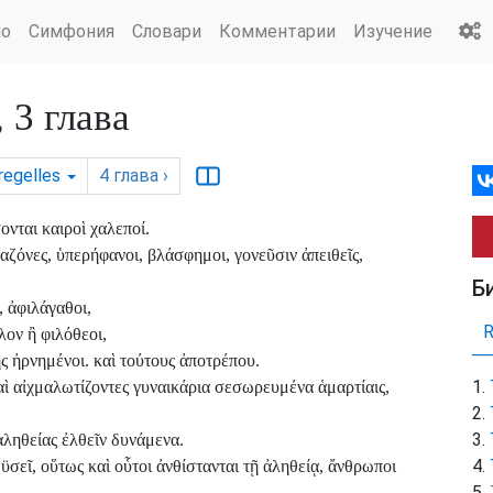
ио
Симфония
Словари
Комментарии
Изучение
3 глава
regelles
4
глава
›
ονται καιροὶ χαλεποί.
αζόνες, ὑπερήφανοι, βλάσφημοι, γονεῦσιν ἀπειθεῖς,
Б
, ἀφιλάγαθοι,
λον ἢ φιλόθεοι,
ς ἠρνημένοι. καὶ τούτους ἀποτρέπου.
 καὶ αἰχμαλωτίζοντες γυναικάρια σεσωρευμένα ἁμαρτίαις,
ἀληθείας ἐλθεῖν δυνάμενα.
σεῖ, οὕτως καὶ οὗτοι ἀνθίστανται τῇ ἀληθείᾳ, ἄνθρωποι