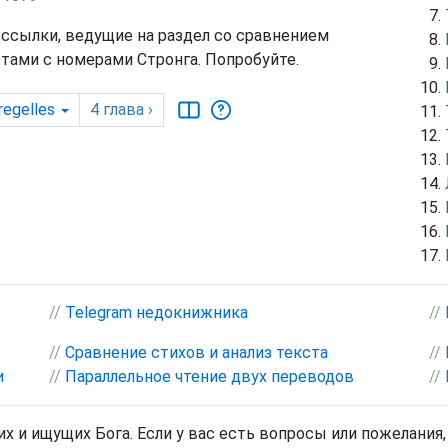
 ссылки, ведущие на раздел со сравнением
тами с номерами Стронга. Попробуйте.
regelles
4
глава
›
//
Telegram недокнижника
//
//
Сравнение стихов и анализ текста
//
и
//
Параллельное чтение двух переводов
//
х и ищущих Бога. Если у вас есть вопросы или пожелания