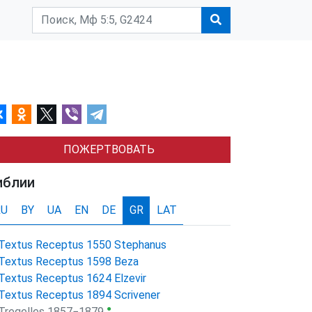
ПОЖЕРТВОВАТЬ
иблии
RU
BY
UA
EN
DE
GR
LAT
Textus Receptus 1550 Stephanus
Textus Receptus 1598 Beza
Textus Receptus 1624 Elzevir
Textus Receptus 1894 Scrivener
●
Tregelles 1857−1879