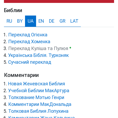
Библии
RU
BY
UA
EN
DE
GR
LAT
Переклад Огієнка
Переклад Хоменка
●
Переклад Куліша та Пулюя
Українська Біблія. Турконяк
Сучасний переклад
Комментарии
Новая Женевская Библия
Учебной Библии МакАртура
Толкование Мэтью Генри
Комментарии МакДональда
Толковая Библия Лопухина