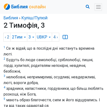
Библия
онлайн
Библия
›
Куліш/Пулюй
2 Тимофія, 3
‹ 2
2Тим
3
UBKP
4
›
1
Се ж відай, що в послїдні днї настануть времена
люті.
2
Будуть бо люде самолюбцї, сріблолюбцї, пишні,
горді, хулителї, родителям непокірні, невдячні,
безбожні,
3
нелюбовні, непримирливі, осудливі, невдержливі,
люті, вороги добра,
4
зрадники, напастники, гордувники, що більш люблять
розкоші, нїж Бога,
5
мають образ благочестя, сили ж його відцурались. І
ти від таких одвертай ся.