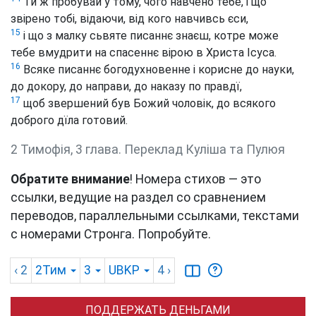
Ти ж пробувай у тому, чого навчено тебе, і що
звірено тобі, відаючи, від кого навчивсь єси,
15
і що з малку сьвяте писаннє знаєш, котре може
тебе вмудрити на спасеннє вірою в Христа Ісуса.
16
Всяке писаннє богодухновенне і корисне до науки,
до докору, до направи, до наказу по правдї,
17
щоб звершений був Божий чоловік, до всякого
доброго дїла готовий.
2 Тимофія, 3 глава. Переклад Куліша та Пулюя
Обратите внимание
! Номера стихов — это
ссылки, ведущие на раздел со сравнением
переводов, параллельными ссылками, текстами
с номерами Стронга. Попробуйте.
‹ 2
2Тим
3
UBKP
4
›
ПОДДЕРЖАТЬ ДЕНЬГАМИ