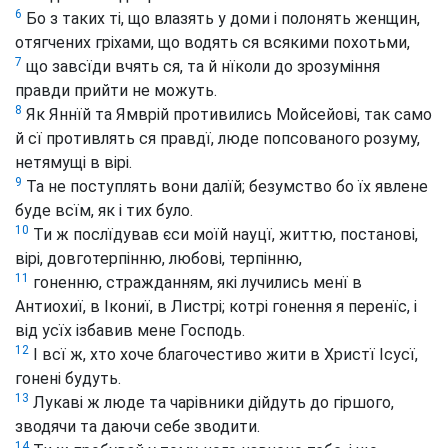
6
Бо з таких ті, що влазять у доми і полонять женщин,
отягчених гріхами, що водять ся всякими похотьми,
7
що завсїди вчять ся, та й нїколи до зрозуміння
правди прийти не можуть.
8
Як Яннїй та Ямврій противились Мойсейові, так само
й сї противлять ся правдї, люде попсованого розуму,
нетямущі в вірі.
9
Та не поступлять вони далїй; безумство бо їх явлене
буде всїм, як і тих було.
10
Ти ж послїдував єси моїй науцї, життю, постанові,
вірі, довготерпінню, любові, терпінню,
11
гоненню, стражданням, які лучились менї в
Антиохиї, в Ікониї, в Листрі; котрі гонення я перенїс, і
від усїх ізбавив мене Господь.
12
І всї ж, хто хоче благочестиво жити в Христї Ісусї,
гонені будуть.
13
Лукаві ж люде та чарівники дійдуть до гіршого,
зводячи та даючи себе зводити.
14