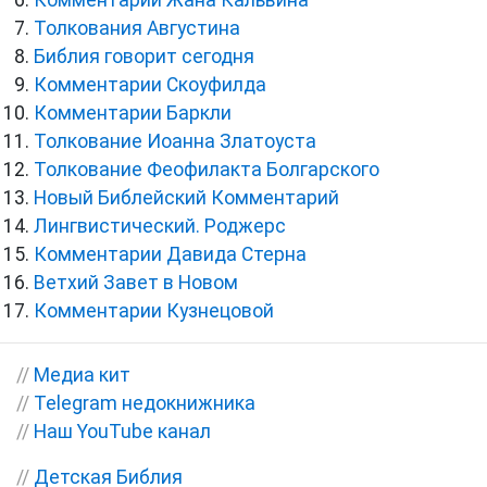
Комментарии Жана Кальвина
Толкования Августина
Библия говорит сегодня
Комментарии Скоуфилда
Комментарии Баркли
Толкование Иоанна Златоуста
Толкование Феофилакта Болгарского
Новый Библейский Комментарий
Лингвистический. Роджерс
Комментарии Давида Стерна
Ветхий Завет в Новом
Комментарии Кузнецовой
//
Медиа кит
//
Telegram недокнижника
//
Наш YouTube канал
//
Детская Библия