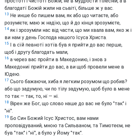
простотї і чистотї Божій, не в мудрости тїлесній, а в
благодатї Божій жили на сьвітї, більше ж у вас.
13
Не инше бо пишем вам, як або що читаєте, або
розумієте; маю ж надїю, що й до кінця зрозумієте,
14
як і зрозуміли нас від части, що ми хвала вам, яко ж і
ви нам у день Господа нашого Ісуса Христа.
15
І в сїй певнотї хотїв був я прийти до вас перше,
щоб і другу благодать мали,
16
а через вас пройти в Македонию, і знов з
Македониї прийти до вас, а ви щоб провели мене в
Юдею.
17
Сього бажаючи, хиба я легким розумом що робив?
або що задумую, чи по тїлу задумую, щоб було в мене
то так — так, то, нї — нї.
18
Вірен же Бог, що слово наше до вас не було "так" і
"нї".
19
Бо Син Божий Ісус Христос, вам нами
проповідуваний, мною та Сильваном, та Тимотеєм, не
був "так" і "нї", а було у Йому "так".