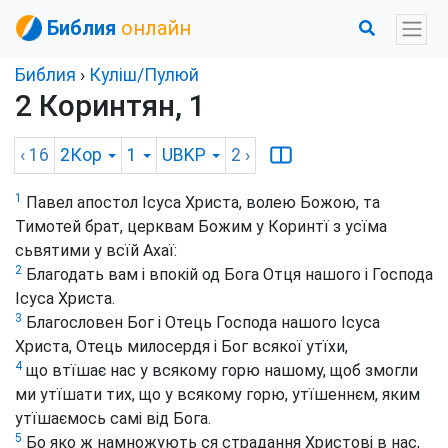
Библия
онлайн
Библия
›
Куліш/Пулюй
2 Коринтян, 1
‹ 16
2Кор
1
UBKP
2
›
1
Павел апостол Ісуса Христа, волею Божою, та
Тимотей брат, церквам Божим у Коринтї з усїма
сьвятими у всїй Ахаї:
2
Благодать вам і впокій од Бога Отця нашого і Господа
Ісуса Христа.
3
Благословен Бог і Отець Господа нашого Ісуса
Христа, Отець милосердя і Бог всякої утїхи,
4
що втїшає нас у всякому горю нашому, щоб змогли
ми утїшати тих, що у всякому горю, утїшеннєм, яким
утїшаємось самі від Бога.
5
Бо яко ж намножують ся страдання Христові в нас,