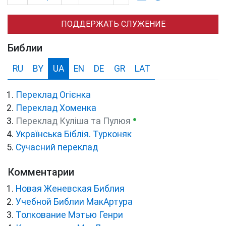
ПОДДЕРЖАТЬ СЛУЖЕНИЕ
Библии
RU
BY
UA
EN
DE
GR
LAT
Переклад Огієнка
Переклад Хоменка
●
Переклад Куліша та Пулюя
Українська Біблія. Турконяк
Сучасний переклад
Комментарии
Новая Женевская Библия
Учебной Библии МакАртура
Толкование Мэтью Генри