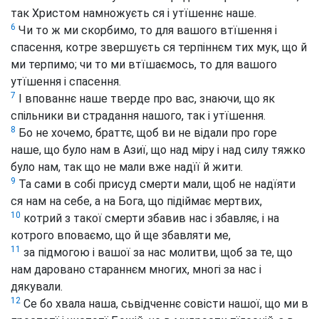
так Христом намножуєть ся і утїшеннє наше.
6
Чи то ж ми скорбимо, то для вашого втїшення і
спасення, котре звершуєть ся терпіннєм тих мук, що й
ми терпимо; чи то ми втїшаємось, то для вашого
утїшення і спасення.
7
І впованнє наше тверде про вас, знаючи, що як
спільники ви страдання нашого, так і утїшення.
8
Бо не хочемо, браттє, щоб ви не відали про горе
наше, що було нам в Азиї, що над міру і над силу тяжко
було нам, так що не мали вже надїї й жити.
9
Та сами в собі присуд смерти мали, щоб не надїяти
ся нам на себе, а на Бога, що підіймає мертвих,
10
котрий з такої смерти збавив нас і збавляє, і на
котрого вповаємо, що й ще збавляти ме,
11
за підмогою і вашої за нас молитви, щоб за те, що
нам даровано стараннєм многих, многі за нас і
дякували.
12
Се бо хвала наша, сьвідченнє совісти нашої, що ми в