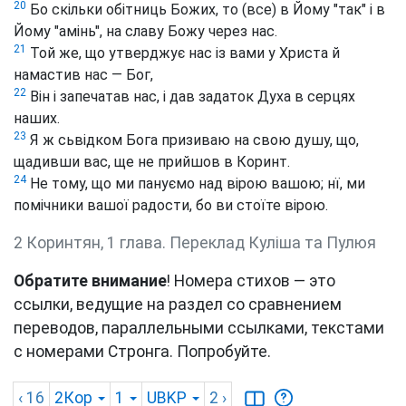
20
Бо скільки обітниць Божих, то (все) в Йому "так" і в
Йому "амінь", на славу Божу через нас.
21
Той же, що утверджує нас із вами у Христа й
намастив нас — Бог,
22
Він і запечатав нас, і дав задаток Духа в серцях
наших.
23
Я ж сьвідком Бога призиваю на свою душу, що,
щадивши вас, ще не прийшов в Коринт.
24
Не тому, що ми пануємо над вірою вашою; нї, ми
помічники вашої радости, бо ви стоїте вірою.
2 Коринтян, 1 глава. Переклад Куліша та Пулюя
Обратите внимание
! Номера стихов — это
ссылки, ведущие на раздел со сравнением
переводов, параллельными ссылками, текстами
с номерами Стронга. Попробуйте.
‹ 16
2Кор
1
UBKP
2
›