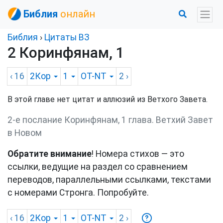
Библия
онлайн
Библия
›
Цитаты ВЗ
2 Коринфянам, 1
‹ 16
2Кор
1
OT-NT
2
›
В этой главе нет цитат и аллюзий из Ветхого Завета.
2-е послание Коринфянам, 1 глава. Ветхий Завет
в Новом
Обратите внимание
! Номера стихов — это
ссылки, ведущие на раздел со сравнением
переводов, параллельными ссылками, текстами
с номерами Стронга. Попробуйте.
‹ 16
2Кор
1
OT-NT
2
›