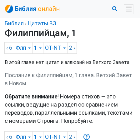
Библия
онлайн
Библия
›
Цитаты ВЗ
Филиппийцам, 1
‹ 6
Флп
1
OT-NT
2
›
В этой главе нет цитат и аллюзий из Ветхого Завета.
Послание к Филиппийцам, 1 глава. Ветхий Завет
в Новом
Обратите внимание
! Номера стихов — это
ссылки, ведущие на раздел со сравнением
переводов, параллельными ссылками, текстами
с номерами Стронга. Попробуйте.
‹ 6
Флп
1
OT-NT
2
›