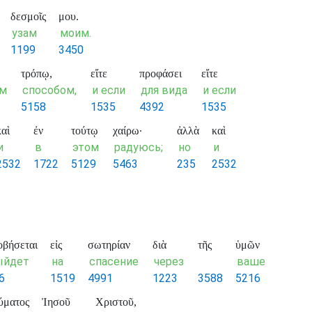
δεσμοῖς
μου.
узам
моим.
1199
3450
τρόπῳ,
εἴτε
προφάσει
εἴτε
им
способом,
и если
для вида
и если
5158
1535
4392
1535
καὶ
ἐν
τούτῳ
χαίρω·
ἀλλὰ
καὶ
и
в
этом
радуюсь;
но
и
2532
1722
5129
5463
235
2532
οβήσεται
εἰς
σωτηρίαν
διὰ
τῆς
ὑμῶν
ыйдет
на
спасение
через
ваше
6
1519
4991
1223
3588
5216
ύματος
Ἰησοῦ
Χριστοῦ,