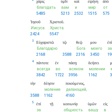
χάρις
ὑμῖν
καὶ
εἰρήνη
ἀπὸ
благодать
вам
и
мир
от
5485
5213
2532
1515
575
Ἰησοῦ
Χριστοῦ.
Иисуса
Христа.
2424
5547
3
Εὐχαριστῶ
τῷ
θεῷ
μου
ἐπὶ
Благодарю
Бога
моего
за
2168
3588
2316
3450
19
4
πάντοτε
ἐν
πάσῃ
δεήσει
всегда
во
всяком
молении
3842
1722
3956
1162
τὴν
δέησιν
ποιούμενος,
моление
делающий,
3588
1162
4160
5
ἐπὶ
τῇ
κοινωνίᾳ
ὑμῶν
εἰς
за
общность
вашу
в