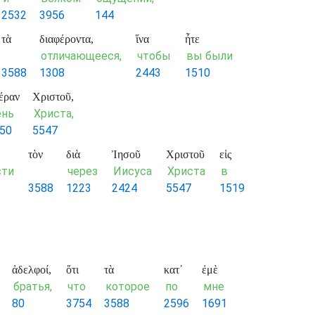
2532
3956
144
τὰ
διαφέροντα,
ἵνα
ἦτε
отличающееся,
чтобы
вы были
3588
1308
2443
1510
έραν
Χριστοῦ,
ень
Христа,
50
5547
τὸν
διὰ
Ἰησοῦ
Χριστοῦ
εἰς
сти
через
Иисуса
Христа
в
3588
1223
2424
5547
1519
ἀδελφοί,
ὅτι
τὰ
κατ᾽
ἐμὲ
братья,
что
которое
по
мне
80
3754
3588
2596
1691