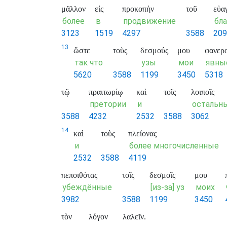
μᾶλλον
εἰς
προκοπὴν
τοῦ
εὐα
более
в
продвижение
бл
3123
1519
4297
3588
209
13
ὥστε
τοὺς
δεσμούς
μου
φανερ
так что
узы
мои
явны
5620
3588
1199
3450
5318
τῷ
πραιτωρίῳ
καὶ
τοῖς
λοιποῖς
претории
и
остальн
3588
4232
2532
3588
3062
14
καὶ
τοὺς
πλείονας
и
более многочисленные
2532
3588
4119
πεποιθότας
τοῖς
δεσμοῖς
μου
убеждённые
[из-за] уз
моих
3982
3588
1199
3450
τὸν
λόγον
λαλεῖν.