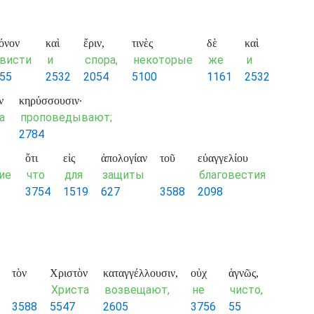
όνον
καὶ
ἔριν,
τινὲς
δὲ
καὶ
ависти
и
спора,
некоторые
же
и
55
2532
2054
5100
1161
2532
ν
κηρύσσουσιν·
а
проповедывают;
2784
ὅτι
εἰς
ἀπολογίαν
τοῦ
εὐαγγελίου
ие
что
для
защиты
благовестия
3754
1519
627
3588
2098
τὸν
Χριστὸν
καταγγέλλουσιν,
οὐχ
ἁγνῶς,
Христа
возвещают,
не
чисто,
3588
5547
2605
3756
55