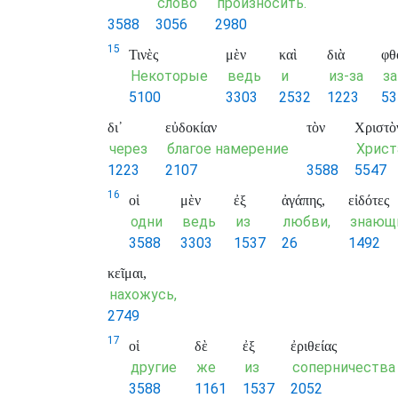
слово
произносить.
3588
3056
2980
15
Τινὲς
μὲν
καὶ
διὰ
φθ
Некоторые
ведь
и
из-за
з
5100
3303
2532
1223
53
δι᾽
εὐδοκίαν
τὸν
Χριστὸ
через
благое намерение
Христ
1223
2107
3588
5547
16
οἱ
μὲν
ἐξ
ἀγάπης,
εἰδότες
одни
ведь
из
любви,
знающ
3588
3303
1537
26
1492
κεῖμαι,
нахожусь,
2749
17
οἱ
δὲ
ἐξ
ἐριθείας
другие
же
из
соперничества
3588
1161
1537
2052