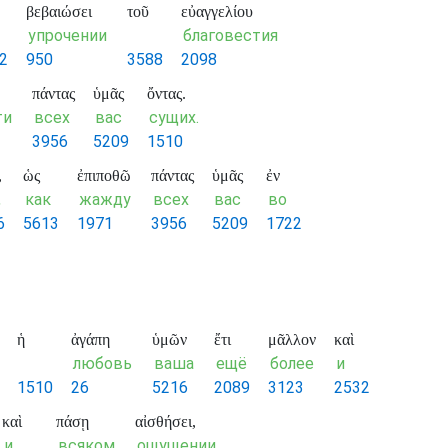
βεβαιώσει
τοῦ
εὐαγγελίου
упрочении
благовестия
2
950
3588
2098
πάντας
ὑμᾶς
ὄντας.
ти
всех
вас
сущих.
3956
5209
1510
,
ὡς
ἐπιποθῶ
πάντας
ὑμᾶς
ἐν
,
как
жажду
всех
вас
во
6
5613
1971
3956
5209
1722
ἡ
ἀγάπη
ὑμῶν
ἔτι
μᾶλλον
καὶ
любовь
ваша
ещё
более
и
1510
26
5216
2089
3123
2532
καὶ
πάσῃ
αἰσθήσει,
и
всяком
ощущении,