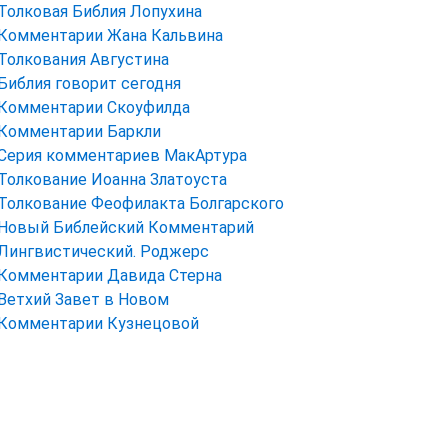
Толковая Библия Лопухина
Комментарии Жана Кальвина
Толкования Августина
Библия говорит сегодня
Комментарии Скоуфилда
Комментарии Баркли
Серия комментариев МакАртура
Толкование Иоанна Златоуста
Толкование Феофилакта Болгарского
Новый Библейский Комментарий
Лингвистический. Роджерс
Комментарии Давида Стерна
Ветхий Завет в Новом
Комментарии Кузнецовой