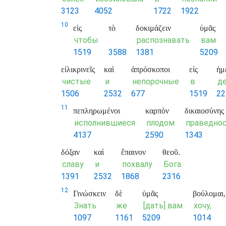
3123
4052
1722
1922
10
εἰς
τὸ
δοκιμάζειν
ὑμᾶς
чтобы
распознавать
вам
1519
3588
1381
5209
εἰλικρινεῖς
καὶ
ἀπρόσκοποι
εἰς
ἡμ
чистые
и
непорочные
в
д
1506
2532
677
1519
22
11
πεπληρωμένοι
καρπὸν
δικαιοσύνης
исполнившиеся
плодом
праведно
4137
2590
1343
δόξαν
καὶ
ἔπαινον
θεοῦ.
славу
и
похвалу
Бога.
1391
2532
1868
2316
12
Γινώσκειν
δὲ
ὑμᾶς
βούλομαι,
Знать
же
[дать] вам
хочу,
1097
1161
5209
1014