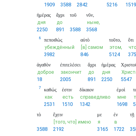
1909
3588
2842
5216
151
ἡμέρας
ἄχρι
τοῦ
νῦν,
дня
до
ныне,
2250
891
3588
3568
6
πεποιθὼς
αὐτὸ
τοῦτο,
ὅτι
убеждённый
[в] самом
этом,
чт
3982
846
5124
37
ἀγαθὸν
ἐπιτελέσει
ἄχρι
ἡμέρας
Χριστο
доброе
закончит
до
дня
Христ
18
2005
891
2250
5547
7
καθώς
ἐστιν
δίκαιον
ἐμοὶ
τ
как
есть
справедливо
мне
2531
1510
1342
1698
5
τὸ
ἔχειν
με
ἐν
τῇ
[того, что] имею
я
в
3588
2192
3165
1722
35