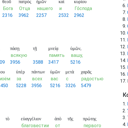
θεοῦ
πατρὸς
ἡμῶν
καὶ
κυρίου
Бога
Отца
нашего
и
Го́спода
2316
3962
2257
2532
2962
πάσῃ
τῇ
μνείᾳ
ὑμῶν,
всякую
память
вашу,
09
3956
3588
3417
5216
μου
ὑπὲρ
πάντων
ὑμῶν
μετὰ
χαρᾶς
моём
за
всех
вас
с
радостью
3450
5228
3956
5216
3326
5479
К
τὸ
εὐαγγέλιον
ἀπὸ
τῆς
πρώτης
благовестии
от
первого