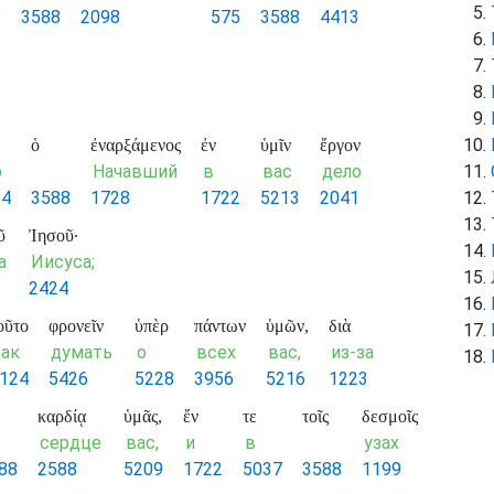
9
3588
2098
575
3588
4413
ὁ
ἐναρξάμενος
ἐν
ὑμῖν
ἔργον
о
Начавший
в
вас
дело
54
3588
1728
1722
5213
2041
ῦ
Ἰησοῦ·
а
Иисуса;
2424
οῦτο
φρονεῖν
ὑπὲρ
πάντων
ὑμῶν,
διὰ
так
думать
о
всех
вас,
из-за
124
5426
5228
3956
5216
1223
καρδίᾳ
ὑμᾶς,
ἔν
τε
τοῖς
δεσμοῖς
сердце
вас,
и
в
узах
88
2588
5209
1722
5037
3588
1199