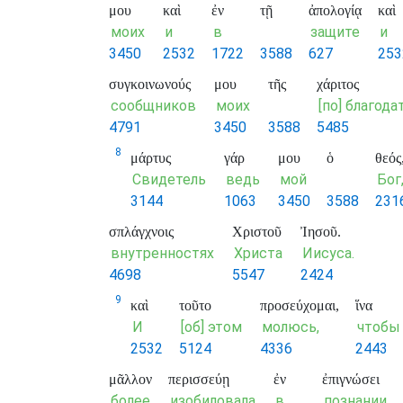
μου
καὶ
ἐν
τῇ
ἀπολογίᾳ
καὶ
моих
и
в
защите
и
3450
2532
1722
3588
627
253
συγκοινωνούς
μου
τῆς
χάριτος
сообщников
моих
[по] благода
4791
3450
3588
5485
8
μάρτυς
γάρ
μου
ὁ
θεός
Свидетель
ведь
мой
Бог
3144
1063
3450
3588
231
σπλάγχνοις
Χριστοῦ
Ἰησοῦ.
внутренностях
Христа
Иисуса.
4698
5547
2424
9
καὶ
τοῦτο
προσεύχομαι,
ἵνα
И
[об] этом
молюсь,
чтобы
2532
5124
4336
2443
μᾶλλον
περισσεύῃ
ἐν
ἐπιγνώσει
более
изобиловала
в
познании