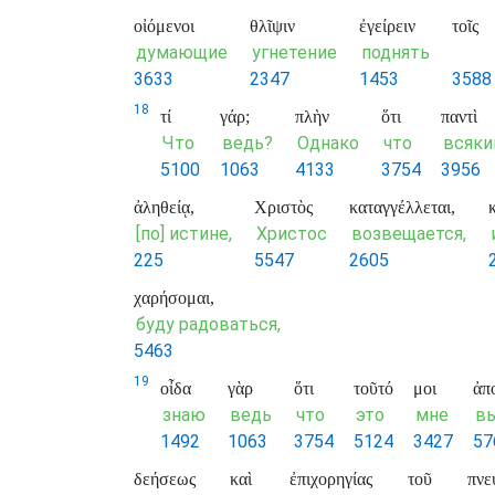
οἰόμενοι
θλῖψιν
ἐγείρειν
τοῖς
думающие
угнетение
поднять
3633
2347
1453
3588
18
τί
γάρ;
πλὴν
ὅτι
παντὶ
Что
ведь?
Однако
что
всяк
5100
1063
4133
3754
3956
ἀληθείᾳ,
Χριστὸς
καταγγέλλεται,
[по] истине,
Христос
возвещается,
225
5547
2605
χαρήσομαι,
буду радоваться,
5463
19
οἶδα
γὰρ
ὅτι
τοῦτό
μοι
ἀπ
знаю
ведь
что
это
мне
в
1492
1063
3754
5124
3427
57
δεήσεως
καὶ
ἐπιχορηγίας
τοῦ
πνε