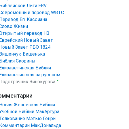
Библейской Лиги ERV
Cовременный перевод WBTC
Перевод Еп. Кассиана
Слово Жизни
Открытый перевод НЗ
Еврейский Новый Завет
Новый Завет РБО 1824
Вишенчук-Вишенька
Библия Скорины
Елизаветинская Библия
Елизаветинская на русском
●
Подстрочник Винокурова
омментарии
Новая Женевская Библия
Учебной Библии МакАртура
Толкование Мэтью Генри
Комментарии МакДональда