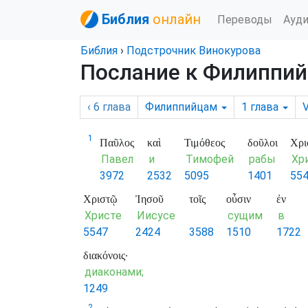
Библия
онлайн
Переводы
Ауд
Библия
›
Подстрочник Винокурова
Послание к Филиппий
‹ 6
глава
Филиппийцам
1
глава
1
Παῦλος
καὶ
Τιμόθεος
δοῦλοι
Χρι
Павел
и
Тимофей
рабы
Хр
3972
2532
5095
1401
55
Χριστῷ
Ἰησοῦ
τοῖς
οὖσιν
ἐν
Христе
Иисусе
сущим
в
5547
2424
3588
1510
1722
διακόνοις·
диаконами;
1249
2