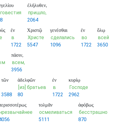
γγελίου
ἐλήλυθεν,
аговестия
пришло,
8
2064
οὺς
ἐν
Χριστῷ
γενέσθαι
ἐν
ὅλῳ
е
в
Христе
сделались
во
всей
1722
5547
1096
1722
3650
πάσιν,
ым
всем,
3956
τῶν
ἀδελφῶν
ἐν
κυρίῳ
[из] братьев
в
Господе
3588
80
1722
2962
περισσοτέρως
τολμᾶν
ἀφόβως
чрезвычайнее
осмеливаться
бесстрашно
4056
5111
870