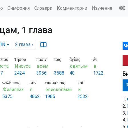
ио
Симфония
Словари
Комментарии
Изучение
цам, 1 глава
VIN
2
глава
›
στοῦ
Ἰησοῦ
πᾶσιν
τοῖς
ἁγίοις
ἐν
иста
Иисуса
всем
святым
в
47
2424
3956
3588
40
1722
Б
Φιλίπποις
σὺν
ἐπισκόποις
καὶ
Филиппах
с
епископами
и
5375
4862
1985
2532