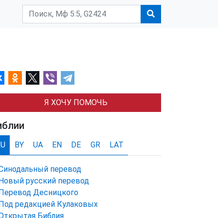
Я ХОЧУ ПОМОЧЬ
иблии
RU
BY
UA
EN
DE
GR
LAT
Синодальный перевод
Новый русский перевод
Перевод Десницкого
Под редакцией Кулаковых
Открытая Библия