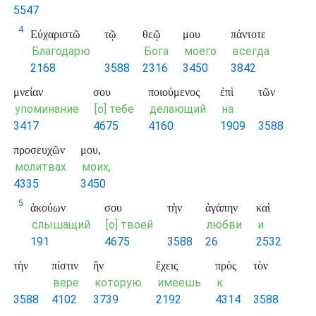
5547
4
Εὐχαριστῶ
τῷ
θεῷ
μου
πάντοτε
Благодарю
Бога
моего
всегда
2168
3588
2316
3450
3842
μνείαν
σου
ποιούμενος
ἐπὶ
τῶν
упоминание
[о] тебе
делающий
на
3417
4675
4160
1909
3588
προσευχῶν
μου,
молитвах
моих,
4335
3450
5
ἀκούων
σου
τὴν
ἀγάπην
καὶ
слышащий
[о] твоей
любви
и
191
4675
3588
26
2532
τὴν
πίστιν
ἣν
ἔχεις
πρὸς
τὸν
вере
которую
имеешь
к
3588
4102
3739
2192
4314
3588