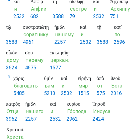
καὶ
Ἀπφίᾳ
τῇ
ἀδελφῇ
καὶ
Ἀρχίππῳ
и
Апфии
сестре
и
Архиппу
2532
682
3588
79
2532
751
τῷ
συστρατιώτῃ
ἡμῶν
καὶ
τῇ
κατ᾽
соратнику
нашему
и
по
3588
4961
2257
2532
3588
2596
οἶκόν
σου
ἐκκλησίᾳ·
дому
твоему
церкви;
3624
4675
1577
3
χάρις
ὑμῖν
καὶ
εἰρήνη
ἀπὸ
θεοῦ
благодать
вам
и
мир
от
Бога
5485
5213
2532
1515
575
2316
πατρὸς
ἡμῶν
καὶ
κυρίου
Ἰησοῦ
Отца
нашего
и
Го́спода
Иисуса
3962
2257
2532
2962
2424
Χριστοῦ.
Христа.