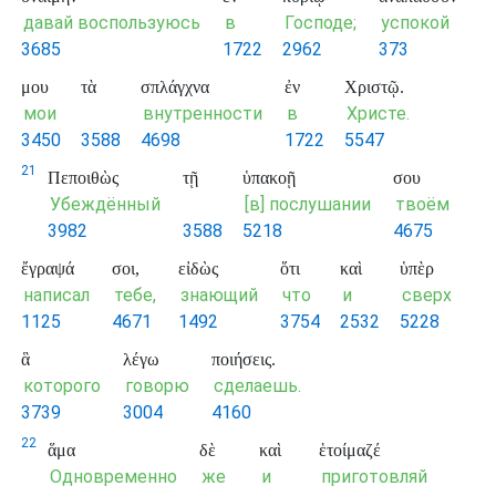
давай воспользуюсь
в
Господе;
успокой
3685
1722
2962
373
μου
τὰ
σπλάγχνα
ἐν
Χριστῷ.
мои
внутренности
в
Христе.
3450
3588
4698
1722
5547
21
Πεποιθὼς
τῇ
ὑπακοῇ
σου
Убеждённый
[в] послушании
твоём
3982
3588
5218
4675
ἔγραψά
σοι,
εἰδὼς
ὅτι
καὶ
ὑπὲρ
написал
тебе,
знающий
что
и
сверх
1125
4671
1492
3754
2532
5228
ἃ
λέγω
ποιήσεις.
которого
говорю
сделаешь.
3739
3004
4160
22
ἅμα
δὲ
καὶ
ἑτοίμαζέ
Одновременно
же
и
приготовляй