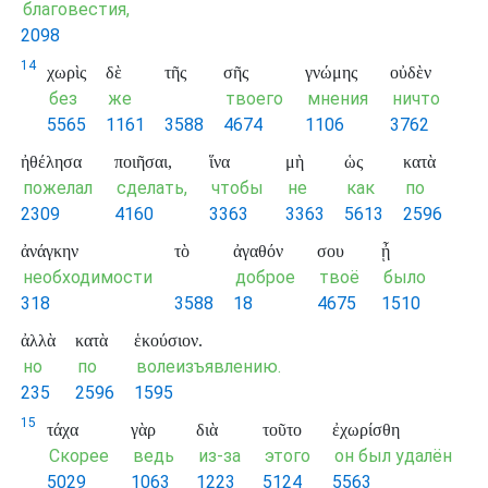
благовестия,
2098
14
χωρὶς
δὲ
τῆς
σῆς
γνώμης
οὐδὲν
без
же
твоего
мнения
ничто
5565
1161
3588
4674
1106
3762
ἠθέλησα
ποιῆσαι,
ἵνα
μὴ
ὡς
κατὰ
пожелал
сделать,
чтобы
не
как
по
2309
4160
3363
3363
5613
2596
ἀνάγκην
τὸ
ἀγαθόν
σου
ᾖ
необходимости
доброе
твоё
было
318
3588
18
4675
1510
ἀλλὰ
κατὰ
ἑκούσιον.
но
по
волеизъявлению.
235
2596
1595
15
τάχα
γὰρ
διὰ
τοῦτο
ἐχωρίσθη
Скорее
ведь
из-за
этого
он был удалён
5029
1063
1223
5124
5563