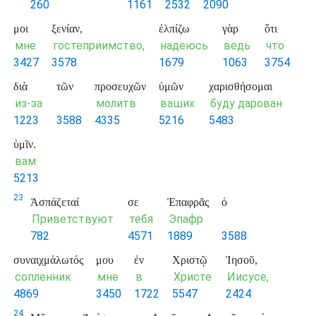
260
1161
2532
2090
μοι
ξενίαν,
ἐλπίζω
γὰρ
ὅτι
мне
гостеприимство,
надеюсь
ведь
что
3427
3578
1679
1063
3754
διὰ
τῶν
προσευχῶν
ὑμῶν
χαρισθήσομαι
из-за
молитв
ваших
буду дарован
1223
3588
4335
5216
5483
ὑμῖν.
вам.
5213
23
Ἀσπάζεταί
σε
Ἐπαφρᾶς
ὁ
Приветствуют
тебя
Эпафр
782
4571
1889
3588
συναιχμάλωτός
μου
ἐν
Χριστῷ
Ἰησοῦ,
сопленник
мне
в
Христе
Иисусе,
4869
3450
1722
5547
2424
24