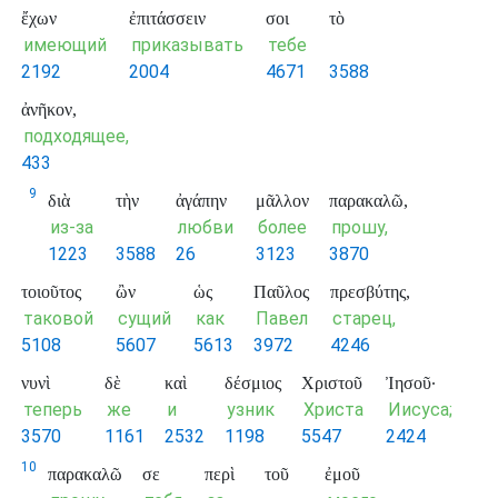
ἔχων
ἐπιτάσσειν
σοι
τὸ
имеющий
приказывать
тебе
2192
2004
4671
3588
ἀνῆκον,
подходящее,
433
9
διὰ
τὴν
ἀγάπην
μᾶλλον
παρακαλῶ,
из-за
любви
более
прошу,
1223
3588
26
3123
3870
τοιοῦτος
ὢν
ὡς
Παῦλος
πρεσβύτης,
таковой
сущий
как
Павел
старец,
5108
5607
5613
3972
4246
νυνὶ
δὲ
καὶ
δέσμιος
Χριστοῦ
Ἰησοῦ·
теперь
же
и
узник
Христа
Иисуса;
3570
1161
2532
1198
5547
2424
10
παρακαλῶ
σε
περὶ
τοῦ
ἐμοῦ