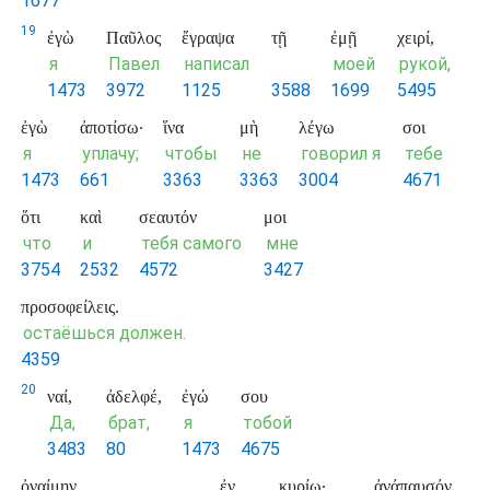
1677
19
ἐγὼ
Παῦλος
ἔγραψα
τῇ
ἐμῇ
χειρί,
я
Павел
написал
моей
рукой,
1473
3972
1125
3588
1699
5495
ἐγὼ
ἀποτίσω·
ἵνα
μὴ
λέγω
σοι
я
уплачу;
чтобы
не
говорил я
тебе
1473
661
3363
3363
3004
4671
ὅτι
καὶ
σεαυτόν
μοι
что
и
тебя самого
мне
3754
2532
4572
3427
προσοφείλεις.
остаёшься должен.
4359
20
ναί,
ἀδελφέ,
ἐγώ
σου
Да,
брат,
я
тобой
3483
80
1473
4675
ὀναίμην
ἐν
κυρίῳ·
ἀνάπαυσόν