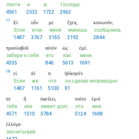
плоти
и
в
Господе.
4561
2532
1722
2962
17
Εἰ
οὖν
με
ἔχεις
κοινωνόν,
Если
итак
меня
имеешь
сообщника,
1487
3767
3165
2192
2844
προσλαβοῦ
αὐτὸν
ὡς
ἐμέ.
забери к себе
его
как
меня.
4355
846
5613
1691
18
εἰ
δέ
τι
ἠδίκησέν
Если
же
что
он сделал неправедно
1487
1161
5100
91
σε
ἢ
ὀφείλει,
τοῦτο
ἐμοὶ
тебе
или
имеет долг,
это
мне
4571
1510
3784
5124
1698
ἐλλόγα·
засчитывай;