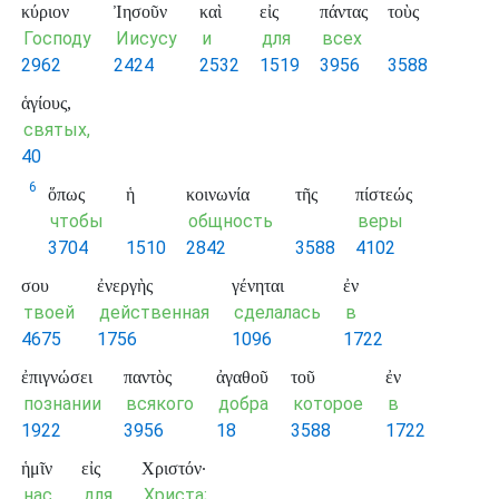
κύριον
Ἰησοῦν
καὶ
εἰς
πάντας
τοὺς
Господу
Иисусу
и
для
всех
2962
2424
2532
1519
3956
3588
ἁγίους,
святых,
40
6
ὅπως
ἡ
κοινωνία
τῆς
πίστεώς
чтобы
общность
веры
3704
1510
2842
3588
4102
σου
ἐνεργὴς
γένηται
ἐν
твоей
действенная
сделалась
в
4675
1756
1096
1722
ἐπιγνώσει
παντὸς
ἀγαθοῦ
τοῦ
ἐν
познании
всякого
добра
которое
в
1922
3956
18
3588
1722
ἡμῖν
εἰς
Χριστόν·
нас
для
Христа;