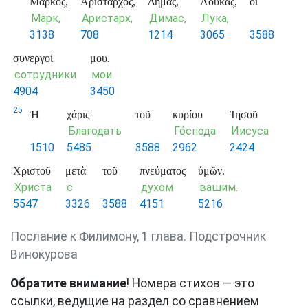
Μᾶρκος,
Ἀρίσταρχος,
Δημᾶς,
Λουκᾶς,
οἱ
Марк,
Аристарх,
Димас,
Лука,
3138
708
1214
3065
3588
συνεργοί
μου.
сотрудники
мои.
4904
3450
25
Ἡ
χάρις
τοῦ
κυρίου
Ἰησοῦ
Благодать
Го́спода
Иисуса
1510
5485
3588
2962
2424
Χριστοῦ
μετὰ
τοῦ
πνεύματος
ὑμῶν.
Христа
с
духом
вашим.
5547
3326
3588
4151
5216
Послание к Филимону, 1 глава. Подстрочник
Винокурова
Обратите внимание
! Номера стихов — это
ссылки, ведущие на раздел со сравнением