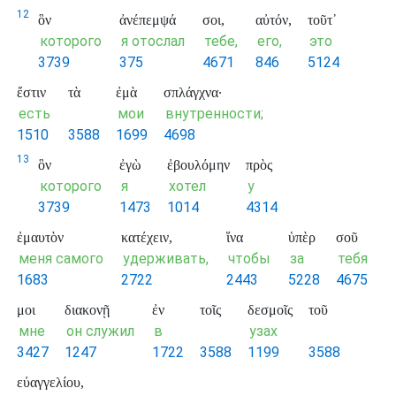
12
ὃν
ἀνέπεμψά
σοι,
αὐτόν,
τοῦτ᾽
которого
я отослал
тебе,
его,
это
3739
375
4671
846
5124
ἔστιν
τὰ
ἐμὰ
σπλάγχνα·
есть
мои
внутренности;
1510
3588
1699
4698
13
ὃν
ἐγὼ
ἐβουλόμην
πρὸς
которого
я
хотел
у
3739
1473
1014
4314
ἐμαυτὸν
κατέχειν,
ἵνα
ὑπὲρ
σοῦ
меня самого
удерживать,
чтобы
за
тебя
1683
2722
2443
5228
4675
μοι
διακονῇ
ἐν
τοῖς
δεσμοῖς
τοῦ
мне
он служил
в
узах
3427
1247
1722
3588
1199
3588
εὐαγγελίου,