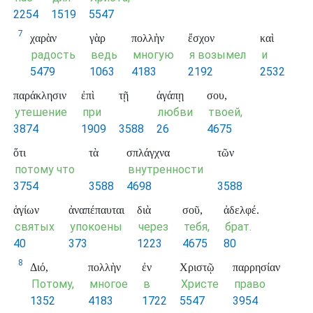
2254
1519
5547
7
χαρὰν
γὰρ
πολλὴν
ἔσχον
καὶ
радость
ведь
многую
я возымел
и
5479
1063
4183
2192
2532
παράκλησιν
ἐπὶ
τῇ
ἀγάπῃ
σου,
утешение
при
любви
твоей,
3874
1909
3588
26
4675
ὅτι
τὰ
σπλάγχνα
τῶν
потому что
внутренности
3754
3588
4698
3588
ἁγίων
ἀναπέπαυται
διὰ
σοῦ,
ἀδελφέ.
святых
упокоены
через
тебя,
брат.
40
373
1223
4675
80
8
Διό,
πολλὴν
ἐν
Χριστῷ
παρρησίαν
Потому,
многое
в
Христе
право
1352
4183
1722
5547
3954