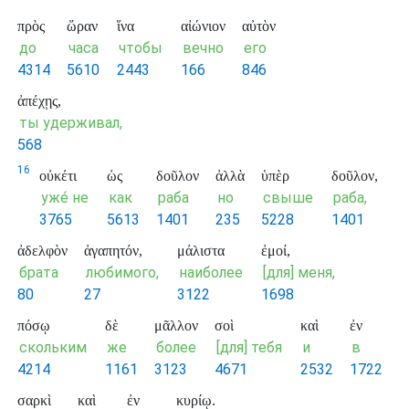
πρὸς
ὥραν
ἵνα
αἰώνιον
αὐτὸν
до
часа
чтобы
вечно
его
4314
5610
2443
166
846
ἀπέχῃς,
ты удерживал,
568
16
οὐκέτι
ὡς
δοῦλον
ἀλλὰ
ὑπὲρ
δοῦλον,
уже́ не
как
раба
но
свыше
раба,
3765
5613
1401
235
5228
1401
ἀδελφὸν
ἀγαπητόν,
μάλιστα
ἐμοί,
брата
любимого,
наиболее
[для] меня,
80
27
3122
1698
πόσῳ
δὲ
μᾶλλον
σοὶ
καὶ
ἐν
скольким
же
более
[для] тебя
и
в
4214
1161
3123
4671
2532
1722
σαρκὶ
καὶ
ἐν
κυρίῳ.