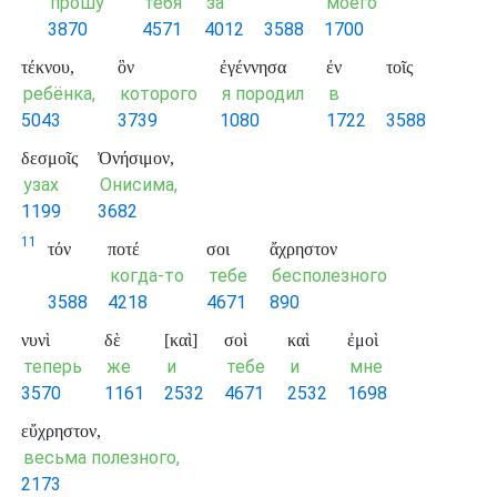
прошу
тебя
за
моего
3870
4571
4012
3588
1700
τέκνου,
ὃν
ἐγέννησα
ἐν
τοῖς
ребёнка,
которого
я породил
в
5043
3739
1080
1722
3588
δεσμοῖς
Ὀνήσιμον,
узах
Онисима,
1199
3682
11
τόν
ποτέ
σοι
ἄχρηστον
когда-то
тебе
бесполезного
3588
4218
4671
890
νυνὶ
δὲ
[καὶ]
σοὶ
καὶ
ἐμοὶ
теперь
же
и
тебе
и
мне
3570
1161
2532
4671
2532
1698
εὔχρηστον,
весьма полезного,
2173