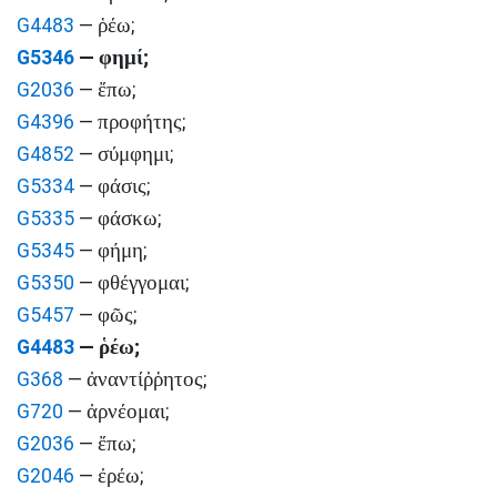
ῥέω
G4483
—
;
φημί
G5346
—
;
ἔπω
G2036
—
;
προφήτης
G4396
—
;
σύμφημι
G4852
—
;
φάσις
G5334
—
;
φάσκω
G5335
—
;
φήμη
G5345
—
;
φθέγγομαι
G5350
—
;
φῶς
G5457
—
;
ῥέω
G4483
—
;
ἀναντίῤῥητος
G368
—
;
ἀρνέομαι
G720
—
;
ἔπω
G2036
—
;
ἐρέω
G2046
—
;