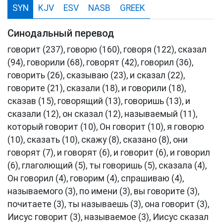
SYN
KJV
ESV
NASB
GREEK
Синодальный перевод
говорит (237), говорю (160), говоря (122), сказал
(94), говорили (68), говорят (42), говорил (36),
говорить (26), сказываю (23), и сказал (22),
говорите (21), сказали (18), и говорили (18),
сказав (15), говорящий (13), говоришь (13), и
сказали (12), он сказал (12), называемый (11),
который говорит (10), Он говорит (10), я говорю
(10), сказать (10), скажу (8), сказано (8), они
говорят (7), и говорят (6), и говорит (6), и говорил
(6), глаголющий (5), ты говоришь (5), сказала (4),
Он говорил (4), говорим (4), спрашиваю (4),
называемого (3), по имени (3), вы говорите (3),
почитаете (3), ты называешь (3), она говорит (3),
Иисус говорит (3), называемое (3), Иисус сказал