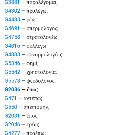
παραλέγομαι
G3881
—
;
προλέγω
G4302
—
;
ῥέω
G4483
—
;
σπερμολόγος
G4691
—
;
στρατολογέω
G4758
—
;
συλλέγω
G4816
—
;
συναρμολογέω
G4883
—
;
φημί
G5346
—
;
χρηστολογία
G5542
—
;
ψευδολόγος
G5573
—
;
ἔπω
G2036
—
;
ἀντέπω
G471
—
;
ἀπειπόμην
G550
—
;
ἔπος
G2031
—
;
ἐρέω
G2046
—
;
προέπω
G4277
—
;