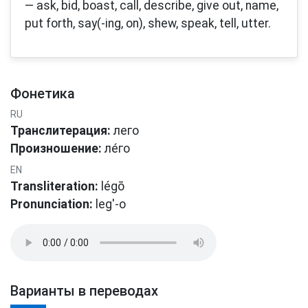
— ask, bid, boast, call, describe, give out, name,
put forth, say(-ing, on), shew, speak, tell, utter.
Фонетика
RU
Транслитерация:
лего
Произношение:
ле́го
EN
Transliteration:
légō
Pronunciation:
leg'-o
Варианты в переводах