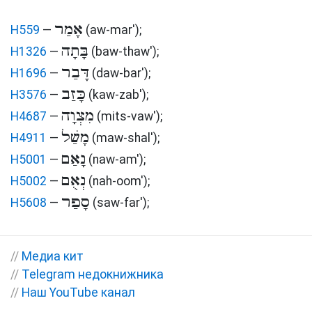
אָמַר
H559
—
(aw-mar')
;
בָּתָה
H1326
—
(baw-thaw')
;
דָּבַר
H1696
—
(daw-bar')
;
כָּזַב
H3576
—
(kaw-zab')
;
מִצְוָה
H4687
—
(mits-vaw')
;
מָשַׁל
H4911
—
(maw-shal')
;
נָאַם
H5001
—
(naw-am')
;
נְאֻם
H5002
—
(nah-oom')
;
סָפַר
H5608
—
(saw-far')
;
//
Медиа кит
//
Telegram недокнижника
//
Наш YouTube канал