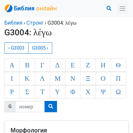
Библия
онлайн
λέγω
Библия
›
Стронг
› G3004:
λέγω
G3004:
‹ G3003
G3005 ›
Α
Β
Γ
Δ
Ε
Ζ
Η
Θ
Ι
Κ
Λ
Μ
Ν
Ξ
Ο
Π
Ρ
Σ
Τ
Υ
Φ
Χ
Ψ
Ω
G
Морфология