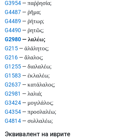
παῤῥησία
G3954
—
;
ῥῆμα
G4487
—
;
ῥήτωρ
G4489
—
;
ῥητῶς
G4490
—
;
λαλέω
G2980
—
;
ἀλάλητος
G215
—
;
ἄλαλος
G216
—
;
διαλαλέω
G1255
—
;
ἐκλαλέω
G1583
—
;
κατάλαλος
G2637
—
;
λαλιά
G2981
—
;
μογιλάλος
G3424
—
;
προσλαλέω
G4354
—
;
συλλαλέω
G4814
—
;
Эквивалент на иврите