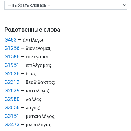
Родственные слова
ἀντίλεγω
G483
—
;
διαλέγομαι
G1256
—
;
ἐκλέγομαι
G1586
—
;
ἐπιλέγομαι
G1951
—
;
ἔπω
G2036
—
;
θεοδίδακτος
G2312
—
;
καταλέγω
G2639
—
;
λαλέω
G2980
—
;
λόγος
G3056
—
;
ματαιολόγος
G3151
—
;
μωρολογία
G3473
—
;