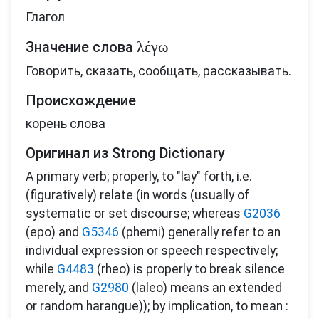
Глагол
λέγω
Значение слова
Говорить, сказать, сообщать, рассказывать.
Происхождение
корень слова
Оригинал из Strong Dictionary
A primary verb; properly, to "lay" forth, i.e.
(figuratively) relate (in words (usually of
systematic or set discourse; whereas
G2036
(epo) and
G5346
(phemi) generally refer to an
individual expression or speech respectively;
while
G4483
(rheo) is properly to break silence
merely, and
G2980
(laleo) means an extended
or random harangue)); by implication, to mean :