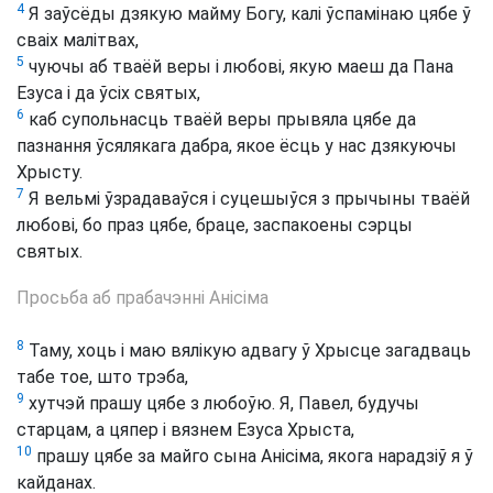
4
Я заўсёды дзякую майму Богу, калі ўспамінаю цябе ў
сваіх малітвах,
5
чуючы аб тваёй веры і любові, якую маеш да Пана
Езуса і да ўсіх святых,
6
каб супольнасць тваёй веры прывяла цябе да
пазнання ўсялякага дабра, якое ёсць у нас дзякуючы
Хрысту.
7
Я вельмі ўзрадаваўся і суцешыўся з прычыны тваёй
любові, бо праз цябе, браце, заспакоены сэрцы
святых.
Просьба аб прабачэнні Анісіма
8
Таму, хоць і маю вялікую адвагу ў Хрысце загадваць
табе тое, што трэба,
9
хутчэй прашу цябе з любоўю. Я, Павел, будучы
старцам, а цяпер і вязнем Езуса Хрыста,
10
прашу цябе за майго сына Анісіма, якога нарадзіў я ў
кайданах.