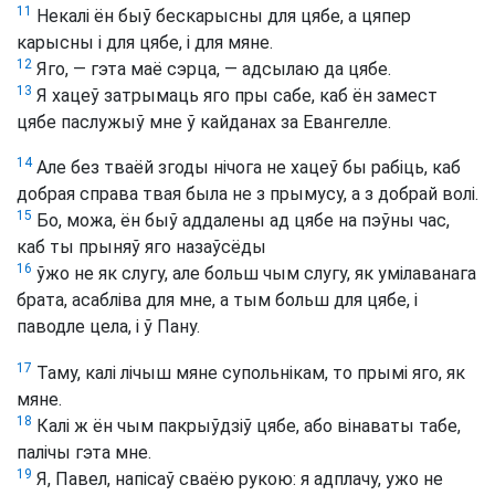
11
Некалі ён быў бескарысны для цябе, а цяпер
карысны і для цябе, і для мяне.
12
Яго, — гэта маё сэрца, — адсылаю да цябе.
13
Я хацеў затрымаць яго пры сабе, каб ён замест
цябе паслужыў мне ў кайданах за Евангелле.
14
Але без тваёй згоды нічога не хацеў бы рабіць, каб
добрая справа твая была не з прымусу, а з добрай волі.
15
Бо, можа, ён быў аддалены ад цябе на пэўны час,
каб ты прыняў яго назаўсёды
16
ўжо не як слугу, але больш чым слугу, як умілаванага
брата, асабліва для мне, а тым больш для цябе, і
паводле цела, і ў Пану.
17
Таму, калі лічыш мяне супольнікам, то прымі яго, як
мяне.
18
Калі ж ён чым пакрыўдзіў цябе, або вінаваты табе,
палічы гэта мне.
19
Я, Павел, напісаў сваёю рукою: я адплачу, ужо не