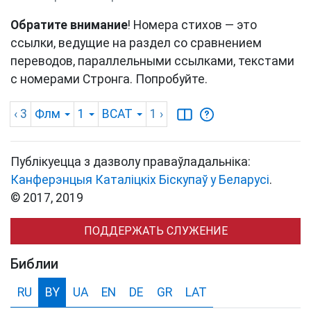
Обратите внимание
! Номера стихов — это
ссылки, ведущие на раздел со сравнением
переводов, параллельными ссылками, текстами
с номерами Стронга. Попробуйте.
‹ 3
Флм
1
BCAT
1
›
Публікуецца з дазволу праваўладальніка:
Канферэнцыя Каталіцкіх Біскупаў у Беларусі
.
© 2017, 2019
ПОДДЕРЖАТЬ СЛУЖЕНИЕ
Библии
RU
BY
UA
EN
DE
GR
LAT