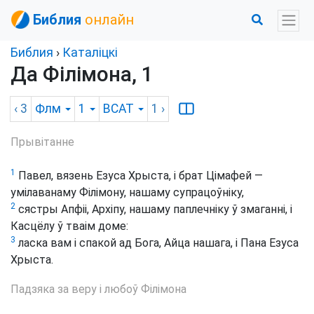
Библия
онлайн
Библия
›
Каталіцкі
Да Філімона, 1
‹ 3
Флм
1
BCAT
1
›
Прывітанне
1
Павел, вязень Езуса Хрыста, і брат Цімафей —
умілаванаму Філімону, нашаму супрацоўніку,
2
сястры Апфіі, Архіпу, нашаму паплечніку ў змаганні, і
Касцёлу ў тваім доме:
3
ласка вам і спакой ад Бога, Айца нашага, і Пана Езуса
Хрыста.
Падзяка за веру і любоў Філімона