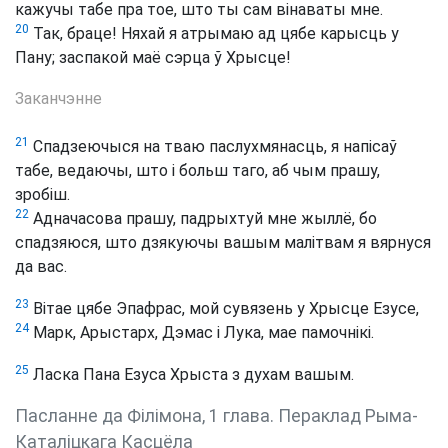
кажучы табе пра тое, што ты сам вінаваты мне.
20
Так, браце! Няхай я атрымаю ад цябе карысць у
Пану; заспакой маё сэрца ў Хрысце!
Заканчэнне
21
Спадзеючыся на тваю паслухмянасць, я напісаў
табе, ведаючы, што і больш таго, аб чым прашу,
зробіш.
22
Адначасова прашу, падрыхтуй мне жыллё, бо
спадзяюся, што дзякуючы вашым малітвам я вярнуся
да вас.
23
Вітае цябе Эпафрас, мой сувязень у Хрысце Езусе,
24
Марк, Арыстарх, Дэмас і Лука, мае памочнікі.
25
Ласка Пана Езуса Хрыста з духам вашым.
Пасланне да Філімона, 1 глава. Пераклад Рыма-
Каталіцкага Касцёла