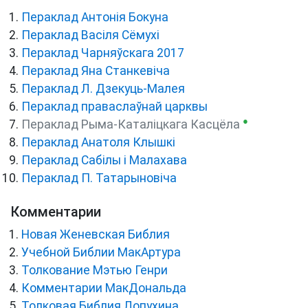
Пераклад Антонія Бокуна
Пераклад Васіля Сёмухі
Пераклад Чарняўскага 2017
Пераклад Яна Станкевіча
Пераклад Л. Дзекуць-Малея
Пераклад праваслаўнай царквы
●
Пераклад Рыма-Каталіцкага Касцёла
Пераклад Анатоля Клышкi
Пераклад Сабілы і Малахава
Пераклад П. Татарыновіча
Комментарии
Новая Женевская Библия
Учебной Библии МакАртура
Толкование Мэтью Генри
Комментарии МакДональда
Толковая Библия Лопухина