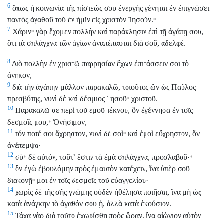
6
ὅπως ἡ κοινωνία τῆς πίστεώς σου ἐνεργὴς γένηται ἐν ἐπιγνώσει
παντὸς ἀγαθοῦ τοῦ ἐν ἡμῖν εἰς χριστὸν Ἰησοῦν.
*
7
Χάριν
γὰρ ἔχομεν πολλὴν καὶ παράκλησιν ἐπὶ τῇ ἀγάπῃ σου,
*
ὅτι τὰ σπλάγχνα τῶν ἁγίων ἀναπέπαυται διὰ σοῦ, ἀδελφέ.
8
Διὸ πολλὴν ἐν χριστῷ παρρησίαν ἔχων ἐπιτάσσειν σοι τὸ
ἀνῆκον,
9
διὰ τὴν ἀγάπην μᾶλλον παρακαλῶ, τοιοῦτος ὢν ὡς Παῦλος
πρεσβύτης, νυνὶ δὲ καὶ δέσμιος Ἰησοῦ
χριστοῦ.
*
10
Παρακαλῶ σε περὶ τοῦ ἐμοῦ τέκνου, ὃν ἐγέννησα ἐν τοῖς
δεσμοῖς μου,
Ὀνήσιμον,
*
11
τόν ποτέ σοι ἄχρηστον, νυνὶ δὲ σοὶ
καὶ ἐμοὶ εὔχρηστον, ὅν
*
ἀνέπεμψα·
12
σὺ
δὲ αὐτόν, τοῦτʼ ἔστιν τὰ ἐμὰ σπλάγχνα, προσλαβοῦ·
*
*
13
ὃν ἐγὼ ἐβουλόμην πρὸς ἐμαυτὸν κατέχειν, ἵνα ὑπὲρ σοῦ
διακονῇ
μοι ἐν τοῖς δεσμοῖς τοῦ εὐαγγελίου·
*
14
χωρὶς δὲ τῆς σῆς γνώμης οὐδὲν ἠθέλησα ποιῆσαι, ἵνα μὴ ὡς
κατὰ ἀνάγκην τὸ ἀγαθόν σου ᾖ, ἀλλὰ κατὰ ἑκούσιον.
15
Τάχα γὰρ διὰ τοῦτο ἐχωρίσθη πρὸς ὥραν, ἵνα αἰώνιον αὐτὸν