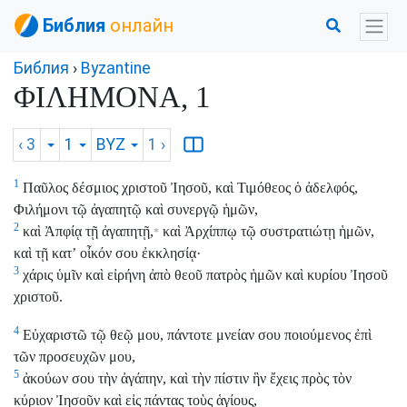
Библия
онлайн
Библия
›
Byzantine
ΦΙΛΗΜΟΝΑ, 1
‹ 3
1
BYZ
1
›
1
Παῦλος δέσμιος χριστοῦ Ἰησοῦ, καὶ Τιμόθεος ὁ ἀδελφός,
Φιλήμονι τῷ ἀγαπητῷ καὶ συνεργῷ ἡμῶν,
2
καὶ Ἀπφίᾳ τῇ ἀγαπητῇ,
καὶ Ἀρχίππῳ τῷ συστρατιώτῃ ἡμῶν,
*
καὶ τῇ κατʼ οἶκόν σου ἐκκλησίᾳ·
3
χάρις ὑμῖν καὶ εἰρήνη ἀπὸ θεοῦ πατρὸς ἡμῶν καὶ κυρίου Ἰησοῦ
χριστοῦ.
4
Εὐχαριστῶ τῷ θεῷ μου, πάντοτε μνείαν σου ποιούμενος ἐπὶ
τῶν προσευχῶν μου,
5
ἀκούων σου τὴν ἀγάπην, καὶ τὴν πίστιν ἣν ἔχεις πρὸς τὸν
κύριον Ἰησοῦν καὶ εἰς πάντας τοὺς ἁγίους,