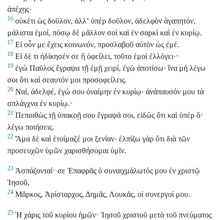
ἀπέχῃς·
16
οὐκέτι ὡς δοῦλον, ἀλλʼ ὑπὲρ δοῦλον, ἀδελφὸν ἀγαπητόν,
μάλιστα ἐμοί, πόσῳ δὲ μᾶλλον σοὶ καὶ ἐν σαρκὶ καὶ ἐν κυρίῳ.
17
Εἰ οὖν με ἔχεις κοινωνόν, προσλαβοῦ αὐτὸν ὡς ἐμέ.
18
Εἰ δέ τι ἠδίκησέν σε ἢ ὀφείλει, τοῦτο ἐμοὶ ἐλλόγει·
*
19
ἐγὼ Παῦλος ἔγραψα τῇ ἐμῇ χειρί, ἐγὼ ἀποτίσω· ἵνα μὴ λέγω
σοι ὅτι καὶ σεαυτόν μοι προσοφείλεις.
20
Ναί, ἀδελφέ, ἐγώ σου ὀναίμην ἐν κυρίῳ· ἀνάπαυσόν μου τὰ
σπλάγχνα ἐν κυρίῳ.
*
21
Πεποιθὼς τῇ ὑπακοῇ σου ἔγραψά σοι, εἰδὼς ὅτι καὶ ὑπὲρ ὃ
*
λέγω ποιήσεις.
22
Ἅμα δὲ καὶ ἑτοίμαζέ μοι ξενίαν· ἐλπίζω γὰρ ὅτι διὰ τῶν
προσευχῶν ὑμῶν χαρισθήσομαι ὑμῖν.
23
Ἀσπάζονταί
σε Ἐπαφρᾶς ὁ συναιχμάλωτός μου ἐν χριστῷ
*
Ἰησοῦ,
24
Μᾶρκος, Ἀρίσταρχος, Δημᾶς, Λουκᾶς, οἱ συνεργοί μου.
25
Ἡ χάρις τοῦ κυρίου ἡμῶν
Ἰησοῦ χριστοῦ μετὰ τοῦ πνεύματος
*