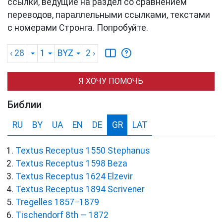
ссылки, ведущие на раздел со сравнением
переводов, параллельными ссылками, текстами
с номерами Стронга. Попробуйте.
‹ 28
1
BYZ
2
›
Я ХОЧУ ПОМОЧЬ
Библии
RU
BY
UA
EN
DE
GR
LAT
Textus Receptus 1550 Stephanus
Textus Receptus 1598 Beza
Textus Receptus 1624 Elzevir
Textus Receptus 1894 Scrivener
Tregelles 1857−1879
Tischendorf 8th — 1872