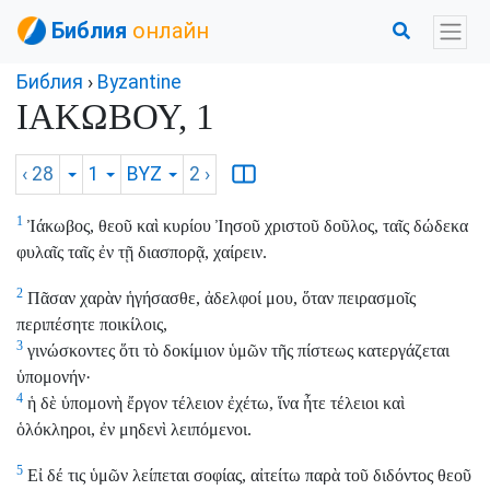
Библия
онлайн
Библия
›
Byzantine
ΙΑΚΩΒΟΥ, 1
‹ 28
1
BYZ
2
›
1
Ἰάκωβος, θεοῦ καὶ κυρίου Ἰησοῦ χριστοῦ δοῦλος, ταῖς δώδεκα
φυλαῖς ταῖς ἐν τῇ διασπορᾷ, χαίρειν.
2
Πᾶσαν χαρὰν ἡγήσασθε, ἀδελφοί μου, ὅταν πειρασμοῖς
περιπέσητε ποικίλοις,
3
γινώσκοντες ὅτι τὸ δοκίμιον ὑμῶν τῆς πίστεως κατεργάζεται
ὑπομονήν·
4
ἡ δὲ ὑπομονὴ ἔργον τέλειον ἐχέτω, ἵνα ἦτε τέλειοι καὶ
ὁλόκληροι, ἐν μηδενὶ λειπόμενοι.
5
Εἰ δέ τις ὑμῶν λείπεται σοφίας, αἰτείτω παρὰ τοῦ διδόντος θεοῦ