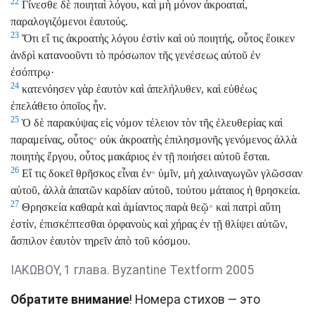
22
Γίνεσθε δὲ ποιηταὶ λόγου, καὶ μὴ μόνον ἀκροαταί,
παραλογιζόμενοι ἑαυτούς.
23
Ὅτι εἴ τις ἀκροατὴς λόγου ἐστὶν καὶ οὐ ποιητής, οὗτος ἔοικεν
ἀνδρὶ κατανοοῦντι τὸ πρόσωπον τῆς γενέσεως αὐτοῦ ἐν
ἐσόπτρῳ·
24
κατενόησεν γὰρ ἑαυτὸν καὶ ἀπελήλυθεν, καὶ εὐθέως
ἐπελάθετο ὁποῖος ἦν.
25
Ὁ δὲ παρακύψας εἰς νόμον τέλειον τὸν τῆς ἐλευθερίας καὶ
παραμείνας, οὗτος
οὐκ ἀκροατὴς ἐπιλησμονῆς γενόμενος ἀλλὰ
*
ποιητὴς ἔργου, οὗτος μακάριος ἐν τῇ ποιήσει αὐτοῦ ἔσται.
26
Εἴ τις δοκεῖ θρῆσκος εἶναι ἐν
ὑμῖν, μὴ χαλιναγωγῶν γλῶσσαν
*
αὐτοῦ, ἀλλὰ ἀπατῶν καρδίαν αὐτοῦ, τούτου μάταιος ἡ θρησκεία.
27
Θρησκεία καθαρὰ καὶ ἀμίαντος παρὰ θεῷ
καὶ πατρὶ αὕτη
*
ἐστίν, ἐπισκέπτεσθαι ὀρφανοὺς καὶ χήρας ἐν τῇ θλίψει αὐτῶν,
ἄσπιλον ἑαυτὸν τηρεῖν ἀπὸ τοῦ κόσμου.
ΙΑΚΩΒΟΥ, 1 глава. Byzantine Textform 2005
Обратите внимание
! Номера стихов — это