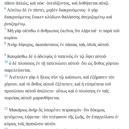
πᾶσιν ἁπλῶς, καὶ οὐκ
ὀνειδίζοντος, καὶ δοθήσεται αὐτῷ.
*
6
Αἰτείτω δὲ ἐν πίστει, μηδὲν διακρινόμενος· ὁ γὰρ
διακρινόμενος ἔοικεν κλύδωνι θαλάσσης ἀνεμιζομένῳ καὶ
ῥιπιζομένῳ.
7
Μὴ γὰρ οἰέσθω ὁ ἄνθρωπος ἐκεῖνος ὅτι λήψεταί
τι παρὰ τοῦ
*
κυρίου.
8
Ἀνὴρ δίψυχος, ἀκατάστατος ἐν πάσαις ταῖς ὁδοῖς αὐτοῦ.
9
Καυχάσθω δὲ ὁ ἀδελφὸς ὁ ταπεινὸς ἐν τῷ ὕψει αὐτοῦ·
10
ὁ δὲ πλούσιος ἐν τῇ ταπεινώσει αὐτοῦ· ὅτι ὡς ἄνθος χόρτου
παρελεύσεται.
11
Ἀνέτειλεν γὰρ ὁ ἥλιος σὺν τῷ καύσωνι, καὶ ἐξήρανεν τὸν
χόρτον, καὶ τὸ ἄνθος αὐτοῦ ἐξέπεσεν, καὶ ἡ εὐπρέπεια τοῦ
προσώπου αὐτοῦ ἀπώλετο· οὕτως καὶ ὁ πλούσιος ἐν ταῖς
πορείαις αὐτοῦ μαρανθήσεται.
12
Μακάριος ἀνὴρ ὃς ὑπομένει πειρασμόν· ὅτι δόκιμος
γενόμενος λήψεται
τὸν στέφανον τῆς ζωῆς, ὃν ἐπηγγείλατο ὁ
*
*
κύριος τοῖς ἀγαπῶσιν αὐτόν.