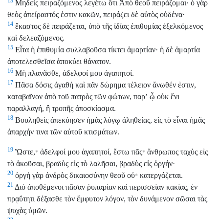
13
Μηδεὶς πειραζόμενος λεγέτω ὅτι Ἀπὸ θεοῦ πειράζομαι· ὁ γὰρ
θεὸς ἀπείραστός ἐστιν κακῶν, πειράζει δὲ αὐτὸς οὐδένα·
14
ἕκαστος δὲ πειράζεται, ὑπὸ τῆς ἰδίας ἐπιθυμίας ἐξελκόμενος
καὶ δελεαζόμενος.
15
Εἶτα ἡ ἐπιθυμία συλλαβοῦσα τίκτει ἁμαρτίαν· ἡ δὲ ἁμαρτία
ἀποτελεσθεῖσα ἀποκύει θάνατον.
16
Μὴ πλανᾶσθε, ἀδελφοί μου ἀγαπητοί.
17
Πᾶσα δόσις ἀγαθὴ καὶ πᾶν δώρημα τέλειον ἄνωθέν ἐστιν,
καταβαῖνον ἀπὸ τοῦ πατρὸς τῶν φώτων, παρʼ ᾧ οὐκ ἔνι
παραλλαγή, ἢ τροπῆς ἀποσκίασμα.
18
Βουληθεὶς ἀπεκύησεν ἡμᾶς λόγῳ ἀληθείας, εἰς τὸ εἶναι ἡμᾶς
ἀπαρχήν τινα τῶν αὐτοῦ κτισμάτων.
19
Ὥστε,
ἀδελφοί μου ἀγαπητοί, ἔστω πᾶς
ἄνθρωπος ταχὺς εἰς
*
*
τὸ ἀκοῦσαι, βραδὺς εἰς τὸ λαλῆσαι, βραδὺς εἰς ὀργήν·
20
ὀργὴ γὰρ ἀνδρὸς δικαιοσύνην θεοῦ οὐ
κατεργάζεται.
*
21
Διὸ ἀποθέμενοι πᾶσαν ῥυπαρίαν καὶ περισσείαν κακίας, ἐν
πρᾳΰτητι δέξασθε τὸν ἔμφυτον λόγον, τὸν δυνάμενον σῶσαι τὰς
ψυχὰς ὑμῶν.