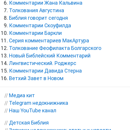
Комментарии Жана Кальвина
Толкования Августина
Библия говорит сегодня
Комментарии Скоуфилда
Комментарии Баркли
Серия комментариев МакАртура
Толкование Феофилакта Болгарского
Новый Библейский Комментарий
Лингвистический. Роджерс
Комментарии Давида Стерна
Ветхий Завет в Новом
//
Медиа кит
//
Telegram недокнижника
//
Наш YouTube канал
//
Детская Библия