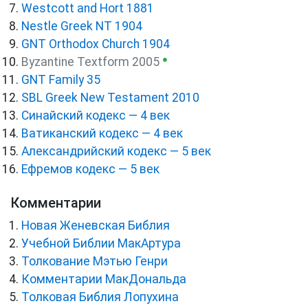
Westcott and Hort 1881
Nestle Greek NT 1904
GNT Orthodox Church 1904
●
Byzantine Textform 2005
GNT Family 35
SBL Greek New Testament 2010
Синайский кодекс — 4 век
Ватиканский кодекс — 4 век
Александрийский кодекс — 5 век
Ефремов кодекс — 5 век
Комментарии
Новая Женевская Библия
Учебной Библии МакАртура
Толкование Мэтью Генри
Комментарии МакДональда
Толковая Библия Лопухина