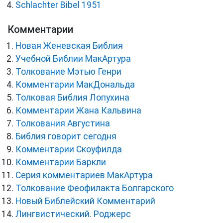
Schlachter Bibel 1951
Комментарии
Новая Женевская Библия
Учебной Библии МакАртура
Толкование Мэтью Генри
Комментарии МакДональда
Толковая Библия Лопухина
Комментарии Жана Кальвина
Толкования Августина
Библия говорит сегодня
Комментарии Скоуфилда
Комментарии Баркли
Серия комментариев МакАртура
Толкование Феофилакта Болгарского
Новый Библейский Комментарий
Лингвистический. Роджерс