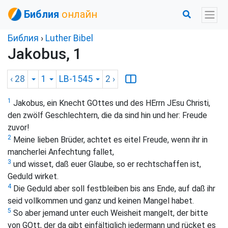
Библия
онлайн
Библия
›
Luther Bibel
Jakobus, 1
‹ 28
1
LB-1545
2
›
1
Jakobus, ein Knecht GOttes und des HErrn JEsu Christi,
den zwölf Geschlechtern, die da sind hin und her: Freude
zuvor!
2
Meine lieben Brüder, achtet es eitel Freude, wenn ihr in
mancherlei Anfechtung fallet,
3
und wisset, daß euer Glaube, so er rechtschaffen ist,
Geduld wirket.
4
Die Geduld aber soll festbleiben bis ans Ende, auf daß ihr
seid vollkommen und ganz und keinen Mangel habet.
5
So aber jemand unter euch Weisheit mangelt, der bitte
von GOtt, der da gibt einfältiglich jedermann und rücket es