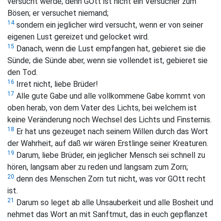
versucht werde; denn GOtt ist nicht ein Versucher zum
Bösen; er versuchet niemand;
14
sondern ein jeglicher wird versucht, wenn er von seiner
eigenen Lust gereizet und gelocket wird.
15
Danach, wenn die Lust empfangen hat, gebieret sie die
Sünde; die Sünde aber, wenn sie vollendet ist, gebieret sie
den Tod.
16
Irret nicht, liebe Brüder!
17
Alle gute Gabe und alle vollkommene Gabe kommt von
oben herab, von dem Vater des Lichts, bei welchem ist
keine Veränderung noch Wechsel des Lichts und Finsternis.
18
Er hat uns gezeuget nach seinem Willen durch das Wort
der Wahrheit, auf daß wir wären Erstlinge seiner Kreaturen.
19
Darum, liebe Brüder, ein jeglicher Mensch sei schnell zu
hören, langsam aber zu reden und langsam zum Zorn;
20
denn des Menschen Zorn tut nicht, was vor GOtt recht
ist.
21
Darum so leget ab alle Unsauberkeit und alle Bosheit und
nehmet das Wort an mit Sanftmut, das in euch gepflanzet