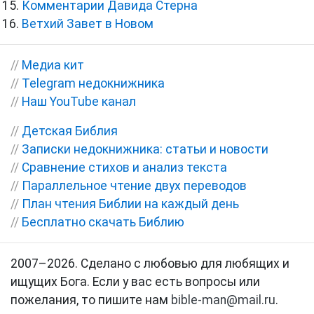
Комментарии Давида Стерна
Ветхий Завет в Новом
//
Медиа кит
//
Telegram недокнижника
//
Наш YouTube канал
//
Детская Библия
//
Записки недокнижника: статьи и новости
//
Сравнение стихов и анализ текста
//
Параллельное чтение двух переводов
//
План чтения Библии на каждый день
//
Бесплатно скачать Библию
2007–2026. Сделано с любовью для любящих и
ищущих Бога. Если у вас есть вопросы или
пожелания, то пишите нам
bible-man@mail.ru
.