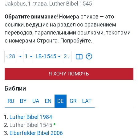
Jakobus, 1 глава. Luther Bibel 1545
Обратите внимание
! Номера стихов — это
ссылки, ведущие на раздел со сравнением
переводов, параллельными ссылками, текстами
с номерами Стронга. Попробуйте.
‹ 28
1
LB-1545
2
›
Я ХОЧУ ПОМОЧЬ
Библии
RU
BY
UA
EN
DE
GR
LAT
Luther Bibel 1984
●
Luther Bibel 1545
Elberfelder Bibel 2006