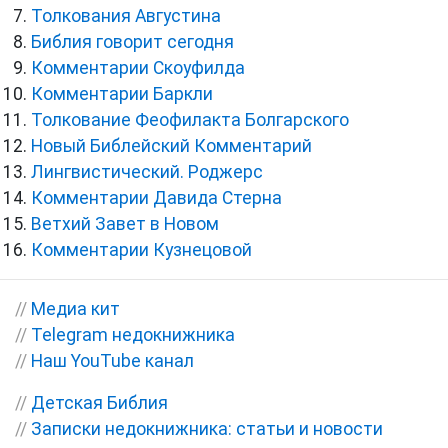
Толкования Августина
Библия говорит сегодня
Комментарии Скоуфилда
Комментарии Баркли
Толкование Феофилакта Болгарского
Новый Библейский Комментарий
Лингвистический. Роджерс
Комментарии Давида Стерна
Ветхий Завет в Новом
Комментарии Кузнецовой
//
Медиа кит
//
Telegram недокнижника
//
Наш YouTube канал
//
Детская Библия
//
Записки недокнижника: статьи и новости