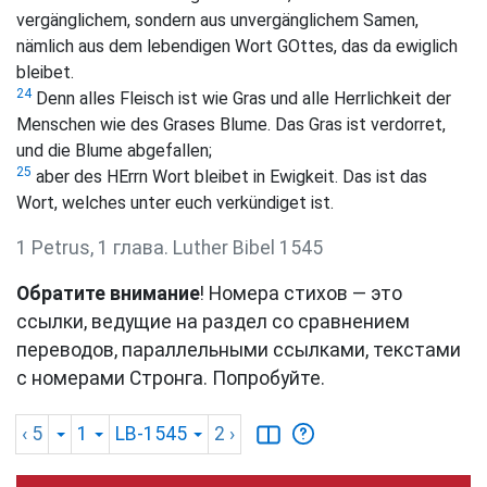
vergänglichem, sondern aus unvergänglichem Samen,
nämlich aus dem lebendigen Wort GOttes, das da ewiglich
bleibet.
24
Denn alles Fleisch ist wie Gras und alle Herrlichkeit der
Menschen wie des Grases Blume. Das Gras ist verdorret,
und die Blume abgefallen;
25
aber des HErrn Wort bleibet in Ewigkeit. Das ist das
Wort, welches unter euch verkündiget ist.
1 Petrus, 1 глава. Luther Bibel 1545
Обратите внимание
! Номера стихов — это
ссылки, ведущие на раздел со сравнением
переводов, параллельными ссылками, текстами
с номерами Стронга. Попробуйте.
‹ 5
1
LB-1545
2
›