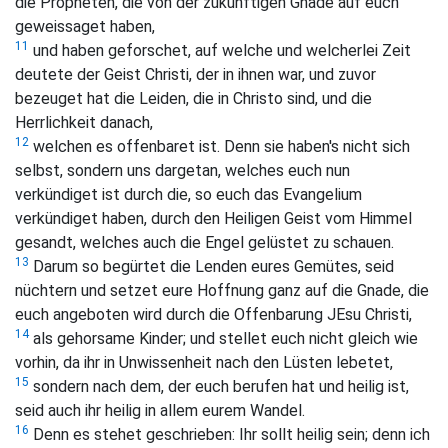
die Propheten, die von der zukünftigen Gnade auf euch
geweissaget haben,
11
und haben geforschet, auf welche und welcherlei Zeit
deutete der Geist Christi, der in ihnen war, und zuvor
bezeuget hat die Leiden, die in Christo sind, und die
Herrlichkeit danach,
12
welchen es offenbaret ist. Denn sie haben's nicht sich
selbst, sondern uns dargetan, welches euch nun
verkündiget ist durch die, so euch das Evangelium
verkündiget haben, durch den Heiligen Geist vom Himmel
gesandt, welches auch die Engel gelüstet zu schauen.
13
Darum so begürtet die Lenden eures Gemütes, seid
nüchtern und setzet eure Hoffnung ganz auf die Gnade, die
euch angeboten wird durch die Offenbarung JEsu Christi,
14
als gehorsame Kinder; und stellet euch nicht gleich wie
vorhin, da ihr in Unwissenheit nach den Lüsten lebetet,
15
sondern nach dem, der euch berufen hat und heilig ist,
seid auch ihr heilig in allem eurem Wandel.
16
Denn es stehet geschrieben: Ihr sollt heilig sein; denn ich