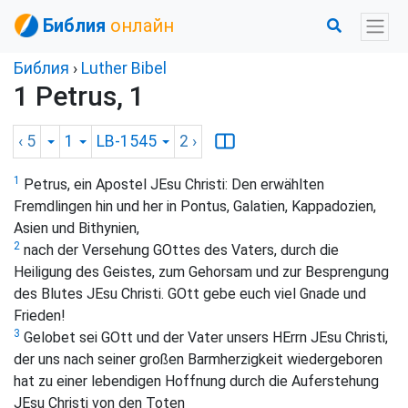
Библия
онлайн
Библия
›
Luther Bibel
1 Petrus, 1
‹ 5
1
LB-1545
2
›
1
Petrus, ein Apostel JEsu Christi: Den erwählten
Fremdlingen hin und her in Pontus, Galatien, Kappadozien,
Asien und Bithynien,
2
nach der Versehung GOttes des Vaters, durch die
Heiligung des Geistes, zum Gehorsam und zur Besprengung
des Blutes JEsu Christi. GOtt gebe euch viel Gnade und
Frieden!
3
Gelobet sei GOtt und der Vater unsers HErrn JEsu Christi,
der uns nach seiner großen Barmherzigkeit wiedergeboren
hat zu einer lebendigen Hoffnung durch die Auferstehung
JEsu Christi von den Toten