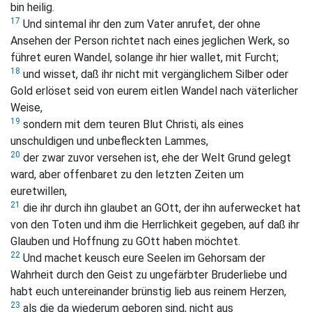
bin heilig.
17
Und sintemal ihr den zum Vater anrufet, der ohne
Ansehen der Person richtet nach eines jeglichen Werk, so
führet euren Wandel, solange ihr hier wallet, mit Furcht;
18
und wisset, daß ihr nicht mit vergänglichem Silber oder
Gold erlöset seid von eurem eitlen Wandel nach väterlicher
Weise,
19
sondern mit dem teuren Blut Christi, als eines
unschuldigen und unbefleckten Lammes,
20
der zwar zuvor versehen ist, ehe der Welt Grund gelegt
ward, aber offenbaret zu den letzten Zeiten um
euretwillen,
21
die ihr durch ihn glaubet an GOtt, der ihn auferwecket hat
von den Toten und ihm die Herrlichkeit gegeben, auf daß ihr
Glauben und Hoffnung zu GOtt haben möchtet.
22
Und machet keusch eure Seelen im Gehorsam der
Wahrheit durch den Geist zu ungefärbter Bruderliebe und
habt euch untereinander brünstig lieb aus reinem Herzen,
23
als die da wiederum geboren sind, nicht aus