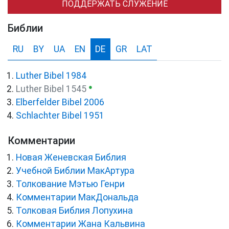
ПОДДЕРЖАТЬ СЛУЖЕНИЕ
Библии
RU
BY
UA
EN
DE
GR
LAT
Luther Bibel 1984
●
Luther Bibel 1545
Elberfelder Bibel 2006
Schlachter Bibel 1951
Комментарии
Новая Женевская Библия
Учебной Библии МакАртура
Толкование Мэтью Генри
Комментарии МакДональда
Толковая Библия Лопухина
Комментарии Жана Кальвина