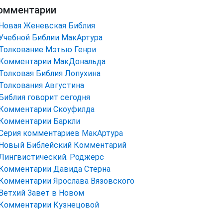
омментарии
Новая Женевская Библия
Учебной Библии МакАртура
Толкование Мэтью Генри
Комментарии МакДональда
Толковая Библия Лопухина
Толкования Августина
Библия говорит сегодня
Комментарии Скоуфилда
Комментарии Баркли
Серия комментариев МакАртура
Новый Библейский Комментарий
Лингвистический. Роджерс
Комментарии Давида Стерна
Комментарии Ярослава Вязовского
Ветхий Завет в Новом
Комментарии Кузнецовой