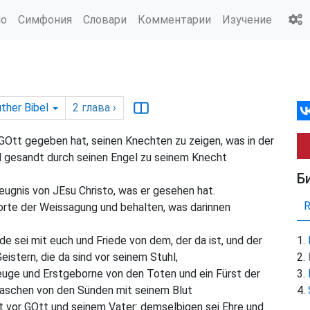
ио
Симфония
Словари
Комментарии
Изучение
ther Bibel
2
глава
›
m GOtt gegeben hat, seinen Knechten zu zeigen, was in der
d gesandt durch seinen Engel zu seinem Knecht
Б
ugnis von JEsu Christo, was er gesehen hat.
 Worte der Weissagung und behalten, was darinnen
 sei mit euch und Friede von dem, der da ist, und der
istern, die da sind vor seinem Stuhl,
Zeuge und Erstgeborne von den Toten und ein Fürst der
waschen von den Sünden mit seinem Blut
 vor GOtt und seinem Vater: demselbigen sei Ehre und