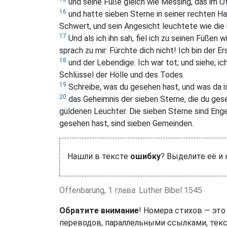
und seine Füße gleich wie Messing, das im O
16
und hatte sieben Sterne in seiner rechten Ha
Schwert, und sein Angesicht leuchtete wie die 
17
Und als ich ihn sah, fiel ich zu seinen Füßen 
sprach zu mir: Fürchte dich nicht! Ich bin der E
18
und der Lebendige. Ich war tot; und siehe, ic
Schlüssel der Hölle und des Todes.
19
Schreibe, was du gesehen hast, und was da i
20
das Geheimnis der sieben Sterne, die du gese
güldenen Leuchter. Die sieben Sterne sind Enge
gesehen hast, sind sieben Gemeinden.
Нашли в тексте
ошибку
? Выделите её и
Offenbarung, 1 глава. Luther Bibel 1545
Обратите внимание
! Номера стихов — это
переводов, параллельными ссылками, текс