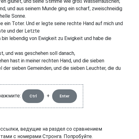
fen glühet, und seine Stimme wie groß Wasserrauschen;
nd, und aus seinem Munde ging ein scharf, zweischneidig
helle Sonne.
wie ein Toter. Und er legte seine rechte Hand auf mich und
rste und der Letzte
h bin lebendig von Ewigkeit zu Ewigkeit und habe die
st, und was geschehen soll danach,
hen hast in meiner rechten Hand, und die sieben
l der sieben Gemeinden, und die sieben Leuchter, die du
 нажмите:
+
Ctrl
Enter
 ссылки, ведущие на раздел со сравнением
тами с номерами Стронга. Попробуйте.