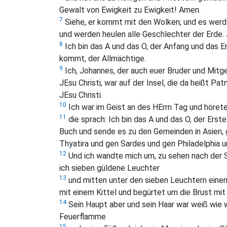
Gewalt von Ewigkeit zu Ewigkeit! Amen.
7
Siehe, er kommt mit den Wolken; und es werde
und werden heulen alle Geschlechter der Erde.
8
Ich bin das A und das O, der Anfang und das End
kommt, der Allmächtige.
9
Ich, Johannes, der auch euer Bruder und Mitge
JEsu Christi, war auf der Insel, die da heißt 
JEsu Christi.
10
Ich war im Geist an des HErrn Tag und hörete
11
die sprach: Ich bin das A und das O, der Erste
Buch und sende es zu den Gemeinden in Asien
Thyatira und gen Sardes und gen Philadelphia 
12
Und ich wandte mich um, zu sehen nach der St
ich sieben güldene Leuchter
13
und mitten unter den sieben Leuchtern einen
mit einem Kittel und begürtet um die Brust mit
14
Sein Haupt aber und sein Haar war weiß wie 
Feuerflamme
15