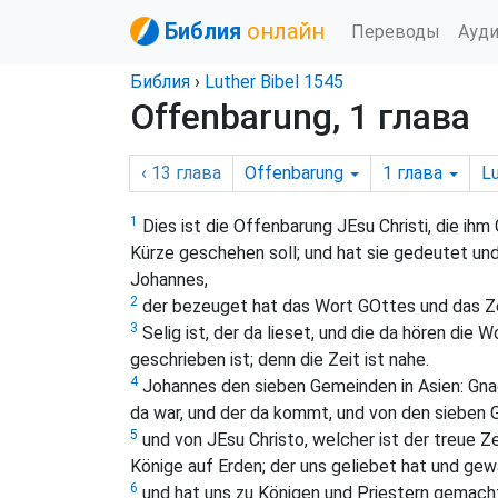
Библия
онлайн
Переводы
Ауд
Библия
›
Luther Bibel 1545
Offenbarung, 1 глава
‹ 13
глава
Offenbarung
1
глава
Lu
1
Dies ist die Offenbarung JEsu Christi, die ih
Kürze geschehen soll; und hat sie gedeutet un
Johannes,
2
der bezeuget hat das Wort GOttes und das Ze
3
Selig ist, der da lieset, und die da hören die
geschrieben ist; denn die Zeit ist nahe.
4
Johannes den sieben Gemeinden in Asien: Gnade
da war, und der da kommt, und von den sieben Ge
5
und von JEsu Christo, welcher ist der treue 
Könige auf Erden; der uns geliebet hat und ge
6
und hat uns zu Königen und Priestern gemacht