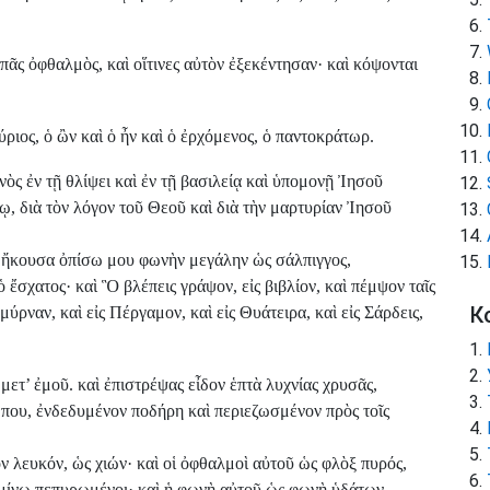
πᾶς ὀφθαλμὸς, καὶ οἵτινες αὐτὸν ἐξεκέντησαν· καὶ κόψονται
ύριος, ὁ ὢν καὶ ὁ ἦν καὶ ὁ ἐρχόμενος, ὁ παντοκράτωρ.
ς ἐν τῇ θλίψει καὶ ἐν τῇ βασιλείᾳ καὶ ὑπομονῇ Ἰησοῦ
, διὰ τὸν λόγον τοῦ Θεοῦ καὶ διὰ τὴν μαρτυρίαν Ἰησοῦ
ὶ ἤκουσα ὀπίσω μου φωνὴν μεγάλην ὡς σάλπιγγος,
 ἔσχατος· καὶ Ὃ βλέπεις γράψον, εἰς βιβλίον, καὶ πέμψον ταῖς
К
μύρναν, καὶ εἰς Πέργαμον, καὶ εἰς Θυάτειρα, καὶ εἰς Σάρδεις,
ετ’ ἐμοῦ. καὶ ἐπιστρέψας εἶδον ἑπτὰ λυχνίας χρυσᾶς,
που, ἐνδεδυμένον ποδήρη καὶ περιεζωσμένον πρὸς τοῖς
ον λευκόν, ὡς χιών· καὶ οἱ ὀφθαλμοὶ αὐτοῦ ὡς φλὸξ πυρός,
αμίνῳ πεπυρωμένοι· καὶ ἡ φωνὴ αὐτοῦ ὡς φωνὴ ὑδάτων