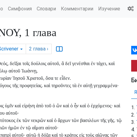
ио
Симфония
Словари
Комментарии
Изучение
Υ, 1 глава
Scrivener
2
глава
›
 δεῖξαι τοῖς δούλοις αὐτοῦ, ἃ δεῖ γενέσθαι ἐν τάχει, καὶ
ούλῳ αὐτοῦ Ἰωάννῃ,
υρίαν Ἰησοῦ Χριστοῦ, ὅσα τε εἶδεν.
Б
όγους τῆς προφητείας. καὶ τηροῦντες τὰ ἐν αὐτῇ γεγραμμένα·
ις ὑμῖν καὶ εἰρήνη ἀπὸ τοῦ ὁ ὢν καὶ ὁ ἦν καὶ ὁ ἐρχόμενος· καὶ
ου αὐτοῦ·
τότοκος ἐκ τῶν νεκρῶν καὶ ὁ ἄρχων τῶν βασιλέων τῆς γῆς. τῷ
ιῶν ἡμῶν ἐν τῷ αἵματι αὐτοῦ·
πατρὶ αὐτοῦ· αὐτῷ ἡ δόξα καὶ τὸ κράτος εἰς τοὺς αἰῶνας τῶν