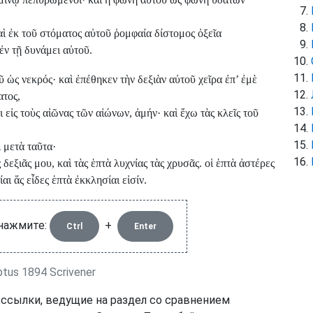
καὶ ἐκ τοῦ στόματος αὐτοῦ ῥομφαία δίστομος ὀξεῖα
ἐν τῇ δυνάμει αὐτοῦ.
ῦ ὡς νεκρός· καὶ ἐπέθηκεν τὴν δεξιὰν αὐτοῦ χεῖρα ἐπ’ ἐμὲ
ατος,
ι εἰς τοὺς αἰῶνας τῶν αἰώνων, ἀμήν· καὶ ἔχω τὰς κλεῖς τοῦ
ι μετὰ ταῦτα·
δεξιᾶς μου, καὶ τὰς ἑπτὰ λυχνίας τὰς χρυσᾶς. οἱ ἑπτὰ ἀστέρες
αι ἅς εἶδες ἑπτὰ ἐκκλησίαι εἰσίν.
 нажмите:
+
Ctrl
Enter
tus 1894 Scrivener
 ссылки, ведущие на раздел со сравнением