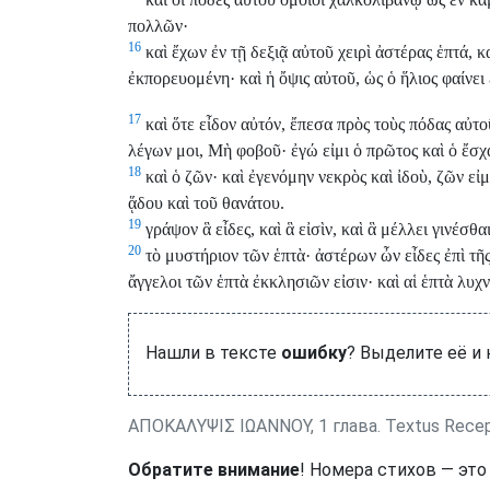
πολλῶν·
16
καὶ ἔχων ἐν τῇ δεξιᾷ αὐτοῦ χειρὶ ἀστέρας ἑπτά, 
ἐκπορευομένη· καὶ ἡ ὄψις αὐτοῦ, ὡς ὁ ἥλιος φαίνει 
17
καὶ ὅτε εἶδον αὐτόν, ἔπεσα πρὸς τοὺς πόδας αὐτο
λέγων μοι, Μὴ φοβοῦ· ἐγώ εἰμι ὁ πρῶτος καὶ ὁ ἔσχ
18
καὶ ὁ ζῶν· καὶ ἐγενόμην νεκρὸς καὶ ἰδοὺ, ζῶν εἰμ
ᾅδου καὶ τοῦ θανάτου.
19
γράψον ἃ εἶδες, καὶ ἃ εἰσὶν, καὶ ἃ μέλλει γινέσθα
20
τὸ μυστήριον τῶν ἑπτὰ· ἀστέρων ὦν εἶδες ἐπὶ τῆς 
ἄγγελοι τῶν ἑπτὰ ἐκκλησιῶν εἰσιν· καὶ αἱ ἑπτὰ λυχνί
Нашли в тексте
ошибку
? Выделите её и
ΑΠΟΚΑΛΥΨΙΣ ΙΩΑΝΝΟΥ, 1 глава. Textus Recep
Обратите внимание
! Номера стихов — это