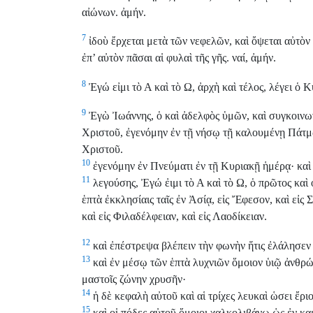
αἰώνων. ἀμήν.
7
ἰδοὺ ἔρχεται μετὰ τῶν νεφελῶν, καὶ ὄψεται αὐτὸν 
ἐπ’ αὐτὸν πᾶσαι αἱ φυλαὶ τῆς γῆς. ναί, ἀμήν.
8
Ἐγώ εἰμι τὸ Α καὶ τὸ Ω, ἀρχὴ καὶ τέλος, λέγει ὁ Κ
9
Ἐγὼ Ἰωάννης, ὁ καὶ ἀδελφὸς ὑμῶν, καὶ συγκοινωνὸ
Χριστοῦ, ἐγενόμην ἐν τῇ νήσῳ τῇ καλουμένῃ Πάτμῳ
Χριστοῦ.
10
ἐγενόμην ἐν Πνεύματι ἐν τῇ Κυριακῇ ἡμέρᾳ· κα
11
λεγούσης, Ἐγώ ἐιμι τὸ Α καὶ τὸ Ω, ὁ πρῶτος καὶ ὁ
ἑπτὰ ἐκκλησίαις ταῖς ἐν Ἀσίᾳ, εἰς Ἔφεσον, καὶ εἰς Σ
καὶ εἰς Φιλαδέλφειαν, καὶ εἰς Λαοδίκειαν.
12
καὶ ἐπέστρεψα βλέπειν τὴν φωνὴν ἥτις ἐλάλησεν μ
13
καὶ ἐν μέσῳ τῶν ἑπτὰ λυχνιῶν ὅμοιον ὑιῷ ἀνθρώ
μαστοῖς ζώνην χρυσῆν·
14
ἡ δὲ κεφαλὴ αὐτοῦ καὶ αἱ τρίχες λευκαὶ ὡσει ἔρι
15
καὶ οἱ πόδες αὐτοῦ ὅμοιοι χαλκολιβάνῳ ὡς ἐν κ