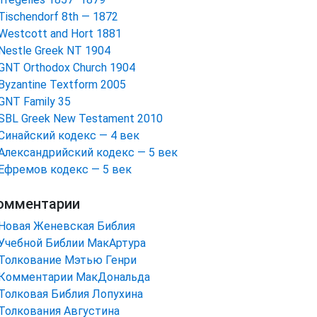
Tischendorf 8th — 1872
Westcott and Hort 1881
Nestle Greek NT 1904
GNT Orthodox Church 1904
Byzantine Textform 2005
GNT Family 35
SBL Greek New Testament 2010
Синайский кодекс — 4 век
Александрийский кодекс — 5 век
Ефремов кодекс — 5 век
омментарии
Новая Женевская Библия
Учебной Библии МакАртура
Толкование Мэтью Генри
Комментарии МакДональда
Толковая Библия Лопухина
Толкования Августина