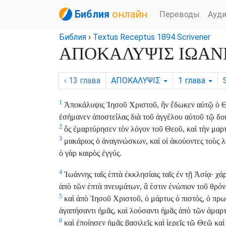
Библия
онлайн
Переводы
Ауд
Библия
›
Textus Receptus 1894 Scrivener
ΑΠΟΚΑΛΥΨΙΣ ΙΩΑΝΝΟ
‹ 13
глава
ΑΠΟΚΑΛΥΨΙΣ
1
глава
1
Ἀποκάλυψις Ἰησοῦ Χριστοῦ, ἣν ἔδωκεν αὐτῷ ὁ Θεός,
ἐσήμανεν ἀποστείλας διὰ τοῦ ἀγγέλου αὐτοῦ τῷ δ
2
ὃς ἐμαρτύρησεν τὸν λόγον τοῦ Θεοῦ, καὶ τὴν μαρτ
3
μακάριος ὁ ἀναγινώσκων, καὶ οἱ ἀκούοντες τοὺς λ
ὁ γὰρ καιρὸς ἐγγύς.
4
Ἰωάννης ταῖς ἑπτὰ ἐκκλησίαις ταῖς ἐν τῇ Ἀσίᾳ· χάρ
ἀπὸ τῶν ἑπτὰ πνευμάτων, ἃ ἐστιν ἐνώπιον τοῦ θρόν
5
καὶ ἀπὸ Ἰησοῦ Χριστοῦ, ὁ μάρτυς ὁ πιστός, ὁ πρω
ἀγαπήσαντι ἡμᾶς, καὶ λούσαντι ἡμᾶς ἀπὸ τῶν ἁμαρτ
6
καὶ ἐποίησεν ἡμᾶς βασιλεῖς καὶ ἱερεῖς τῷ Θεῷ καὶ 