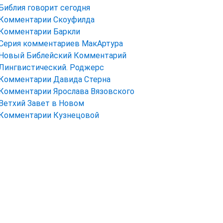
Библия говорит сегодня
Комментарии Скоуфилда
Комментарии Баркли
Серия комментариев МакАртура
Новый Библейский Комментарий
Лингвистический. Роджерс
Комментарии Давида Стерна
Комментарии Ярослава Вязовского
Ветхий Завет в Новом
Комментарии Кузнецовой