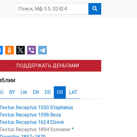
ПОДДЕРЖАТЬ ДЕНЬГАМИ
иблии
RU
BY
UA
EN
DE
GR
LAT
Textus Receptus 1550 Stephanus
Textus Receptus 1598 Beza
Textus Receptus 1624 Elzevir
●
Textus Receptus 1894 Scrivener
Tregelles 1857−1879