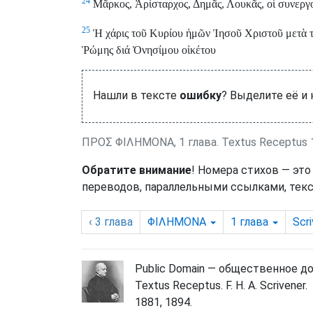
24
Μᾶρκος, Ἀρίσταρχος, Δημᾶς, Λουκᾶς, οἱ συνεργο
25
Ἡ χάρις τοῦ Κυρίου ἡμῶν Ἰησοῦ Χριστοῦ μετὰ τ
Ῥώμης διά Ὀνησίμου οἰκέτου
Нашли в тексте
ошибку
? Выделите её и
ΠΡΟΣ ΦΙΛΗΜΟΝΑ, 1 глава. Textus Receptus 1
Обратите внимание
! Номера стихов — это
переводов, параллельными ссылками, текс
‹ 3
глава
ΦΙΛΗΜΟΝΑ
1
глава
Scr
Public Domain — общественное д
Textus Receptus. F. H. A. Scrivener.
1881, 1894.