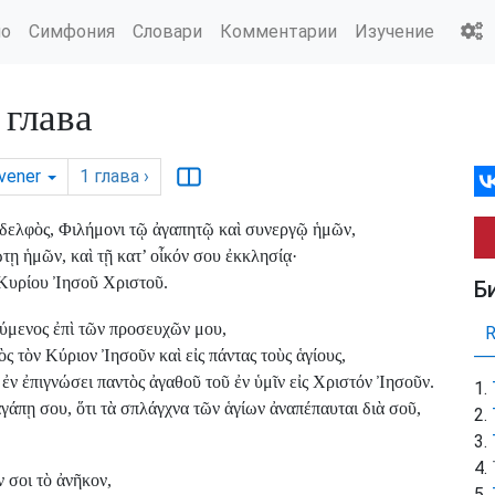
ио
Симфония
Словари
Комментарии
Изучение
глава
ivener
1
глава
›
δελφὸς, Φιλήμονι τῷ ἀγαπητῷ καὶ συνεργῷ ἡμῶν,
ῃ ἡμῶν, καὶ τῇ κατ’ οἶκόν σου ἐκκλησίᾳ·
 Κυρίου Ἰησοῦ Χριστοῦ.
Б
ύμενος ἐπὶ τῶν προσευχῶν μου,
ὸς τὸν Κύριον Ἰησοῦν καὶ εἰς πάντας τοὺς ἁγίους,
 ἐν ἐπιγνώσει παντὸς ἀγαθοῦ τοῦ ἐν ὑμῖν εἰς Χριστόν Ἰησοῦν.
γάπῃ σου, ὅτι τὰ σπλάγχνα τῶν ἁγίων ἀναπέπαυται διὰ σοῦ,
 σοι τὸ ἀνῆκον,