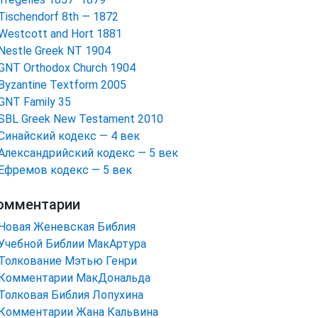
Tischendorf 8th — 1872
Westcott and Hort 1881
Nestle Greek NT 1904
GNT Orthodox Church 1904
Byzantine Textform 2005
GNT Family 35
SBL Greek New Testament 2010
Синайский кодекс — 4 век
Александрийский кодекс — 5 век
Ефремов кодекс — 5 век
омментарии
Новая Женевская Библия
Учебной Библии МакАртура
Толкование Мэтью Генри
Комментарии МакДональда
Толковая Библия Лопухина
Комментарии Жана Кальвина