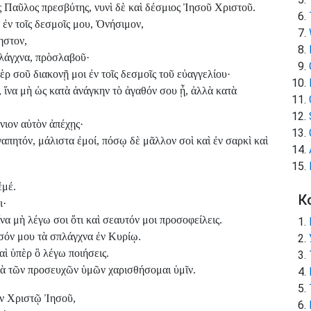
 Παῦλος πρεσβύτης, νυνὶ δὲ καὶ δέσμιος Ἰησοῦ Χριστοῦ.
ἐν τοῖς δεσμοῖς μου, Ὀνήσιμον,
ηστον,
πλάγχνα, πρὸσλαβοῦ·
ρ σοῦ διακονῇ μοι ἐν τοῖς δεσμοῖς τοῦ εὐαγγελίου·
 ἵνα μὴ ὡς κατὰ ἀνάγκην τὸ ἀγαθόν σου ᾖ, ἀλλὰ κατὰ
νιον αὐτὸν ἀπέχῃς·
απητόν, μάλιστα ἐμοί, πόσῳ δὲ μᾶλλον σοὶ καὶ ἐν σαρκὶ καὶ
ἐμέ.
К
ι·
να μὴ λέγω σοι ὅτι καὶ σεαυτόν μοι προσοφείλεις.
σόν μου τὰ σπλάγχνα ἐν Κυρίῳ.
αὶ ὑπὲρ ὃ λέγω ποιήσεις.
 διὰ τῶν προσευχῶν ὑμῶν χαρισθήσομαι ὑμῖν.
ν Χριστῷ Ἰησοῦ,