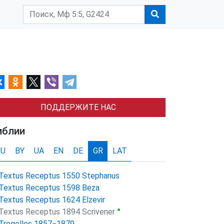
ПОДДЕРЖИТЕ НАС
иблии
RU
BY
UA
EN
DE
GR
LAT
Textus Receptus 1550 Stephanus
Textus Receptus 1598 Beza
Textus Receptus 1624 Elzevir
●
Textus Receptus 1894 Scrivener
Tregelles 1857−1879