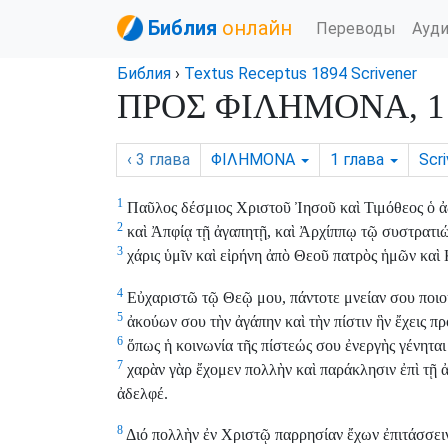
Библия
онлайн
Переводы
Ауд
Библия
›
Textus Receptus 1894 Scrivener
ΠΡΟΣ ΦΙΛΗΜΟΝΑ, 1 
‹ 3
глава
ΦΙΛΗΜΟΝΑ
1
глава
Scr
1
Παῦλος δέσμιος Χριστοῦ Ἰησοῦ καὶ Τιμόθεος ὁ ἀ
2
καὶ Ἀπφίᾳ τῇ ἀγαπητῇ, καὶ Ἀρχίππῳ τῷ συστρατιώτ
3
χάρις ὑμῖν καὶ εἰρήνη ἀπὸ Θεοῦ πατρὸς ἡμῶν καὶ
4
Εὐχαριστῶ τῷ Θεῷ μου, πάντοτε μνείαν σου ποιο
5
ἀκούων σου τὴν ἀγάπην καὶ τὴν πίστιν ἣν ἔχεις πρ
6
ὅπως ἡ κοινωνία τῆς πίστεώς σου ἐνεργὴς γένηται
7
χαρὰν γὰρ ἔχομεν πολλὴν καὶ παράκλησιν ἐπὶ τῇ ἀ
ἀδελφέ.
8
Διό πολλὴν ἐν Χριστῷ παρρησίαν ἔχων ἐπιτάσσειν