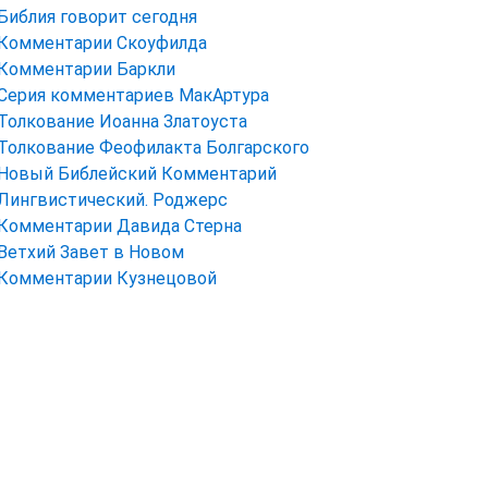
Библия говорит сегодня
Комментарии Скоуфилда
Комментарии Баркли
Серия комментариев МакАртура
Толкование Иоанна Златоуста
Толкование Феофилакта Болгарского
Новый Библейский Комментарий
Лингвистический. Роджерс
Комментарии Давида Стерна
Ветхий Завет в Новом
Комментарии Кузнецовой