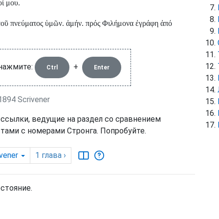
ί μου.
οῦ πνεύματος ὑμῶν. ἀμήν. πρός Φιλήμονα ἐγράφη ἀπό
 нажмите:
+
Ctrl
Enter
894 Scrivener
 ссылки, ведущие на раздел со сравнением
тами с номерами Стронга. Попробуйте.
ivener
1
глава
›
остояние.