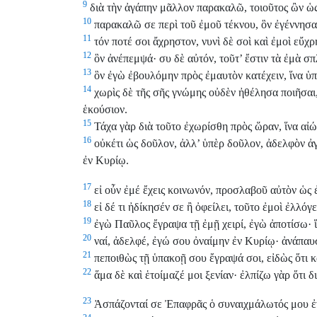
9
διὰ τὴν ἀγάπην μᾶλλον παρακαλῶ, τοιοῦτος ὢν ὡς
10
παρακαλῶ σε περὶ τοῦ ἐμοῦ τέκνου, ὃν ἐγέννησα 
11
τόν ποτέ σοι ἄχρηστον, νυνὶ δὲ σοὶ καὶ ἐμοὶ εὔχρ
12
ὃν ἀνέπεμψά· συ δὲ αὐτόν, τοῦτ’ ἔστιν τὰ ἐμὰ σ
13
ὃν ἐγὼ ἐβουλόμην πρὸς ἐμαυτὸν κατέχειν, ἵνα ὑπὲ
14
χωρὶς δὲ τῆς σῆς γνώμης οὐδὲν ἠθέλησα ποιῆσαι,
ἑκούσιον.
15
Τάχα γὰρ διὰ τοῦτο ἐχωρίσθη πρὸς ὥραν, ἵνα αἰώ
16
οὐκέτι ὡς δοῦλον, ἀλλ’ ὑπὲρ δοῦλον, ἀδελφὸν ἀγ
ἐν Κυρίῳ.
17
εἰ οὖν ἐμέ ἔχεις κοινωνόν, προσλαβοῦ αὐτὸν ὡς 
18
εἰ δέ τι ἠδίκησέν σε ἢ ὀφείλει, τοῦτο ἐμοὶ ἐλλόγε
19
ἐγὼ Παῦλος ἔγραψα τῇ ἐμῇ χειρί, ἐγὼ ἀποτίσω· ἵ
20
ναί, ἀδελφέ, ἐγώ σου ὀναίμην ἐν Κυρίῳ· ἀνάπαυ
21
πεποιθὼς τῇ ὑπακοῇ σου ἔγραψά σοι, εἰδὼς ὅτι κ
22
ἅμα δὲ καὶ ἑτοίμαζέ μοι ξενίαν· ἐλπίζω γὰρ ὅτι
23
Ἀσπάζονταί σε Ἐπαφρᾶς ὁ συναιχμάλωτός μου ἐ