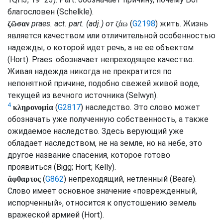
благословен (
Schelkle
).
praes.
act.
part.
(
adj.
) от
(
G2198
) жить. Жизнь
ζῶσαν
ζάω
является качеством или отличительной особенностью
надежды, о которой идет речь, а не ее объектом
(
Hort
).
Praes.
обозначает непреходящее качество.
Живая надежда никогда не прекратится по
непонятной причине, подобно свежей живой воде,
текущей из вечного источника (
Selwyn
).
4
(
G2817
) наследство. Это слово может
κληρονομία
обозначать уже полученную собственность, а также
ожидаемое наследство. Здесь верующий уже
обладает наследством, не на земле, но на небе, это
другое название спасения, которое готово
проявиться (
Bigg
;
Hort
;
Kelly
).
(
G862
) непреходящий, нетленный (
Beare
).
ἄφθαρτος
Слово имеет основное значение «поврежденный,
испорченный», относится к опустошению земель
вражеской армией (
Hort
).