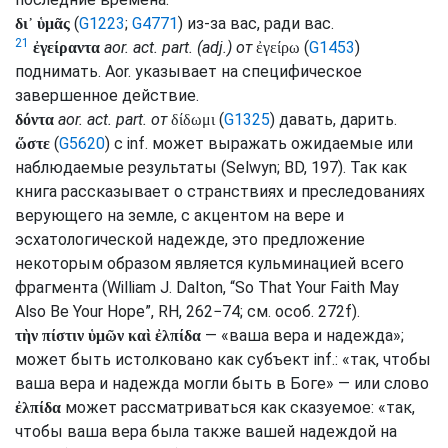
(
G1223
;
G4771
) из-за вас, ради вас.
δι᾽ ὑμᾶς
21
aor.
act.
part.
(
adj.
) от
(
G1453
)
ἐγείραντα
ἐγείρω
поднимать.
Aor.
указывает на специфическое
завершенное действие.
aor.
act.
part.
от
(
G1325
) давать, дарить.
δόντα
δίδωμι
(
G5620
) с
inf.
может выражать ожидаемые или
ὥστε
наблюдаемые результаты (
Selwyn
;
BD
, 197). Так как
книга рассказывает о странствиях и преследованиях
верующего на земле, с акцентом на вере и
эсхатологической надежде, это предложение
некоторым образом является кульминацией всего
фрагмента (William J. Dalton, “So That Your Faith May
Also Be Your Hope”,
RH
, 262−74;
см.
особ. 272f).
— «ваша вера и надежда»;
τὴν πίστιν ὑμῶν καὶ ἐλπίδα
может быть истолковано как субъект
inf.
: «так, чтобы
ваша вера и надежда могли быть в Боге» — или слово
может рассматриваться как сказуемое: «так,
ἐλπίδα
чтобы ваша вера была также вашей надеждой на