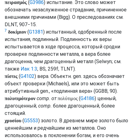
(
G3986
) испытание. Это слово может
πειρασμός
обозначать незаслуженное страдание, причиненное
внешними причинами (
Bigg
). О преследованиях
см.
DLNT
, 907−15.
7
(
G1381
) испытанный, одобренный после
δοκίμιον
испытания, подлинный. Подлинность их веры
испытывается в ходе процесса, который сродни
проверке подлинности металла, а вера более
драгоценна, чем драгоценный металл (
Selwyn
;
см.
также
Иак 1:3
;
BS
, 259f;
TLNT
).
(
G4102
) вера. Объектн.
gen.
здесь обозначает
πίστις
объект проверки (
Michaels
), или это может быть
атрибутивный
gen.
, «подлинная вера» (
GGBB
, 90).
comp.
от
(
G4186
) ценный,
πολυτιμότερον
πολύτιμος
драгоценный;
comp.
более драгоценный, более
стоящий.
(
G5553
) золото. В древнем мире золото было
χρυσίου
ценнейшим и редчайшим из металлов. Оно
использовалось в поклонении богам, и его очень