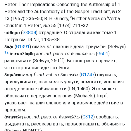
Peter: Their Implications Concerning the Authorship of 1
Peter and the Authenticity of the Gospel Tradition”,
NTS
13 (1967): 336−50; R. H. Gundry, “Further Verba on ‘Verba
Christi’ in 1 Peter”,
Bib
55 [1974]: 211−32.
(
G3804
) страдание. О страдании как теме 1
πάθημα
Петра
см.
DLNT
, 1135−38.
(
G1391
) слава;
pl.
славные дела, триумфы (
Selwyn
).
δόξα
12
aor.
ind.
pass.
от
(
G601
)
ἀπεκαλύφθη
ἀποκαλύπτω
раскрывать (
Selwyn
, 250ff).
Богосл.
pass.
озрачает,
что.откровение идет от Бога.
impf.
ind.
act.
от
(
G1247
) служить,
διηκόνουν
διακονέω
прислуживать, оказывать услуги, помогать, исполняя
определенные обязанности (
LN
, 1:460). Это может
обозначать передачу послания (
Michaels
).
Impf.
указывает на длительное или привычное действие в
прошлом.
aor.
ind.
pass.
от
(
G312
) сообщать,
ἀνηγγέλη
ἀναγγέλλω
выдвигать, рассказывать, провозглашать, объявлять
(
Selwyn
;
NIDNTT
).