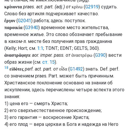
praes.
act.
part.
(
adj.
) от
(
G2919
) судить.
κρίνοντα
κρίνω
Слово без артикля подчеркивает качество.
(
G2041
) работа;
здесь
: поступок.
ἔργον
(
G3940
) временное место жительства,
παροικία
временное жилье. Это слово обозначает пребывание
в каком-л. месте без получения прав гражданина
(
Kelly
;
Hort
;
см.
1:1
;
TDNT
;
EDNT
;
GELTS
, 360).
aor.
imper.
pass.
от
(
G390
) вести
ἀναστράφητε
ἀναστρέφω
образ жизни (
см.
ст. 15
).
18
perf.
act.
part.
от
(
G1492
) знать.
Def.
perf.
εἰδότες
οἶδα
со значением
praes.
Part.
может быть причинным.
Христианское поклонение основано на знании об
искуплении, здесь перечислены четыре аспекта этого
знания:
1) цена его — смерть Христа;
2) его сверхъестественное происхождение;
3) его гарантия — воскресение Христа;
4) его плод — вера церкви в Бога и надежда на Него