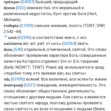
(
G4387
) бывший, предыдущий.
πρότερον
(
G52
) невежество; это моральный и
ἄγνοια
религиозный недостаток, бунт против Бога (
Hort
;
Michaels
).
(
G1939
) сильное желание, похоть (
TDNT
;
DNP
,
ἐπιθυμία
2:542−44).
15
(
G2596
) в соответствии чем-л., с
acc.
κατά
aor.
act.
part.
от
(
G2564
) звать.
καλέσαντα
καλέω
(
G40
) отдельный, отмеченный, святой. Это слово
ἅγιος
обозначает проявление характера Бога, совершенные
качества Которого отделяют Его от Его творения
(
Kelly
;
NIDNTT
;
TDNT
).
Praed.
adj.
используется в
прид.
:
«подобно тому, кто призвал вас, вы святы».
(
G3956
) всякий. Все включено, все аспекты жизни.
πᾶς
(
G391
) поведение, жизнедеятельность. Это
ἀναστροφῇ
слово обозначает общественную деятельность,
отношения с другими людьми. Они святы и являются
частью святого народа, поэтому должны проявлять
свою святость во всех отношениях с людьми (
Beare
;