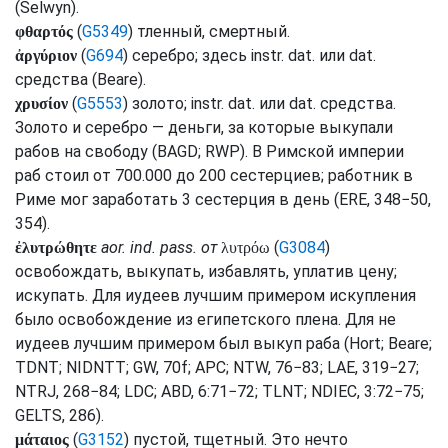
(
Selwyn
).
(
G5349
) тленный, смертный.
φθαρτός
(
G694
) серебро; здесь
instr.
dat.
или
dat.
ἀργύριον
средства (
Beare
).
(
G5553
) золото;
instr.
dat.
или
dat.
средства.
χρυσίον
Золото и серебро — деньги, за которые выкупали
рабов на свободу (
BAGD
;
RWP
). В Римской империи
раб стоил от 700.000 до 200 сестерциев; работник в
Риме мог заработать 3 сестерция в день (
ERE
, 348−50,
354).
aor.
ind.
pass.
от
(
G3084
)
ἐλυτρώθητε
λυτρόω
освобождать, выкупать, избавлять, уплатив цену;
искупать. Для иудеев лучшим примером искупления
было освобождение из египетского плена. Для не
иудеев лучшим примером был выкуп раба (
Hort
;
Beare
;
TDNT
;
NIDNTT
;
GW
, 70f;
APC
;
NTW
, 76−83;
LAE
, 319−27;
NTRJ
, 268−84;
LDC
;
ABD
, 6:71−72;
TLNT
;
NDIEC
, 3:72−75;
GELTS
, 286).
(
G3152
) пустой, тщетный. Это нечто
μάταιος