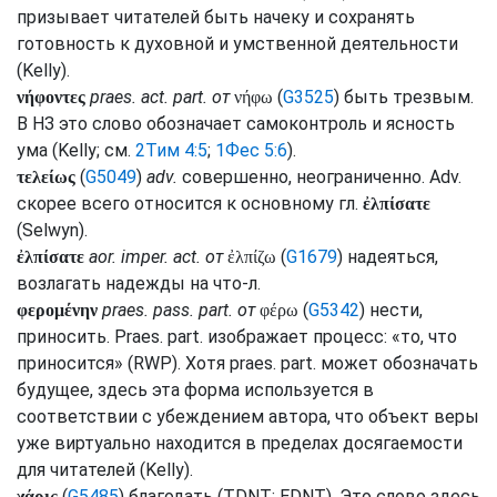
призывает читателей быть начеку и сохранять
готовность к духовной и умственной деятельности
(
Kelly
).
praes.
act.
part.
от
(
G3525
) быть трезвым.
νήφοντες
νήφω
В НЗ это слово обозначает самоконтроль и ясность
ума (
Kelly
;
см.
2Тим 4:5
;
1Фес 5:6
).
(
G5049
)
adv.
совершенно, неограниченно.
Adv.
τελείως
скорее всего относится к основному
гл.
ἐλπίσατε
(
Selwyn
).
aor.
imper.
act.
от
(
G1679
) надеяться,
ἐλπίσατε
ἐλπίζω
возлагать надежды на что-л.
praes.
pass.
part.
от
(
G5342
) нести,
φερομένην
φέρω
приносить.
Praes.
part.
изображает процесс: «то, что
приносится» (
RWP
). Хотя
praes.
part.
может обозначать
будущее, здесь эта форма используется в
соответствии с убеждением автора, что объект веры
уже виртуально находится в пределах досягаемости
для читателей (
Kelly
).
(
G5485
) благодать (
TDNT
;
EDNT
). Это слово здесь
χάρις