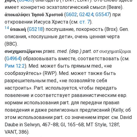
имеет конкретно эсхатологический смысл (
Beare
).
(
G602
;
G2424
;
G5547
) при
ἀποκαλύψει Ἰησοῦ Χριστοῦ
откровении Иисуса Христа (
см.
ст. 7
).
14
(
G5218
) послушание, покорность (
Brox
).
Gen.
ὑπακοή
описания, «послушные дети», очень ценная черта
(
BBC
).
praes.
med.
(
dep.
)
part.
от
συσχηματιζόμενοι
συσχηματίζομαι
(
G4964
) образовывать вместе, соответствовать (
см.
Рим 12:2
).
Med.
может быть прямым
med.
, «не
сообразуйтесь» (
RWP
).
Med.
может также быть
разрешительным
med.
, «не позволяйте себя
настроить».
Part.
используется, чтобы передать
повеление и соответствует раввинистическим
евр.
нормам использования
part.
для передачи правил
поведения и даже религиозных предписаний (
Kelly
; об
этом использовании
part.
со значением
imper.
см.
David
Daube in
Selwyn
, 467−88;
GI
, 165−68;
MT Style
, 128f;
VANT
, 386).