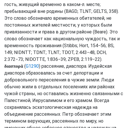
гость, живущий временно в каком-л. месте;
пребывающий вне родины (
BAGD
;
TLNT
;
GELTS
, 358).
Это слово обозначало временных обитателей, не
постоянных жителей местности, у которых были
привязанности и права в другом районе (
Beare
). Это
слово обозначает как национальную чуждость, так и
временность проживания (
Stibbs
;
Hort
, 154−56;
BS
,
149;
NIDNTT
;
TDNT
;
TLNT
;
TDOT
, 2:443−48,
DCH
,
2:372−73;
NIDOTTE
, 1:836−39;
ZPEB
, 2:119−22).
(
G1290
) рассеяние, диаспора. Иудейская
διασπορά
диаспора образовалась за счет депортации и
добровольного переселения в чужие земли. Люди
обычно жили в отдельных поселениях или районах
чужой страны, но оставались жизненно связанными с
Палестиной, Иерусалимом и его храмом. Всегда
сохранялась эсхатологическая надежда на
объединение рассеянных. Петр обозначает этим
термином верующих, рассеянных по миру, но
имеющих общее небесное отечество и надежду на