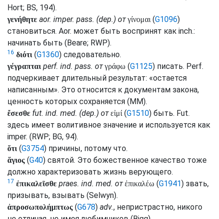
Hort
;
BS
, 194).
aor.
imper.
pass.
(
dep.
) от
(
G1096
)
γενήθητε
γίνομαι
становиться.
Aor.
может быть воспринят как
inch.
:
начинать быть (
Beare
;
RWP
).
16
(
G1360
) следовательно.
διότι
perf.
ind.
pass.
от
(
G1125
) писать.
Perf.
γέγραπται
γράφω
подчеркивает длительный результат: «остается
написанным». Это относится к документам закона,
ценность которых сохраняется (
MM
).
fut.
ind.
med.
(
dep.
) от
(
G1510
) быть.
Fut.
ἔσεσθε
εἰμί
здесь имеет волитивное значение и используется как
imper.
(
RWP
;
BG
, 94).
(
G3754
) причины, потому что.
ὅτι
(
G40
) святой. Это божественное качество тоже
ἅγιος
должно характеризовать жизнь верующего.
17
praes.
ind.
med.
от
(
G1941
) звать,
ἐπικαλεῖσθε
ἐπικαλέω
призывать, взывать (
Selwyn
).
(
G678
)
adv.
, непристрастно, никого
ἀπροσωπολήμπτως
не отличая, не имея любимчиков (
Bigg
).