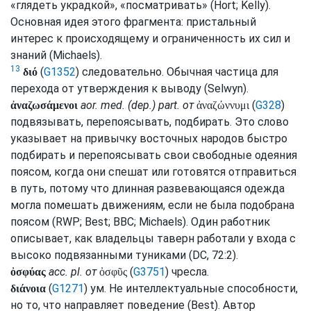
«глядеть украдкой», «посматривать» (
Hort
;
Kelly
).
Основная идея этого фрагмента: пристальный
интерес к происходящему и ограниченность их сил и
знаний (
Michaels
).
13
(
G1352
) следовательно. Обычная частица для
διό
перехода от утверждения к выводу (
Selwyn
).
aor.
med.
(
dep.
)
part.
от
(
G328
)
ἀναζωσάμενοι
ἀναζώννυμι
подвязывать, перепоясывать, подбирать. Это слово
указывает на привычку восточных народов быстро
подбирать и перепоясывать свои свободные одеяния
поясом, когда они спешат или готовятся отправиться
в путь, потому что длинная развевающаяся одежда
могла помешать движениям, если не была подобрана
поясом (
RWP
;
Best
;
BBC
;
Michaels
). Один работник
описывает, как владельцы таверн работали у входа с
высоко подвязанными туниками (
DC
, 72:2).
acc.
pl.
от
(
G3751
) чресла.
ὀσφύας
ὀσφῦς
(
G1271
) ум. Не интеллектуальные способности,
διάνοια
но то, что направляет поведение (
Best
). Автор