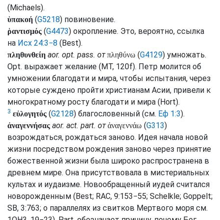
(
Michaels
).
(
G5218
) повиновение.
ὑπακοή
(
G4473
) окропление. Это, вероятно, ссылка
ῥαντισμός
на
Исх 24:3−8
(
Best
).
aor.
opt.
pass.
от
(
G4129
) умножать.
πληθυνθείη
πληθύνω
Opt.
выражает желание (
MT
, 120f). Петр молится об
умножении благодати и мира, чтобы испытания, через
которые суждено пройти христианам Асии, привели к
многократному росту благодати и мира (
Hort
).
3
(
G2128
) благословенный (
см.
Еф 1:3
).
εὐλογητός
aor.
act.
part.
от
(
G313
)
ἀναγεννήσας
ἀναγεννάω
возрождаться, рождаться заново. Идея начала новой
жизни посредством рождения заново через принятие
божественной жизни была широко распространена в
древнем мире. Она присутствовала в мистериальных
культах и иудаизме. Новообращенный иудей считался
новорожденным (
Best
;
RAC
, 9:153−55;
Schelkle
;
Goppelt
;
SB
, 3:763; о параллелях из свитков Мертвого моря
см.
1QH3, 19−23).
Part.
обозначает причину, почему Бог