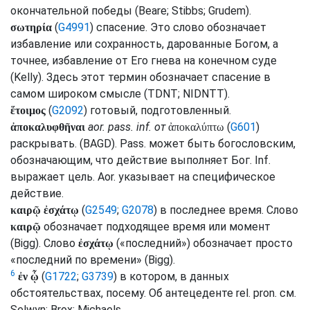
окончательной победы (
Beare
;
Stibbs
;
Grudem
).
(
G4991
) спасение. Это слово обозначает
σωτηρία
избавление или сохранность, дарованные Богом, а
точнее, избавление от Его гнева на конечном суде
(
Kelly
). Здесь этот термин обозначает спасение в
самом широком смысле (
TDNT
;
NIDNTT
).
(
G2092
) готовый, подготовленный.
ἕτοιμος
aor.
pass.
inf.
от
(
G601
)
ἀποκαλυφθῆναι
ἀποκαλύπτω
раскрывать. (
BAGD
).
Pass.
может быть богословским,
обозначающим, что действие выполняет Бог.
Inf.
выражает цель.
Aor.
указывает на специфическое
действие.
(
G2549
;
G2078
) в последнее время. Слово
καιρῷ ἐσχάτῳ
обозначает подходящее время или момент
καιρῷ
(
Bigg
). Слово
(«последний») обозначает просто
ἐσχάτῳ
«последний по времени» (
Bigg
).
6
(
G1722
;
G3739
) в котором, в данных
ἐν ᾧ
обстоятельствах, посему. Об антецеденте
rel.
pron.
см.
Selwyn
;
Brox
;
Michaels
.