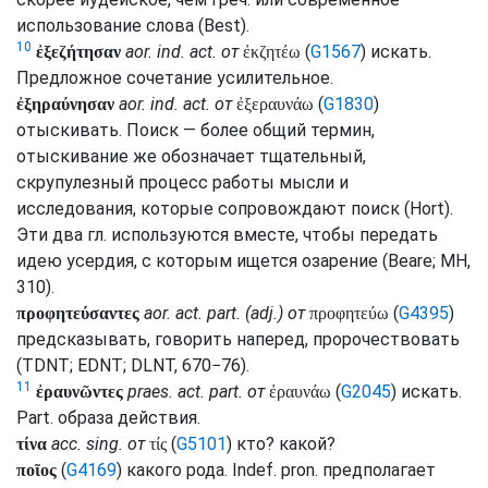
использование слова (
Best
).
10
aor.
ind.
act.
от
(
G1567
) искать.
ἐξεζήτησαν
ἐκζητέω
Предложное сочетание усилительное.
aor.
ind.
act.
от
(
G1830
)
ἐξηραύνησαν
ἐξεραυνάω
отыскивать. Поиск — более общий термин,
отыскивание же обозначает тщательный,
скрупулезный процесс работы мысли и
исследования, которые сопровождают поиск (
Hort
).
Эти два
гл.
используются вместе, чтобы передать
идею усердия, с которым ищется озарение (
Beare
;
MH
,
310).
aor.
act.
part.
(
adj.
) от
(
G4395
)
προφητεύσαντες
προφητεύω
предсказывать, говорить наперед, пророчествовать
(
TDNT
;
EDNT
;
DLNT
, 670−76).
11
praes.
act.
part.
от
(
G2045
) искать.
ἐραυνῶντες
ἐραυνάω
Part.
образа действия.
acc.
sing.
от
(
G5101
) кто? какой?
τίνα
τίς
(
G4169
) какого рода.
Indef.
pron.
предполагает
ποῖος