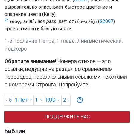
выразительно описывает быстрое цветение и
опадение цвета (
Kelly
).
25
aor.
pass.
part.
от
(
G2097
)
εὐαγγελισθέν
εὐαγγελίζω
провозглашать благую весть.
1-е послание Петра, 1 глава. Лингвистический.
Роджерс
Обратите внимание
! Номера стихов — это
ссылки, ведущие на раздел со сравнением
переводов, параллельными ссылками, текстами
с номерами Стронга. Попробуйте.
‹ 5
1Пет
1
ROD
2
›
ПОДДЕРЖИТЕ НАС
Библии