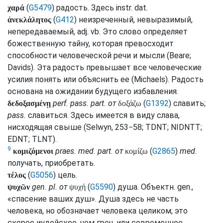
(
G5479
) радость. Здесь
instr.
dat.
χαρά
(
G412
) неизреченный, невыразимый,
ἀνεκλάλητος
непередаваемый,
adj.
vb.
Это слово определяет
божественную тайну, которая превосходит
способности человеческой речи и мысли (
Beare
;
Davids
). Эта радость превышает все человеческие
усилия понять или объяснить ее (
Michaels
). Радость
основана на ожидании будущего избавления.
perf.
pass.
part.
от
(
G1392
) славить;
δεδοξασμένῃ
δοξάζω
pass.
славиться. Здесь имеется в виду слава,
нисходящая свыше (
Selwyn
, 253−58;
TDNT
;
NIDNTT
;
EDNT
;
TLNT
).
9
praes.
med.
part.
от
(
G2865
)
med.
κομιζόμενοι
κομίζω
получать, приобретать.
(
G5056
) цель.
τέλος
gen.
pl.
от
(
G5590
) душа. Объектн.
gen.
,
ψυχῶν
ψυχή
«спасение ваших душ». Душа здесь не часть
человека, но обозначает человека целиком; это
скорее иудейское, чем
греч.
или современное