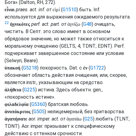
Бога» (Dalton,
RH
, 272).
praes.
act.
inf.
от
(
G1510
) быть.
Inf.
εἶναι
εἰμί
используется для выражения ожидаемого результата.
22
perf.
act.
part.
от
(
G48
) очищать,
ἡγνικότες
ἁγνίζω
чистить. В
Септ.
это слово имеет в основном
обрядовое значение, но может также относиться к
моральному очищению (
GELTS
, 4;
TDNT
;
EDNT
).
Perf.
подчеркивает завершенное состояние или условие
(
Selwyn
;
Beare
).
(
G5218
) покорность.
Dat.
с
(
G1722
)
ὑπακοή
ἐν
обозначает область действия очищения, или, скорее,
является
instr.
, указывающим на средство.
(
G225
) истина. Здесь объектн.
gen.
,
ἀλήθεια
«покорность истине».
(
G5360
) братская любовь.
φιλαδελφία
(
G505
) нелицемерный, без притворства.
ἀνυπόκριτος
aor.
imper.
act.
от
(
G25
) любить (
TLNT
;
ἀγαπήσατε
ἀγαπάω
TDNT
).
Aor.
imper.
призывает к специфическому
действию с оттенком срочности.