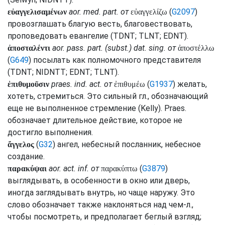
aor.
med.
part.
от
(
G2097
)
εὐαγγελισαμένων
εὐαγγελίζω
провозглашать благую весть, благовествовать,
проповедовать евангелие (
TDNT
;
TLNT
;
EDNT
).
aor.
pass.
part.
(
subst.
)
dat.
sing.
от
ἀποσταλέντι
ἀποστέλλω
(
G649
) посылать как полномочного представителя
(
TDNT
;
NIDNTT
;
EDNT
;
TLNT
).
praes.
ind.
act.
от
(
G1937
) желать,
ἐπιθυμοῦσιν
ἐπιθυμέω
хотеть, стремиться. Это сильный
гл.
, обозначающий
еще не выполненное стремление (
Kelly
).
Praes.
обозначает длительное действие, которое не
достигло выполнения.
(
G32
) ангел, небесный посланник, небесное
ἄγγελος
создание.
aor.
act.
inf.
от
(
G3879
)
παρακύψαι
παρακύπτω
выглядывать, в особенности в окно или дверь,
иногда заглядывать внутрь, но чаще наружу. Это
слово обозначает также наклоняться над чем-л.,
чтобы посмотреть, и предполагает беглый взгляд;