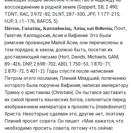
воссоединение в родной земле (
Goppelt
;
SB
, 2:490;
TDNT
;
RAC
, 3:972−82;
DLNT
, 287−300;
JPF
, 1:177−215;
HJP
, 3, i:1−176;
BAFCS
, 5).
Понт,
Πόντου, Γαλατίας, Καππαδοκίας, Ἀσίας καὶ Βιθυνίας
Галатия, Каппадокия, Асия и Вифиния. Это были
римские провинции Малой Асии, они перечислены в
том порядке, в каком, должно быть, посетил их
доставляющий письмо (
Hort
;
Davids
;
Michaels
;
GAM
,
89−426;
DNP
, 2:698−702;
ABD
, 1:750−53; 1:870−71;
2:870−72; 5:401−2). Годы спустя после написания
Петром этого послания, Плиний Младший, попечению
которого была поручена Вифиния, написал императору
Траяну о христианах (
Christiani
). Он пытался заставить
их силой принять языческих 6огов, склониться перед
изображением императора и проклясть (
maledixerunt
)
Христа. Некоторые сделали это, другие нет, поэтому
Плиний просит совета. Он пишет: «Мне кажется, что
необходимо просить совета, потому что сейчас