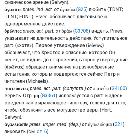
физическое зрение (
Selwyn
).
praes.
ind.
act.
от
(
G25
) любить (
TDNT
;
ἀγαπᾶτε
ἀγαπάω
TLNT
;
EDNT
).
Praes.
обозначает длительное и
одновременное действие.
praes.
act.
part.
от
(
G3708
) видеть.
Praes.
ὁρῶντες
ὁράω
указывает на длительность действия. Уступительное
part.
(«хотя»). Первое утверждение (
)
ἰδόντες
обозначает, что Христос и спасение, которое Он
несет, не видны до откровения; второе утверждение
(
) обращает внимание на разнообразные
ὁρῶντες
испытания, которым подвергаются сейчас Петр и
читатели (
Michaels
).
praes.
act.
part.
(
сопутств.
) от
(
G4100
)
πιστεύοντες
πιστεύω
верить. Отр.
(
G3361
) используется с
part.
и здесь
μή
введено как выражающее гипотезу, только для того,
чтобы обозначить все могущество веры (
Hort
;
Selwyn
).
praes.
imper.
med.
(
dep.
) от
(
G21
)
ἀγαλλιᾶσθε
ἀγαλλιάομαι
ликовать (
см.
ст. 6
).