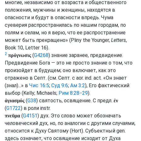
многие, независимо от возраста и общественного
положения, мужчины и женщины, находятся в
опасности и будут в опасности впредь. Чума
суеверия распространилась по нашим городам, по
полям и селам, но я верю, что ее распространение
может быть прекращено» (Pliny the Younger,
Letters
,
Book 10, Letter 16).
2
(
G4268
) знание заранее, предвидение.
πρόγνωσις
Предвидение Бога — это не просто знание о том, что
произойдет в будущем; оно включает, как это
отражено в
Септ.
(
см.
Септ.
с
aor.
ind.
act.
«Он знает
(знал)...» в
Чис 16:5
;
Суд 9:6
;
Ам 3:2
), Его фактический
выбор (
Kelly
;
Michaels
;
Рим 8:28−29
).
(
G38
) святость, освящение. С
предл.
ἁγιασμός
ἐν
(
G1722
) в роли
instr.
(
G4151
) дух. Это слово может обозначать
πνεῦμα
человеческий дух, но, по аналогии с другими случаями,
относится к Духу Святому (
Hort
). Субъектный
gen.
здесь означает, что освящение исходит от Духа