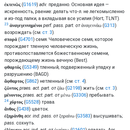
(
G1619
)
adv.
преданно. Основная идея —
ἐκτενῶς
искренность, рвение: делать что-л. не легкомысленно
и из-под палки, а вкладывая все усилия (
Hort
;
TLNT
).
23
perf.
pass.
part.
от
(
G313
)
ἀναγεγεννημένοι
ἀναγεννάω
возрождать (
см.
ст. 3
).
(
G4701
) семя. Человеческое семя, которое
σπορά
порождает тленную человеческую жизнь,
противопоставляется божественному семени,
порождающему жизнь вечную (
Best
).
(
G5349
) тленный, подверженный упадку и
φθαρτός
разрушению (
BAGD
).
(
G862
) нетленный (
см.
ст. 4
).
ἄφθαρτος
praes.
act.
part.
от
(
G2198
) жить (
см.
ст. 3
).
ζῶντος
ζάω
praes.
act.
part.
от
(
G3306
) пребывать.
μένοντος
μένω
24
(
G5528
) трава.
χόρτος
(
G438
) цветок.
ἄνθος
aor.
ind.
pass.
от
(
G3583
) высушивать;
ἐξηράνθη
ξηραίνω
pass.
сохнуть.
aor.
ind.
act.
от
(
G1601
) опадать.
Aor.
ἐξέπεσεν
ἐκπίπτω