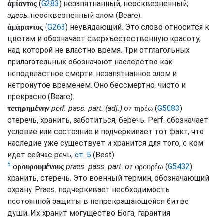
(
G283
) незапятнанный, неоскверненный;
ἀμίαντος
здесь
: неоскверненный злом (
Beare
).
(
G263
) неувядающий. Это слово относится к
ἀμάραντος
цветам и обозначает сверхъестественную красоту,
над которой не властно время. Три отглагольных
прилагательных обозначают наследство как
неподвластное смерти, незапятнанное злом и
нетронутое временем. Оно бессмертно, чисто и
прекрасно (
Beare
).
perf.
pass.
part.
(
adj.
) от
(
G5083
)
τετηρημένην
τηρέω
стеречь, хранить, заботиться, беречь.
Perf.
обозначает
условие или состояние и подчеркивает тот факт, что
наследие уже существует и хранится для того, о ком
идет сейчас речь,
ст. 5
(
Best
).
5
praes.
pass.
part.
от
(
G5432
)
φρουρουμένους
φρουρέω
хранить, стеречь. Это военный термин, обозначающий
охрану.
Praes.
подчеркивает необходимость
постоянной защиты в непрекращающейся битве
души. Их хранит могущество Бога, гарантия