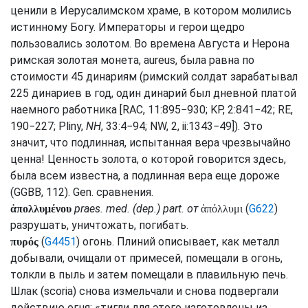
ценили в Иерусалимском храме, в котором молились
истинному Богу. Императоры и герои щедро
пользовались золотом. Во времена Августа и Нерона
римская золотая монета,
aureus
, была равна по
стоимости 45 динариям (римский солдат зарабатывал
225 динариев в год, один динарий был дневной платой
наемного работника [
RAC
, 11:895−930;
KP
, 2:841−42;
RE
,
190−227;
Pliny,
NH
, 33:4−94;
NW
, 2, ii:1343−49]). Это
значит, что подлинная, испытанная вера чрезвычайно
ценна! Ценность золота, о которой говорится здесь,
была всем известна, а подлинная вера еще дороже
(
GGBB
, 112).
Gen.
сравнения.
praes.
med.
(
dep.
)
part.
от
(
G622
)
ἀπολλυμένου
ἀπόλλυμι
разрушать, уничтожать, погибать.
(
G4451
) огонь. Плиний описывает, как металл
πυρός
добывали, очищали от примесей, помещали в огонь,
толкли в пыль и затем помещали в плавильную печь.
Шлак (
scoria
) снова измельчали и снова подвергали
действию огня: «тигли для этого изготовлены из