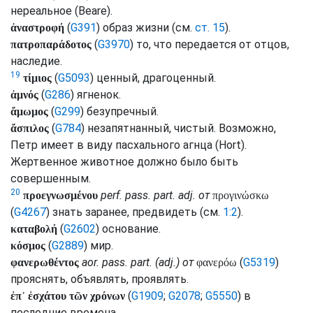
нереальное (
Beare
).
(
G391
) образ жизни (
см.
ст. 15
).
ἀναστροφή
(
G3970
) то, что передается от отцов,
πατροπαράδοτος
наследие.
19
(
G5093
) ценный, драгоценный.
τίμιος
(
G286
) ягненок.
ἀμνός
(
G299
) безупречный.
ἄμωμος
(
G784
) незапятнанный, чистый. Возможно,
ἄσπιλος
Петр имеет в виду пасхального агнца (
Hort
).
Жертвенное животное должно было быть
совершенным.
20
perf.
pass.
part.
adj.
от
προεγνωσμένου
προγινώσκω
(
G4267
) знать заранее, предвидеть (
см.
1:2
).
(
G2602
) основание.
καταβολή
(
G2889
) мир.
κόσμος
aor.
pass.
part.
(
adj.
) от
(
G5319
)
φανερωθέντος
φανερόω
прояснять, объявлять, проявлять.
(
G1909
;
G2078
;
G5550
) в
ἐπ᾽ ἐσχάτου τῶν χρόνων
последние времена.