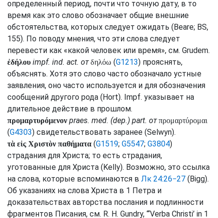
определенный период, почти что точную дату, в то
время как это слово обозначает общие внешние
обстоятельства, которых следует ожидать (
Beare
;
BS
,
155). По поводу мнения, что эти слова следует
перевести как «какой человек или время»,
см.
Grudem
.
impf.
ind.
act.
от
(
G1213
) прояснять,
ἐδήλου
δηλόω
объяснять. Хотя это слово часто обозначало устные
заявления, оно часто используется и для обозначения
сообщений другого рода (
Hort
).
Impf.
указывает на
длительное действие в прошлом.
praes.
med.
(
dep.
)
part.
от
προμαρτυρόμενον
προμαρτύρομαι
(
G4303
) свидетельствовать заранее (
Selwyn
).
(
G1519
;
G5547
;
G3804
)
τὰ εἰς Χριστὸν παθήματα
страдания для Христа; то есть страдания,
уготованные для Христа (
Kelly
). Возможно, это ссылка
на слова, которые вспоминаются в
Лк 24:26−27
(
Bigg
).
Об указаниях на слова Христа в 1 Петра и
доказательствах авторства послания и подлинности
фрагментов Писания,
см.
R. H. Gundry, “‘Verba Christi’ in 1