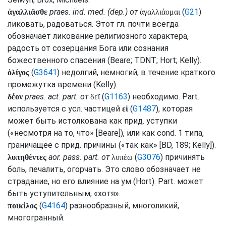
praes.
ind.
med.
(
dep.
) от
(
G21
)
ἀγαλλιᾶσθε
ἀγαλλιάομαι
ликовать, радоваться. Этот
гл.
почти всегда
обозначает ликование религиозного характера,
радость от созерцания Бога или сознания
божественного спасения (
Beare
;
TDNT
;
Hort
;
Kelly
).
(
G3641
) недолгий, немногий, в течение краткого
ὀλίγος
промежутка времени (
Kelly
).
praes.
act.
part.
от
(
G1163
) необходимо.
Part.
δέον
δεῖ
используется с
усл.
частицей
(
G1487
), которая
εἰ
может быть истолкована как
прид.
уступки
(«несмотря на то, что» [
Beare
]), или как
cond.
1 типа,
граничащее с
прид.
причины («так как» [
BD
, 189;
Kelly
]).
aor.
pass.
part.
от
(
G3076
) причинять
λυπηθέντες
λυπέω
боль, печалить, огорчать. Это слово обозначает не
страдание, но его влияние на ум (
Hort
).
Part.
может
быть уступительным, «хотя».
(
G4164
) разнообразный, многоликий,
ποικίλος
многогранный.