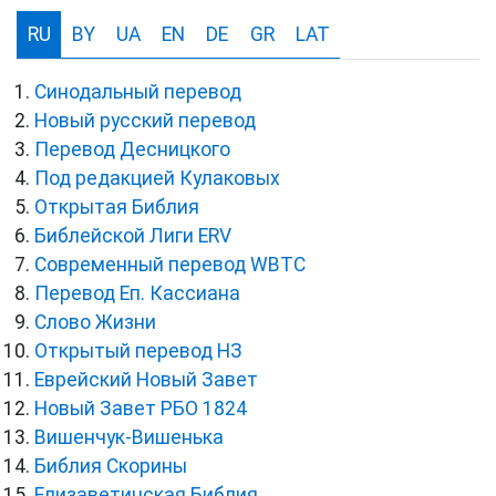
RU
BY
UA
EN
DE
GR
LAT
Синодальный перевод
Новый русский перевод
Перевод Десницкого
Под редакцией Кулаковых
Открытая Библия
Библейской Лиги ERV
Cовременный перевод WBTC
Перевод Еп. Кассиана
Слово Жизни
Открытый перевод НЗ
Еврейский Новый Завет
Новый Завет РБО 1824
Вишенчук-Вишенька
Библия Скорины
Елизаветинская Библия