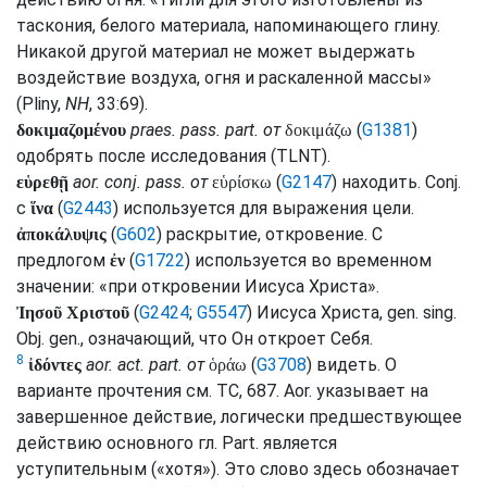
таскония, белого материала, напоминающего глину.
Никакой другой материал не может выдержать
воздействие воздуха, огня и раскаленной массы»
(
Pliny,
NH
, 33:69).
praes.
pass.
part.
от
(
G1381
)
δοκιμαζομένου
δοκιμάζω
одобрять после исследования (
TLNT
).
aor.
conj.
pass.
от
(
G2147
) находить.
Conj.
εὑρεθῇ
εὑρίσκω
с
(
G2443
) используется для выражения цели.
ἵνα
(
G602
) раскрытие, откровение. С
ἀποκάλυψις
предлогом
(
G1722
) используется во временном
ἐν
значении: «при откровении Иисуса Христа».
(
G2424
;
G5547
) Иисуса Христа,
gen.
sing.
Ἰησοῦ Χριστοῦ
Obj.
gen.
, означающий, что Он откроет Себя.
8
aor.
act.
part.
от
(
G3708
) видеть. О
ἰδόντες
ὁράω
варианте прочтения
см.
TC
, 687.
Aor.
указывает на
завершенное действие, логически предшествующее
действию основного
гл.
Part.
является
уступительным («хотя»). Это слово здесь обозначает