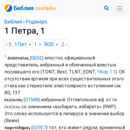
Библия
онлайн
Библия
›
Роджерс
1 Петра, 1
‹ 5
1Пет
1
ROD
2
›
1
(
G652
) апостол, официальный
ἀπόστολος
представитель, избранный и облеченный властью
пославшего его (
TDNT
;
Best
;
TLNT
;
EDNT
;
1Кор 1:1
). Об
отсутствии артикля при всех существительных этого
стиха как стереотипе эпистолярного вступления
см.
BD
, 137.
(
G1588
) избранный. Отглагольное
adj.
от
гл.
ἐκλεκτός
со значением «выбирать, избирать» (
RWP
).
ἐκλέκτω
Это слово используется в папирусе в значении выбор
(
Beare
).
(
G3927
) тот, кто живет рядом; временный
παρεπίδημος