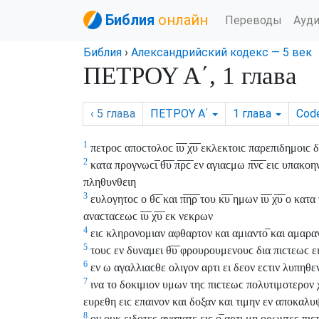
Библия
онлайн
Переводы
Ауд
Библия
›
Александрийский кодекс — 5 век
ΠΕΤΡΟΥ Α΄, 1 глава
‹ 5
глава
ΠΕΤΡΟΥ Α΄
1
глава
Cod
1
πετροϲ αποϲτολοϲ ι̅υ̅ χ̅υ̅ εκλεκτοιϲ παρεπιδημοιϲ
2
κατα προγνωϲι̅ θ̅υ̅ π̅ρ̅ϲ̅ εν αγιαϲμω π̅ν̅ϲ̅ ειϲ υπακοη
πληθυνθειη
3
ευλογητοϲ ο θ̅ϲ̅ και π̅η̅ρ̅ του κ̅υ̅ ημων ι̅υ̅ χ̅υ̅ 
αναϲταϲεωϲ ι̅υ̅ χ̅υ̅ εκ νεκρων
4
ειϲ κληρονομιαν αφθαρτον και αμιαντο̅ και αμαραντον 
5
τουϲ εν δυναμει θ̅υ̅ φρουρουμενουϲ δια πιϲτεωϲ 
6
εν ω αγαλλιαϲθε ολιγον αρτι ει δεον εϲτιν λυπηθεν
7
ινα το δοκιμιον υμων τηϲ πιϲτεωϲ πολυτιμοτερον
ευρεθη ειϲ επαινον και δοξαν και τιμην εν αποκαλυψει 
8
ον ουκ ειδοτεϲ αγαπατε ειϲ ο̅ αρτι μη ορωντεϲ πι