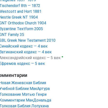
Tischendorf 8th — 1872
Westcott and Hort 1881
Nestle Greek NT 1904
GNT Orthodox Church 1904
Byzantine Textform 2005
GNT Family 35
SBL Greek New Testament 2010
Синайский кодекс — 4 век
Ватиканский кодекс — 4 век
●
Александрийский кодекс — 5 век
Ефремов кодекс — 5 век
омментарии
Новая Женевская Библия
Учебной Библии МакАртура
Толкование Мэтью Генри
Комментарии МакДональда
Толковая Библия Лопухина