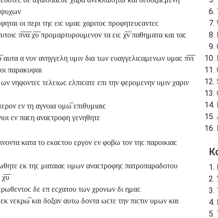
ν ψυχων
φηται οι περι τηϲ ειϲ υμαϲ χαριτοϲ προφητευϲαντεϲ
τοιϲ π̅ν̅α̅ χ̅υ̅ προμαρτυρουμενον τα ειϲ χ̅ν̅ παθηματα και ταϲ
 αυτα α νυν ανηγγελη υμιν δια των ευαγγελιϲαμενων υμαϲ π̅ν̅ι̅
ελοι παρακυψαι
ων νηφοντεϲ τελειωϲ ελπιϲατε επι την φερομενην υμιν χαριν
ερον εν τη αγνοια υμω̅ επιθυμιαιϲ
γιοι εν παϲη αναϲτροφη γενηθητε
ρινοντα κατα το εκαϲτου εργον εν φοβω τον τηϲ παροικιαϲ
К
ρωθητε εκ τηϲ ματαιαϲ υμων αναϲτροφηϲ πατροπαραδοτου
̅υ̅
ωθεντοϲ δε επ εϲχατου των χρονων δι ημαϲ
ν εκ νεκρω̅ και δοξαν αυτω δοντα ωϲτε την πιϲτιν υμων και