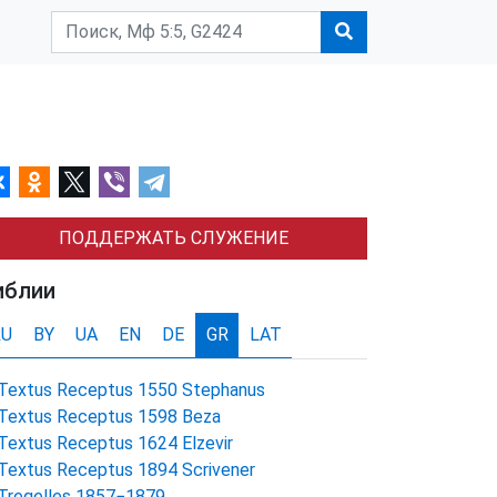
ПОДДЕРЖАТЬ СЛУЖЕНИЕ
иблии
RU
BY
UA
EN
DE
GR
LAT
Textus Receptus 1550 Stephanus
Textus Receptus 1598 Beza
Textus Receptus 1624 Elzevir
Textus Receptus 1894 Scrivener
Tregelles 1857−1879