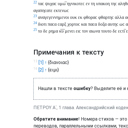
22
ταϲ ψυχαϲ υμω̅ ηγνικοτεϲ εν τη υπακοη τηϲ αληθ
αγαπηϲατε εκτενωϲ
23
αναγεγεννημενοι ουκ εκ φθοραϲ φθαρτηϲ αλλα αφθ
24
διοτι παϲα ϲαρξ χορτοϲ και παϲα δοξα αυτηϲ ωϲ 
25
το δε ρημα κ̅υ̅ μενει ειϲ τον αιωνα τουτο δε εϲτι̅
Примечания к тексту
13
[1] ↑
{διανοιαϲ}
16
[2] ↑
{ειμι}
Нашли в тексте
ошибку
? Выделите её и
ΠΕΤΡΟΥ Α΄, 1 глава. Александрийский кодек
Обратите внимание
! Номера стихов — это
переводов, параллельными ссылками, текс