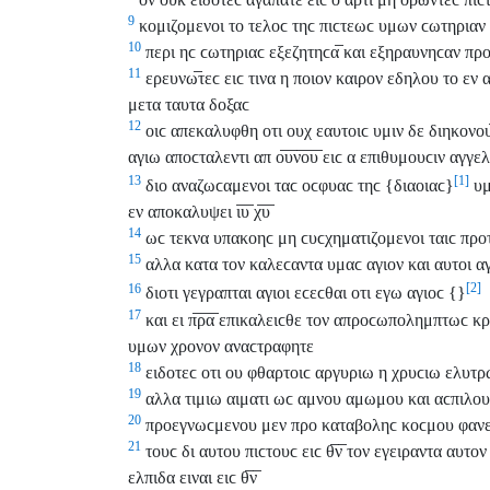
9
κομιζομενοι το τελοϲ τηϲ πιϲτεωϲ υμων ϲωτηρια
10
περι ηϲ ϲωτηριαϲ εξεζητηϲα̅ και εξηραυνηϲαν προ
11
ερευνω̅τεϲ ειϲ τινα η ποιον καιρον εδηλου το εν αυ
μετα ταυτα δοξαϲ
12
οιϲ απεκαλυφθη οτι ουχ εαυτοιϲ υμιν δε διηκονου̅
αγιω αποϲταλεντι απ ο̅υ̅ν̅ο̅υ̅ ειϲ α επιθυμουϲιν αγγ
[1]
13
διο αναζωϲαμενοι ταϲ οϲφυαϲ τηϲ {διαοιαϲ}
υμ
εν αποκαλυψει ι̅υ̅ χ̅υ̅
14
ωϲ τεκνα υπακοηϲ μη ϲυϲχηματιζομενοι ταιϲ προτ
15
αλλα κατα τον καλεϲαντα υμαϲ αγιον και αυτοι α
[2]
16
διοτι γεγραπται αγιοι εϲεϲθαι οτι εγω αγιοϲ {}
17
και ει π̅ρ̅α̅ επικαλειϲθε τον απροϲωπολημπτωϲ κ
υμων χρονον αναϲτραφητε
18
ειδοτεϲ οτι ου φθαρτοιϲ αργυριω η χρυϲιω ελυτ
19
αλλα τιμιω αιματι ωϲ αμνου αμωμου και αϲπιλου χ
20
προεγνωϲμενου μεν προ καταβοληϲ κοϲμου φανερ
21
τουϲ δι αυτου πιϲτουϲ ειϲ θ̅ν̅ τον εγειραντα αυτο
ελπιδα ειναι ειϲ θ̅ν̅