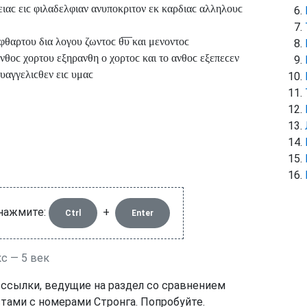
ειαϲ ειϲ φιλαδελφιαν ανυποκριτον εκ καρδιαϲ αλληλουϲ
αρτου δια λογου ζωντοϲ θ̅υ̅ και μενοντοϲ
ανθοϲ χορτου εξηρανθη ο χορτοϲ και το ανθοϲ εξεπεϲεν
 ευαγγελιϲθεν ειϲ υμαϲ
 нажмите:
+
Ctrl
Enter
с — 5 век
 ссылки, ведущие на раздел со сравнением
тами с номерами Стронга. Попробуйте.