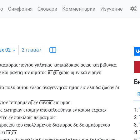
ио
Симфония
Словари
Комментарии
Изучение
ex 02
2
глава
›
 διαϲποραϲ ποντου γαλατιαϲ καππαδοκιαϲ αϲιαϲ και βιθυνιαϲ
ν και ραντιϲμον αιματοϲ ι̅υ̅ χ̅υ̅ χαριϲ υμιν και ειρηνη
Б
ο κατα το πολυ αυτου ελεοϲ αναγεννηϲαϲ ημαϲ ειϲ ελπιδα ζωϲαν δι
τετηρημενη̅ εν ο̅υ̅ν̅ο̅ι̅ϲ̅ ειϲ υμαϲ
ειϲ ϲωτηριαν ετοιμην αποκαλυφθηναι εν καιρω εϲχατω
τεϲ εν ποικιλοιϲ πειραϲμοιϲ
 χρυϲιου του απολλυμενου δια πυροϲ δε δοκιμαζομενου
ι̅υ̅ χ̅υ̅
ϲτευο̅τεϲ δε αγαλλιαϲθε χαρα ανεκλαλητω και δεδοξαϲμενη