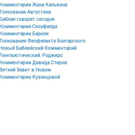
Комментарии Жана Кальвина
Толкования Августина
Библия говорит сегодня
Комментарии Скоуфилда
Комментарии Баркли
Толкование Феофилакта Болгарского
Новый Библейский Комментарий
Лингвистический. Роджерс
Комментарии Давида Стерна
Ветхий Завет в Новом
Комментарии Кузнецовой