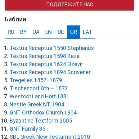
ПОДДЕРЖИТЕ НАС
Библии
RU
BY
UA
EN
DE
GR
LAT
Textus Receptus 1550 Stephanus
Textus Receptus 1598 Beza
Textus Receptus 1624 Elzevir
Textus Receptus 1894 Scrivener
Tregelles 1857−1879
Tischendorf 8th — 1872
Westcott and Hort 1881
Nestle Greek NT 1904
GNT Orthodox Church 1904
Byzantine Textform 2005
GNT Family 35
SBL Greek New Testament 2010