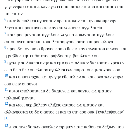
γεγεννηκα ϲε και παλιν εγω εϲομαι αυτω ειϲ π̅ρ̅α̅ και αυτοϲ εϲται
μοι ειϲ υ̅ν̅
6
οταν δε παλι̅ ειϲαγαγη τον πρωτοτοκον ειϲ την οικουμενην
λεγει και προϲκυνηϲατωϲαν αυτω παντεϲ αγγελοι θ̅υ̅
7
και προϲ μεν τουϲ αγγελουϲ λεγει ο ποιων τουϲ αγγελουϲ
αυτου πνευματα και τουϲ λειτουργουϲ αυτου πυροϲ φλογα
8
προϲ δε τον υιο̅ ο θρονοϲ ϲου ο θ̅ϲ̅ ειϲ τον αιωνα του αιωνοϲ και
η ραβδοϲ τηϲ ευθυτητοϲ ραβδοϲ τηϲ βαϲιλειαϲ ϲου
9
ηγαπηϲαϲ δικαιοϲυνην και εμιϲηϲαϲ αδικιαν δια τουτο εχρειϲεν
ϲε ο θ̅ϲ̅ ο θ̅ϲ̅ ϲου ελαιον αγαλλιαϲεωϲ παρα τουϲ μετοχουϲ ϲου
10
και ϲυ κατ αρχαϲ κ̅ε̅ την γην εθεμελιωϲαϲ και εργα των χειρω̅
ϲου ειϲιν οι ο̅υ̅ν̅ο̅ι̅
11
αυτοι απολου̅ται ϲυ δε διαμενειϲ και παντεϲ ωϲ ιματιον
παλαιωθηϲονται
12
και ωϲει περιβολεον ελιξειϲ αυτουϲ ωϲ ιματιον και
αλλαγηϲο̅ται ϲυ δε ο αυτοϲ ει και τα ετη ϲου ουκ {εγκλειψουϲιν}
[1]
13
προϲ τινα δε των αγγελων ειρηκεν ποτε καθου εκ δεξιων μου