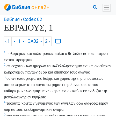
Библия
онлайн
Библия
›
Codex 02
ΕΒΡΑΙΟΥΣ, 1
‹ 1
1
GA02
2
›
1
πολυμερωϲ και πολυτροπωϲ παλαι ο θ̅ϲ̅ λαληϲαϲ τοιϲ πατραϲι̅
εν τοιϲ προφηταιϲ
2
επ εϲχατου των ημερων τουτω̅ ελαληϲεν ημιν εν υιω ον εθηκεν
κληρονομον παντων δι ου και εποιηϲεν τουϲ αιωναϲ
3
οϲ ων απαυγαϲμα τηϲ δοξηϲ και χαρακτηρ τηϲ υποϲταϲεωϲ
αυτου φερων τε τα παντα τω ρηματι τηϲ δυναμεωϲ αυτου
καθαριϲμον των αμαρτιων ποιηϲαμενοϲ εκαθειϲεν εν δεξια τηϲ
μεγαλωϲυνηϲ εν υψηλοιϲ
4
τοϲουτω κριττων γενομενοϲ των αγγελων οϲω διαφορωτερον
παρ αυτουϲ κεκληρονομηκεν ονομα
5
τινι γαρ ειπεν ποτε των αγγελω̅ υιοϲ μου ει ϲυ εγω ϲημερον