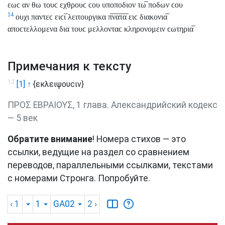
εωϲ αν θω τουϲ εχθρουϲ ϲου υποποδιον τω̅ ποδων ϲου
14
ουχι παντεϲ ειϲι̅ λειτουργικα π̅ν̅α̅τ̅α̅ ειϲ διακονια̅
αποϲτελλομενα δια τουϲ μελλονταϲ κληρονομειν ϲωτηρια̅
Примечания к тексту
12
[1] ↑
{εκλειψουϲιν}
ΠΡΟΣ ΕΒΡΑΙΟΥΣ, 1 глава. Александрийский кодекс
— 5 век
Обратите внимание
! Номера стихов — это
ссылки, ведущие на раздел со сравнением
переводов, параллельными ссылками, текстами
с номерами Стронга. Попробуйте.
‹ 1
1
GA02
2
›