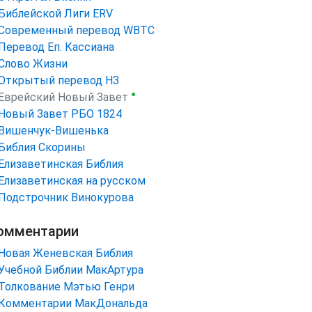
Библейской Лиги ERV
Cовременный перевод WBTC
Перевод Еп. Кассиана
Слово Жизни
Открытый перевод НЗ
●
Еврейский Новый Завет
Новый Завет РБО 1824
Вишенчук-Вишенька
Библия Скорины
Елизаветинская Библия
Елизаветинская на русском
Подстрочник Винокурова
омментарии
Новая Женевская Библия
Учебной Библии МакАртура
Толкование Мэтью Генри
Комментарии МакДональда