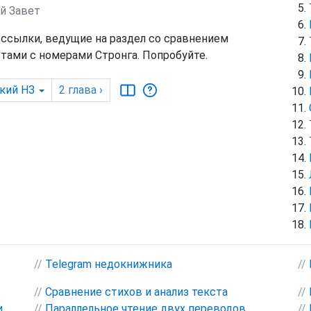
ый Завет
 ссылки, ведущие на раздел со сравнением
тами с номерами Стронга. Попробуйте.
кий НЗ
2
глава
›
//
Telegram недокнижника
//
//
Сравнение стихов и анализ текста
//
и
//
Параллельное чтение двух переводов
//