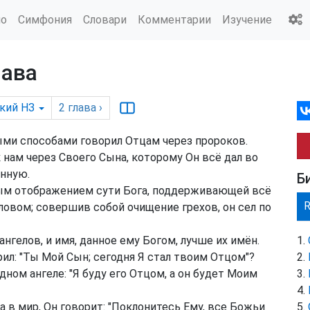
ио
Симфония
Словари
Комментарии
Изучение
лава
кий НЗ
2
глава
›
ыми способами говорил Отцам через пророков.
к нам через Своего Сына, которому Он всё дал во
енную.
Б
ым отображением сути Бога, поддерживающей всё
вом; совершив собой очищение грехов, он сел по
нгелов, и имя, данное ему Богом, лучше их имён.
рил: "Ты Мой Сын; сегодня Я стал твоим Отцом"?
одном ангеле: "Я буду его Отцом, а он будет Моим
 в мир, Он говорит: "Поклонитесь Ему, все Божьи