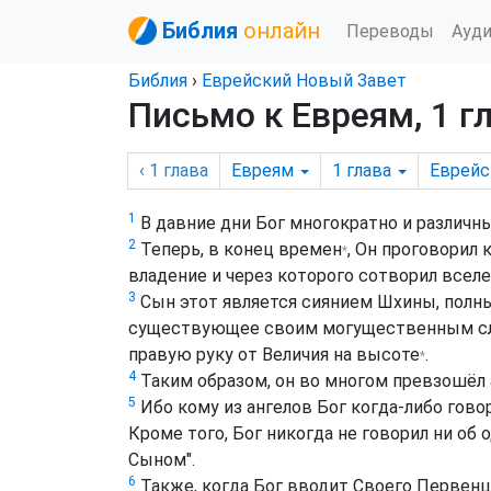
Библия
онлайн
Переводы
Ауд
Библия
›
Еврейский Новый Завет
Письмо к Евреям, 1 г
‹ 1
глава
Евреям
1
глава
Еврейс
1
В давние дни Бог многократно и различн
2
Теперь, в
конец времен
, Он проговорил 
*
владение и через которого сотворил всел
3
Сын этот является сиянием Шхины, полн
существующее своим могущественным сло
правую руку от
Величия на высоте
.
*
4
Таким образом, он во многом превзошёл а
5
Ибо кому из ангелов Бог когда-либо гово
Кроме того, Бог никогда не говорил ни об 
Сыном".
6
Также, когда Бог вводит Своего Первенца