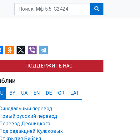
ПОДДЕРЖИТЕ НАС
иблии
RU
BY
UA
EN
DE
GR
LAT
Синодальный перевод
Новый русский перевод
Перевод Десницкого
Под редакцией Кулаковых
Открытая Библия