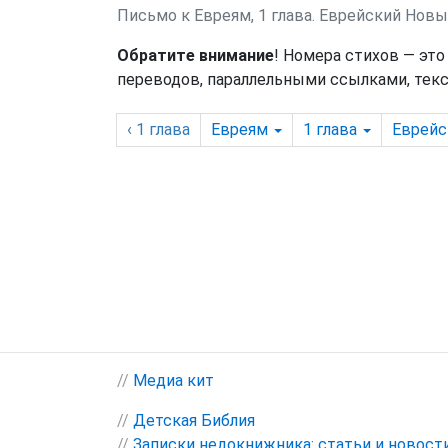
Письмо к Евреям, 1 глава. Еврейский Нов
Обратите внимание
! Номера стихов — это
переводов, параллельными ссылками, текс
‹ 1
глава
Евреям
1
глава
Еврейс
//
Медиа кит
//
Детская Библия
//
Записки недокнижника: статьи и новост