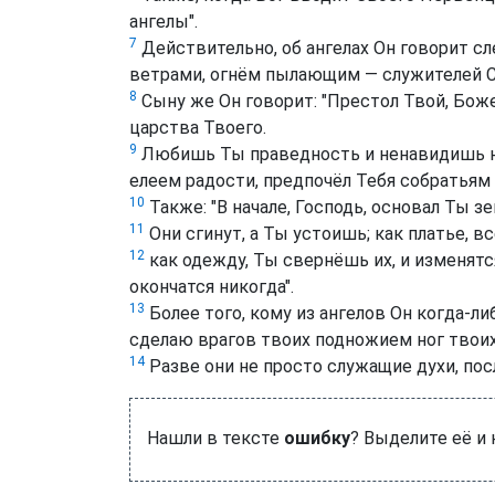
ангелы".
7
Действительно, об ангелах Он говорит сл
ветрами, огнём пылающим — служителей С
8
Сыну же Он говорит: "Престол Твой, Бож
царства Твоего.
9
Любишь Ты праведность и ненавидишь неч
елеем радости, предпочёл Тебя собратьям
10
Также: "В начале, Господь, основал Ты зе
11
Они сгинут, а Ты устоишь; как платье, в
12
как одежду, Ты свернёшь их, и изменятся
окончатся никогда".
13
Более того, кому из ангелов Он когда-либ
сделаю врагов твоих подножием ног твоих
14
Разве они не просто служащие духи, пос
Нашли в тексте
ошибку
? Выделите её и