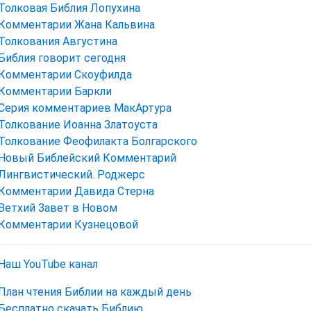
Толковая Библия Лопухина
Комментарии Жана Кальвина
Толкования Августина
Библия говорит сегодня
Комментарии Скоуфилда
Комментарии Баркли
Серия комментариев МакАртура
Толкование Иоанна Златоуста
Толкование Феофилакта Болгарского
Новый Библейский Комментарий
Лингвистический. Роджерс
Комментарии Давида Стерна
Ветхий Завет в Новом
Комментарии Кузнецовой
Наш YouTube канал
План чтения Библии на каждый день
Бесплатно скачать Библию