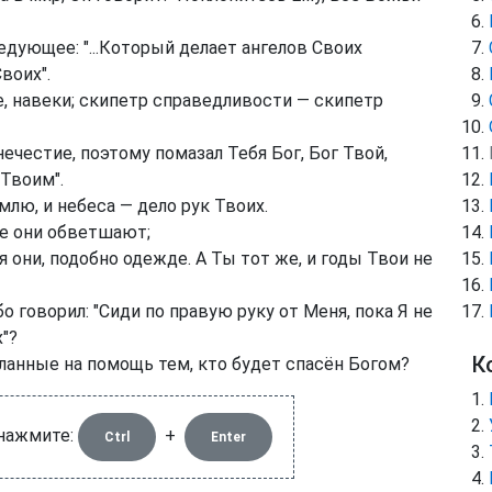
едующее: "...Который делает ангелов Своих
воих".
е, навеки; скипетр справедливости — скипетр
естие, поэтому помазал Тебя Бог, Бог Твой,
 Твоим".
млю, и небеса — дело рук Твоих.
се они обветшают;
 они, подобно одежде. А Ты тот же, и годы Твои не
о говорил: "Сиди по правую руку от Меня, пока Я не
"?
К
ланные на помощь тем, кто будет спасён Богом?
 нажмите:
+
Ctrl
Enter