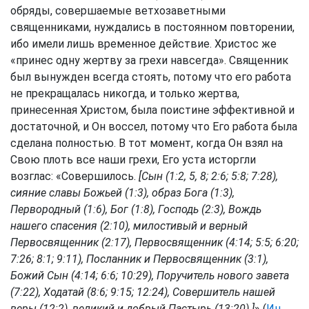
обряды, совершаемые ветхозаветными
священниками, нуждались в постоянном повторении,
ибо имели лишь временное действие. Христос же
«принес одну жертву за грехи навсегда». Священник
был вынужден всегда стоять, потому что его работа
не прекращалась никогда, и только жертва,
принесенная Христом, была поистине эффективной и
достаточной, и Он воссел, потому что Его работа была
сделана полностью. В тот момент, когда Он взял на
Свою плоть все наши грехи, Его уста исторгли
возглас: «Совершилось.
[Сын (1:2, 5, 8; 2:6; 5:8; 7:28),
сияние славы Божьей (1:3), образ Бога (1:3),
Первородный (1:6), Бог (1:8), Господь (2:3), Вождь
нашего спасения (2:10), милостивый и верный
Первосвященник (2:17), Первосвященник (4:14; 5:5; 6:20;
7:26; 8:1; 9:11), Посланник и Первосвященник (3:1),
Божий Сын (4:14; 6:6; 10:29), Поручитель нового завета
(7:22), Ходатай (8:6; 9:15; 12:24), Совершитель нашей
веры (12:2), великий и добрый Пастырь (13:20).]
» (
Ин