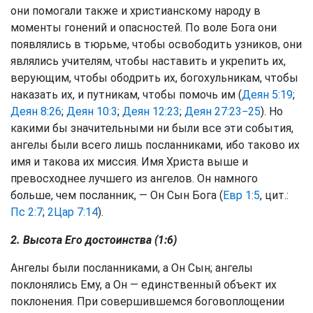
они помогали также и христианскому народу в
моменты гонений и опасностей. По воле Бога они
появлялись в тюрьме, чтобы освободить узников, они
являлись учителям, чтобы наставить и укрепить их,
верующим, чтобы ободрить их, богохульникам, чтобы
наказать их, и путникам, чтобы помочь им (
Деян 5:19
;
Деян 8:26
;
Деян 10:3
;
Деян 12:23
;
Деян 27:23−25
). Но
какими бы значительными ни были все эти события,
ангелы были всего лишь посланниками, ибо таково их
имя и такова их миссия. Имя Христа выше и
превосходнее лучшего из ангелов. Он намного
больше, чем посланник, — Он Сын Бога (
Евр 1:5
, цит.:
Пс 2:7
;
2Цар 7:14
).
2. Высота Его достоинства (1:6)
Ангелы были посланниками, а Он Сын; ангелы
поклонялись Ему, а Он — единственный объект их
поклонения. При совершившемся боговоплощении