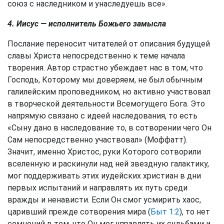
союз с наследником и унаследуешь все».
4. Иисус — исполнитель Божьего замысла
Послание переносит читателей от описания будущей
славы Христа непосредственно к теме начала
творения. Автор страстно убеждает нас в том, что
Господь, Которому мы доверяем, не был обычным
галилейским проповедником, но активно участвовал
в творческой деятельности Всемогущего Бога. Это
напрямую связано с идеей наследования, то есть
«Сыну дано в наследование то, в сотворении чего Он
Сам непосредственно участвовал» (Моффатт).
Значит, именно Христос, руки Которого сотворили
вселенную и раскинули над ней звездную галактику,
мог поддерживать этих иудейских христиан в дни
первых испытаний и направлять их путь среди
вражды и ненависти. Если Он смог усмирить хаос,
царивший прежде сотворения мира (
Быт 1:2
), то нет
сомнений в том, что Он мог управлять их судьбами и