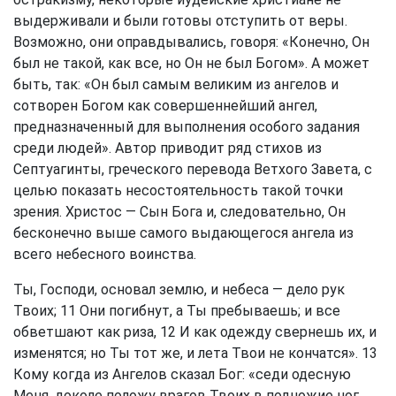
выдерживали и были готовы отступить от веры.
Возможно, они оправдывались, говоря: «Конечно, Он
был не такой, как все, но Он не был Богом». А может
быть, так: «Он был самым великим из ангелов и
сотворен Богом как совершеннейший ангел,
предназначенный для выполнения особого задания
среди людей». Автор приводит ряд стихов из
Септуагинты, греческого перевода Ветхого Завета, с
целью показать несостоятельность такой точки
зрения. Христос — Сын Бога и, следовательно, Он
бесконечно выше самого выдающегося ангела из
всего небесного воинства.
Ты, Господи, основал землю, и небеса — дело рук
Твоих; 11 Они погибнут, а Ты пребываешь; и все
обветшают как риза, 12 И как одежду свернешь их, и
изменятся; но Ты тот же, и лета Твои не кончатся». 13
Кому когда из Ангелов сказал Бог: «седи одесную
Меня, доколе положу врагов Твоих в подножие ног