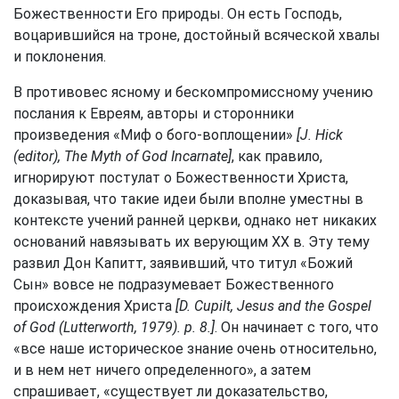
Божественности Его природы. Он есть Господь,
воцарившийся на троне, достойный всяческой хвалы
и поклонения.
В противовес ясному и бескомпромиссному учению
послания к Евреям, авторы и сторонники
произведения «Миф о бого-воплощении»
[J. Hick
(editor), The Myth of God Incarnate]
, как правило,
игнорируют постулат о Божественности Христа,
доказывая, что такие идеи были вполне уместны в
контексте учений ранней церкви, однако нет никаких
оснований навязывать их верующим XX в. Эту тему
развил Дон Капитт, заявивший, что титул «Божий
Сын» вовсе не подразумевает Божественного
происхождения Христа
[D. Cupilt, Jesus and the Gospel
of God (Lutterworth, 1979). p. 8.]
. Он начинает с того, что
«все наше историческое знание очень относительно,
и в нем нет ничего определенного», а затем
спрашивает, «существует ли доказательство,