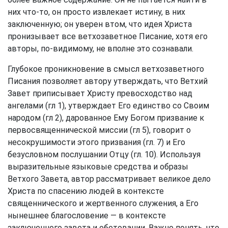
них что-то, он просто извлекает истину, в них
заключенную; он уверен втом, что идея Христа
пронизывает все ветхозаветное Писание, хотя его
авторы, по-видимому, не вполне это сознавали.
Глубокое проникновение в смысл ветхозаветного
Писания позволяет автору утверждать, что Ветхий
Завет приписывает Христу превосходство над
ангелами (гл 1), утверждает Его единство со Своим
народом (гл 2), дарованное Ему Богом призвание к
первосвященнической миссии (гл 5), говорит о
несокрушимости этого призвания (гл. 7) и Его
безусловном послушании Отцу (гл. 10). Используя
выразительные языковые средства и образы
Ветхого Завета, автор рассматривает великое дело
Христа по спасению людей в контексте
священнического и жертвенного служения, а Его
нынешнее благословение — в контексте
заключенного завета и обетовании. Важно понять, что