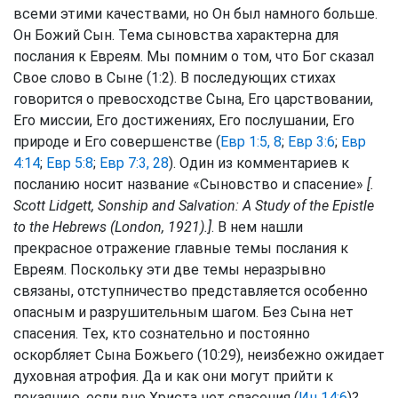
всеми этими качествами, но Он был намного больше.
Он Божий Сын. Тема сыновства характерна для
послания к Евреям. Мы помним о том, что Бог сказал
Свое слово в Сыне (1:2). В последующих стихах
говорится о превосходстве Сына, Его царствовании,
Его миссии, Его достижениях, Его послушании, Его
природе и Его совершенстве (
Евр 1:5, 8
;
Евр 3:6
;
Евр
4:14
;
Евр 5:8
;
Евр 7:3, 28
). Один из комментариев к
посланию носит название «Сыновство и спасение»
[.
Scott Lidgett, Sonship and Salvation: A Study of the Epistle
to the Hebrews (London, 1921).]
. В нем нашли
прекрасное отражение главные темы послания к
Евреям. Поскольку эти две темы неразрывно
связаны, отступничество представляется особенно
опасным и разрушительным шагом. Без Сына нет
спасения. Тех, кто сознательно и постоянно
оскорбляет Сына Божьего (10:29), неизбежно ожидает
духовная атрофия. Да и как они могут прийти к
покаянию, если вне Христа нет спасения (
Ин 14:6
)?