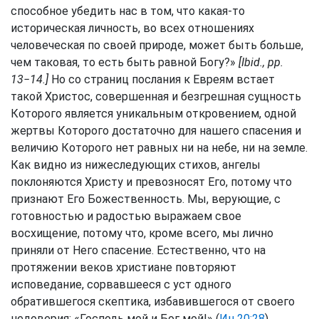
способное убедить нас в том, что какая-то
историческая личность, во всех отношениях
человеческая по своей природе, может быть больше,
чем таковая, то есть быть равной Богу?»
[Ibid., pp.
13−14.]
Но со страниц послания к Евреям встает
такой Христос, совершенная и безгрешная сущность
Которого является уникальным откровением, одной
жертвы Которого достаточно для нашего спасения и
величию Которого нет равных ни на небе, ни на земле.
Как видно из нижеследующих стихов, ангелы
поклоняются Христу и превозносят Его, потому что
признают Его Божественность. Мы, верующие, с
готовностью и радостью выражаем свое
восхищение, потому что, кроме всего, мы лично
приняли от Него спасение. Естественно, что на
протяжении веков христиане повторяют
исповедание, сорвавшееся с уст одного
обратившегося скептика, избавившегося от своего
недоверия: «Господь мой и Бог мой!» (
Ин 20:28
).