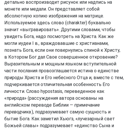
детально воспроизводит рисунок или надпись на
монете или медали. Он представляет собой
абсолютную копию изображения на матрице.
Используемое здесь слово (charakter) буквально
значит «выгравировать». Другими словами, чтобы
увидеть Бога, надо посмотреть на Христа. Как же
могли иудеи I в., враждовавшие с христианами,
познать Бога, если они повернулись спиной к Христу,
в Котором Бог дал Свое совершенное откровение?
Выразительным и мощным языком вступительной
части послания провозглашается истина о единстве
природы Христа и Его небесного Отца и, вместе с тем,
подчеркивается отличительная особенность Его
личности. Слово hypostasis, переведенное как
«природа» (рассуждения автора основаны на
английском переводе Библии —
примечание
переводчика
.), подразумевает самую сущность и
бытие Бога. Как заметил Хьюгз, «лучезарный свет
Божьей славы» подразумевает «единство Сына и