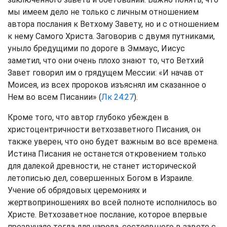
мы имеем дело не только с личным отношением
автора послания к Ветхому Завету, но и с отношением
к нему Самого Христа. Заговорив с двумя путниками,
уныло бредущими по дороге в Эммаус, Иисус
заметил, что они очень плохо знают то, что Ветхий
Завет говорил им о грядущем Мессии: «И начав от
Моисея, из всех пророков изъяснял им сказанное о
Нем во всем Писании» (
Лк 24:27
).
Кроме того, что автор глубоко убежден в
христоцентричности ветхозаветного Писания, он
также уверен, что оно будет важным во все времена.
Истина Писания не останется откровением только
для далекой древности, не станет исторической
летописью дел, совершенных Богом в Израиле.
Учение об обрядовых церемониях и
жертвоприношениях во всей полноте исполнилось во
Христе. Ветхозаветное послание, которое впервые
прозвучало тогда для народа, состоявшего в завете с