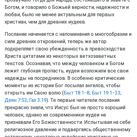
Богом, и говорило о Божьей верности, надежности и
любви, было не менее актуальным для первых
христиан, чем для древних иудеев.
Послание начинается с напоминания о многообразии и
силе древних откровений, теперь же автор
подкрепляет свою убежденность в превосходстве
Христа цитатами из некоторых ветхозаветных
текстов. Осознавая, что между человеком и Богом
лежит глубокая пропасть, иудеи возложили все свои
надежды на посредников. В особенно критические
моменты их истории Бог посылал ангелов, чтобы
открыть им Свою волю (
Быт 18:1−8
;
Быт 19:1−23
;
Деян 7:53
;
Гал 3:19
). Те первые читатели послания
прекрасно знали, что Иисус был не просто хороший
человек, однако их современники-иудеи не
признавали Его Божественности. Испытывая на себе
религиозное давление и подвергаясь общественному
остракизму, некоторые иудейские христиане не