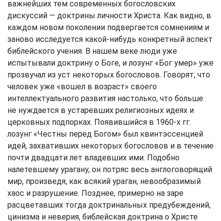
важнейших тем современных богословских
дискуссий — доктрины личности Христа. Как видно, в
каждом новом поколении подвергается сомнениям и
заново исследуется какой-нибудь конкретный аспект
библейского учения. В нашем веке люди уже
испытывали доктрину о Боге, и лозунг «Бог умер» уже
прозвучал из уст некоторых богословов. Говорят, что
человек уже «вошел в возраст» своего
интеллектуального развития настолько, что больше
не нуждается в устаревших религиозных идеях и
церковных подпорках. Появившийся в 1960-х гг.
лозунг «Честны перед Богом» был квинтэссенцией
идей, захвативших некоторых богословов и в течение
почти двадцати лет владевших ими. Подобно
налетевшему урагану, он потряс весь англоговорящий
мир, произведя, как всякий ураган, невообразимый
хаос и разрушение. Позднее, примерно на заре
расцветавших тогда доктринальных предубеждений,
цинизма и неверия, библейская доктрина о Христе