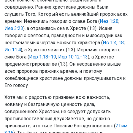
совершенно. Ранние христиане должны были
слушать Того, Который есть величайший пророк всех
времен. Иезекииль говорил о славе Бога (
Иез 1:28
;
Иез 3:23
), а отразилась она в Христе (1:3). Исаия
говорил о святости, праведности и милосердии как
неотъемлемых чертах Божьего характера (
Ис 1:4, 18
;
Ис 11:4
), а Христос явил их (1:3). Иеремия говорил о
силе Бога (
Иер 1:18−19
;
Иер 10:12−13
), а Христос
продемонстрировал ее (1:3). Он несравненно выше
всех пророков прежних времен, и поэтому
колеблющиеся христиане должны прислушиваться к
Его голосу.
Хотя мы с радостью признаем всю важность,
новизну и безграничную ценность дела,
совершенного Христом, не следует допускать
противопоставления двух Заветов, но должно
признавать, что «все Писание богодухновенно» (
2Тим
3:16
). Тот факт, что послание утверждает и