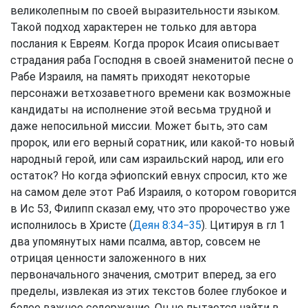
великолепным по своей выразительности языком.
Такой подход характерен не только для автора
послания к Евреям. Когда пророк Исаия описывает
страдания раба Господня в своей знаменитой песне о
Рабе Израиля, на память приходят некоторые
персонажи ветхозаветного времени как возможные
кандидаты на исполнение этой весьма трудной и
даже непосильной миссии. Может быть, это сам
пророк, или его верный соратник, или какой-то новый
народный герой, или сам израильский народ, или его
остаток? Но когда эфиопский евнух спросил, кто же
на самом деле этот Раб Израиля, о котором говорится
в Ис 53, Филипп сказал ему, что это пророчество уже
исполнилось в Христе (
Деян 8:34−35
). Цитируя в гл 1
два упомянутых нами псалма, автор, совсем не
отрицая ценности заложенного в них
первоначального значения, смотрит вперед, за его
пределы, извлекая из этих текстов более глубокое и
более важное содержание. Он не пытается найти в