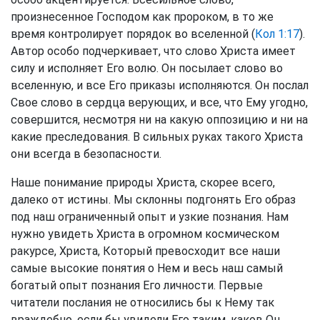
произнесенное Господом как пророком, в то же
время контролирует порядок во вселенной (
Кол 1:17
).
Автор особо подчеркивает, что слово Христа имеет
силу и исполняет Его волю. Он посылает слово во
вселенную, и все Его приказы исполняются. Он послал
Свое слово в сердца верующих, и все, что Ему угодно,
совершится, несмотря ни на какую оппозицию и ни на
какие преследования. В сильных руках такого Христа
они всегда в безопасности.
Наше понимание природы Христа, скорее всего,
далеко от истины. Мы склонны подгонять Его образ
под наш ограниченный опыт и узкие познания. Нам
нужно увидеть Христа в огромном космическом
ракурсе, Христа, Который превосходит все наши
самые высокие понятия о Нем и весь наш самый
богатый опыт познания Его личности. Первые
читатели послания не относились бы к Нему так
враждебно, если бы увидели Его таким, каков Он