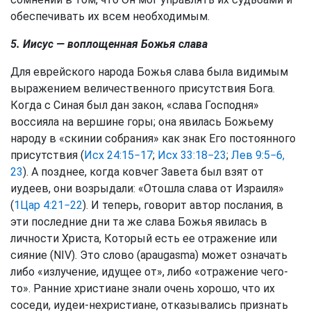
обеспечивать их всем необходимым.
5. Иисус — воплощенная Божья слава
Для еврейского народа Божья слава была видимым
выражением величественного присутствия Бога.
Когда с Синая был дан закон, «слава Господня»
воссияла на вершине горы; она явилась Божьему
народу в «скинии собрания» как знак Его постоянного
присутствия (
Исх 24:15−17
;
Исх 33:18−23
;
Лев 9:5−6,
23
). А позднее, когда ковчег Завета был взят от
иудеев, они возрыдали: «Отошла слава от Израиля»
(
1Цар 4:21−22
). И теперь, говорит автор послания, в
эти последние дни та же слава Божья явилась в
личности Христа, Который есть ее отражение или
сияние (NIV). Это слово (apaugasma) может означать
либо «излучение, идущее от», либо «отражение чего-
то». Ранние христиане знали очень хорошо, что их
соседи, иудеи-нехристиане, отказывались признать