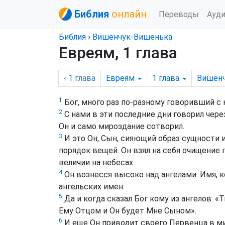
Библия
онлайн
Переводы
Ауд
Библия
›
Вишенчук-Вишенька
Евреям, 1 глава
‹ 1
глава
Евреям
1
глава
Вишен
1
Бог, много раз по-разному говоривший с
2
С нами в эти последние дни говорил через
Он и само мироздание сотворил.
3
И это Он, Сын, сияющий образ сущности 
порядок вещей. Он взял на себя очищение г
величии на небесах.
4
Он вознесся высоко над ангелами. Имя, к
ангельских имен.
5
Да и когда сказал Бог кому из ангелов: «
Ему Отцом и Он будет Мне Сыном».
6
И еще Он приводит своего Первенца в ми