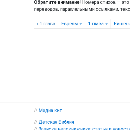
Обратите внимание
! Номера стихов — это
переводов, параллельными ссылками, текс
‹ 1
глава
Евреям
1
глава
Вишен
//
Медиа кит
//
Детская Библия
//
Записки недокнижника: статьи и новост