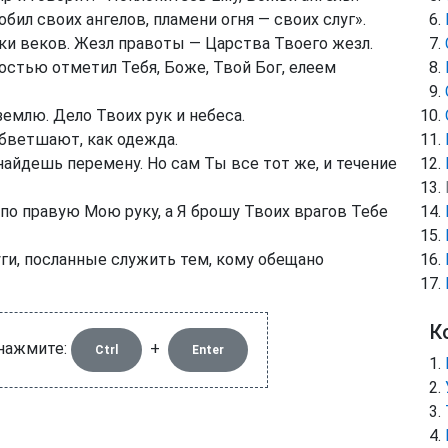
бил своих ангелов, пламени огня — своих слуг».
еки веков. Жезл правоты — Царства Твоего жезл.
остью отметил Тебя, Боже, Твой Бог, елеем
землю. Дело Твоих рук и небеса.
обветшают, как одежда.
 найдешь перемену. Но сам Ты все тот же, и течение
 по правую Мою руку, а Я брошу Твоих врагов Тебе
луги, посланные служить тем, кому обещано
К
 нажмите:
+
Ctrl
Enter