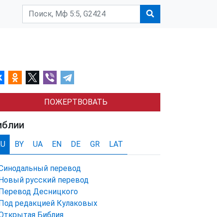
ПОЖЕРТВОВАТЬ
иблии
RU
BY
UA
EN
DE
GR
LAT
Синодальный перевод
Новый русский перевод
Перевод Десницкого
Под редакцией Кулаковых
Открытая Библия