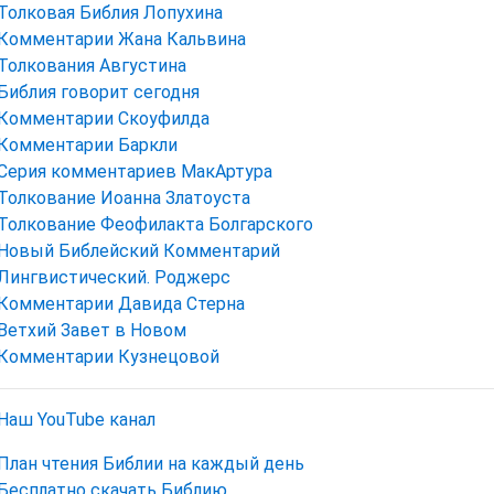
Толковая Библия Лопухина
Комментарии Жана Кальвина
Толкования Августина
Библия говорит сегодня
Комментарии Скоуфилда
Комментарии Баркли
Серия комментариев МакАртура
Толкование Иоанна Златоуста
Толкование Феофилакта Болгарского
Новый Библейский Комментарий
Лингвистический. Роджерс
Комментарии Давида Стерна
Ветхий Завет в Новом
Комментарии Кузнецовой
Наш YouTube канал
План чтения Библии на каждый день
Бесплатно скачать Библию