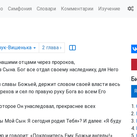
ио
Симфония
Словари
Комментарии
Изучение
чук-Вишенька
2
глава
›
 нашими отцами через пророков,
 Сына. Бог все отдал своему наследнику, для Него
Б
и славы Божьей, держит словом своей власти весь
рехов и сел по правую руку Бога во всем Его
оторое Он унаследовал, прекраснее всех
Ты Мой Сын. Я сегодня родил Тебя»? И далее: «Я буду
р и говорит: «Поклонитесь Ему, Божьи ангелы!»