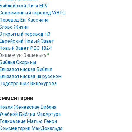
Библейской Лиги ERV
Cовременный перевод WBTC
Перевод Еп. Кассиана
Слово Жизни
Открытый перевод НЗ
Еврейский Новый Завет
Новый Завет РБО 1824
●
Вишенчук-Вишенька
Библия Скорины
Елизаветинская Библия
Елизаветинская на русском
Подстрочник Винокурова
омментарии
Новая Женевская Библия
Учебной Библии МакАртура
Толкование Мэтью Генри
Комментарии МакДональда