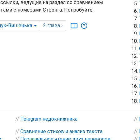
 ссылки, ведущие на раздел со сравнением
тами с номерами Стронга. Попробуйте.
чук-Вишенька
2
глава
›
//
Telegram недокнижника
//
//
Сравнение стихов и анализ текста
//
и
//
Параллельное чтение двух переводов
//