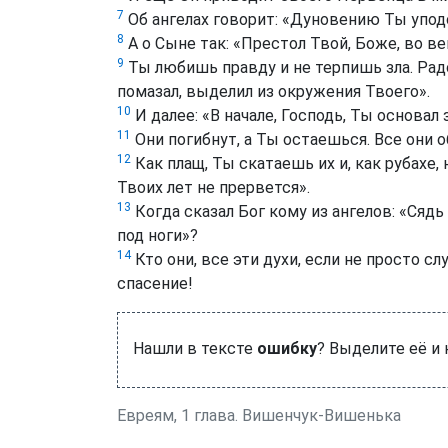
7
Об ангелах говорит: «Дуновению Ты уподо
8
А о Сыне так: «Престол Твой, Боже, во в
9
Ты любишь правду и не терпишь зла. Рад
помазал, выделил из окружения Твоего».
10
И далее: «В начале, Господь, Ты основал 
11
Они погибнут, а Ты остаешься. Все они 
12
Как плащ, Ты скатаешь их и, как рубахе,
Твоих лет не прервется».
13
Когда сказал Бог кому из ангелов: «Сядь
под ноги»?
14
Кто они, все эти духи, если не просто с
спасение!
Нашли в тексте
ошибку
? Выделите её и
Евреям, 1 глава. Вишенчук-Вишенька