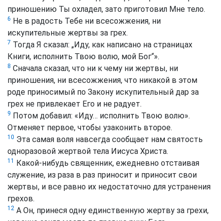
приношению Ты охладел, зато приготовил Мне тело.
6
Не в радость Тебе ни всесожжения, ни
искупительные жертвы за грех.
7
Тогда Я сказал: „Иду, как написано на страницах
Книги, исполнить Твою волю, мой Бог“».
8
Сначала сказал, что ни к чему ни жертвы, ни
приношения, ни всесожжения, что никакой в этом
роде приносимый по Закону искупительный дар за
грех не привлекает Его и не радует.
9
Потом добавил: «Иду… исполнить Твою волю».
Отменяет первое, чтобы узаконить второе.
10
Эта самая воля навсегда сообщает нам святость
одноразовой жертвой тела Иисуса Христа.
11
Какой‑нибудь священник, ежедневно отстаивая
служение, из раза в раз приносит и приносит свои
жертвы, и все равно их недостаточно для устранения
грехов.
12
А Он, принеся одну единственную жертву за грехи,