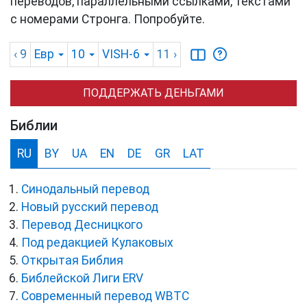
переводов, параллельными ссылками, текстами
с номерами Стронга. Попробуйте.
‹ 9
Евр
10
VISH-6
11
›
ПОДДЕРЖАТЬ ДЕНЬГАМИ
Библии
RU
BY
UA
EN
DE
GR
LAT
Синодальный перевод
Новый русский перевод
Перевод Десницкого
Под редакцией Кулаковых
Открытая Библия
Библейской Лиги ERV
Cовременный перевод WBTC