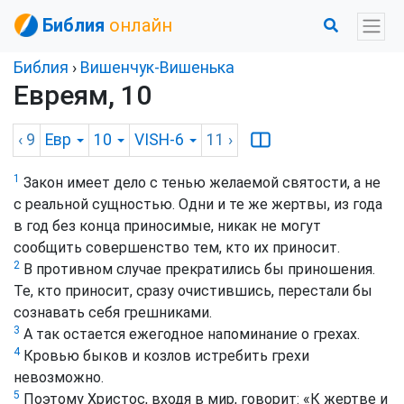
Библия
онлайн
Библия
›
Вишенчук-Вишенька
Евреям, 10
‹ 9
Евр
10
VISH-6
11
›
1
Закон имеет дело с тенью желаемой святости, а не
с реальной сущностью. Одни и те же жертвы, из года
в год без конца приносимые, никак не могут
сообщить совершенство тем, кто их приносит.
2
В противном случае прекратились бы приношения.
Те, кто приносит, сразу очистившись, перестали бы
сознавать себя грешниками.
3
А так остается ежегодное напоминание о грехах.
4
Кровью быков и козлов истребить грехи
невозможно.
5
Поэтому Христос, входя в мир, говорит: «К жертве и