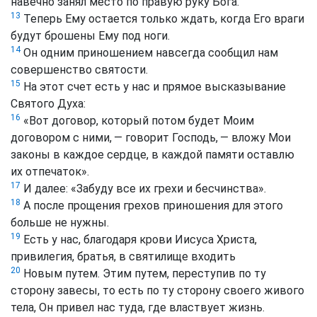
навечно занял место по правую руку Бога.
13
Теперь Ему остается только ждать, когда Его враги
будут брошены Ему под ноги.
14
Он одним приношением навсегда сообщил нам
совершенство святости.
15
На этот счет есть у нас и прямое высказывание
Святого Духа:
16
«Вот договор, который потом будет Моим
договором с ними, — говорит Господь, — вложу Мои
законы в каждое сердце, в каждой памяти оставлю
их отпечаток».
17
И далее: «Забуду все их грехи и бесчинства».
18
А после прощения грехов приношения для этого
больше не нужны.
19
Есть у нас, благодаря крови Иисуса Христа,
привилегия, братья, в святилище входить
20
Новым путем. Этим путем, переступив по ту
сторону завесы, то есть по ту сторону своего живого
тела, Он привел нас туда, где властвует жизнь.