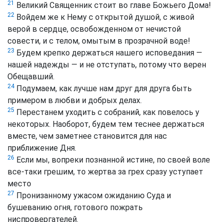
21
Великий Священник стоит во главе Божьего Дома!
22
Войдем же к Нему с открытой душой, с живой
верой в сердце, освобожденном от нечистой
совести, и с телом, омытым в прозрачной воде!
23
Будем крепко держаться нашего исповедания —
нашей надежды — и не отступать, потому что верен
Обещавший.
24
Подумаем, как лучше нам друг для друга быть
примером в любви и добрых делах.
25
Перестанем уходить с собраний, как повелось у
некоторых. Наоборот, будем тем теснее держаться
вместе, чем заметнее становится для нас
приближение Дня.
26
Если мы, вопреки познанной истине, по своей воле
все‑таки грешим, то жертва за грех сразу уступает
место
27
Пронизанному ужасом ожиданию Суда и
бушеванию огня, готового пожрать
ниспровергателей.