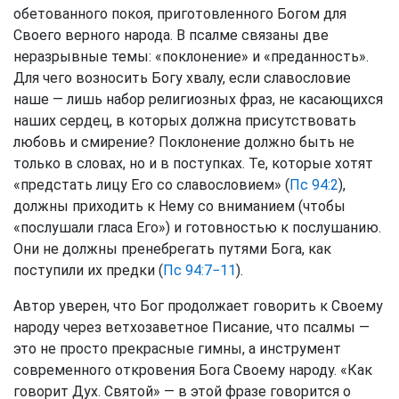
обетованного покоя, приготовленного Богом для
Своего верного народа. В псалме связаны две
неразрывные темы: «поклонение» и «преданность».
Для чего возносить Богу хвалу, если славословие
наше — лишь набор религиозных фраз, не касающихся
наших сердец, в которых должна присутствовать
любовь и смирение? Поклонение должно быть не
только в словах, но и в поступках. Те, которые хотят
«предстать лицу Его со славословием» (
Пс 94:2
),
должны приходить к Нему со вниманием (чтобы
«послушали гласа Его») и готовностью к послушанию.
Они не должны пренебрегать путями Бога, как
поступили их предки (
Пс 94:7−11
).
Автор уверен, что Бог продолжает говорить к Своему
народу через ветхозаветное Писание, что псалмы —
это не просто прекрасные гимны, а инструмент
современного откровения Бога Своему народу. «Как
говорит Дух. Святой» — в этой фразе говорится о