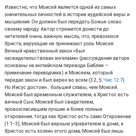
Известно, что Моисей является одной из самых
значительных личностей в истории иудейской веры и
мышления. Он должен был передать Божье слово
своему народу. Автор стремится донести до
читателей очень важную мысль, что, превознося
Христа, верующие не принижают роль Моисея.
Вечный нравственный закон «был
засвидетельствован ангелами» (рассуждения автора
основаны на английском переводе Библии —
примечание переводчика
.) и Моисеем, который
передал закон и был верен во всем (3:2, 5;
Чис 12:7
).
Но Иисус достоин... большей славы, чем Моисей.
Моисей был временным служителем, а Христос есть
вечный Сын; Моисей был свидетелем,
провозгласившим лучшие и более полные
откровения, тогда как Христос есть само Откровение
(1:1−3); Моисей был верным управителем в доме, а
Христос есть хозяин этого дома; Моисей был лишь