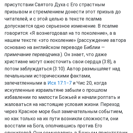
присутствии Святого Духа с Его страстным
призывом и стремлением донести этот призыв до
читателей, и с этой целью в тексте псалма
допускается одно серьезное изменение. В псалме
говорится: «Я вознегодовал на то поколение», а в
нашем тексте: «это поколение» (рассуждение автора
основано на английском переводе Библии —
примечание переводчика
.). Он знает, что даже
христиане могут ожесточить свои сердца (3:8), а
потом заблуждаться (3:10). Автор размышляет над
печальными историческими фактами,
запечатленными в
Исх 17:1−7
и Чис 20, когда
искупленные израильтяне забыли о прошлом
избавлении по милости Божьей и начали роптать и
жаловаться на настоящие условия жизни. Переход
через Красное море был замечательным событием,
но как только на их пути возникли сложности, они
восстали на Бога, ополчившись против Его
служителей. Они сомневались в Божьем присутствии,