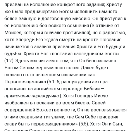
призван на исполнение конкретного задания; Христу
же было предначертано Богом исполнить намного
более важную и долговечную миссию. Он приступил к
ее исполнению без всякого сомнения (в отличие от
Моисея, который вначале противился), но с радостью,
хотя впереди Его ждала смерть на кресте. Послание
начинается с анализа призвания Христа и Его будущей
судьбы. Христа Бог «поставил наследником всего»
(1:2). Здесь мы читаем о том, что Он был назначен
Богом Своим верным апостолом. Далее будет
сказано о его нынешнем назначении как
Первосвященника (5:1, 5; рассуждения автора
основаны на английском переводе Библии —
примечание переводчика
.). Хотя Господь Иисус
изображен в послании во всем блеске Своей
совершенной Божественности, Он не воспользовался
этими славными титулами, «не Сам Себе присвоил
славу быть первосвященником» (5:5). Хотя Он и Сын,
Он ожидал Своего назначения быть нашим апостолом