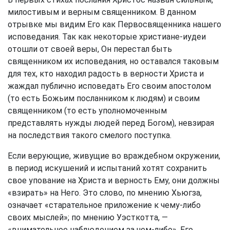
милостивым и верным священником. В данном
отрывке мы видим Его как Первосвященника нашего
исповедания. Так как некоторые христиане-иудеи
отошли от своей веры, Он перестал быть
священником их исповедания, но оставался таковым
для тех, кто находил радость в верности Христа и
жаждал публично исповедать Его своим апостолом
(то есть Божьим посланником к людям) и своим
священником (то есть уполномоченным
представлять нужды людей перед Богом), невзирая
на последствия такого смелого поступка.
Если верующие, живущие во враждебном окружении,
в период искушений и испытаний хотят сохранить
свое упование на Христа и верность Ему, они должны
«взирать» на Него. Это слово, по мнению Хьюгза,
означает «старательное приложение к чему-либо
своих мыслей»; по мнению Уэсткотта, —
«внимательное наблюдением за чем-либо». Его