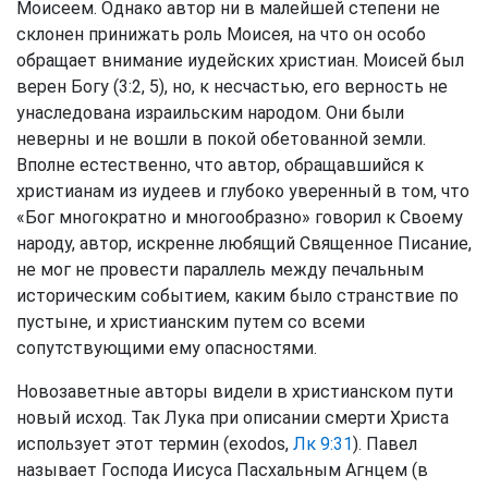
Моисеем. Однако автор ни в малейшей степени не
склонен принижать роль Моисея, на что он особо
обращает внимание иудейских христиан. Моисей был
верен Богу (3:2, 5), но, к несчастью, его верность не
унаследована израильским народом. Они были
неверны и не вошли в покой обетованной земли.
Вполне естественно, что автор, обращавшийся к
христианам из иудеев и глубоко уверенный в том, что
«Бог многократно и многообразно» говорил к Своему
народу, автор, искренне любящий Священное Писание,
не мог не провести параллель между печальным
историческим событием, каким было странствие по
пустыне, и христианским путем со всеми
сопутствующими ему опасностями.
Новозаветные авторы видели в христианском пути
новый исход. Так Лука при описании смерти Христа
использует этот термин (exodos,
Лк 9:31
). Павел
называет Господа Иисуса Пасхальным Агнцем (в