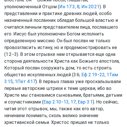
уполномоченный Отцом (
Ин 17:3, 8
;
Ин 20:21
). В
представлении и практике древних людей, особо
назначенный посланник обладал большой властью и
считался личным представителем лица, пославшего
его. Иисус был уполномочен Богом исполнить
определенную миссию. Он был послан не только
провозгласить истину, но и продемонстрировать ее
(1:2−3). В этом отрывке нам открывается еще одна
сторона деятельности Христа как Божьего апостола,
Который послан сооружать дом, то есть строить
общество искупленных людей (3:6;
Еф 2:19−22
;
1Тим
3:15
;
1Пет 4:17
). В первых главах уже проскальзывали
первые авторские штрихи к теме церкви, ибо во
Христе мы становимся сыновьями, братьями, детьми
и соучастниками (
Евр 2:10−13, 17
;
Евр 3:1
). Но сейчас,
читая этот отрывок, мы, также как его автор,
начинаем понимать, сколь велико значение
христианской семьи. Христос пришел не только