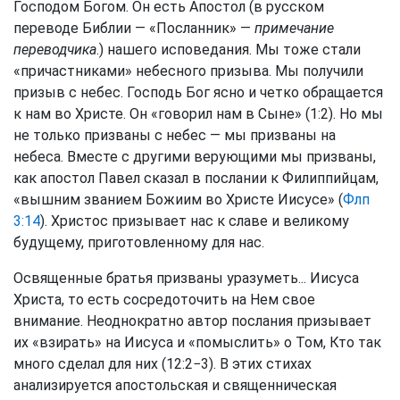
Господом Богом. Он есть Апостол (в русском
переводе Библии — «Посланник» —
примечание
переводчика
.) нашего исповедания. Мы тоже стали
«причастниками» небесного призыва. Мы получили
призыв с небес. Господь Бог ясно и четко обращается
к нам во Христе. Он «говорил нам в Сыне» (1:2). Но мы
не только призваны с небес — мы призваны на
небеса. Вместе с другими верующими мы призваны,
как апостол Павел сказал в послании к Филиппийцам,
«вышним званием Божиим во Христе Иисусе» (
Флп
3:14
). Христос призывает нас к славе и великому
будущему, приготовленному для нас.
Освященные братья призваны уразуметь... Иисуса
Христа, то есть сосредоточить на Нем свое
внимание. Неоднократно автор послания призывает
их «взирать» на Иисуса и «помыслить» о Том, Кто так
много сделал для них (12:2−3). В этих стихах
анализируется апостольская и священническая