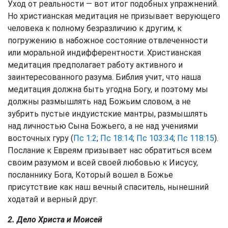
Уход от реальности — вот итог подобных упражнений.
Но христианская медитация не призывает верующего
человека к полному безразличию к другим, к
погружению в набожное состояние отвлеченности
или моральной индифферентности. Христианская
медитация предполагает работу активного и
заинтересованного разума. Библия учит, что наша
медитация должна быть угодна Богу, и поэтому мы
должны размышлять над Божьим словом, а не
зубрить пустые индуистские мантры, размышлять
над личностью Сына Божьего, а не над учениями
восточных гуру (
Пс 1:2
;
Пс 18:14
;
Пс 103:34
;
Пс 118:15
).
Послание к Евреям призывает нас обратиться всем
своим разумом и всей своей любовью к Иисусу,
посланнику Бога, Который вошел в Божье
присутствие как наш вечный спаситель, нынешний
ходатай и верный друг.
2. Дело Христа и Моисей