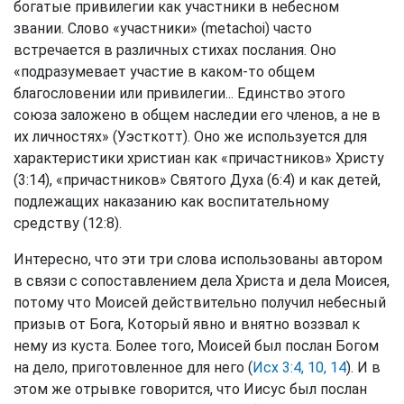
богатые привилегии как участники в небесном
звании. Слово «участники» (metachoi) часто
встречается в различных стихах послания. Оно
«подразумевает участие в каком-то общем
благословении или привилегии... Единство этого
союза заложено в общем наследии его членов, а не в
их личностях» (Уэсткотт). Оно же используется для
характеристики христиан как «причастников» Христу
(3:14), «причастников» Святого Духа (6:4) и как детей,
подлежащих наказанию как воспитательному
средству (12:8).
Интересно, что эти три слова использованы автором
в связи с сопоставлением дела Христа и дела Моисея,
потому что Моисей действительно получил небесный
призыв от Бога, Который явно и внятно воззвал к
нему из куста. Более того, Моисей был послан Богом
на дело, приготовленное для него (
Исх 3:4, 10, 14
). И в
этом же отрывке говорится, что Иисус был послан