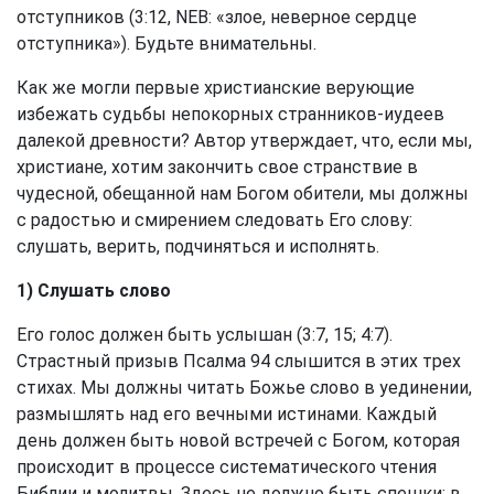
отступников (3:12, NEB: «злое, неверное сердце
отступника»). Будьте внимательны.
Как же могли первые христианские верующие
избежать судьбы непокорных странников-иудеев
далекой древности? Автор утверждает, что, если мы,
христиане, хотим закончить свое странствие в
чудесной, обещанной нам Богом обители, мы должны
с радостью и смирением следовать Его слову:
слушать, верить, подчиняться и исполнять.
1) Слушать слово
Его голос должен быть услышан (3:7, 15; 4:7).
Страстный призыв Псалма 94 слышится в этих трех
стихах. Мы должны читать Божье слово в уединении,
размышлять над его вечными истинами. Каждый
день должен быть новой встречей с Богом, которая
происходит в процессе систематического чтения
Библии и молитвы. Здесь не должно быть спешки; в