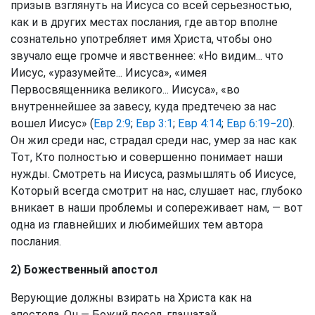
призыв взглянуть на Иисуса со всей серьезностью,
как и в других местах послания, где автор вполне
сознательно употребляет имя Христа, чтобы оно
звучало еще громче и явственнее: «Но видим... что
Иисус, «уразумейте... Иисуса», «имея
Первосвященника великого... Иисуса», «во
внутреннейшее за завесу, куда предтечею за нас
вошел Иисус» (
Евр 2:9
;
Евр 3:1
;
Евр 4:14
;
Евр 6:19−20
).
Он жил среди нас, страдал среди нас, умер за нас как
Тот, Кто полностью и совершенно понимает наши
нужды. Смотреть на Иисуса, размышлять об Иисусе,
Который всегда смотрит на нас, слушает нас, глубоко
вникает в наши проблемы и сопереживает нам, — вот
одна из главнейших и любимейших тем автора
послания.
2) Божественный апостол
Верующие должны взирать на Христа как на
апостола. Он — Божий посол, глашатай,