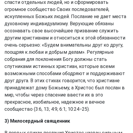
спасти отдельных людей, но и сформировать
огромное сообщество Своих последователей,
искупленных Божьих людей. Послание не дает места
духовному индивидуализму. Верующие обязаны
осознавать свое высочайшее призвание служить
другим христианам и относиться к этой обязанности
очень серьезно: «Будем внимательны друг ко другу,
поощряя к любви и добрым делам». Регулярные
собрания для поклонения Богу должны стать
спутниками истинных христиан, которые всеми
возможными способами ободряют и поддерживают
друг друга. В этих стихах говорится, что христиане
принадлежат дому Божьему, а Христос был послан в
мир, чтобы через спасение ввести их в это
прекрасное, изобильное, надежное и вечное
сообщество (3:6, 13; 4:9; 6:1; 10:24−25).
3) Милосердный священник
В первых стихах послания Христос назван сильным,