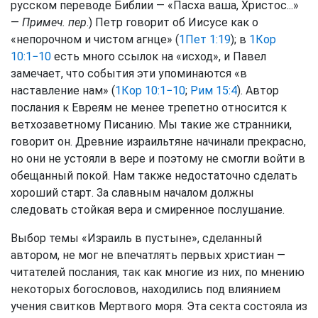
русском переводе Библии — «Пасха ваша, Христос...»
—
Примеч. пер
.) Петр говорит об Иисусе как о
«непорочном и чистом агнце» (
1Пет 1:19
); в
1Кор
10:1−10
есть много ссылок на «исход», и Павел
замечает, что события эти упоминаются «в
наставление нам» (
1Кор 10:1−10
;
Рим 15:4
). Автор
послания к Евреям не менее трепетно относится к
ветхозаветному Писанию. Мы такие же странники,
говорит он. Древние израильтяне начинали прекрасно,
но они не устояли в вере и поэтому не смогли войти в
обещанный покой. Нам также недостаточно сделать
хороший старт. За славным началом должны
следовать стойкая вера и смиренное послушание.
Выбор темы «Израиль в пустыне», сделанный
автором, не мог не впечатлять первых христиан —
читателей послания, так как многие из них, по мнению
некоторых богословов, находились под влиянием
учения свитков Мертвого моря. Эта секта состояла из