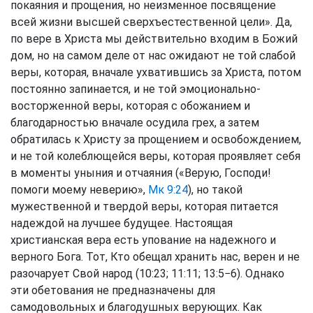
покаяния и прощения, но неизменное посвящение
всей жизни высшей сверхъестественной цели». Да,
по вере в Христа мы действительно входим в Божий
дом, но на самом деле от нас ожидают не той слабой
веры, которая, вначале ухватившись за Христа, потом
постоянно запинается, и не той эмоционально-
восторженной веры, которая с обожанием и
благодарностью вначале осудила грех, а затем
обратилась к Христу за прощением и освобождением,
и не той колеблющейся веры, которая проявляет себя
в моменты уныния и отчаяния («Верую, Господи!
помоги моему неверию»,
Мк 9:24
), но такой
мужественной и твердой веры, которая питается
надеждой на лучшее будущее. Настоящая
христианская вера есть упование на надежного и
верного Бога. Тот, Кто обещал хранить нас, верен и не
разочарует Свой народ (10:23; 11:11; 13:5−6). Однако
эти обетования не предназначены для
самодовольных и благодушных верующих. Как