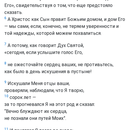
Его», свидетельствуя о том, что еще предстояло
сказать.
6
А Христос как Сын правит Божьим домом, и дом Его
— мы сами, если, конечно, не теряем уверенности и
той надежды, которой можем похвалиться.
7
А потому, как говорит Дух Святой,
«сегодня, если услышите голос Его,
8
не ожесточайте сердец ваших, не противьтесь,
как было в день искушения в пустыне!
9
Искушали Меня отцы ваши,
проверяли, наблюдали, что Я творю,
10
сорок лет —
за то прогневался Я на этот род и сказал:
“Вечно блуждают их сердца,
не познали они путей Моих”.
11