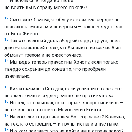
И поклялся Я тогда во гневе:
не войти им в страну Моего покоя!»
*
12
Смотрите, братья, чтобы у кого из вас сердце не
оказалось лукавым и неверным — такое уведет вас
от Бога Живого.
13
Так что каждый день ободряйте друг друга, пока
длится нынешний срок
, чтобы никто из вас не был
*
обманут грехом и не ожесточился.
14
Мы ведь теперь причастны Христу, если только
твердо сохраним до конца то, что приобрели
изначально.
15
Как и сказано: «Сегодня, если услышите голос Его,
не ожесточайте сердец ваших, не противьтесь».
16
Из тех, кто слышал, некоторые воспротивились —
но не все, кто вышел с Моисеем из Египта.
17
На кого же тогда гневался Бог сорок лет? Конечно,
на тех, кто согрешил, — и трупы их пали в пустыне.
18
И о ком поклялся, что не войти им в страну покоя?