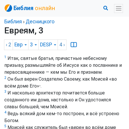
Библия
онлайн
Библия
›
Десницкого
Евреям, 3
‹ 2
Евр
3
DESP
4
›
1
Итак, святые братья, причастные небесному
призыву, размышляйте об Иисусе как о посланнике и
первосвященнике — кем мы Его и признаем.
2
Он был верен Создателю Своему, как Моисей «во
всём доме Его»
.
*
3
И насколько архитектор почитается больше
созданного им дома, настолько и Он удостоился
славы большей, чем Моисей.
4
Ведь всякий дом кем-то построен, и всё устроено
Богом.
5
Моисей как служитель был «верен во всём доме