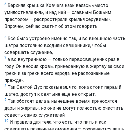
5
Верхняя крышка Ковчега называлась «место
умилостивления», и над ней — славным Божьим
престолом — распростирали крылья херувимы
.
*
Впрочем, сейчас хватит об этом говорить.
6
Всё было устроено именно так, и во внешнюю часть
шатра постоянно входили священники, чтобы
совершать служение,
7
а во внутреннюю — только первосвященник раз в
году. Он вносил кровь, принесенную в жертву за свои
грехи и за грехи всего народа, не распознанные
прежде
.
*
8
Так Святой Дух показывал, что, пока стоит первый
шатер, доступ к святыне еще не открыт.
9
Так обстоят дела в нынешнее время: приносятся
дары и жертвы, но они не могут полностью очистить
совесть самих служителей.
10
И правила для тела: что есть, что пить и как
совершать различные омовения — сохраняются лишь