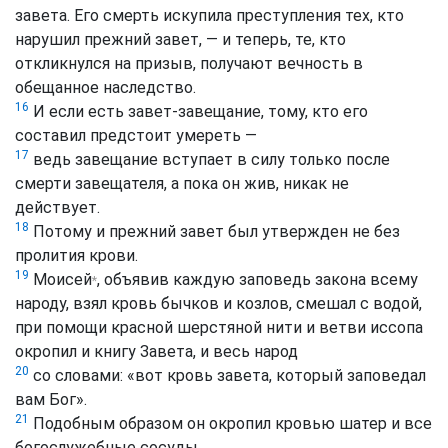
завета. Его смерть искупила преступления тех, кто
нарушил прежний завет, — и теперь, те, кто
откликнулся на призыв, получают вечность в
обещанное наследство.
16
И если есть завет-завещание, тому, кто его
составил предстоит умереть —
17
ведь завещание вступает в силу только после
смерти завещателя, а пока он жив, никак не
действует.
18
Потому и прежний завет был утвержден не без
пролития крови.
19
Моисей
, объявив каждую заповедь закона всему
*
народу, взял кровь бычков и козлов, смешал с водой,
при помощи красной шерстяной нити и ветви иссопа
окропил и книгу Завета, и весь народ
20
со словами: «вот кровь завета, который заповедал
вам Бог».
21
Подобным образом он окропил кровью шатер и все
богослужебные сосуды.