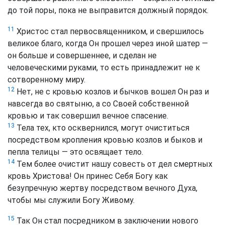
до той поры, пока не выправится должный порядок.
11
Христос стал первосвященником, и свершилось
великое благо, когда Он прошел через иной шатер —
он больше и совершеннее, и сделан не
человеческими руками, то есть принадлежит не к
сотворенному миру.
12
Нет, не с кровью козлов и бычков вошел Он раз и
навсегда во святыню, а со Своей собственной
кровью и так совершил вечное спасение.
13
Тела тех, кто осквернился, могут очиститься
посредством кропления кровью козлов и быков и
пепла телицы — это освящает тело.
14
Тем более очистит нашу совесть от дел смертных
кровь Христова! Он принес Себя Богу как
безупречную жертву посредством вечного Духа,
чтобы мы служили Богу Живому.
15
Так Он стал посредником в заключении нового