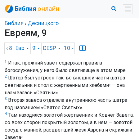
Библия
онлайн
Библия
›
Десницкого
Евреям, 9
‹ 8
Евр
9
DESP
10
›
1
Итак, прежний завет содержал правила
богослужения, у него было святилище в этом мире.
2
Шатер был устроен так: во внешней части шатра
светильник и стол с жертвенными хлебами
— она
*
называлась «Святым».
3
Вторая завеса отделяла внутреннюю часть шатра
под названием «Святое Святых».
4
Там находился золотой жертвенник и Ковчег Завета,
со всех сторон покрытый золотом, а в нем — золотой
сосуд с манной, расцветший жезл Аарона и скрижали
Завета
.
*