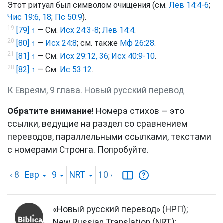
Этот ритуал был символом очищения (см.
Лев 14:4-6
;
Чис 19:6, 18
;
Пс 50:9
).
19
[79] ↑
— См.
Исх 24:3-8
;
Лев 14:4
.
20
[80] ↑
—
Исх 24:8
; см. также
Мф 26:28
.
21
[81] ↑
— См.
Исх 29:12, 36
;
Исх 40:9-10
.
28
[82] ↑
— См.
Ис 53:12
.
К Евреям, 9 глава. Новый русский перевод
Обратите внимание
! Номера стихов — это
ссылки, ведущие на раздел со сравнением
переводов, параллельными ссылками, текстами
с номерами Стронга. Попробуйте.
‹ 8
Евр
9
NRT
10
›
«Новый русский перевод» (НРП);
New Russian Translation (NRT);