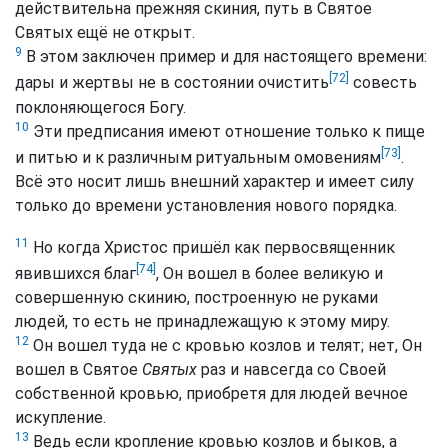
действительна прежняя скиния, путь в Святое
Святых ещё не открыт.
9
В этом заключен пример и для настоящего времени:
[72]
дары и жертвы не в состоянии очистить
совесть
поклоняющегося Богу.
10
Эти предписания имеют отношение только к пище
[73]
и питью и к различным ритуальным омовениям
.
Всё это носит лишь внешний характер и имеет силу
только до времени установления нового порядка.
11
Но когда Христос пришёл как первосвященник
[74]
явившихся благ
, Он вошел в более великую и
совершенную скинию, построенную не руками
людей, то есть не принадлежащую к этому миру.
12
Он вошел туда не с кровью козлов и телят; нет, Он
вошел в Святое
Святых
раз и навсегда со Своей
собственной кровью, приобретя для людей вечное
искупление.
13
Ведь если кропление кровью козлов и быков, а