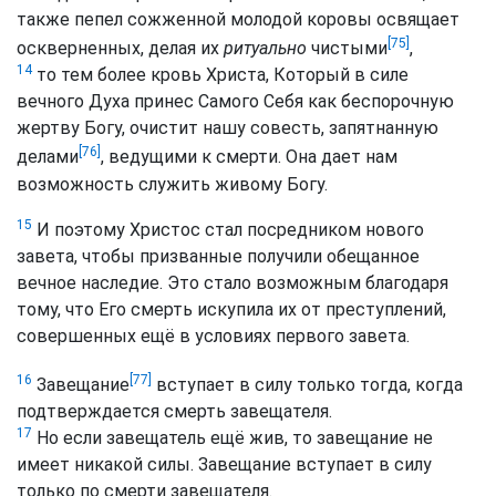
также пепел сожженной молодой коровы освящает
[75]
оскверненных, делая их
ритуально
чистыми
,
14
то тем более кровь Христа, Который в силе
вечного Духа принес Самого Себя как беспорочную
жертву Богу, очистит нашу совесть, запятнанную
[76]
делами
, ведущими к смерти. Она дает нам
возможность служить живому Богу.
15
И поэтому Христос стал посредником нового
завета, чтобы призванные получили обещанное
вечное наследие. Это стало возможным благодаря
тому, что Его смерть искупила их от преступлений,
совершенных ещё в условиях первого завета.
[77]
16
Завещание
вступает в силу только тогда, когда
подтверждается смерть завещателя.
17
Но если завещатель ещё жив, то завещание не
имеет никакой силы. Завещание вступает в силу
только по смерти завещателя.