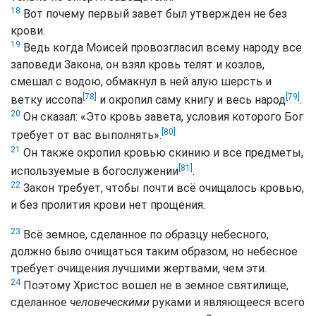
18
Вот почему первый завет был утвержден не без
крови.
19
Ведь когда Моисей провозгласил всему народу все
заповеди Закона, он взял кровь телят и козлов,
смешал с водою, обмакнул в ней алую шерсть и
[78]
[79]
ветку иссопа
и окропил саму книгу и весь народ
.
20
Он сказал: «Это кровь завета, условия которого Бог
[80]
требует от вас выполнять».
21
Он также окропил кровью скинию и все предметы,
[81]
используемые в богослужении
.
22
Закон требует, чтобы почти всё очищалось кровью,
и без пролития крови нет прощения.
23
Всё земное, сделанное по образцу небесного,
должно было очищаться таким образом, но небесное
требует очищения лучшими жертвами, чем эти.
24
Поэтому Христос вошел не в земное святилище,
сделанное
человеческими
руками и являющееся всего