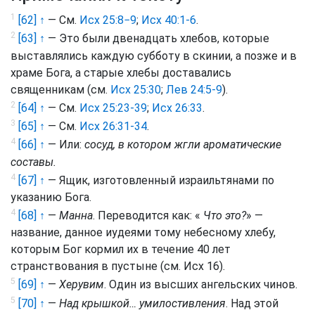
1
[62] ↑
— См.
Исх 25:8−9
;
Исх 40:1-6
.
2
[63] ↑
— Это были двенадцать хлебов, которые
выставлялись каждую субботу в скинии, а позже и в
храме Бога, а старые хлебы доставались
священникам (см.
Исх 25:30
;
Лев 24:5-9
).
2
[64] ↑
— См.
Исх 25:23-39
;
Исх 26:33
.
3
[65] ↑
— См.
Исх 26:31-34
.
4
[66] ↑
— Или:
сосуд, в котором жгли ароматические
составы.
4
[67] ↑
— Ящик, изготовленный израильтянами по
указанию Бога.
4
[68] ↑
—
Манна
. Переводится как: «
Что это?
» —
название, данное иудеями тому небесному хлебу,
которым Бог кормил их в течение 40 лет
странствования в пустыне (см.
Исх 16
).
5
[69] ↑
—
Херувим
. Один из высших ангельских чинов.
5
[70] ↑
—
Над крышкой… умилостивления
. Над этой