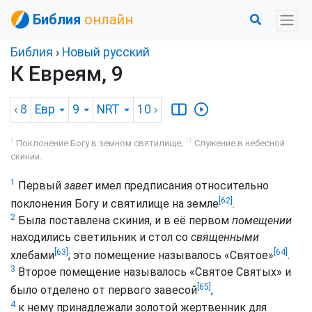
Библия
онлайн
Библия
›
Новый русский
К Евреям, 9
‹ 8
Евр
9
NRT
10
›
1
11
Поклонение Богу в земном святилище;
Служение в небесной
скинии.
1
Первый
завет
имел предписания относительно
[62]
поклонения Богу и святилище на земле
.
2
Была поставлена скиния, и в её первом
помещении
находились светильник и стол со
священными
[63]
[64]
хлебами
; это помещение называлось «Святое»
.
3
Второе помещение называлось «Святое Святых» и
[65]
было отделено от первого завесой
,
4
к нему принадлежали золотой жертвенник для