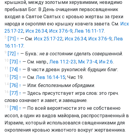
крышкой, между золотыми херувимами, невидимо
пребывал Бог. В День очищения первосвященник
входил в Святое Святых с кровью жертвы за грехи
народа и окроплял ею крышку ковчега завета. См.
Исх
25:17-22
;
Исх 26:34
;
Исх 37:6-9
;
Лев 16:11-17
.
5
[71] ↑
— См.
Исх 25:17-22
;
Исх 26:34
;
Исх 37:6-9
;
Лев
16:11-17
.
9
[72] ↑
— Букв.:
не в состоянии
сделать совершенной.
10
[73] ↑
— См. напр.,
Лев 11:2-23
;
Мк 7:3-4
;
Ин 2:6
.
11
[74] ↑
— В части древн. рукописей:
будущих благ.
13
[75] ↑
— См.
Лев 16:14-15
;
Чис 19
.
14
[76] ↑
— Или:
бесполезными обрядами.
16
[77] ↑
— Здесь присутствует игра слов: это греч.
слово означает и
завет
, и
завещание.
19
[78] ↑
— По всей вероятности это не собственно
иссоп, а один из видов майорана, распространенный в
Израиле, который использовался священниками для
окропления кровью животного вокруг жертвенника.