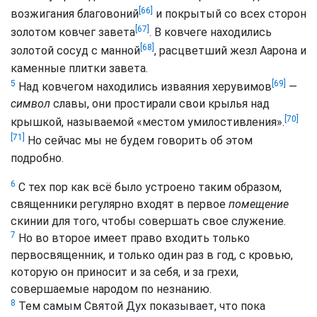
[66]
возжигания благовоний
и покрытый со всех сторон
[67]
золотом ковчег завета
. В ковчеге находились
[68]
золотой сосуд с манной
, расцветший жезл Аарона и
каменные плитки завета.
[69]
5
Над ковчегом находились изваяния херувимов
—
символ
славы, они простирали свои крылья над
[70]
крышкой, называемой «местом умилостивления».
[71]
Но сейчас мы не будем говорить об этом
подробно.
6
С тех пор как всё было устроено таким образом,
священники регулярно входят в первое
помещение
скинии для того, чтобы совершать свое служение.
7
Но во второе имеет право входить только
первосвященник, и только один раз в год, с кровью,
которую он приносит и за себя, и за грехи,
совершаемые народом по незнанию.
8
Тем самым Святой Дух показывает, что пока