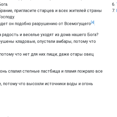
ога.
рание, пригласите старцев и всех жителей страны
Господу.
[4]
ридет он подобно разрушению от Всемогущего
.
а радость и веселье уходят из дома нашего Бога?
ушены кладовые, опустели амбары, потому что
 потому что нет для них пищи; даже отары овец
гонь спалил степные пастбища и пламя пожрало все
 потому что высохли источники воды и огонь