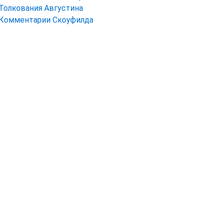
Толкования Августина
Комментарии Скоуфилда