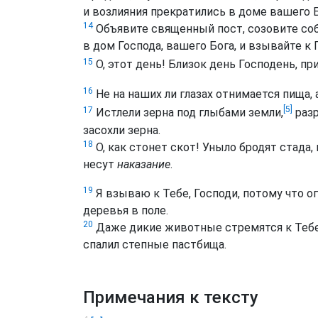
и возлияния прекратились в доме вашего Б
14
Объявите священный пост, созовите соб
в дом Господа, вашего Бога, и взывайте к 
15
О, этот день! Близок день Господень, п
16
Не на наших ли глазах отнимается пища, 
[5]
17
Истлели зерна под глыбами земли,
разр
засохли зерна.
18
О, как стонет скот! Уныло бродят стада,
несут
наказание
.
19
Я взываю к Тебе, Господи, потому что о
деревья в поле.
20
Даже дикие животные стремятся к Тебе,
спалил степные пастбища.
Примечания к тексту