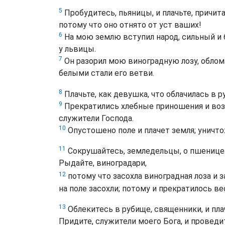
5
Пробудитесь, пьяницы, и плачьте, причит
потому что оно отнято от уст ваших!
6
На мою землю вступил народ, сильный и б
у львицы.
7
Он разорил мою виноградную лозу, облома
белыми стали его ветви.
8
Плачьте, как девушка, что облачилась в 
9
Прекратились хлебные приношения и воз
служители Господа.
10
Опустошено поле и плачет земля; уничтож
11
Сокрушайтесь, земледельцы, о пшенице и
Рыдайте, виноградари,
12
потому что засохла виноградная лоза и з
на поле засохли; потому и прекратилось в
13
Облекитесь в рубище, священники, и пл
Придите, служители моего Бога, и проведи