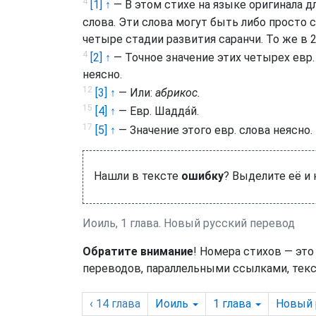
4
[1] ↑
— В этом стихе на языке оригинала д
слова. Эти слова могут быть либо просто
четыре стадии развития саранчи. То же в 2
4
[2] ↑
— Точное значение этих четырех евр.
неясно.
12
[3] ↑
— Или:
абрикос.
15
[4] ↑
— Евр.
Шадда́й
.
17
[5] ↑
— Значение этого евр. слова неясно.
Нашли в тексте
ошибку
? Выделите её и
Иоиль, 1 глава. Новый русский перевод
Обратите внимание
! Номера стихов — это
переводов, параллельными ссылками, текс
‹ 14
глава
Иоиль
1
глава
Новый 