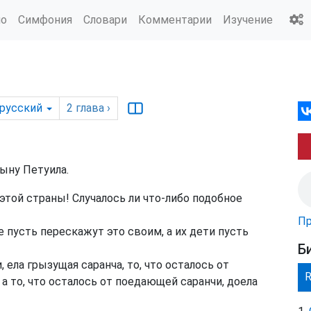
ио
Симфония
Словари
Комментарии
Изучение
русский
2
глава
›
ыну Петуила.
этой страны! Случалось ли что-либо подобное
Пр
 пусть перескажут это своим, а их дети пусть
Б
 ела грызущая саранча, то, что осталось от
а то, что осталось от поедающей саранчи, доела