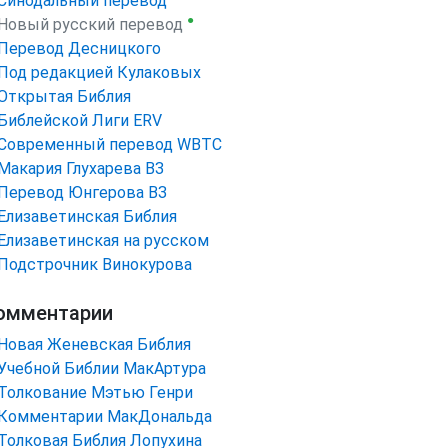
Синодальный перевод
●
Новый русский перевод
Перевод Десницкого
Под редакцией Кулаковых
Открытая Библия
Библейской Лиги ERV
Cовременный перевод WBTC
Макария Глухарева ВЗ
Перевод Юнгерова ВЗ
Елизаветинская Библия
Елизаветинская на русском
Подстрочник Винокурова
омментарии
Новая Женевская Библия
Учебной Библии МакАртура
Толкование Мэтью Генри
Комментарии МакДональда
Толковая Библия Лопухина