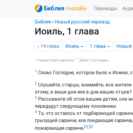
Библия
онлайн
Переводы
Ауд
Библия
›
Новый русский перевод
Иоиль, 1 глава
‹ 14
глава
Иоиль
1
глава
Новый 
2
15
Нашествие саранчи;
День Господень.
1
Слово Господне, которое было к Иоилю, с
2
Слушайте, старцы, внимайте, все жители 
этому, в ваши дни или в дни ваших отцов?
3
Расскажите об этом вашим детям, они же
передадут следующему поколению.
4
То, что осталось от подбирающей саранчи,
грызущей саранчи, ела поедающая саранча, 
[1]
[2]
пожирающая саранча.