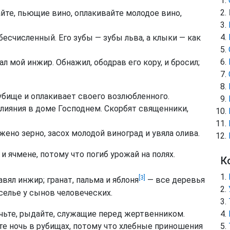
айте, пьющие вино, оплакивайте молодое вино,
есчисленный. Его зубы — зубы льва, а клыки — как
л мой инжир. Обнажил, ободрав его кору, и бросил;
рубище и оплакивает своего возлюбленного.
лияния в доме Господнем. Скорбят священники,
ено зерно, засох молодой виноград и увяла олива.
 ячмене, потому что погиб урожай на полях.
К
[3]
авял инжир; гранат, пальма и яблоня
— все деревья
еселье у сынов человеческих.
ачьте, рыдайте, служащие перед жертвенником.
те ночь в рубищах, потому что хлебные приношения