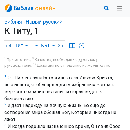
Библия
онлайн
Библия
›
Новый русский
К Титу, 1
‹ 4
Тит
1
NRT
2
›
1
5
Приветствие;
Качества, необходимые духовному
10
руководителю;
Действия по отношению к лжеучителям.
1
От Павла, слуги Бога и апостола Иисуса Христа,
посланного, чтобы приводить избранных Богом к
вере и к познанию истины, которая ведет к
благочестию
2
и дает надежду на вечную жизнь. Её ещё до
сотворения мира обещал Бог, Который никогда не
лжет.
3
И когда подошло назначенное время, Он явил Свое