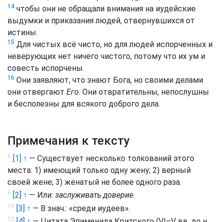
14
чтобы они не обращали внимания на иудейские
выдумки и приказания людей, отвернувшихся от
истины.
15
Для чистых всё чисто, но для людей испорченных и
неверующих нет ничего чистого, потому что их ум и
совесть испорчены.
16
Они заявляют, что знают Бога, но своими делами
они отвергают
Его
. Они отвратительны, непослушны
и бесполезны для всякого доброго дела.
Примечания к тексту
6
[1] ↑
— Существует несколько толкований этого
места: 1) имеющий только одну жену; 2) верный
своей жене; 3) женатый не более одного раза.
6
[2] ↑
— Или:
заслуживать доверие.
10
[3] ↑
— В знач.: «среди иудеев».
12
[4] ↑
— Цитата Эпименида Критского (VI–V вв. до н.