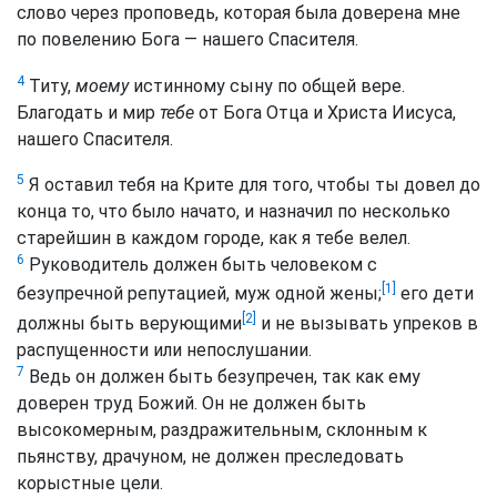
слово через проповедь, которая была доверена мне
по повелению Бога — нашего Спасителя.
4
Титу,
моему
истинному сыну по общей вере.
Благодать и мир
тебе
от Бога Отца и Христа Иисуса,
нашего Спасителя.
5
Я оставил тебя на Крите для того, чтобы ты довел до
конца то, что было начато, и назначил по несколько
старейшин в каждом городе, как я тебе велел.
6
Руководитель должен быть человеком с
[1]
безупречной репутацией, муж одной жены;
его дети
[2]
должны быть верующими
и не вызывать упреков в
распущенности или непослушании.
7
Ведь он должен быть безупречен, так как ему
доверен труд Божий. Он не должен быть
высокомерным, раздражительным, склонным к
пьянству, драчуном, не должен преследовать
корыстные цели.