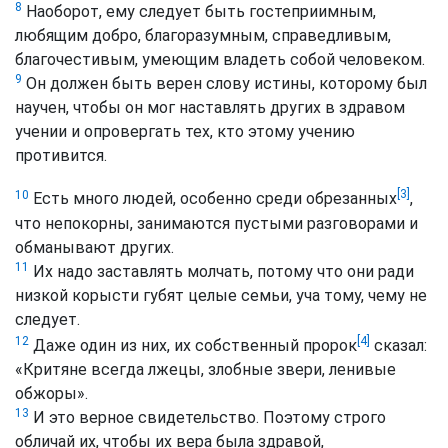
8
Наоборот, ему следует быть гостеприимным,
любящим добро, благоразумным, справедливым,
благочестивым, умеющим владеть собой человеком.
9
Он должен быть верен слову истины, которому был
научен, чтобы он мог наставлять других в здравом
учении и опровергать тех, кто этому учению
противится.
[3]
10
Есть много людей, особенно среди обрезанных
,
что непокорны, занимаются пустыми разговорами и
обманывают других.
11
Их надо заставлять молчать, потому что они ради
низкой корысти губят целые семьи, уча тому, чему не
следует.
[4]
12
Даже один из них, их собственный пророк
сказал:
«Критяне всегда лжецы, злобные звери, ленивые
обжоры».
13
И это верное свидетельство. Поэтому строго
обличай их, чтобы их вера была здравой,